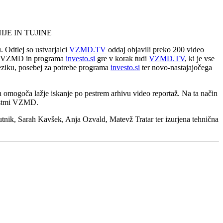
JE IN TUJINE
. Odtlej so ustvarjalci
VZMD.TV
oddaj objavili preko 200 video
tmi VZMD in programa
investo.si
gre v korak tudi
VZMD.TV
, ki je vse
 jeziku, posebej za potrebe programa
investo.si
ter novo-nastajajočega
n omogoča lažje iskanje po pestrem arhivu video reportaž. Na ta način
vnostmi VZMD.
Gutnik, Sarah Kavšek, Anja Ozvald, Matevž Tratar ter izurjena tehnična