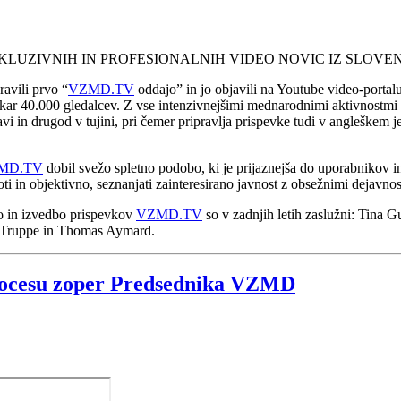
KLUZIVNIH IN PROFESIONALNIH VIDEO NOVIC IZ SLOVENI
avili prvo “
VZMD.TV
oddajo” in jo objavili na Youtube video-portalu
li kar 40.000 gledalcev. Z vse intenzivnejšimi mednarodnimi aktivnos
avi in drugod v tujini, pri čemer pripravlja prispevke tudi v angleškem
MD.TV
dobil svežo spletno podobo, ki je prijaznejša do uporabnikov i
roti in objektivno, seznanjati zainteresirano javnost z obsežnimi deja
vo in izvedbo prispevkov
VZMD.TV
so v zadnjih letih zaslužni: Tina 
š Truppe in Thomas Aymard.
procesu zoper Predsednika VZMD