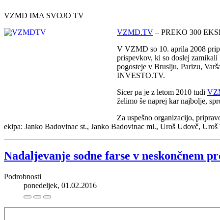
VZMD IMA SVOJO TV
VZMD.TV
– PREKO 300 EKS
V VZMD so 10. aprila 2008 pripr
prispevkov, ki so doslej zamika
pogosteje v Bruslju, Parizu, Varš
INVESTO.TV.
Sicer pa je z letom 2010 tudi
VZ
želimo še naprej kar najbolje, sp
Za uspešno organizacijo, pripra
ekipa: Janko Badovinac st., Janko Badovinac ml., Uroš Udovč, Uro
Nadaljevanje sodne farse v neskončnem 
Podrobnosti
ponedeljek, 01.02.2016