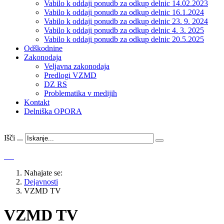
Vabilo k oddaji ponudb za odkup delnic 14.02.2023
Vabilo k oddaji ponudb za odkup delnic 16.1.2024
Vabilo k oddaji ponudb za odkup delnic 23. 9. 2024
Vabilo k oddaji ponudb za odkup delnic 4. 3. 2025
Vabilo k oddaji ponudb za odkup delnic 20.5.2025
Odškodnine
Zakonodaja
Veljavna zakonodaja
Predlogi VZMD
DZ RS
Problematika v medijih
Kontakt
Delniška OPORA
Išči ...
Nahajate se:
Dejavnosti
VZMD TV
VZMD TV