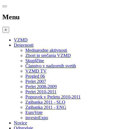
Menu
×
VZMD
Dejavnosti
Mednarodne aktivnosti
Zbori in srečanja VZMD
Skupščine
Članstvo v nadzornih svetih
VZMD TV
Pregled 06
Prelet 2007
Prelet 2008-2009
Prelet 2010-2011
Popravek v Preletu 2010-2011
Zgibanka 2011 - SLO
Zgibanka 2011 - ENG
EuroVote
investoExpo
Novice
Odprodaje