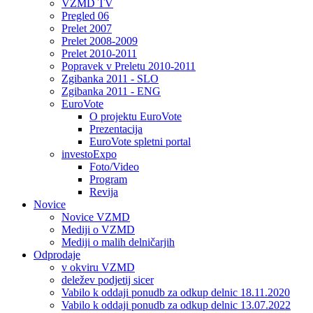
VZMD TV
Pregled 06
Prelet 2007
Prelet 2008-2009
Prelet 2010-2011
Popravek v Preletu 2010-2011
Zgibanka 2011 - SLO
Zgibanka 2011 - ENG
EuroVote
O projektu EuroVote
Prezentacija
EuroVote spletni portal
investoExpo
Foto/Video
Program
Revija
Novice
Novice VZMD
Mediji o VZMD
Mediji o malih delničarjih
Odprodaje
v okviru VZMD
deležev podjetij sicer
Vabilo k oddaji ponudb za odkup delnic 18.11.2020
Vabilo k oddaji ponudb za odkup delnic 13.07.2022