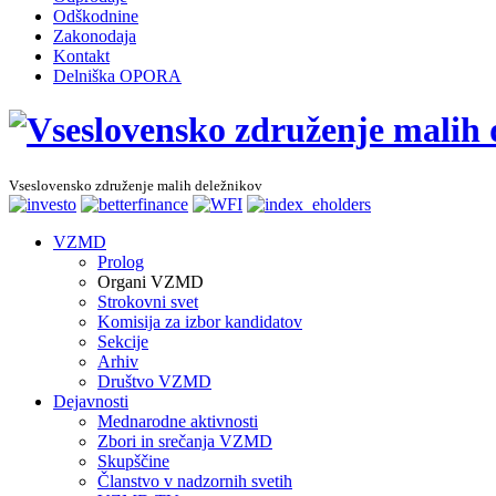
Odškodnine
Zakonodaja
Kontakt
Delniška OPORA
Vseslovensko združenje malih deležnikov
VZMD
Prolog
Organi VZMD
Strokovni svet
Komisija za izbor kandidatov
Sekcije
Arhiv
Društvo VZMD
Dejavnosti
Mednarodne aktivnosti
Zbori in srečanja VZMD
Skupščine
Članstvo v nadzornih svetih