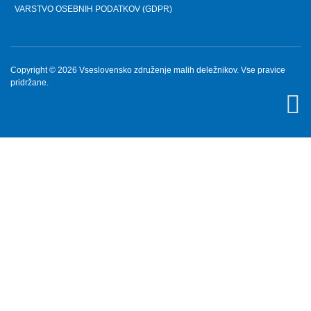
VARSTVO OSEBNIH PODATKOV (GDPR)
Torek, 26.3.2024
HALO, OPERATER! BODI FER.
Ponedeljek, 25.3.2024
Copyright © 2026 Vseslovensko združenje malih deležnikov. Vse pravice
pridržane.
»MALIM DELNIČARJEM STE UKRADLI MILIJONE
€!« - Predsednik VZMD pred sodiščem oproščen
vseh obtožb
Ponedeljek, 18.3.2024
Water-Energy-Food-Ecosystem (WEFE) Nexus & its
socio-economic implications: what lies ahead?
Petek, 8.3.2024
KD GROUP, d.d. - uvodni sestanek s Poravnalnim
odborom glede primernosti cenitve družbe
Četrtek, 7.3.2024
dr. Nataša Pirc Musar in dr. Rumen Radev v Sofiji
otvorila Poslovni forum BOLGARIJA-SLOVENIJA