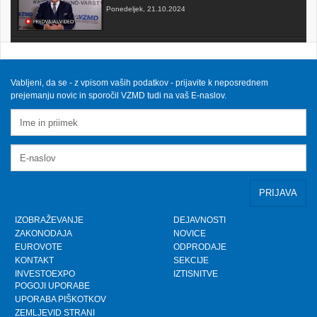
Ponedeljek, 21.10.2024
FAKTOR na TV3 - Predsednik VZMD o postopkih
skupinskih tožb zoper telekomunikacijske
operaterje
Sobota, 12.10.2024
Vabljeni, da se - z vpisom vaših podatkov - prijavite k neposrednem
prejemanju novic in sporočil VZMD tudi na vaš E-naslov.
VZMD na Odboru za finance DZ RS s predlogi
nujnih popravkov Zakona o razlaščenih bančnih
vlagateljih
Petek, 10.5.2024
prispevek TVSLO3 - Novinarska konferenca VZMD
in ZPS o kolektivnih tožbah proti operaterjem
Ponedeljek, 8.4.2024
IZOBRAŽEVANJE
DEJAVNOSTI
ZAKONODAJA
NOVICE
www.kolektivno-varstvo.si -- Izjava mag. Kristjan
EUROVOTE
ODPRODAJE
Verbič, predsednik VZMD: Halo, operater! Bodi fer.
KONTAKT
SEKCIJE
Nedelja, 7.4.2024
INVESTOEXPO
IZTISNITVE
POGOJI UPORABE
UPORABA PIŠKOTKOV
»HALO, OPERATER! BODI FER.« - VZMD in ZPS
skupaj za potrošnike - novinarska konferenca
ZEMLJEVID STRANI