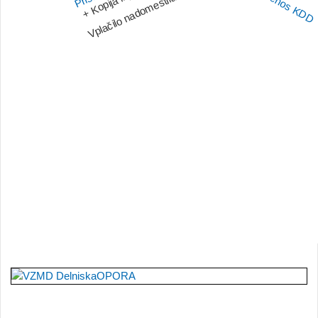
Vplačilo nadomestila VZMD