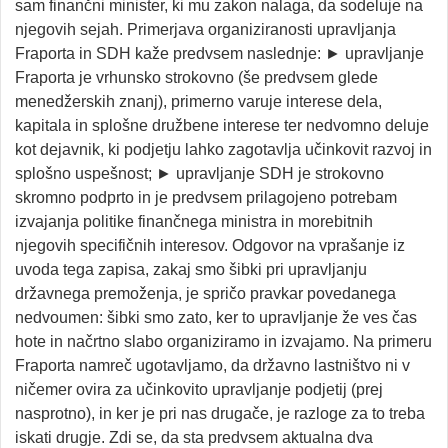
sam finančni minister, ki mu zakon nalaga, da sodeluje na
njegovih sejah. Primerjava organiziranosti upravljanja
Fraporta in SDH kaže predvsem naslednje: ► upravljanje
Fraporta je vrhunsko strokovno (še predvsem glede
menedžerskih znanj), primerno varuje interese dela,
kapitala in splošne družbene interese ter nedvomno deluje
kot dejavnik, ki podjetju lahko zagotavlja učinkovit razvoj in
splošno uspešnost; ► upravljanje SDH je strokovno
skromno podprto in je predvsem prilagojeno potrebam
izvajanja politike finančnega ministra in morebitnih
njegovih specifičnih interesov. Odgovor na vprašanje iz
uvoda tega zapisa, zakaj smo šibki pri upravljanju
državnega premoženja, je spričo pravkar povedanega
nedvoumen: šibki smo zato, ker to upravljanje že ves čas
hote in načrtno slabo organiziramo in izvajamo. Na primeru
Fraporta namreč ugotavljamo, da državno lastništvo ni v
ničemer ovira za učinkovito upravljanje podjetij (prej
nasprotno), in ker je pri nas drugače, je razloge za to treba
iskati drugje. Zdi se, da sta predvsem aktualna dva