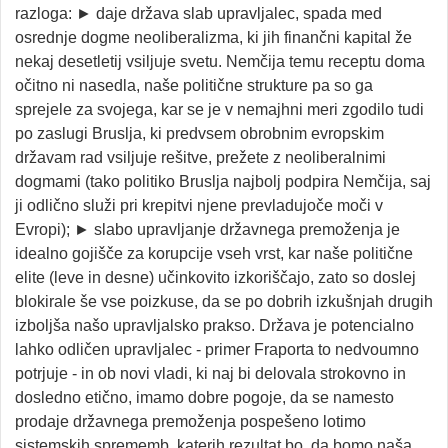
razloga: ► daje država slab upravljalec, spada med
osrednje dogme neoliberalizma, ki jih finančni kapital že
nekaj desetletij vsiljuje svetu. Nemčija temu receptu doma
očitno ni nasedla, naše politične strukture pa so ga
sprejele za svojega, kar se je v nemajhni meri zgodilo tudi
po zaslugi Bruslja, ki predvsem obrobnim evropskim
državam rad vsiljuje rešitve, prežete z neoliberalnimi
dogmami (tako politiko Bruslja najbolj podpira Nemčija, saj
ji odlično služi pri krepitvi njene prevladujoče moči v
Evropi); ► slabo upravljanje državnega premoženja je
idealno gojišče za korupcije vseh vrst, kar naše politične
elite (leve in desne) učinkovito izkoriščajo, zato so doslej
blokirale še vse poizkuse, da se po dobrih izkušnjah drugih
izboljša našo upravljalsko prakso. Država je potencialno
lahko odličen upravljalec - primer Fraporta to nedvoumno
potrjuje - in ob novi vladi, ki naj bi delovala strokovno in
dosledno etično, imamo dobre pogoje, da se namesto
prodaje državnega premoženja pospešeno lotimo
sistemskih sprememb, katerih rezultat bo, da bomo naša