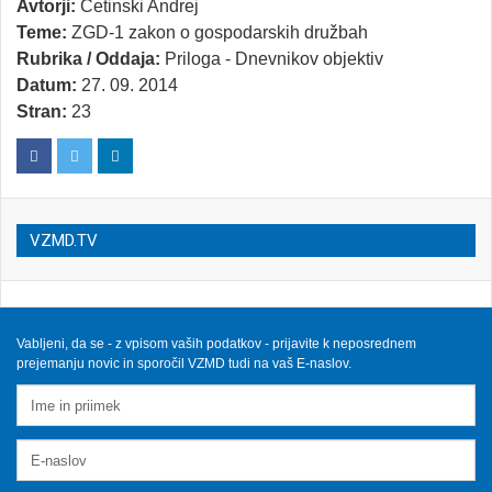
Avtorji:
Cetinski Andrej
Teme:
ZGD-1 zakon o gospodarskih družbah
Rubrika / Oddaja:
Priloga - Dnevnikov objektiv
Datum:
27. 09. 2014
Stran:
23
VZMD.TV
Vabljeni, da se - z vpisom vaših podatkov - prijavite k neposrednem
prejemanju novic in sporočil VZMD tudi na vaš E-naslov.