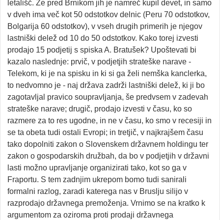
letališč. Že pred Brnikom jih je namreč kupil devet, in samo
v dveh ima več kot 50 odstotkov delnic (Peru 70 odstotkov,
Bolgarija 60 odstotkov), v vseh drugih primerih je njegov
lastniški delež od 10 do 50 odstotkov. Kako torej izvesti
prodajo 15 podjetij s spiska A. Bratušek? Upoštevati bi
kazalo naslednje: prvič, v podjetjih strateške narave -
Telekom, ki je na spisku in ki si ga želi nemška kanclerka,
to nedvomno je - naj država zadrži lastniški delež, ki ji bo
zagotavljal pravico soupravljanja, še predvsem v zadevah
strateške narave; drugič, prodajo izvesti v času, ko so
razmere za to res ugodne, in ne v času, ko smo v recesiji in
se ta obeta tudi ostali Evropi; in tretjič, v najkrajšem času
tako dopolniti zakon o Slovenskem državnem holdingu ter
zakon o gospodarskih družbah, da bo v podjetjih v državni
lasti možno upravljanje organizirati tako, kot so ga v
Fraportu. S tem zadnjim ukrepom bomo tudi sanirali
formalni razlog, zaradi katerega nas v Bruslju silijo v
razprodajo državnega premoženja. Vrnimo se na kratko k
argumentom za oziroma proti prodaji državnega