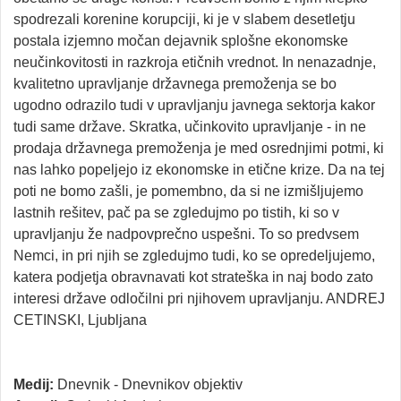
spodrezali korenine korupciji, ki je v slabem desetletju
postala izjemno močan dejavnik splošne ekonomske
neučinkovitosti in razkroja etičnih vrednot. In nenazadnje,
kvalitetno upravljanje državnega premoženja se bo
ugodno odrazilo tudi v upravljanju javnega sektorja kakor
tudi same države. Skratka, učinkovito upravljanje - in ne
prodaja državnega premoženja je med osrednjimi potmi, ki
nas lahko popeljejo iz ekonomske in etične krize. Da na tej
poti ne bomo zašli, je pomembno, da si ne izmišljujemo
lastnih rešitev, pač pa se zgledujmo po tistih, ki so v
upravljanju že nadpovprečno uspešni. To so predvsem
Nemci, in pri njih se zgledujmo tudi, ko se opredeljujemo,
katera podjetja obravnavati kot strateška in naj bodo zato
interesi države odločilni pri njihovem upravljanju. ANDREJ
CETINSKI, Ljubljana
Medij:
Dnevnik - Dnevnikov objektiv