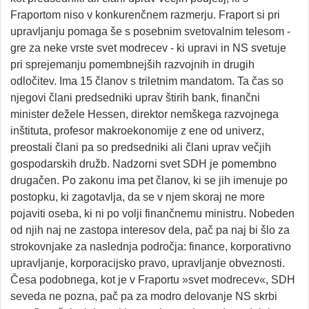
Fraportom niso v konkurenčnem razmerju. Fraport si pri
upravljanju pomaga še s posebnim svetovalnim telesom -
gre za neke vrste svet modrecev - ki upravi in NS svetuje
pri sprejemanju pomembnejših razvojnih in drugih
odločitev. Ima 15 članov s triletnim mandatom. Ta čas so
njegovi člani predsedniki uprav štirih bank, finančni
minister dežele Hessen, direktor nemškega razvojnega
inštituta, profesor makroekonomije z ene od univerz,
preostali člani pa so predsedniki ali člani uprav večjih
gospodarskih družb. Nadzorni svet SDH je pomembno
drugačen. Po zakonu ima pet članov, ki se jih imenuje po
postopku, ki zagotavlja, da se v njem skoraj ne more
pojaviti oseba, ki ni po volji finančnemu ministru. Nobeden
od njih naj ne zastopa interesov dela, pač pa naj bi šlo za
strokovnjake za naslednja področja: finance, korporativno
upravljanje, korporacijsko pravo, upravljanje obveznosti.
Česa podobnega, kot je v Fraportu »svet modrecev«, SDH
seveda ne pozna, pač pa za modro delovanje NS skrbi