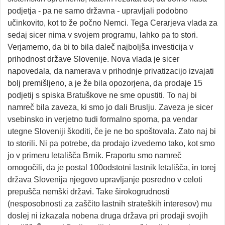
podjetja - pa ne samo državna - upravljali podobno
učinkovito, kot to že počno Nemci. Tega Cerarjeva vlada za
sedaj sicer nima v svojem programu, lahko pa to stori.
Verjamemo, da bi to bila daleč najboljša investicija v
prihodnost države Slovenije. Nova vlada je sicer
napovedala, da namerava v prihodnje privatizacijo izvajati
bolj premišljeno, a je že bila opozorjena, da prodaje 15
podjetij s spiska Bratuškove ne sme opustiti. To naj bi
namreč bila zaveza, ki smo jo dali Bruslju. Zaveza je sicer
vsebinsko in verjetno tudi formalno sporna, pa vendar
utegne Sloveniji škoditi, če je ne bo spoštovala. Zato naj bi
to storili. Ni pa potrebe, da prodajo izvedemo tako, kot smo
jo v primeru letališča Brnik. Fraportu smo namreč
omogočili, da je postal 100odstotni lastnik letališča, in torej
država Slovenija njegovo upravljanje posredno v celoti
prepušča nemški državi. Take širokogrudnosti
(nesposobnosti za zaščito lastnih strateških interesov) mu
doslej ni izkazala nobena druga država pri prodaji svojih