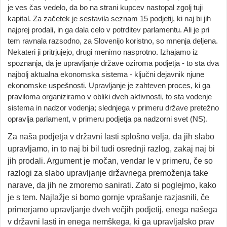
je ves čas vedelo, da bo na strani kupcev nastopal zgolj tuji
kapital. Za začetek je sestavila seznam 15 podjetij, ki naj bi jih
najprej prodali, in ga dala celo v potrditev parlamentu. Ali je pri
tem ravnala razsodno, za Slovenijo koristno, so mnenja deljena.
Nekateri ji pritrjujejo, drugi menimo nasprotno. Izhajamo iz
spoznanja, da je upravljanje države oziroma podjetja - to sta dva
najbolj aktualna ekonomska sistema - ključni dejavnik njune
ekonomske uspešnosti. Upravljanje je zahteven proces, ki ga
praviloma organiziramo v obliki dveh aktivnosti, to sta vodenje
sistema in nadzor vodenja; slednjega v primeru države pretežno
opravlja parlament, v primeru podjetja pa nadzorni svet (NS).
Za naša podjetja v državni lasti splošno velja, da jih slabo
upravljamo, in to naj bi bil tudi osrednji razlog, zakaj naj bi
jih prodali. Argument je močan, vendar le v primeru, če so
razlogi za slabo upravljanje državnega premoženja take
narave, da jih ne zmoremo sanirati. Zato si poglejmo, kako
je s tem. Najlažje si bomo gornje vprašanje razjasnili, če
primerjamo upravljanje dveh večjih podjetij, enega našega
v državni lasti in enega nemškega, ki ga upravljalsko prav