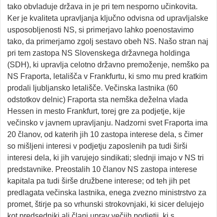
tako obvladuje država in je pri tem nesporno učinkovita.
Ker je kvaliteta upravljanja ključno odvisna od upravljalske
usposobljenosti NS, si primerjavo lahko poenostavimo
tako, da primerjamo zgolj sestavo obeh NS. Našo stran naj
pri tem zastopa NS Slovenskega državnega holdinga
(SDH), ki upravlja celotno državno premoženje, nemško pa
NS Fraporta, letališča v Frankfurtu, ki smo mu pred kratkim
prodali ljubljansko letališče. Večinska lastnika (60
odstotkov delnic) Fraporta sta nemška deželna vlada
Hessen in mesto Frankfurt, torej gre za podjetje, kije
večinsko v javnem upravljanju. Nadzorni svet Fraporta ima
20 članov, od katerih jih 10 zastopa interese dela, s čimer
so mišljeni interesi v podjetju zaposlenih pa tudi širši
interesi dela, ki jih varujejo sindikati; slednji imajo v NS tri
predstavnike. Preostalih 10 članov NS zastopa interese
kapitala pa tudi širše družbene interese; od teh jih pet
predlagata večinska lastnika, enega zvezno ministrstvo za
promet, štirje pa so vrhunski strokovnjaki, ki sicer delujejo
kot predsedniki ali člani uprav večjih podjetij, ki s