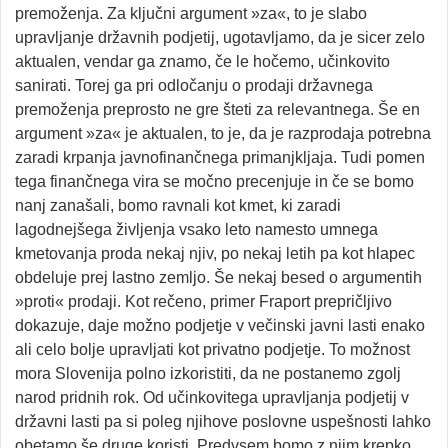
premoženja. Za ključni argument »za«, to je slabo
upravljanje državnih podjetij, ugotavljamo, da je sicer zelo
aktualen, vendar ga znamo, če le hočemo, učinkovito
sanirati. Torej ga pri odločanju o prodaji državnega
premoženja preprosto ne gre šteti za relevantnega. Še en
argument »za« je aktualen, to je, da je razprodaja potrebna
zaradi krpanja javnofinančnega primanjkljaja. Tudi pomen
tega finančnega vira se močno precenjuje in če se bomo
nanj zanašali, bomo ravnali kot kmet, ki zaradi
lagodnejšega življenja vsako leto namesto umnega
kmetovanja proda nekaj njiv, po nekaj letih pa kot hlapec
obdeluje prej lastno zemljo. Še nekaj besed o argumentih
»proti« prodaji. Kot rečeno, primer Fraport prepričljivo
dokazuje, daje možno podjetje v večinski javni lasti enako
ali celo bolje upravljati kot privatno podjetje. To možnost
mora Slovenija polno izkoristiti, da ne postanemo zgolj
narod pridnih rok. Od učinkovitega upravljanja podjetij v
državni lasti pa si poleg njihove poslovne uspešnosti lahko
obetamo še druge koristi. Predvsem bomo z njim krepko