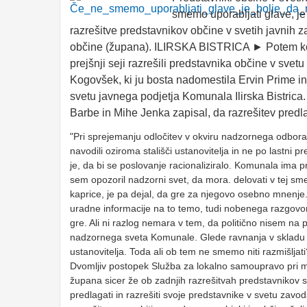
smemo uporabljati glave, je 
razrešitve predstavnikov občine v svetih javnih za
občine (župana). ILIRSKA BISTRICA ► Potem ko s
prejšnji seji razrešili predstavnika občine v sve
Kogovšek, ki ju bosta nadomestila Ervin Prime i
svetu javnega podjetja Komunala Ilirska Bistrica.
Barbe in Mihe Jenka zapisal, da razrešitev predl
"Pri sprejemanju odločitev v okviru nadzornega odbora s
navodili oziroma stališči ustanovitelja in ne po lastni 
je, da bi se poslovanje racionaliziralo. Komunala ima
sem opozoril nadzorni svet, da mora. delovati v tej smer
kaprice, je pa dejal, da gre za njegovo osebno mnenje
uradne informacije na to temo, tudi nobenega razgov
gre. Ali ni razlog nemara v tem, da politično nisem na 
nadzornega sveta Komunale. Glede ravnanja v skladu z
ustanovitelja. Toda ali ob tem ne smemo niti razmišljat
Dvomljiv postopek Služba za lokalno samoupravo pri min
župana sicer že ob zadnjih razrešitvah predstavnikov 
predlagati in razrešiti svoje predstavnike v svetu zavod