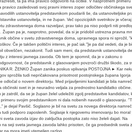
 razrešiti, ta pa ima pravico odgovoriti na očitke. V nasprotnem primeru
a pravico zasledovati svoj pravni interes zoper odločitev občinskega sv
vodilih ustanovitelja predstavnikom poudarili še, da ustanoviteljske pr
stavnike ustanovitelja, in ne župan. Več opozicijskih svetnikov je včeraj
etu zdravstvenega doma razveljavi, prav tako pa niso podprli niti predl
Župan pa je, nasprotno, povedal, da si je pridobil ustrezna pravna mn
avnik občine v svetu zdravstvenega doma, upravnega spora ni sprožil, "
oškov. Če je takšen politični interes, je pač iak."]e pa dal vedeti, da je bi
l obveščen, nezakonit. Tudi sam meni, da predstavnik ustanovitelja de
rotju z interesi javnega zavoda. Ob tem je spomnil, da je v zakonu o
dgovornost, če predstavnik z glasovanjem povzroči družbi škodo, za s
RONIKA R. ŽENKO Župan zanika poskus vplivanja POSTOJNA ► Kar nek
ogov sprožila tudi nepričakovana prisotnost postojnskega župana Igorja
 je odločal o novem direktorju. Med prijavljenimi kandidati je bila namreč
za občinski svet in je neuradno veljala za prednostno kandidatko občine
e zatrdil, da se je župan želel udeležiti zgolj predstavitve kandidatov,
em primeru svojim predstavnikom ni dala nobenih navodil o glasovanju. "
je," je dejal Pavšič. Soglasno je bil na svetu za novega direktorja namreč
 ima tudi podporo zaposlenih. Soglasje k njegovemu imenovanju bo moral 
ni sveta zavoda izjav do zaključka postopka zato niso želeli dajati. Na
an na seji sveta javnega zavoda lahko prisoten, če ga predsednik sveta
ar pa mora imeti utemeljen razlog.