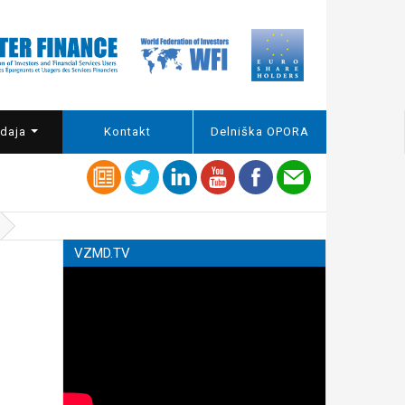
daja
Kontakt
Delniška OPORA
VZMD.TV