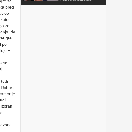
 gre za
eta pred
FAKTOR na TV3 -
avice
Predsednik VZMD o
postopkih skupinskih tožb
 zato
zoper telekomunikacijske
oga za
operaterje
Sobota, 12.10.2024
enja, da
VZMD na Odboru za
ker gre
finance DZ RS s predlogi
l po
nujnih popravkov Zakona o
razlaščenih bančnih
luje v
vlagateljih
Petek, 10.5.2024
vete
prispevek TVSLO3 -
Novinarska konferenca
aj
VZMD in ZPS o kolektivnih
tožbah proti operaterjem
 tudi
Ponedeljek, 8.4.2024
. Robert
www.kolektivno-varstvo.si
 kamor je
-- Izjava mag. Kristjan
Verbič, predsednik VZMD:
Tudi
Halo, operater! Bodi fer.
 izbran
Nedelja, 7.4.2024
v
»HALO, OPERATER! BODI
FER.« - VZMD in ZPS
 zavoda
skupaj za potrošnike -
novinarska konferenca