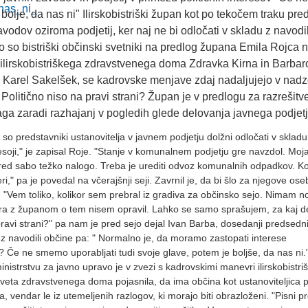
bolje, da nas ni" Ilirskobistriški župan kot po tekočem traku pre
vodov oziroma podjetij, ker naj ne bi odločati v skladu z navodil
o bistriški občinski svetniki na predlog župana Emila Rojca 
tu ilirskobistriškega zdravstvenega doma Zdravka Kirna in Barbar
n Karel Sakelšek, se kadrovske menjave zdaj nadaljujejo v nad
 Politično niso na pravi strani? Župan je v predlogu za razrešitv
aga zaradi razhajanj v pogledih glede delovanja javnega podjetj
o predstavniki ustanovitelja v javnem podjetju dolžni odločati v skladu
presoji," je zapisal Roje. "Stanje v komunalnem podjetju gre navzdol. Moja
 pred sabo težko nalogo. Treba je urediti odvoz komunalnih odpadkov. K
i," pa je povedal na včerajšnji seji. Zavrnil je, da bi šlo za njegove os
. "Vem toliko, kolikor sem prebral iz gradiva za občinsko sejo. Nimam 
ora z županom o tem nisem opravil. Lahko se samo sprašujem, za kaj d
pravi strani?" pa nam je pred sejo dejal Ivan Barba, dosedanji predsedn
 navodili občine pa: " Normalno je, da moramo zastopati interese
i? Če ne smemo uporabljati tudi svoje glave, potem je boljše, da nas ni.
istrstvu za javno upravo je v zvezi s kadrovskimi manevri ilirskobistri
sveta zdravstvenega doma pojasnila, da ima občina kot ustanoviteljica 
a, vendar le iz utemeljenih razlogov, ki morajo biti obrazloženi. "Pisni p