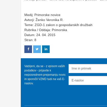
Medij: Primorske novice
Avtorji: Ženko Veronika R.
Teme: ZGD-1 zakon o gospodarskih družbah
Rubrika / Oddaja: Primorska
Datum: 24. 04. 2015
Stran: 8
Vabljeni, da se - z vpisom vaših
podatkov - prijavite k
neposrednem prejemanju novic
in sporočil VZMD tudi na vaš E-
naslov.