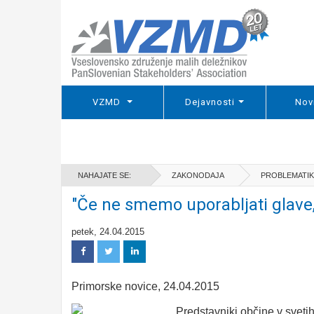
VZMD
Dejavnosti
Nov
NAHAJATE SE:
ZAKONODAJA
PROBLEMATIKA
"Če ne smemo uporabljati glave, 
petek, 24.04.2015
Primorske novice
, 24.04.2015
Predstavniki občine v svetih