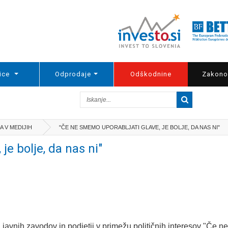
ice
Odprodaje
Odškodnine
Zakono
 V MEDIJIH
"ČE NE SMEMO UPORABLJATI GLAVE, JE BOLJE, DA NAS NI"
je bolje, da nas ni"
 javnih zavodov in podjetij v primežu političnih interesov "Če ne