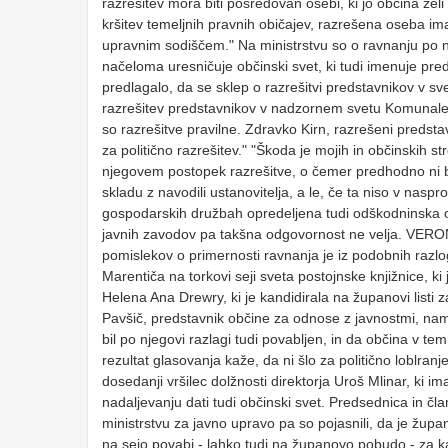
razrešitev mora biti posredovan osebi, ki jo občina želi
kršitev temeljnih pravnih običajev, razrešena oseba im
upravnim sodiščem." Na ministrstvu so o ravnanju po na
načeloma uresničuje občinski svet, ki tudi imenuje pred
predlagalo, da se sklep o razrešitvi predstavnikov v sv
razrešitev predstavnikov v nadzornem svetu Komunale. 
so razrešitve pravilne. Zdravko Kirn, razrešeni predst
za politično razrešitev." "Škoda je mojih in občinskih str
njegovem postopek razrešitve, o čemer predhodno ni bi
skladu z navodili ustanovitelja, a le, če ta niso v nasp
gospodarskih družbah opredeljena tudi odškodninska o
javnih zavodov pa takšna odgovornost ne velja. VE
pomislekov o primernosti ravnanja je iz podobnih razl
Marentiča na torkovi seji sveta postojnske knjižnice, ki
Helena Ana Drewry, ki je kandidirala na županovi listi 
Pavšič, predstavnik občine za odnose z javnostmi, nam j
bil po njegovi razlagi tudi povabljen, in da občina v t
rezultat glasovanja kaže, da ni šlo za politično loblran
dosedanji vršilec dolžnosti direktorja Uroš Mlinar, ki
nadaljevanju dati tudi občinski svet. Predsednica in čla
ministrstvu za javno upravo pa so pojasnili, da je žup
na sejo povabi - lahko tudi na županovo pobudo - za k