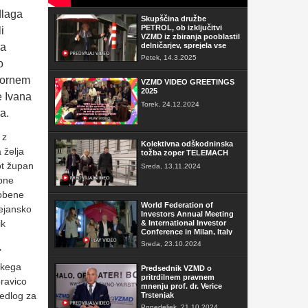
dlaga
Skupščina družbe
PETROL, ob izključitvi
i
VZMD iz zbiranja pooblastil
na
delničarjev, sprejela vse
sklepe
Petek, 14.3.2025
o
zornem
VZMD VIDEO GREETINGS
2025
e Ivana
Torek, 24.12.2024
a.
 z
Kolektivna odškodninska
 želja
tožba zoper TELEMACH
ot župan
Sreda, 13.11.2024
ebne
nobene
World Federation of
ejansko
Investors Annual Meeting
ik
& International Investor
Conference in Milan, Italy
Sreda, 23.10.2024
"
škega
Predsednik VZMD o
pritrdilnem pravnem
pravico
mnenju prof. dr. Verice
redlog za
Trstenjak
Ponedeljek, 21.10.2024