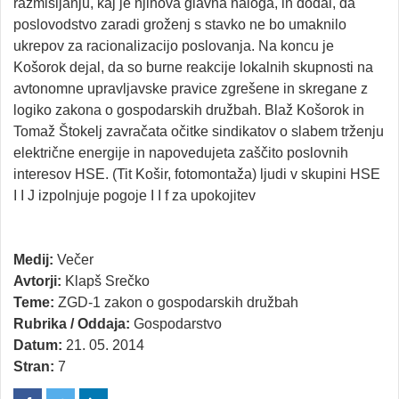
razmišljanju, kaj je njihova glavna naloga, in dodal, da
poslovodstvo zaradi groženj s stavko ne bo umaknilo
ukrepov za racionalizacijo poslovanja. Na koncu je
Košorok dejal, da so burne reakcije lokalnih skupnosti na
avtonomne upravljavske pravice zgrešene in skregane z
logiko zakona o gospodarskih družbah. Blaž Košorok in
Tomaž Štokelj zavračata očitke sindikatov o slabem trženju
električne energije in napovedujeta zaščito poslovnih
interesov HSE. (Tit Košir, fotomontaža) ljudi v skupini HSE
I I J izpolnjuje pogoje I I f za upokojitev
Medij:
Večer
Avtorji:
Klapš Srečko
Teme:
ZGD-1 zakon o gospodarskih družbah
Rubrika / Oddaja:
Gospodarstvo
Datum:
21. 05. 2014
Stran:
7