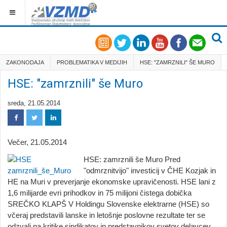
ZAKONODAJA
PROBLEMATIKA V MEDIJIH
HSE: "ZAMRZNILI" ŠE MURO
HSE: "zamrznili" še Muro
sreda, 21.05.2014
Večer, 21.05.2014
HSE: zamrznili še Muro Pred
"odmrznitvijo" investicij v ČHE Kozjak in
HE na Muri v preverjanje ekonomske upravičenosti. HSE lani z
1,6 milijarde evri prihodkov in 75 milijoni čistega dobička
SREČKO KLAPŠ V Holdingu Slovenske elektrarne (HSE) so
včeraj predstavili lanske in letošnje poslovne rezultate ter se
odzvali na kritike sindikatov in predstavnikov svetov delavcev