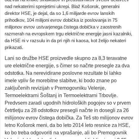
nad nekaterimi sprejetimi ukrepi. Blaž Košorok, generalni
direktor HSE, je dejal, da so 1,6 milijarde evrov lanskih
prihodkov, 104 milijoni evrov dobička iz poslovanja in 75
milijonov evrov ustvarjenega čistega dobička v zaostrenih
razmerah na evropskem trgu električne energije jasni kazalniki,
da HSE ni v razsulu in da pri njih ni kaosa, kot želijo nekateri
prikazati.
Lani so družbe HSE proizvedle skupno za 8,3 teravatne
ure električne energije, s čimer so načrte presegle za dva
odstotka. Na nerevidirane poslovne rezultate bi lahko
imele vpliv še morebitne slabitve, ki bodo znane po
zaključenih revizijah v Premogovniku Velenje,
Termoelektrarni Šoštanj in Termoelektrarni Trbovlje.
Predvsem zaradi ugodnih hidroloških pogojev so v prvem
četrtletju za 28 odstotkov presegli načrte in dosegli za 26
milijonov evrov čistega dobička. Za Teš sto milijonov evrov
letno Košorok meni, da bo leto 2014 leto resnice za HSE,
ko bo treba odgovoriti na vprašanje, ali bo Premogovnik