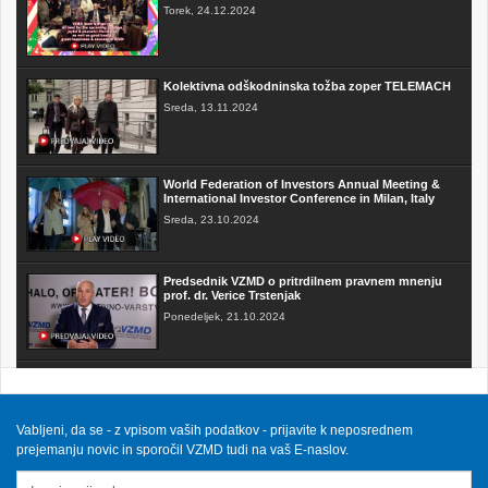
Torek, 24.12.2024
Kolektivna odškodninska tožba zoper TELEMACH
Sreda, 13.11.2024
World Federation of Investors Annual Meeting &
International Investor Conference in Milan, Italy
Sreda, 23.10.2024
Predsednik VZMD o pritrdilnem pravnem mnenju
prof. dr. Verice Trstenjak
Ponedeljek, 21.10.2024
FAKTOR na TV3 - Predsednik VZMD o postopkih
skupinskih tožb zoper telekomunikacijske
operaterje
Sobota, 12.10.2024
Vabljeni, da se - z vpisom vaših podatkov - prijavite k neposrednem
prejemanju novic in sporočil VZMD tudi na vaš E-naslov.
VZMD na Odboru za finance DZ RS s predlogi