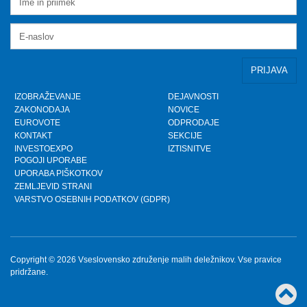
nujnih popravkov Zakona o razlaščenih bančnih
vlagateljih
Petek, 10.5.2024
prispevek TVSLO3 - Novinarska konferenca VZMD
in ZPS o kolektivnih tožbah proti operaterjem
Ponedeljek, 8.4.2024
IZOBRAŽEVANJE
DEJAVNOSTI
ZAKONODAJA
NOVICE
www.kolektivno-varstvo.si -- Izjava mag. Kristjan
EUROVOTE
ODPRODAJE
Verbič, predsednik VZMD: Halo, operater! Bodi fer.
KONTAKT
SEKCIJE
Nedelja, 7.4.2024
INVESTOEXPO
IZTISNITVE
POGOJI UPORABE
UPORABA PIŠKOTKOV
»HALO, OPERATER! BODI FER.« - VZMD in ZPS
skupaj za potrošnike - novinarska konferenca
ZEMLJEVID STRANI
VARSTVO OSEBNIH PODATKOV (GDPR)
Torek, 26.3.2024
HALO, OPERATER! BODI FER.
Ponedeljek, 25.3.2024
Copyright © 2026 Vseslovensko združenje malih deležnikov. Vse pravice
pridržane.
»MALIM DELNIČARJEM STE UKRADLI MILIJONE