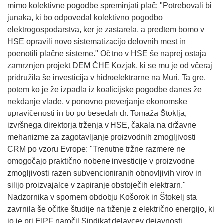
mimo kolektivne pogodbe spreminjati plač: "Potrebovali bi
junaka, ki bo odpovedal kolektivno pogodbo
elektrogospodarstva, ker je zastarela, a predtem bomo v
HSE opravili novo sistematizacijo delovnih mest in
poenotili plačne sisteme." Očitno v HSE še naprej ostaja
zamrznjen projekt DEM ČHE Kozjak, ki se mu je od včeraj
pridružila še investicija v hidroelektrarne na Muri. Ta gre,
potem ko je že izpadla iz koalicijske pogodbe danes že
nekdanje vlade, v ponovno preverjanje ekonomske
upravičenosti in bo po besedah dr. Tomaža Štoklja,
izvršnega direktorja trženja v HSE, čakala na državne
mehanizme za zagotavljanje proizvodnih zmogljivosti
CRM po vzoru Evrope: "Trenutne tržne razmere ne
omogočajo praktično nobene investicije v proizvodne
zmogljivosti razen subvencioniranih obnovljivih virov in
silijo proizvajalce v zapiranje obstoječih elektrarn."
Nadzornika v spornem obdobju Košorok in Štokelj sta
zavrnila še očitke študije na trženje z električno energijo, ki
jo je pri EIPF naročil Sindikat delavcev dejavnosti