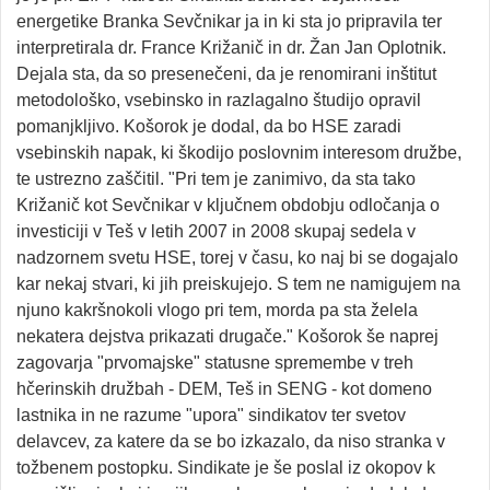
energetike Branka Sevčnikar ja in ki sta jo pripravila ter
interpretirala dr. France Križanič in dr. Žan Jan Oplotnik.
Dejala sta, da so presenečeni, da je renomirani inštitut
metodološko, vsebinsko in razlagalno študijo opravil
pomanjkljivo. Košorok je dodal, da bo HSE zaradi
vsebinskih napak, ki škodijo poslovnim interesom družbe,
te ustrezno zaščitil. "Pri tem je zanimivo, da sta tako
Križanič kot Sevčnikar v ključnem obdobju odločanja o
investiciji v Teš v letih 2007 in 2008 skupaj sedela v
nadzornem svetu HSE, torej v času, ko naj bi se dogajalo
kar nekaj stvari, ki jih preiskujejo. S tem ne namigujem na
njuno kakršnokoli vlogo pri tem, morda pa sta želela
nekatera dejstva prikazati drugače." Košorok še naprej
zagovarja "prvomajske" statusne spremembe v treh
hčerinskih družbah - DEM, Teš in SENG - kot domeno
lastnika in ne razume "upora" sindikatov ter svetov
delavcev, za katere da se bo izkazalo, da niso stranka v
tožbenem postopku. Sindikate je še poslal iz okopov k