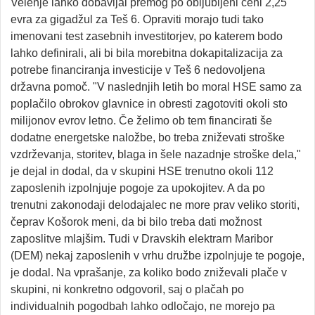
Velenje lahko dobavljal premog po obljubljeni ceni 2,25
evra za gigadžul za Teš 6. Opraviti morajo tudi tako
imenovani test zasebnih investitorjev, po katerem bodo
lahko definirali, ali bi bila morebitna dokapitalizacija za
potrebe financiranja investicije v Teš 6 nedovoljena
državna pomoč. "V naslednjih letih bo moral HSE samo za
poplačilo obrokov glavnice in obresti zagotoviti okoli sto
milijonov evrov letno. Če želimo ob tem financirati še
dodatne energetske naložbe, bo treba zniževati stroške
vzdrževanja, storitev, blaga in šele nazadnje stroške dela,"
je dejal in dodal, da v skupini HSE trenutno okoli 112
zaposlenih izpolnjuje pogoje za upokojitev. A da po
trenutni zakonodaji delodajalec ne more prav veliko storiti,
čeprav Košorok meni, da bi bilo treba dati možnost
zaposlitve mlajšim. Tudi v Dravskih elektrarn Maribor
(DEM) nekaj zaposlenih v vrhu družbe izpolnjuje te pogoje,
je dodal. Na vprašanje, za koliko bodo zniževali plače v
skupini, ni konkretno odgovoril, saj o plačah po
individualnih pogodbah lahko odločajo, ne morejo pa