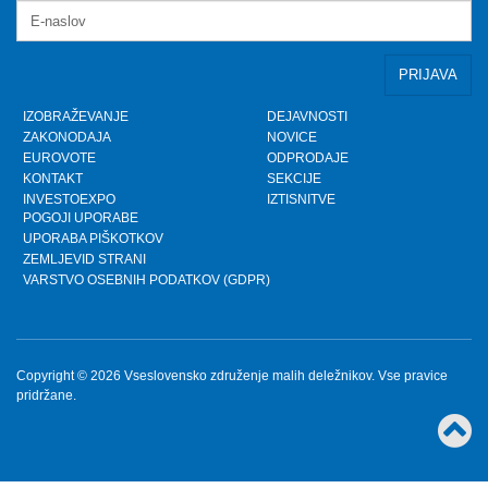
Petek, 10.5.2024
prispevek TVSLO3 - Novinarska konferenca VZMD
in ZPS o kolektivnih tožbah proti operaterjem
Ponedeljek, 8.4.2024
IZOBRAŽEVANJE
DEJAVNOSTI
ZAKONODAJA
NOVICE
www.kolektivno-varstvo.si -- Izjava mag. Kristjan
EUROVOTE
ODPRODAJE
Verbič, predsednik VZMD: Halo, operater! Bodi fer.
KONTAKT
SEKCIJE
Nedelja, 7.4.2024
INVESTOEXPO
IZTISNITVE
POGOJI UPORABE
UPORABA PIŠKOTKOV
»HALO, OPERATER! BODI FER.« - VZMD in ZPS
skupaj za potrošnike - novinarska konferenca
ZEMLJEVID STRANI
VARSTVO OSEBNIH PODATKOV (GDPR)
Torek, 26.3.2024
HALO, OPERATER! BODI FER.
Ponedeljek, 25.3.2024
Copyright © 2026 Vseslovensko združenje malih deležnikov. Vse pravice
pridržane.
»MALIM DELNIČARJEM STE UKRADLI MILIJONE
€!« - Predsednik VZMD pred sodiščem oproščen
vseh obtožb