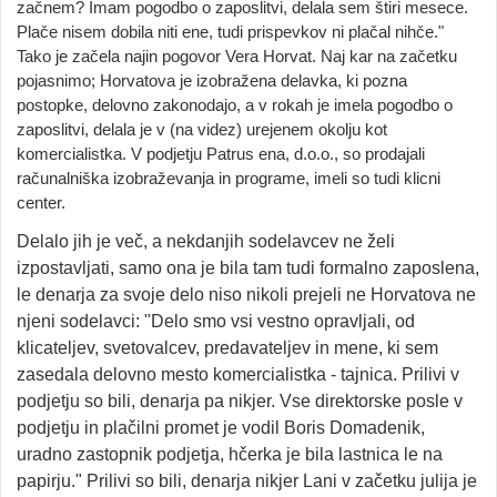
začnem? Imam pogodbo o zaposlitvi, delala sem štiri mesece.
Plače nisem dobila niti ene, tudi prispevkov ni plačal nihče."
Tako je začela najin pogovor Vera Horvat. Naj kar na začetku
pojasnimo; Horvatova je izobražena delavka, ki pozna
postopke, delovno zakonodajo, a v rokah je imela pogodbo o
zaposlitvi, delala je v (na videz) urejenem okolju kot
komercialistka. V podjetju Patrus ena, d.o.o., so prodajali
računalniška izobraževanja in programe, imeli so tudi klicni
center.
Delalo jih je več, a nekdanjih sodelavcev ne želi
izpostavljati, samo ona je bila tam tudi formalno zaposlena,
le denarja za svoje delo niso nikoli prejeli ne Horvatova ne
njeni sodelavci: "Delo smo vsi vestno opravljali, od
klicateljev, svetovalcev, predavateljev in mene, ki sem
zasedala delovno mesto komercialistka - tajnica. Prilivi v
podjetju so bili, denarja pa nikjer. Vse direktorske posle v
podjetju in plačilni promet je vodil Boris Domadenik,
uradno zastopnik podjetja, hčerka je bila lastnica le na
papirju." Prilivi so bili, denarja nikjer Lani v začetku julija je