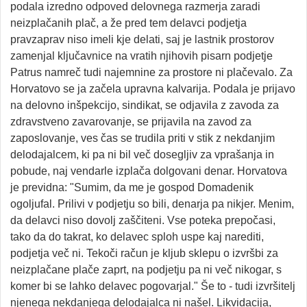
podala izredno odpoved delovnega razmerja zaradi
neizplačanih plač, a že pred tem delavci podjetja
pravzaprav niso imeli kje delati, saj je lastnik prostorov
zamenjal ključavnice na vratih njihovih pisarn podjetje
Patrus namreč tudi najemnine za prostore ni plačevalo. Za
Horvatovo se ja začela upravna kalvarija. Podala je prijavo
na delovno inšpekcijo, sindikat, se odjavila z zavoda za
zdravstveno zavarovanje, se prijavila na zavod za
zaposlovanje, ves čas se trudila priti v stik z nekdanjim
delodajalcem, ki pa ni bil več dosegljiv za vprašanja in
pobude, naj vendarle izplača dolgovani denar. Horvatova
je previdna: "Sumim, da me je gospod Domadenik
ogoljufal. Prilivi v podjetju so bili, denarja pa nikjer. Menim,
da delavci niso dovolj zaščiteni. Vse poteka prepočasi,
tako da do takrat, ko delavec sploh uspe kaj narediti,
podjetja več ni. Tekoči račun je kljub sklepu o izvršbi za
neizplačane plače zaprt, na podjetju pa ni več nikogar, s
komer bi se lahko delavec pogovarjal." Še to - tudi izvršitelj
njenega nekdanjega delodajalca ni našel. Likvidacija,