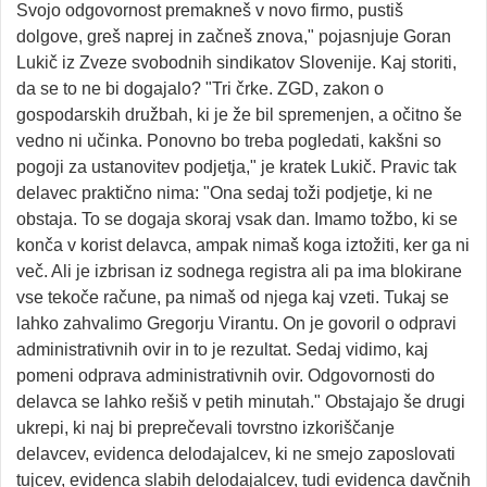
Svojo odgovornost premakneš v novo firmo, pustiš
dolgove, greš naprej in začneš znova," pojasnjuje Goran
Lukič iz Zveze svobodnih sindikatov Slovenije. Kaj storiti,
da se to ne bi dogajalo? "Tri črke. ZGD, zakon o
gospodarskih družbah, ki je že bil spremenjen, a očitno še
vedno ni učinka. Ponovno bo treba pogledati, kakšni so
pogoji za ustanovitev podjetja," je kratek Lukič. Pravic tak
delavec praktično nima: "Ona sedaj toži podjetje, ki ne
obstaja. To se dogaja skoraj vsak dan. Imamo tožbo, ki se
konča v korist delavca, ampak nimaš koga iztožiti, ker ga ni
več. Ali je izbrisan iz sodnega registra ali pa ima blokirane
vse tekoče račune, pa nimaš od njega kaj vzeti. Tukaj se
lahko zahvalimo Gregorju Virantu. On je govoril o odpravi
administrativnih ovir in to je rezultat. Sedaj vidimo, kaj
pomeni odprava administrativnih ovir. Odgovornosti do
delavca se lahko rešiš v petih minutah." Obstajajo še drugi
ukrepi, ki naj bi preprečevali tovrstno izkoriščanje
delavcev, evidenca delodajalcev, ki ne smejo zaposlovati
tujcev, evidenca slabih delodajalcev, tudi evidenca davčnih