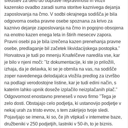
sredstev za delo do odprave nepravilnosti in vložil
kazensko ovadbo zaradi suma storitve kaznivega dejanja
zaposlovanja na črno. V sodbi okrajnega sodišča je bila
odgovorna oseba pravne osebe spoznana za krivo za
kaznivo dejanje zaposlovanja na črno in pogojno obsojena
na enotno kazen enega leta in štirih mesecev zapora.
Pravni osebi pa je bila izrečena kazen prenehanja pravne
osebe, predlaganje bil začetek likvidacijskega postopka."
Horvatova je tudi po mnenju Knafelčeve naredila vse, kar
je bilo v njeni moči: "Iz dokumentacije, ki ste jo priložili,
izhaja, da je delavka, ki se je obrnila na vas, na sodišče
zoper navedenega delodajalca vložila predlog za izvršbo
na podlagi verodostojne listine, kar je tudi edini način, s
katerim lahko upnik doseže izplačilo neizplačanih plač."
Odgovornost enostavno preneseš v novo firmo "Tega je
zelo dosti. Obstajajo celo podjetja, ki ustanovijo podjetje v
nekaj urah za tristo evrov, s tem zakrijejo tvoje sledi.
Pojavljajo se imena, ki so, če jih vtipkaš v internetne baze,
družbeniki v 250 podjetjih, lastniki v 50-ih, to je biznis.