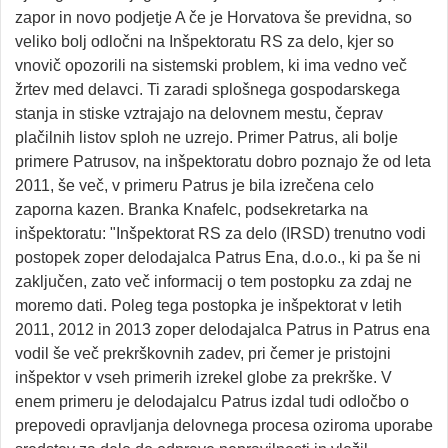
zapor in novo podjetje A če je Horvatova še previdna, so
veliko bolj odločni na Inšpektoratu RS za delo, kjer so
vnovič opozorili na sistemski problem, ki ima vedno več
žrtev med delavci. Ti zaradi splošnega gospodarskega
stanja in stiske vztrajajo na delovnem mestu, čeprav
plačilnih listov sploh ne uzrejo. Primer Patrus, ali bolje
primere Patrusov, na inšpektoratu dobro poznajo že od leta
2011, še več, v primeru Patrus je bila izrečena celo
zaporna kazen. Branka Knafelc, podsekretarka na
inšpektoratu: "Inšpektorat RS za delo (IRSD) trenutno vodi
postopek zoper delodajalca Patrus Ena, d.o.o., ki pa še ni
zaključen, zato več informacij o tem postopku za zdaj ne
moremo dati. Poleg tega postopka je inšpektorat v letih
2011, 2012 in 2013 zoper delodajalca Patrus in Patrus ena
vodil še več prekrškovnih zadev, pri čemer je pristojni
inšpektor v vseh primerih izrekel globe za prekrške. V
enem primeru je delodajalcu Patrus izdal tudi odločbo o
prepovedi opravljanja delovnega procesa oziroma uporabe