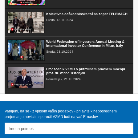
Kolektivna odškodninska tožba zoper TELEMACH
Sreda, 13.11.2024
World Federation of Investors Annual Meeting &
International Investor Conference in Milan, Italy
Sreda, 23.10.2024
Predsednik VZMD o pritrdilnem pravnem mnenju
prof. dr. Verice Trstenjak
Ponedeljek, 21.10.2024
FAKTOR na TV3 - Predsednik VZMD o postopkih
skupinskih tožb zoper telekomunikacijske
operaterje
Sobota, 12.10.2024
Vabljeni, da se - z vpisom vaših podatkov - prijavite k neposrednem
prejemanju novic in sporočil VZMD tudi na vaš E-naslov.
VZMD na Odboru za finance DZ RS s predlogi
nujnih popravkov Zakona o razlaščenih bančnih
vlagateljih