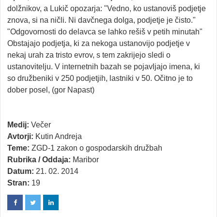
dolžnikov, a Lukič opozarja: "Vedno, ko ustanoviš podjetje
znova, si na ničli. Ni davčnega dolga, podjetje je čisto."
"Odgovornosti do delavca se lahko rešiš v petih minutah"
Obstajajo podjetja, ki za nekoga ustanovijo podjetje v
nekaj urah za tristo evrov, s tem zakrijejo sledi o
ustanovitelju. V internetnih bazah se pojavljajo imena, ki
so družbeniki v 250 podjetjih, lastniki v 50. Očitno je to
dober posel, (gor Napast)
Medij:
Večer
Avtorji:
Kutin Andreja
Teme:
ZGD-1 zakon o gospodarskih družbah
Rubrika / Oddaja:
Maribor
Datum:
21. 02. 2014
Stran:
19