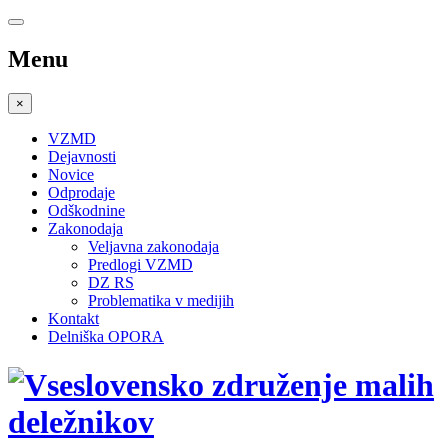
Menu
×
VZMD
Dejavnosti
Novice
Odprodaje
Odškodnine
Zakonodaja
Veljavna zakonodaja
Predlogi VZMD
DZ RS
Problematika v medijih
Kontakt
Delniška OPORA