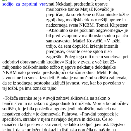
vrati Nekdanji predsednik uprave
mariborske banke Matjaž Kovačič je
prepričan, da so vložene odškodninske tožbe
zgolj drag medijski cirkus v režiji uprave in
nadzornega sveta NKBM. Tomaž Klipsteter
»Absolutno se ne počutim odgovornega,« je
bil pred vstopom v mariborsko sodno palačo
samozavesten Matjaž Kovačič. »V tožbi
trdijo, da sem dopuščal kršenje internih
predpisov, česar te osebe sploh niso
zagrešile. Poleg tega niti nisem sodeloval pri
odobritvi obravnavanih kreditov« Kaj je v zvezi z več kot 23-
milijonsko odškodninsko tožbo njegove nekdanje delodajalke
NKBM nato povedal predsedujoči okrožni sodnici Meliti Puhr,
javnost ne bo smela izvedeti. Banka je namreč od sodišča zahtevala,
da se iz sodnega postopka izključi javnost, vse, kar bo povedano v
tej tožbi, pa ima oznako tajno.
»Tožeča stranka se je v svoji zahtevi sklicevala na zakon o
bančništvu in na zakon o gospodarskih družbah. Morda bo odločitev
sodišča, ki je bila posledica ugotovljenih okoliščin, naletela na
negativen odziv,« je domnevala Puhrova. »Pravdni postopek je
specifičen, stranke v njem navajajo dejstva in dokaze. Če so
označeni kot poslovna skrivnost, se lahko izključi javnost. Dejstvo
je tudi, da se priloženi dokazi in listinska poročila nanašajo na