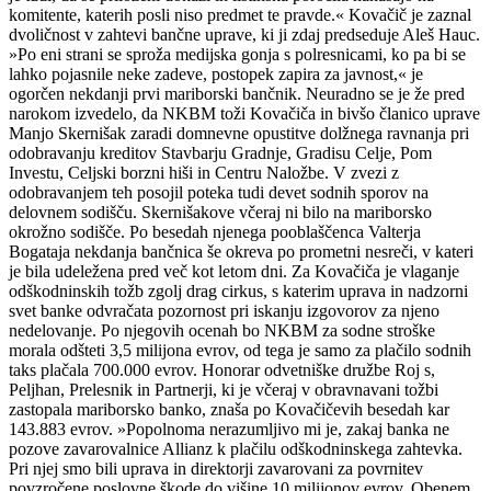
komitente, katerih posli niso predmet te pravde.« Kovačič je zaznal
dvoličnost v zahtevi bančne uprave, ki ji zdaj predseduje Aleš Hauc.
»Po eni strani se sproža medijska gonja s polresnicami, ko pa bi se
lahko pojasnile neke zadeve, postopek zapira za javnost,« je
ogorčen nekdanji prvi mariborski bančnik. Neuradno se je že pred
narokom izvedelo, da NKBM toži Kovačiča in bivšo članico uprave
Manjo Skernišak zaradi domnevne opustitve dolžnega ravnanja pri
odobravanju kreditov Stavbarju Gradnje, Gradisu Celje, Pom
Investu, Celjski borzni hiši in Centru Naložbe. V zvezi z
odobravanjem teh posojil poteka tudi devet sodnih sporov na
delovnem sodišču. Skernišakove včeraj ni bilo na mariborsko
okrožno sodišče. Po besedah njenega pooblaščenca Valterja
Bogataja nekdanja bančnica še okreva po prometni nesreči, v kateri
je bila udeležena pred več kot letom dni. Za Kovačiča je vlaganje
odškodninskih tožb zgolj drag cirkus, s katerim uprava in nadzorni
svet banke odvračata pozornost pri iskanju izgovorov za njeno
nedelovanje. Po njegovih ocenah bo NKBM za sodne stroške
morala odšteti 3,5 milijona evrov, od tega je samo za plačilo sodnih
taks plačala 700.000 evrov. Honorar odvetniške družbe Roj s,
Peljhan, Prelesnik in Partnerji, ki je včeraj v obravnavani tožbi
zastopala mariborsko banko, znaša po Kovačičevih besedah kar
143.883 evrov. »Popolnoma nerazumljivo mi je, zakaj banka ne
pozove zavarovalnice Allianz k plačilu odškodninskega zahtevka.
Pri njej smo bili uprava in direktorji zavarovani za povrnitev
povzročene poslovne škode do višine 10 milijonov evrov. Obenem