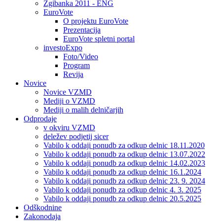
Zgibanka 2011 - ENG
EuroVote
O projektu EuroVote
Prezentacija
EuroVote spletni portal
investoExpo
Foto/Video
Program
Revija
Novice
Novice VZMD
Mediji o VZMD
Mediji o malih delničarjih
Odprodaje
v okviru VZMD
deležev podjetij sicer
Vabilo k oddaji ponudb za odkup delnic 18.11.2020
Vabilo k oddaji ponudb za odkup delnic 13.07.2022
Vabilo k oddaji ponudb za odkup delnic 14.02.2023
Vabilo k oddaji ponudb za odkup delnic 16.1.2024
Vabilo k oddaji ponudb za odkup delnic 23. 9. 2024
Vabilo k oddaji ponudb za odkup delnic 4. 3. 2025
Vabilo k oddaji ponudb za odkup delnic 20.5.2025
Odškodnine
Zakonodaja