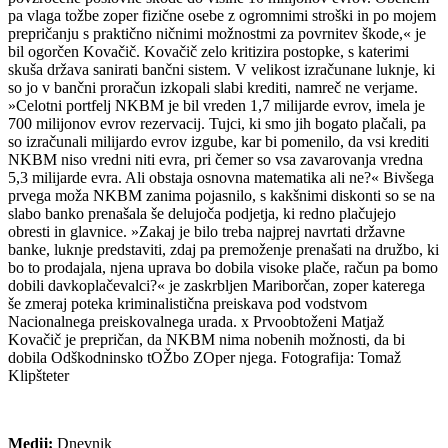
pa vlaga tožbe zoper fizične osebe z ogromnimi stroški in po mojem
prepričanju s praktično ničnimi možnostmi za povrnitev škode,« je
bil ogorčen Kovačič. Kovačič zelo kritizira postopke, s katerimi
skuša država sanirati bančni sistem. V velikost izračunane luknje, ki
so jo v bančni proračun izkopali slabi krediti, namreč ne verjame.
»Celotni portfelj NKBM je bil vreden 1,7 milijarde evrov, imela je
700 milijonov evrov rezervacij. Tujci, ki smo jih bogato plačali, pa
so izračunali milijardo evrov izgube, kar bi pomenilo, da vsi krediti
NKBM niso vredni niti evra, pri čemer so vsa zavarovanja vredna
5,3 milijarde evra. Ali obstaja osnovna matematika ali ne?« Bivšega
prvega moža NKBM zanima pojasnilo, s kakšnimi diskonti so se na
slabo banko prenašala še delujoča podjetja, ki redno plačujejo
obresti in glavnice. »Zakaj je bilo treba najprej navrtati državne
banke, luknje predstaviti, zdaj pa premoženje prenašati na družbo, ki
bo to prodajala, njena uprava bo dobila visoke plače, račun pa bomo
dobili davkoplačevalci?« je zaskrbljen Mariborčan, zoper katerega
še zmeraj poteka kriminalistična preiskava pod vodstvom
Nacionalnega preiskovalnega urada. x Prvoobtoženi Matjaž
Kovačič je prepričan, da NKBM nima nobenih možnosti, da bi
dobila Odškodninsko tOŽbo ZOper njega. Fotografija: Tomaž
Klipšteter
Medij:
Dnevnik