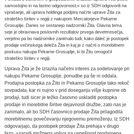
samostojno in na lastno odgovornost,« so iz SDH odgovorili na
vprašanje, ali uprava holdinga podpira načrte uprave Žita za
strateško širitev v regiji z nakupom Mercatorjeve Pekarne
Grosuplje. Danes se sestanejo nadzorniki Žita. Glavna tema
seje je obravnava poslovnih rezultatov prvega devetmesečja,
verjetno pa bo nadzornike zanimalo tudi, kako daleč je postopek
prodaje večinskega deleža Žita in kaj je z načrti o morebitnem
poskusu nakupa Pekarne Grosuplje, ki bi Žitu omogočil
strateško širitev v regiji.
Uprava Žita je že izrazila načelni interes za sodelovanje pri
nakupu Pekarne Grosuplje, ponudbe pa še ni oddala.
Prodajna postopka za Žito in Pekarno Grosuplje tako rekoč
sovpadata, kar ni nujno v prid doseganju višje kupnine ob
prodaji, tudi sicer je težko časovno uskladiti postopka
prodaje in morebitne širitve dejavnosti družbe, zato nas je
zanimalo, ali bo SDH časovnico prodaje Žita prilagodila
morebitnemu povečevanju njegovemu premoženju. Iz SDH
odgovarjajo, da postopek prodaje Žita prehaja v drugo
fazo, »zaradi možnega vpliva na uspešnost prodajnega