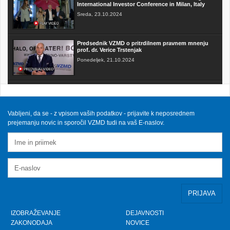
International Investor Conference in Milan, Italy
Sreda, 23.10.2024
Predsednik VZMD o pritrdilnem pravnem mnenju
prof. dr. Verice Trstenjak
Ponedeljek, 21.10.2024
FAKTOR na TV3 - Predsednik VZMD o postopkih
skupinskih tožb zoper telekomunikacijske
operaterje
Sobota, 12.10.2024
Vabljeni, da se - z vpisom vaših podatkov - prijavite k neposrednem
prejemanju novic in sporočil VZMD tudi na vaš E-naslov.
VZMD na Odboru za finance DZ RS s predlogi
nujnih popravkov Zakona o razlaščenih bančnih
vlagateljih
Petek, 10.5.2024
prispevek TVSLO3 - Novinarska konferenca VZMD
in ZPS o kolektivnih tožbah proti operaterjem
Ponedeljek, 8.4.2024
IZOBRAŽEVANJE
DEJAVNOSTI
ZAKONODAJA
NOVICE
www.kolektivno-varstvo.si -- Izjava mag. Kristjan