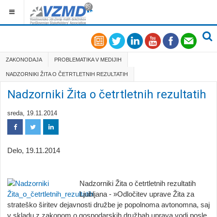
ZAKONODAJA
PROBLEMATIKA V MEDIJIH
NADZORNIKI ŽITA O ČETRTLETNIH REZULTATIH
Nadzorniki Žita o četrtletnih rezultatih
sreda, 19.11.2014
Delo
, 19.11.2014
Nadzorniki Žita o četrtletnih rezultatih
Ljubljana - »Odločitev uprave Žita za
strateško širitev dejavnosti družbe je popolnoma avtonomna, saj
v skladu z zakonom o gospodarskih družbah uprava vodi posle