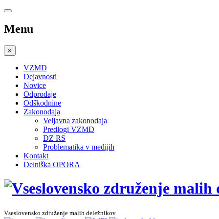
Menu
×
VZMD
Dejavnosti
Novice
Odprodaje
Odškodnine
Zakonodaja
Veljavna zakonodaja
Predlogi VZMD
DZ RS
Problematika v medijih
Kontakt
Delniška OPORA
Vseslovensko združenje malih deležnikov