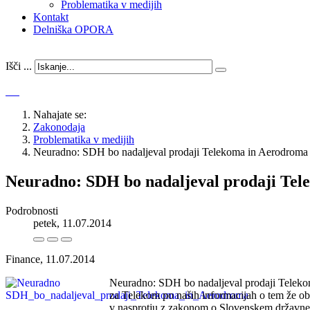
Problematika v medijih
Kontakt
Delniška OPORA
Išči ...
Nahajate se:
Zakonodaja
Problematika v medijih
Neuradno: SDH bo nadaljeval prodaji Telekoma in Aerodroma
Neuradno: SDH bo nadaljeval prodaji Te
Podrobnosti
petek, 11.07.2014
Finance, 11.07.2014
Neuradno: SDH bo nadaljeval prodaji Telekoma
za Telekom po naših informacijah o tem že obv
v nasprotju z zakonom o Slovenskem državne