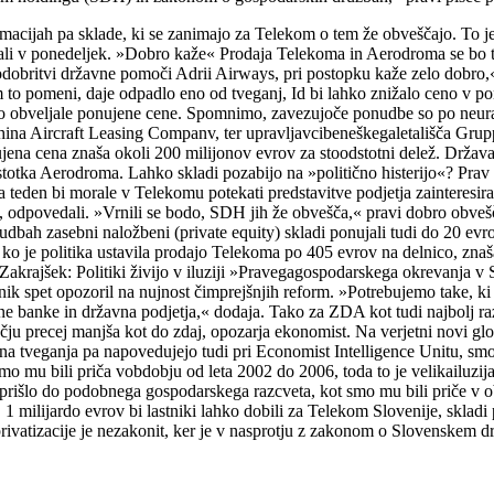
rmacijah pa sklade, ki se zanimajo za Telekom o tem že obveščajo. To
li v ponedeljek. »Dobro kaže« Prodaja Telekoma in Aerodroma se bo ta
dobritvi državne pomoči Adrii Airways, pri postopku kaže zelo dobro,« 
 to pomeni, daje odpadlo eno od tveganj, Id bi lahko znižalo ceno v 
odo obveljale ponujene cene. Spomnimo, zavezujoče ponudbe so po neuradn
ina Aircraft Leasing Companv, ter upravljavcibeneškegaletališča Gruppo 
jena cena znaša okoli 200 milijonov evrov za stoodstotni delež. Država 
otka Aerodroma. Lahko skladi pozabijo na »politično histerijo«? Prav 
 teden bi morale v Telekomu potekati predstavitve podjetja zainteresiran
dpovedali. »Vrnili se bodo, SDH jih že obvešča,« pravi dobro obveščen
dbah zasebni naložbeni (private equity) skladi ponujali tudi do 20 ev
ko je politika ustavila prodajo Telekoma po 405 evrov na delnico, znaša
 Zakrajšek: Politiki živijo v iluziji »Pravegagospodarskega okrevanja v
nik spet opozoril na nujnost čimprejšnjih reform. »Potrebujemo take, ki 
vne banke in državna podjetja,« dodaja. Tako za ZDA kot tudi najbolj ra
čju precej manjša kot do zdaj, opozarja ekonomist. Na verjetni novi glob
a tveganja pa napovedujejo tudi pri Economist Intelligence Unitu, smo
mo mu bili priča vobdobju od leta 2002 do 2006, toda to je velikailuzi
o prišlo do podobnega gospodarskega razcveta, kot smo mu bili priče v o
ati. 1 milijardo evrov bi lastniki lahko dobili za Telekom Slovenije, skla
privatizacije je nezakonit, ker je v nasprotju z zakonom o Slovenske