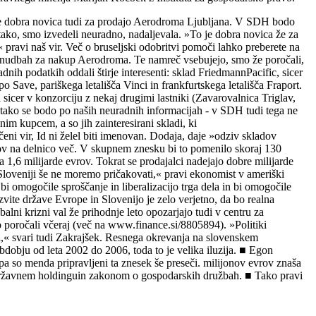
 je dobra novica tudi za prodajo Aerodroma Ljubljana. V SDH bodo
ko, smo izvedeli neuradno, nadaljevala. »To je dobra novica že za
pravi naš vir. Več o bruseljski odobritvi pomoči lahko preberete na
ponudbah za nakup Aerodroma. Te namreč vsebujejo, smo že poročali,
ih podatkih oddali štirje interesenti: sklad FriedmannPacific, sicer
Save, pariškega letališča Vinci in frankfurtskega letališča Fraport.
sicer v konzorciju z nekaj drugimi lastniki (Zavarovalnica Triglav,
tako se bodo po naših neuradnih informacijah - v SDH tudi tega ne
im kupcem, a so jih zainteresirani skladi, ki
i vir, Id ni želel biti imenovan. Dodaja, daje »odziv skladov
rov na delnico več. V skupnem znesku bi to pomenilo skoraj 130
 1,6 milijarde evrov. Tokrat se prodajalci nadejajo dobre milijarde
 Sloveniji še ne moremo pričakovati,« pravi ekonomist v ameriški
bi omogočile sproščanje in liberalizacijo trga dela in bi omogočile
zvite države Evrope in Slovenijo je zelo verjetno, da bo realna
alni krizni val že prihodnje leto opozarjajo tudi v centru za
 poročali včeraj (več na www.finance.si/8805894). »Politiki
ja,« svari tudi Zakrajšek. Resnega okrevanja na slovenskem
bdobju od leta 2002 do 2006, toda to je velika iluzija. ■ Egon
di pa so menda pripravljeni ta znesek še preseči. milijonov evrov znaša
m državnem holdinguin zakonom o gospodarskih družbah. ■ Tako pravi