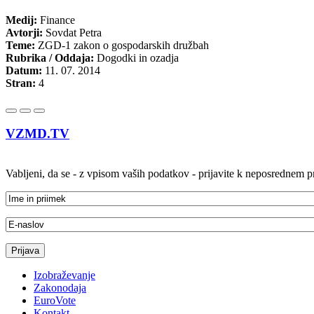
Medij:
Finance
Avtorji:
Sovdat Petra
Teme:
ZGD-1 zakon o gospodarskih družbah
Rubrika / Oddaja:
Dogodki in ozadja
Datum:
11. 07. 2014
Stran:
4
VZMD.TV
Vabljeni, da se - z vpisom vaših podatkov - prijavite k neposrednem
Izobraževanje
Zakonodaja
EuroVote
Kontakt