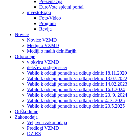
Prezentacija
EuroVote spletni portal
investoExpo
Foto/Video
Program
Revija
Novice
Novice VZMD
Mediji o VZMD
Mediji o malih delničarjih
Odprodaje
v okviru VZMD
deležev podjetij sicer
Vabilo k oddaji ponudb za odkup delnic 18.11.2020
Vabilo k oddaji ponudb za odkup delnic 13.07.2022
Vabilo k oddaji ponudb za odkup delnic 14.02.2023
Vabilo k oddaji ponudb za odkup delnic 16.1.2024
Vabilo k oddaji ponudb za odkup delnic 23. 9. 2024
Vabilo k oddaji ponudb za odkup delnic 4. 3. 2025
Vabilo k oddaji ponudb za odkup delnic 20.5.2025
Odškodnine
Zakonodaja
Veljavna zakonodaja
Predlogi VZMD
DZ RS