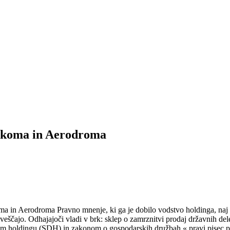
lekoma in Aerodroma
 in Aerodroma Pravno mnenje, ki ga je dobilo vodstvo holdinga, naj b
eščajo. Odhajajoči vladi v brk: sklep o zamrznitvi prodaj državnih del
m holdingu (SDH) in zakonom o gospodarskih družbah,« pravi pisec pr