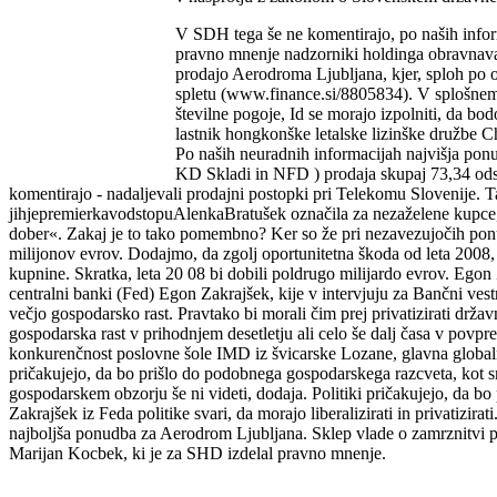
V SDH tega še ne komentirajo, po naših info
pravno mnenje nadzorniki holdinga obravnava
prodajo Aerodroma Ljubljana, kjer, sploh po o
spletu (www.finance.si/8805834). V splošnem
številne pogoje, Id se morajo izpolniti, da b
lastnik hongkonške letalske lizinške družbe Ch
Po naših neuradnih informacijah najvišja ponu
KD Skladi in NFD ) prodaja skupaj 73,34 odst
komentirajo - nadaljevali prodajni postopki pri Telekomu Slovenije. Ta
jihjepremierkavodstopuAlenkaBratušek označila za nezaželene kupce, o
dober«. Zakaj je to tako pomembno? Ker so že pri nezavezujočih ponu
milijonov evrov. Dodajmo, da zgolj oportunitetna škoda od leta 2008, 
kupnine. Skratka, leta 20 08 bi dobili poldrugo milijardo evrov. Egon
centralni banki (Fed) Egon Zakrajšek, kije v intervjuju za Bančni vest
večjo gospodarsko rast. Pravtako bi morali čim prej privatizirati drža
gospodarska rast v prihodnjem desetletju ali celo še dalj časa v povpre
konkurenčnost poslovne šole IMD iz švicarske Lozane, glavna globaln
pričakujejo, da bo prišlo do podobnega gospodarskega razcveta, kot s
gospodarskem obzorju še ni videti, dodaja. Politiki pričakujejo, da b
Zakrajšek iz Feda politike svari, da morajo liberalizirati in privatizir
najboljša ponudba za Aerodrom Ljubljana. Sklep vlade o zamrznitvi 
Marijan Kocbek, ki je za SHD izdelal pravno mnenje.