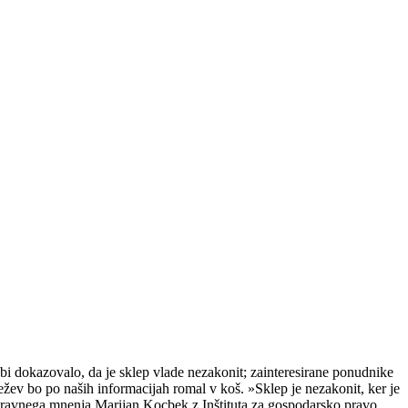
i dokazovalo, da je sklep vlade nezakonit; zainteresirane ponudnike
ežev bo po naših informacijah romal v koš. »Sklep je nezakonit, ker je
avnega mnenja Marijan Kocbek z Inštituta za gospodarsko pravo.