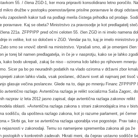
avkom 55. / člena ZGD-1, ker mora pripraviti konsolidirano letno poročilo. Na
 mikro družbe v postopku poenostavljene prisilne poravnave le drugi odstave
vilu zaposlenih kakor tudi na podlagi merila čistega prihodka od prodaje. Sod
e poravnave. Kaj se obeta? Ministrstvo za pravosodje je kot predlagatelj ste
u člena 221a. ZFPPIPP pred očmi celoten 55. člen ZGD in ni imelo namena dol
nje in velike, kot so določeni v ZGD. Vendar pa to, kaj je imelo ministrstvo 
Zato smo se vnovič obrnili na ministrstvo. Vprašali smo, ali je omenjeni člen
 je torej bil namen predlagatelja, in če je v nasprotju, kako se je lahko zgodi
a, kako bodo ukrepali, zakaj še niso - oziroma kdo lahko po njihovem mnenju 
mo. Sicer pa bo po neuradnih podatkih na vlado oziroma v državni zbor kmalu
rejeti zakon lahko vlada, vsak poslanec, državni svet ali najmanj pet tisoč 
 zanjo glasuje večina poslancev. Glede na to, daje po mnenju Financ ZFPPIPP k
 avtentično razlago. Avtentična razlaga je relikt socializma Saša Zagorc, d
enih razprav iz leta 2012 jasno zapisal, daje avtentična razlaga zakonov relikt
modela oblasti. »Avtentična razlaga zakona s strani zakonodajalca ima v bis
oma sodišču, da upošteva razlago zakona, kot jo razume parlament, pri čemer
akona.« Skrbi ga, ker se avtentična razlaga uporablja vse pogosteje. Prav tako
avo nejasnosti v zakonodaji. Temu so namenjene sprememba zakona ali pa že
ih postopkih v konkretnih zadevah. Hkrati meni, da čeprav ustavno sodišče še