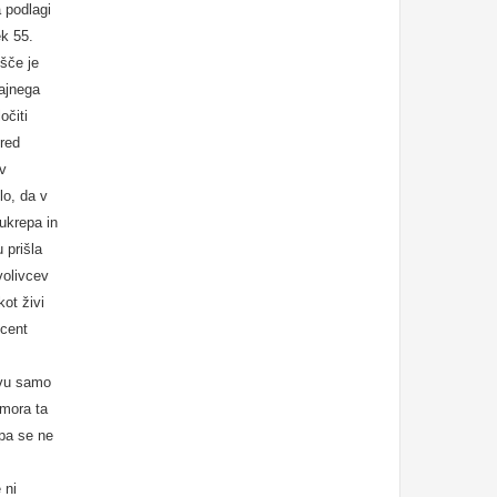
 podlagi
k 55.
išče je
čajnega
očiti
pred
 v
lo, da v
ukrepa in
 prišla
volivcev
ot živi
ocent
tvu samo
 mora ta
 pa se ne
 ni