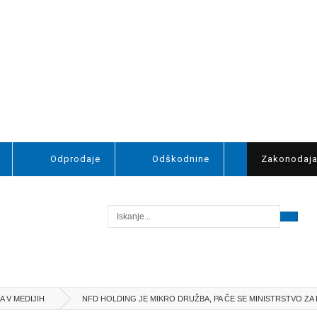
Odprodaje
Odškodnine
Zakonodaj
 V MEDIJIH
NFD HOLDING JE MIKRO DRUŽBA, PA ČE SE MINISTRSTVO ZA