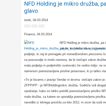
NFD Holding je mikro družba, pa
glavo
torek, 04.03.2014
Finance
, 04.03.2014
NFD Holding je mikro družba, pa č
zakon, ki določa, da so tajkunski
podjetje, ki naj bi pomagalo pri menedžerskem prevzemu Is
za pravosodje ni imelo namena, da bi stečajni zakon družbe
mala podjetja in podjetniški svetovalci še vedno trdijo: ne s
namenom poenostavljene prisilne poravnave, ki jo lahko vla
»To je bizarno,« pravijo Vendar ni dvoma: stečajni zakon je
ZFPPIPP - je NFDHoldingmikrc družba. Sodišče vidi drugače 
vprašanje, kako so lahko potrdili poenostavljeno prisilko NF
mala družba, za katere se uporablja poenostavljena prisilk
navedbo iz letnega poročila za leto 2012, in sicer da sodi