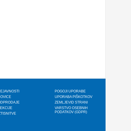
EJAVNOSTI
POGOJI UPORABE
OVICE
UPORABA PIŠKOTKOV
ODPRODAJE
ZEMLJEVID STRANI
EKCIJE
VARSTVO OSEBNIH
PODATKOV (GDPR)
ZTISNITVE