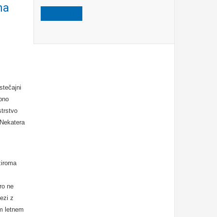
na
VZMD.TV
stečajni
ebno
trstvo
 Nekatera
ziroma
ro ne
ezi z
em letnem