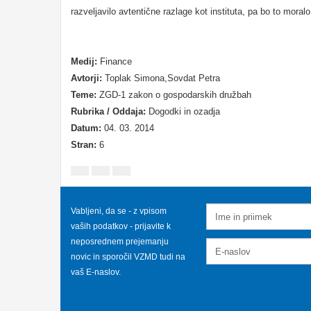
razveljavilo avtentične razlage kot instituta, pa bo to moralo st
Medij:
Finance
Avtorji:
Toplak Simona,Sovdat Petra
Teme:
ZGD-1 zakon o gospodarskih družbah
Rubrika / Oddaja:
Dogodki in ozadja
Datum:
04. 03. 2014
Stran:
6
Vabljeni, da se - z vpisom
vaših podatkov - prijavite k
neposrednem prejemanju
novic in sporočil VZMD tudi na
vaš E-naslov.