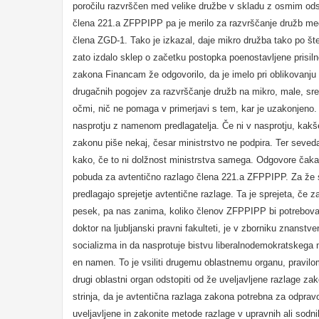
poročilu razvrščen med velike družbe v skladu z osmim odst
člena 221.a ZFPPIPP pa je merilo za razvrščanje družb med
člena ZGD-1. Tako je izkazal, daje mikro družba tako po šte
zato izdalo sklep o začetku postopka poenostavljene prisiln
zakona Financam že odgovorilo, da je imelo pri oblikovanj
drugačnih pogojev za razvrščanje družb na mikro, male, sred
očmi, nič ne pomaga v primerjavi s tem, kar je uzakonjeno. 
nasprotju z namenom predlagatelja. Če ni v nasprotju, kakšen
zakonu piše nekaj, česar ministrstvo ne podpira. Ter seved
kako, če to ni dolžnost ministrstva samega. Odgovore čaka
pobuda za avtentično razlago člena 221.a ZFPPIPP. Za že sp
predlagajo sprejetje avtentične razlage. Ta je sprejeta, če
pesek, pa nas zanima, koliko členov ZFPPIPP bi potrebovalo
doktor na ljubljanski pravni fakulteti, je v zborniku znanstv
socializma in da nasprotuje bistvu liberalnodemokratskega 
en namen. To je vsiliti drugemu oblastnemu organu, pravil
drugi oblastni organ odstopiti od že uveljavljene razlage z
strinja, da je avtentična razlaga zakona potrebna za odpr
uveljavljene in zakonite metode razlage v upravnih ali sodn