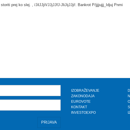
oriti prej ko slej. , /JilJJjiVJJjJJfJ-JliJijJJji!. Bankrot P/jjjjujjj_Idjuj Pnmi
IZOBRAŽEVANJE
D
ZAKONODAJA
N
EUROVOTE
KONTAKT
S
INVESTOEXPO
I