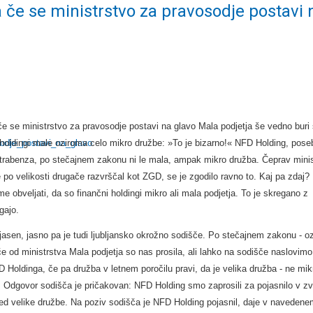
 če se ministrstvo za pravosodje postavi 
e se ministrstvo za pravosodje postavi na glavo Mala podjetja še vedno buri 
 holdingi male oziroma celo mikro družbe: »To je bizarno!« NFD Holding, pos
trabenza, po stečajnem zakonu ni le mala, ampak mikro družba. Čeprav minis
 po velikosti drugače razvrščal kot ZGD, se je zgodilo ravno to. Kaj pa zdaj?
me obveljati, da so finančni holdingi mikro ali mala podjetja. To je skregano z
gajo.
 jasen, jasno pa je tudi ljubljansko okrožno sodišče. Po stečajnem zakonu - o
od ministrstva Mala podjetja so nas prosila, ali lahko na sodišče naslovimo
D Holdinga, če pa družba v letnem poročilu pravi, da je velika družba - ne mik
a. Odgovor sodišča je pričakovan: NFD Holding smo zaprosili za pojasnilo v zv
 med velike družbe. Na poziv sodišča je NFD Holding pojasnil, daje v naveden