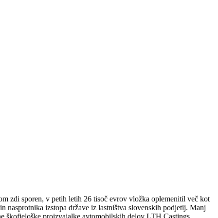
 zdi sporen, v petih letih 26 tisoč evrov vložka oplemenitil več kot
nasprotnika izstopa države iz lastništva slovenskih podjetij. Manj
šne škofjeloške proizvajalke avtomobilskih delov LTH Castings.