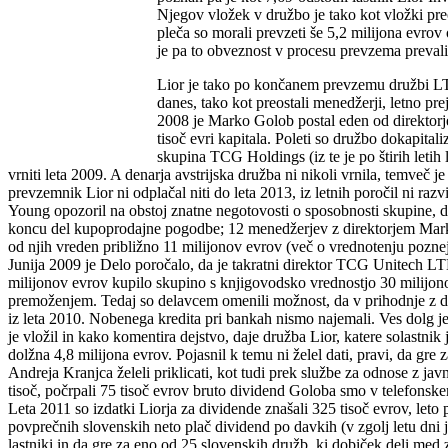
Njegov vložek v družbo je tako kot vložki pre
pleča so morali prevzeti še 5,2 milijona evrov
je pa to obveznost v procesu prevzema prevali
Lior je tako po končanem prevzemu družbi LTH dolgoval 5,2 milijona evrov. LTH je torej financiral Liorjev prevzem LTH. Je to zakonito? Pravniki imajo pomisleke. Marko Golob danes, tako kot preostali menedžerji, letno prejema po 20 tisoč evrov dividend in več, vrednost podjetja pa po zaslugi dobrega poslovanja raste in raste. Kako seje vse začelo? Septembra 2008 je Marko Golob postal eden od direktorjev škofjeloške družbe TCG Unitech LTH (današnji LTH Castings). Marca 2009 je 12 vodilnih te družbe ustanovilo podjetje Lior Invest z 12 tisoč evri kapitala. Poleti so družbo dokapitalizirali vsak s 25 tisoč evri - in tako z vložkom 312 tisoč evrov kupili sicer močno zadolženo skupino TCG Unitech LTH. Prodajalec, avstrijska skupina TCG Holdings (iz te je po štirih letih lastništva izstopil britanski finančni sklad Vision Capital), sije leta 2008 od škofjeloške družbe izposodil 5,2 milijona evrov. Posojilo bi moral vrniti leta 2009. A denarja avstrijska družba ni nikoli vrnila, temveč je svojo obveznost prevalila na prevzemnika, Lior Invest. Kako je posojilo, ki je bilo v bilanci kratkoročno, postalo dolgoročno in ga prevzemnik Lior ni odplačal niti do leta 2013, iz letnih poročil ni razvidno, v družbi pa tega ne želijo komentirati. Skupina TCG Unitech LTH -tajebilaleta2008 tako močno zadolžena, da je revizor Ernst & Young opozoril na obstoj znatne negotovosti o sposobnosti skupine, da nadaljuje kot delujoča -je kljub šibkemu finančnemu stanju leta 2008 lastniku posodila 5,2 milijona evrov. Ravno to posojilo pa je bilo na koncu del kupoprodajne pogodbe; 12 menedžerjev z direktorjem Markom Golobom na čelu je poleg prevzema posojila na svoja pleča pristavilo še vsak po 26 tisoč evrov. Danes je po naših ocenah delež vsakega od njih vreden približno 11 milijonov evrov (več o vrednotenju pozneje), dividende menedžerjem po davkih pa so po doslej znanih podatkih znašale 75 tisoč evrov neto po osebi. Golob: Ves dolg je poplačan Junija 2009 je Delo poročalo, da je takratni direktor TCG Unitech LTH Marko Golob delavcem razkril, daje 12 vodilnih v podjetju (kot trinajsti seje februarja 2009 pridružil Primož Volčič) za manj kot 10 milijonov evrov kupilo skupino s knjigovodsko vrednostjo 30 milijonov evrov. Golob naj bi zaposlenim dejal, da so nakup financirali s posojili, pridobljenimi pri tujih bankah, zavarovali pa so jih z lastnim premoženjem. Tedaj so delavcem omenili možnost, da v prihodnje z dokapitalizacijo sami postanejo solastniki podjetja. Marko Golob najem posojila pri tujih bankah danes zanika. »Preberite moje izjave v Del