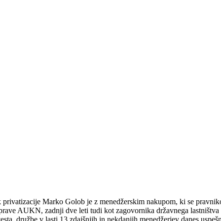
 privatizacije Marko Golob je z menedžerskim nakupom, ki se pravnikom
ve AUKN, zadnji dve leti tudi kot zagovornika državnega lastništva in 
nvesta, družbe v lasti 13 zdajšnjih in nekdanjih menedžerjev danes uspe