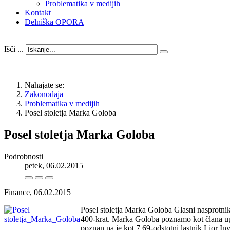
Problematika v medijih
Kontakt
Delniška OPORA
Išči ...
Nahajate se:
Zakonodaja
Problematika v medijih
Posel stoletja Marka Goloba
Posel stoletja Marka Goloba
Podrobnosti
petek, 06.02.2015
Finance
, 06.02.2015
Posel stoletja Marka Goloba Glasni nasprotnik
400-krat. Marka Goloba poznamo kot člana upra
poznan pa je kot 7,69-odstotni lastnik Lior I