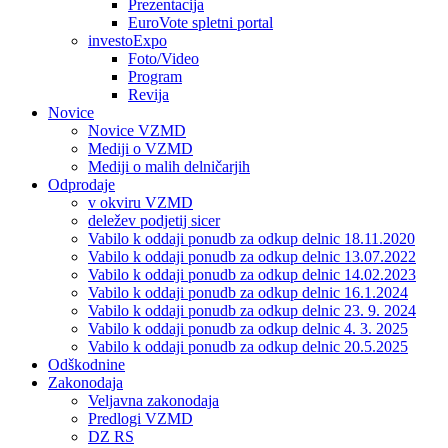
Prezentacija
EuroVote spletni portal
investoExpo
Foto/Video
Program
Revija
Novice
Novice VZMD
Mediji o VZMD
Mediji o malih delničarjih
Odprodaje
v okviru VZMD
deležev podjetij sicer
Vabilo k oddaji ponudb za odkup delnic 18.11.2020
Vabilo k oddaji ponudb za odkup delnic 13.07.2022
Vabilo k oddaji ponudb za odkup delnic 14.02.2023
Vabilo k oddaji ponudb za odkup delnic 16.1.2024
Vabilo k oddaji ponudb za odkup delnic 23. 9. 2024
Vabilo k oddaji ponudb za odkup delnic 4. 3. 2025
Vabilo k oddaji ponudb za odkup delnic 20.5.2025
Odškodnine
Zakonodaja
Veljavna zakonodaja
Predlogi VZMD
DZ RS