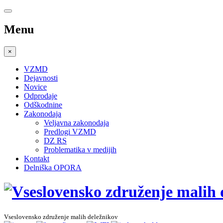
Menu
×
VZMD
Dejavnosti
Novice
Odprodaje
Odškodnine
Zakonodaja
Veljavna zakonodaja
Predlogi VZMD
DZ RS
Problematika v medijih
Kontakt
Delniška OPORA
Vseslovensko združenje malih deležnikov