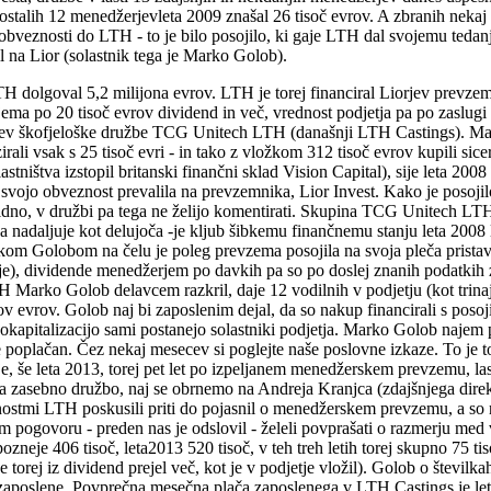
ostalih 12 menedžerjevleta 2009 znašal 26 tisoč evrov. A zbranih neka
 obveznosti do LTH - to je bilo posojilo, ki gaje LTH dal svojemu tedanj
l na Lior (solastnik tega je Marko Golob).
u iz leta 2010. Nobenega kredita pri bankah nismo najemali. Ves dolg je poplačan. Čez nekaj mesecev si poglejte naše poslovne izkaze. To je to,« je včeraj pojasnil Golob. Vprašali smo ga, koliko lastnih sredstev je vložil in kako komentira dejstvo, daje družba Lior, katere solastnik je, še leta 2013, torej pet let po izpeljanem menedžerskem prevzemu, lastni družbi od prvotnih 5,2 milijona dolgoročnega posojila še vedno dolžna 4,8 milijona evrov. Pojasnil k temu ni želel dati, pravi, da gre za zasebno družbo, naj se obrnemo na Andreja Kranjca (zdajšnjega direktorja) ter daje to dobra družba brez dolgov. Včeraj smo po telefonu Andreja Kranjca želeli priklicati, kot tudi prek službe za odnose z javnostmi LTH poskusili priti do pojasnil o menedžerskem prevzemu, a so nam poslali le podatke o uspešnem poslovanju družbe. Vložili 26 tisoč, počrpali 75 tisoč evrov bruto dividend Goloba smo v telefonskem pogovoru - preden nas je odslovil - želeli povprašati o razmerju med vložkom in dividendah, ki jih je v zadnjih letih prejel od družbe Lior. Leta 2011 so izdatki Liorja za dividende znašali 325 tisoč evrov, leto pozneje 406 tisoč, leta2013 520 tisoč, v teh treh letih torej skupno 75 tisoč neto. Marko Golob je tako leta 2013 dobil za približno 30 povprečnih slovenskih neto plač dividend po davkih (v zgolj letu dni je torej iz dividend prejel več, kot je v podjetje vložil). Golob o številkah ni govorilne pa povedal, da zaposleni v družbi dobijo več kot lastniki in da gre za eno od 25 slovenskih družb, ki dobiček deli med zaposlene. Povprečna mesečna plača zaposlenega v LTH Castings je leta 2013 znašala 1.695 evrov bruto, kar je sicer nad povprečjem v Sloveniji, še vedno pa 13 lastnikov zgolj z dividendami presega letni zaslužek zaposlenih. Podjetje s skokovito rastjo V LTH ne želijo pojasniti postopka lastninjenja; pravijo, da smo o tem postopku v medijih že poročali in da so takrat sklenili, da se glede tega ne oglašajo. So pa komentirali poslovanje družbe. »Ponosni smo na dosežke, ki so plod trdega timskega dela. V času od prevzema do danes smo podvojili prodajo, povečali število zaposlenih, pridobili nove, boljše posle, s katerimi smo povečali dodano vrednost na zaposlenega s 27 tisoč na 51 tisoč evrov. Seveda smo tudi posodobili proizvodnjo in zgradili novo orodjarno, ki pomeni podlago za naš nadaljnji razvoj. Tako načrtujemo do leta 2017, s tem kolikor pogodb imamo že sklenjenih, povečati celotni obseg prodaje na 250 milijonov evrov. Hkrati smo podjetje razdolzili in dosegli prvovrstno boniteto. Ja, in še to. Lani smo prejeli nagrado dobavitelja leta od našega največjega kupca, Daimler AG,« pojasnjujejo v škofjeloškem podjetju. V petih letih 44.000-odstotni donos Podjetje, kije bilo konec leta 2008 po mnenju revizorja na robu preživetja, seje pozneje z reprogramom dolgov - kmalu po prevzemu je k izboljšanju virov financiranja močno pripomoglo tudi 23,4 milijona evrov veliko posojilo SID banke. Pri sanaciji nekaterih dolgov so novopečeni lastniki zastavili tudi svoj delež v LTH. Glede uspešnosti poslovanja LTH se zdajšnjemu vodstvu tako kot nekdanjemu direktorju Marku Golobu težko kaj očita. Navsezadnje je bil LTH, za katerega so leta 2009 odšteli 300 tisoč evrov (5,2 milijona je k temu nakupu, kot smo že ugotovili, v obliki posojila primaknila kar družba sama), konec leta 2013 po naši konservativni oceni vreden 150 milijonov evrov. Pri tem smo upoštevali kazalnika EV/ EBITDA (ta služi kot kazalnik za vrednotenje družb v procesih prevzemanja), ki znaša 7, kolikor je povprečje v panogi izdelovalcev avtomobilskih delov. Čez palec ocenjujemo, da premoženje vsakega od menedžerjev, ki so lastniki vsak po 7,69-odstotnega deleža družbe Lion Invest, znaša od osem do devet milijonov evrov. V petih letih so torej 26 tisoč evrov oplemenitili za približno 440-krat. Za upravljanje celostne podobe 827 tisoč evrov gre zaizčrpavanje? Po zakonu morajo povezane družbe tudi za posojila med seboj pl