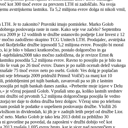
j več kot 300 tisoč evrov za prevzem LTH ni zadoščalo. Na svoja
emu avstrijskemu lastniku. Ta 5,2 milijona evrov dolga ni nikoli vrnil,
ačevati zakonsko določene minimalne obresti. Kot so večkrat zapisali vletnih poročilih, se tega vLiorju držijo. Leta 2009 so tako za 5,2-milijonsko posojilo plačali 80 tisoč evrov obresti. A na drugi strani družbi zaračunali 103 tisoč evrov za urejanje grafične podobe družbe . V ta namen so najeli oblikovalca Toma Mezgo, stroški najema pa naj bi pomenili večino vseh stroškov teh storitev, znašali so 20 tisoč evrov. Ostalo jim je torej nekaj več kot 80 tisoč evrov, torej ravno za poplačilo obresti. V prihodnjih letih je potem družba Lior brez enega samega zaposlenega LTH zaračunavala stroške »upravljanja celostne podobe«. Leta 2013 je takšno upravljanje LTH stalo 827 tisoč evrov. Kot pojasnjuje poznavalec davkov, ki ne želi biti imenovan, morajo biti vse transakcije med povezanima družbama opravljene po tržnih cenah. Kaj vtem primeru zajemajo ti stroški in ali gre morda za izčrpavanje družbe, vpleteni, kot rečeno, ne pojasnjujejo. Na Fursu razlagajo, da v primeru neobičajno velikih zneskov storitev glede na druge okoliščine oziroma neobstoj dejanskega poslovanja upravljavca lahko gre za navidezen posel, ki ima namen prikrivanja resničnega posla. To bi lahko bilo prikrito izplačilo dobička oziroma dividende. »Finančna uprava v takih primerih sproži postopke nadzora z namenom ugotovitve resnične vsebine posla in pravilne davčne obravnave,« pojasnjujejo. Kaj o takšnih prevzemih menijo pravniki? Če je prevzeta družba pred prevzemom dala posojilo tedanjemu lastniku, ta pa je obveznost prenesel na prevzemnika, bi to utegnilo biti sporno, meni dekan pravne fakultete Mihajuhart. Takšne posle je namreč treba ocenjevati glede na njihov gospodarski namen, ne pa izključno po formalnih znakih; torej tudi če prevzeta družba ni neposredno financirala svojega prevzemnika, temveč le posredno. Pri tem se Juhart sklicuje na prvi odstavek 248. člena ZGD-1, ki se glasi: »Pravni posel, s katerim družba zagotovi predujem ali posojilo za pridobitev delnic, ali drug posel s primerljivim učinkom, je ničen.« »V takšnem primeru bi lahko šlo za kršitev 248. člena ZGD-1, torej za tako imenovani fiktivni posel oziroma prepovedano financiranje nakupa lastnih delnic. Se pa tegabrez pogleda v dokumentacijo ne da trditi,« pojasnjuje Juhart. Aljoša Dežman, odvetnik in docent na pravnih fakultetah v Novi Gorici in Mariboru, po našem opisu prevzema pravi, da gre najverjetneje za obid zakona po namenu, ne pa nujno tudi po črki. Pravmogočeje tudi, da gre tukaj za protipravno ravnanje. Zagotovitev posojila ali predujma pri družbi za nakup delnic te družbe bi bila po Zakonu o gospodarskih družbah fiktiven posel in kot takšen ničen, kolikor bi takšno ravnanje lahko pravnokvalifikacijsko uvrstili pod takšen pravni posel ali primerljiv s tem. Posojilo samo po sebi ni neveljavno oziroma protipravno. Bistveno po njegovem mnenju je, kdaj je nastala namera opraviti prevzem korporacijskih deležev ciljne družbe. Če je slednja obstajala že v času zagotovitve posojila s strani družbe njeni večinski družbenici, potemtakem gre brez slehernega dvoma za fiktiven posel po pravilih ZGD-1. Prav tako bi to veljalo v vsakem primeru, če bi se ugotovilo, da so bili pri prevzemu izkoriščani tekoči prihodki prevzemne družbe. Tudi takrat bi morali šteti, da je takšen pravni posel ničen. Res pa je, daje ničnost zavezovalnega posla civilna sankcija zoper pravni posel in lahko rezultira v obogatvenih in odškodnisnkih zahtevkih, medtem ko je bil sam nakup deležev dejansko že izpeljan. Sociološko-ekonom