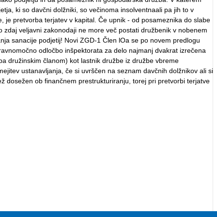
a, ki so davčni dolžniki, so večinoma insolventnaali pa jih to v
e, je pretvorba terjatev v kapital. Če upnik - od posameznika do slabe
 po zdaj veljavni zakonodaji ne more več postati družbenik v nobenem
čanja sanacije podjetij! Novi ZGD-1 Člen lOa se po novem predlogu
h s pravnomočno odločbo inšpektorata za delo najmanj dvakrat izrečena
ali pa družinskim članom) kot lastnik družbe iz družbe vbreme
mejitev ustanavljanja, če si uvrščen na seznam davčnih dolžnikov ali si
ž dosežen ob finančnem prestrukturiranju, torej pri pretvorbi terjatve