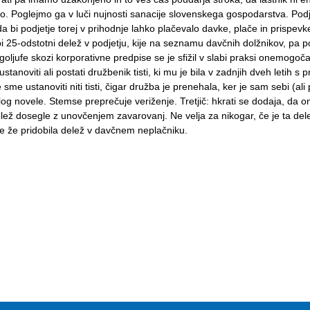
 Poglejmo ga v luči nujnosti sanacije slovenskega gospodarstva. Podjetj
a bi podjetje torej v prihodnje lahko plačevalo davke, plače in prispevk
bi 25-odstotni delež v podjetju, kije na seznamu davčnih dolžnikov, pa
oljufe skozi korporativne predpise se je sfižil v slabi praksi onemogo
stanoviti ali postati družbenik tisti, ki mu je bila v zadnjih dveh leti
e sme ustanoviti niti tisti, čigar družba je prenehala, ker je sam sebi (
dlog novele. Stemse preprečuje veriženje. Tretjič: hkrati se dodaja, da o
delež dosegle z unovčenjem zavarovanj. Ne velja za nikogar, če je ta dele
je že pridobila delež v davčnem neplačniku.