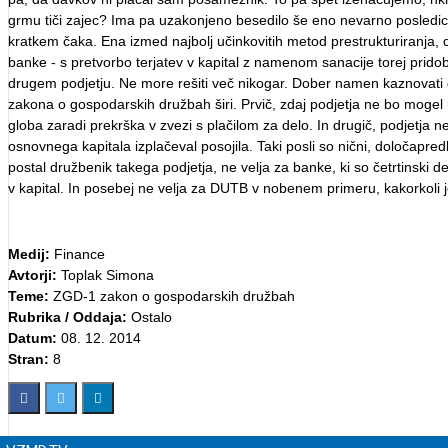
grmu tiči zajec? Ima pa uzakonjeno besedilo še eno nevarno posledico.
kratkem čaka. Ena izmed najbolj učinkovitih metod prestrukturiranja, d
banke - s pretvorbo terjatev v kapital z namenom sanacije torej prido
drugem podjetju. Ne more rešiti več nikogar. Dober namen kaznovati g
zakona o gospodarskih družbah širi. Prvič, zdaj podjetja ne bo mogel u
globa zaradi prekrška v zvezi s plačilom za delo. In drugič, podjetja n
osnovnega kapitala izplačeval posojila. Taki posli so nični, določapre
postal družbenik takega podjetja, ne velja za banke, ki so četrtinski 
v kapital. In posebej ne velja za DUTB v nobenem primeru, kakorkoli 
Medij:
Finance
Avtorji:
Toplak Simona
Teme:
ZGD-1 zakon o gospodarskih družbah
Rubrika / Oddaja:
Ostalo
Datum:
08. 12. 2014
Stran:
8