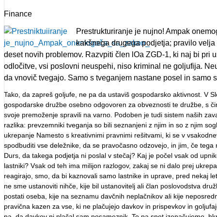
Finance
Prestrukturiranje je nujno! Ampak onemogo
kakšnega drugega podjetja; pravilo velja 
deset novih problemov. Razvpiti člen lOa ZGD-1, ki naj bi pri us
odločitve, vsi poslovni neuspehi, niso kriminal ne goljufija. Neus
da vnovič tvegajo. Samo s tveganjem nastane posel in samo s p
Tako, da zapreš goljufe, ne pa da ustaviš gospodarsko aktivnost. V Sl
gospodarske družbe osebno odgovoren za obveznosti te družbe, s čimer 
svoje premoženje spravili na varno. Podoben je tudi sistem naših za
razlika: prevzemniki tveganja so bili seznanjeni z njim in so z njim s
ukrepanje Namesto s kreativnimi pravnimi rešitvami, ki se v vsakodnevn
spodbuditi vse deležnike, da se pravočasno odzovejo, in jim, če tega 
Durs, da takega podjetja ni poslal v stečaj? Kaj je počel vsak od upni
lastniki? Vsak od teh ima milijon razlogov, zakaj se ni dalo prej uk
reagirajo, smo, da bi kaznovali samo lastnike in uprave, pred nekaj let
ne sme ustanoviti nihče, kije bil ustanovitelj ali član poslovodstva druž
postati oseba, kije na seznamu davčnih neplačnikov ali kije neposredn
pravična kazen za vse, ki ne plačujejo davkov in prispevkov in goljuf
pa, da davkov ni plačal sam posameznik. To pa spet izenačujemo, hkr