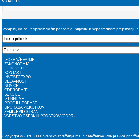
VZMD.TV
Vabljeni, da se - z vpisom vaših podatkov - prijavite k neposrednem prejemanju n
IZOBRAŽEVANJE
ZAKONODAJA
EUROVOTE
KONTAKT
INVESTOEXPO
DEJAVNOSTI
NOVICE
ODPRODAJE
SEKCIJE
IZTISNITVE
POGOJI UPORABE
UPORABA PIŠKOTKOV
ZEMLJEVID STRANI
VARSTVO OSEBNIH PODATKOV (GDPR)
Copyright © 2026 Vseslovensko združenje malih deležnikov. Vse pravice pridrža