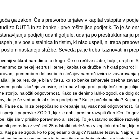
ča ga zakon! Če s pretvorbo terjatev v kapital vstopite v podjet
tudi za DUTB in za banke - prve rešiteljice podjetik. To je še 
tanavljanju podjetij udaril goljufe, udarja po prestrukturiranju 
peh je v poslu stalnica in tistim, ki niso uspeli, ni treba prepove
oslom nastanejo službe. Seveda pa je treba kaznovati in prepre
oveniji večkrat naredimo to drugo. Če so rešitve slabe, bolje, da jih n
smo za nekaj let zrušili temelj kapitalske družbe in hkrati povzročili 
varovanj: pomemben del osebnih stečajev namreč izvira iz zavarovanja 
oglašali, je pa res, da je bila v času, ko so banke zahtevale osebna zav
em poslu izkažejo za ovire, je treba v boju proti podjetniškim goljufija
ne storijo, naložiti odgovornost. Kako se denimo lahko zgodi, da dolg d
kov, da je še vedno delal s tem podjetjem? Kaj je počela banka? Kaj so 
repati. Pa se da. In za prepočasno ukrepanje naj vsak nosi odgovornost.
i sprejeli popravke ZGD-1, kjer je dobil prostor razvpiti člen lOa. Ta g
be, kije šla v prisilno poravnavo ali stečaj. To je ustavno sodišče razvelj
o ali posredno z več kot 25 odstotki udeležena v kapitalu družbe, kije 
ajo. Kaj pa se zgodi, ko to pogledamo drugič? Nastane težava. Najprej, 
ati pa imamo uzakonjeno in to ves čas poudarja stroka, da lastnik ni 