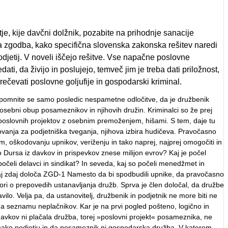
je, kije davčni dolžnik, pozabite na prihodnje sanacije
ena zgodba, kako specifična slovenska zakonska rešitev naredi
podjetij. V noveli iščejo rešitve. Vse napačne poslovne
dati, da živijo in poslujejo, temveč jim je treba dati priložnost,
čevati poslovne goljufije in gospodarski kriminal.
i Spomnite se samo posledic nespametne odločitve, da je družbenik
osebni obup posameznikov in njihovih družin. Kriminalci so že prej
poslovnih projektov z osebnim premoženjem, hišami. S tem, daje tu
arovanja za podjetniška tveganja, njihova izbira hudičeva. Pravočasno
m, oškodovanju upnikov, veriženju in tako naprej, najprej omogočiti in
o Dursa iz davkov in prispevkov znese milijon evrov? Kaj je počel
počeli delavci in sindikat? In seveda, kaj so počeli menedžmet in
 Kaj zdaj določa ZGD-1 Namesto da bi spodbudili upnike, da pravočasno
ovori o prepovedih ustanavljanja družb. Sprva je člen določal, da družbe
avilo. Velja pa, da ustanovitelj, družbenik in podjetnik ne more biti ne
na seznamu neplačnikov. Kar je na prvi pogled pošteno, logično in
davkov ni plačala družba, torej »poslovni projekt« posameznika, ne
enako podjetju in da posameznik ni gospodarska družba. V katerem