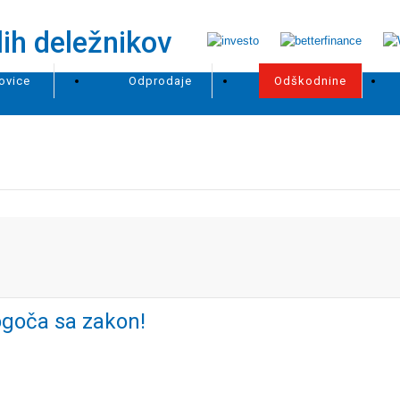
ovice
Odprodaje
Odškodnine
ogoča sa zakon!