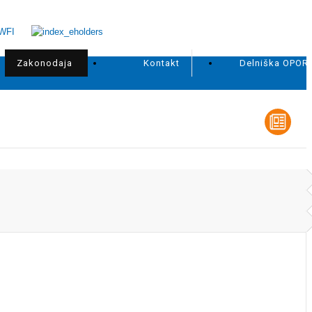
Zakonodaja
Kontakt
Delniška OPOR