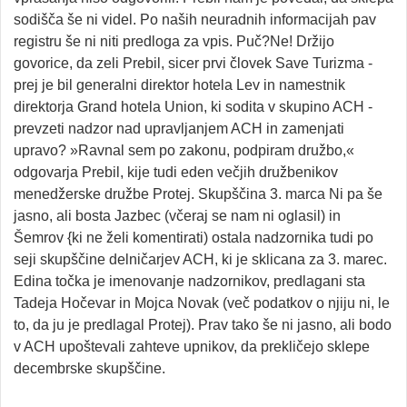
sodišča še ni videl. Po naših neuradnih informacijah pav
registru še ni niti predloga za vpis. Puč?Ne! Držijo
govorice, da zeli Prebil, sicer prvi človek Save Turizma -
prej je bil generalni direktor hotela Lev in namestnik
direktorja Grand hotela Union, ki sodita v skupino ACH -
prevzeti nadzor nad upravljanjem ACH in zamenjati
upravo? »Ravnal sem po zakonu, podpiram družbo,«
odgovarja Prebil, kije tudi eden večjih družbenikov
menedžerske družbe Protej. Skupščina 3. marca Ni pa še
jasno, ali bosta Jazbec (včeraj se nam ni oglasil) in
Šemrov {ki ne želi komentirati) ostala nadzornika tudi po
seji skupščine delničarjev ACH, ki je sklicana za 3. marec.
Edina točka je imenovanje nadzornikov, predlagani sta
Tadeja Hočevar in Mojca Novak (več podatkov o njiju ni, le
to, da ju je predlagal Protej). Prav tako še ni jasno, ali bodo
v ACH upoštevali zahteve upnikov, da prekličejo sklepe
decembrske skupščine.