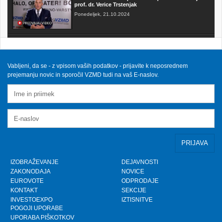
prof. dr. Verice Trstenjak
Ponedeljek, 21.10.2024
FAKTOR na TV3 - Predsednik VZMD o postopkih
skupinskih tožb zoper telekomunikacijske
operaterje
Sobota, 12.10.2024
Vabljeni, da se - z vpisom vaših podatkov - prijavite k neposrednem
prejemanju novic in sporočil VZMD tudi na vaš E-naslov.
VZMD na Odboru za finance DZ RS s predlogi
nujnih popravkov Zakona o razlaščenih bančnih
vlagateljih
Petek, 10.5.2024
prispevek TVSLO3 - Novinarska konferenca VZMD
in ZPS o kolektivnih tožbah proti operaterjem
Ponedeljek, 8.4.2024
IZOBRAŽEVANJE
DEJAVNOSTI
ZAKONODAJA
NOVICE
www.kolektivno-varstvo.si -- Izjava mag. Kristjan
EUROVOTE
ODPRODAJE
Verbič, predsednik VZMD: Halo, operater! Bodi fer.
KONTAKT
SEKCIJE
Nedelja, 7.4.2024
INVESTOEXPO
IZTISNITVE
POGOJI UPORABE
UPORABA PIŠKOTKOV
»HALO, OPERATER! BODI FER.« - VZMD in ZPS