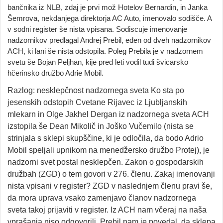
bančnika iz NLB, zdaj je prvi mož Hotelov Bernardin, in Janka
Šemrova, nekdanjega direktorja AC Auto, imenovalo sodišče. A
v sodni register še nista vpisana. Sodiscuje imenovanje
nadzornikov predlagal Andrej Prebil, eden od dveh nadzornikov
ACH, ki lani še nista odstopila. Poleg Prebila je v nadzornem
svetu še Bojan Peljhan, kije pred leti vodil tudi švicarsko
hčerinsko družbo Adrie Mobil.
Razlog: nesklepčnost nadzornega sveta Ko sta po
jesenskih odstopih Cvetane Rijavec iz Ljubljanskih
mlekarn in Olge Jakhel Dergan iz nadzornega sveta ACH
izstopila še Dean Mikolič in Joško Vučemilo (nista se
strinjala s sklepi skupščine, ki je odločila, da bodo Adrio
Mobil speljali upnikom na menedžersko družbo Protej), je
nadzorni svet postal nesklepčen. Zakon o gospodarskih
družbah (ZGD) o tem govori v 276. členu. Zakaj imenovanji
nista vpisani v register? ZGD v naslednjem členu pravi še,
da mora uprava vsako zamenjavo članov nadzornega
sveta takoj prijaviti v register. Iz ACH nam včeraj na naša
vprašanja niso odgovorili. Prebil nam je povedal, da sklepa