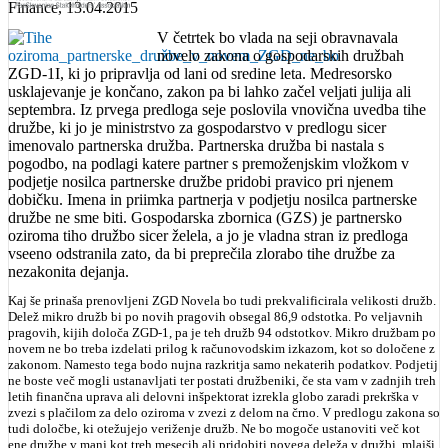
Finance
, 13.04.2015
V četrtek bo vlada na seji obravnavala
novelo zakona o gospodarskih družbah
ZGD-1I, ki jo pripravlja od lani od sredine leta. Medresorsko
usklajevanje je končano, zakon pa bi lahko začel veljati julija ali
septembra. Iz prvega predloga seje poslovila vnovična uvedba tihe
družbe, ki jo je ministrstvo za gospodarstvo v predlogu sicer
imenovalo partnerska družba. Partnerska družba bi nastala s
pogodbo, na podlagi katere partner s premoženjskim vložkom v
podjetje nosilca partnerske družbe pridobi pravico pri njenem
dobičku. Imena in priimka partnerja v podjetju nosilca partnerske
družbe ne sme biti. Gospodarska zbornica (GZS) je partnersko
oziroma tiho družbo sicer želela, a jo je vladna stran iz predloga
vseeno odstranila zato, da bi preprečila zlorabo tihe družbe za
nezakonita dejanja.
Kaj še prinaša prenovljeni ZGD Novela bo tudi prekvalificirala velikosti družb.
Delež mikro družb bi po novih pragovih obsegal 86,9 odstotka. Po veljavnih
pragovih, kijih določa ZGD-1, pa je teh družb 94 odstotkov. Mikro družbam po
novem ne bo treba izdelati prilog k računovodskim izkazom, kot so določene z
zakonom. Namesto tega bodo nujna razkritja samo nekaterih podatkov. Podjetij
ne boste več mogli ustanavljati ter postati družbeniki, če sta vam v zadnjih treh
letih finančna uprava ali delovni inšpektorat izrekla globo zaradi prekrška v
zvezi s plačilom za delo oziroma v zvezi z delom na črno. V predlogu zakona so
tudi določbe, ki otežujejo veriženje družb. Ne bo mogoče ustanoviti več kot
ene družbe v manj kot treh mesecih ali pridobiti novega deleža v družbi, mlajši