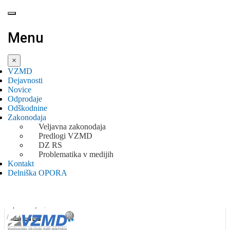
Menu
×
VZMD
Dejavnosti
Novice
Odprodaje
Odškodnine
Zakonodaja
Veljavna zakonodaja
NAHAJATE SE:
Predlogi VZMD
DZ RS
ZAKONODAJA
Problematika v medijih
PROBLEMATIKA V MEDIJIH
Kontakt
Tihe oziroma partnerske družbe v
Delniška OPORA
TIHE OZIROMA PARTNERSKE DRUŽBE V NOVEM ZGD NE BO
novem ZGD ne bo
ponedeljek, 13.04.2015