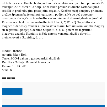
od treh mesecev. Družbo bodo pred sodiščem lahko zastopali tudi prokuristi. Po
mnenju GZS bi sicer bilo bolje, če bi lahko prokuristi družbe zastopali pred
sodišči in pred »drugimi pristojnimi organi«. Končno manj omejitev pri imenu
družbe Sprememba je tudi pri registraciji podjetja. Ne bo več potrebno
dovoljenje vlade, če bo ime družbe enako internetni domeni, denimo janež. si.
Po novem so lahko v imenu družbe tudi črke X, Y, W in Q. To je bilo sicer
mogoče tudi doslej, vendar s tipično slovenskimi birokratskimi ovinki. Najprej
ste registrirali podjetje, denimo Stupiditi, d. o. o., potem ste registrirali
blagovno znamko Stupidity in šele nato so vam tudi družbo dovolili
preimenovati v Stupidity, d. o. o.
Medij: Finance
Avtorji: Pikon Rok
Teme: ZGD-1 zakon o gospodarskih družbah
Rubrika / Oddaja: Dogodki in ozadja
Datum: 13. 04. 2015
Stran: 6
VZMD.TV