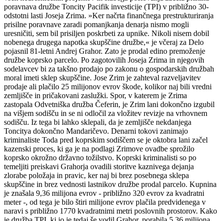
poravnava družbe Toncity Pacifik investicije (TPI) v približno 30-
odstotni lasti Joseja Zrima. »Ker načrta finančnega prestrukturiranja
prisilne poravnave zaradi pomanjkanja denarja nismo mogli
uresničiti, sem bil prisiljen poskrbeti za upnike. Nikoli nisem dobil
nobenega drugega napotka skupščine družbe,« je včeraj za Delo
pojasnil 81-letni Andrej Grahor. Zato je prodal edino premoženje
družbe koprsko parcelo. Po zagotovilih Joseja Zrima in njegovih
sodelavcev bi za takšno prodajo po zakonu o gospodarskih družbah
moral imeti sklep skupščine. Jose Zrim je zahteval razveljavitev
prodaje ali plačilo 25 milijonov evrov škode, kolikor naj bili vredni
zemljišče in pričakovani zaslužki. Spor, v katerem je Zrima
zastopala Odvetniška družba Čeferin, je Zrim lani dokončno izgubil
na višjem sodišču in se ni odločil za vložitev revizje na vrhovnem
sodišču. Iz tega bi lahko sklepali, da je zemljišče nekdanjega
Toncitya dokončno Mandaričevo. Denarni tokovi zanimajo
kriminaliste Toda pred koprskim sodiščem se je oktobra lani začel
kazenski proces, ki ga je na podlagi Zrimove ovadbe sprožilo
koprsko okrožno državno tožilstvo. Koprski kriminalisti so po
temeljiti preiskavi Grahorja ovadili storitve kaznivega dejanja
zlorabe položaja in pravic, ker naj bi brez posebnega sklepa
skupščine in brez vednosti lastnikov družbe prodal parcelo. Kupnina
je znašala 9,36 milijona evrov - približno 320 evrov za kvadratni
meter -, od tega je bilo štiri milijone evrov plačila predvidenega v
naravi s približno 1770 kvadratnimi metri poslovnih prostorov. Kako
je družba TPI, ki jo je tedaj še vodil Grahor, porabila 5,36 milijona,