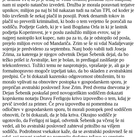
nam ni uspelo natančno izvedeti. Družba je morala poravnati terjatve
upnikov, milijon pa naj bi bil nakazan tudi na račun TPI, od koder je
bilo izvršenih še nekaj plačil in posojil. Potek denarnih tokov in
plačil so preverili kriminalisti, ki bodo o tem verjetno še poročali na
sodišču. Podjetje Galeb, ki je v lasti Bogdana Orla in ki je lastnik
podjetja Koperinvest, je v poslu zaslužilo milijon evrov, saj je
najprej nastopilo kot kupec, nato pa za to, da je odstopilo od posla,
prejelo milijon evrov od Mandariča. Zrim se še ni vdal Nadaljevanje
sojenja je predvideno za septembra. Nanj bodo vabili tudi Joseja
Zrima, za katerega je njegov odvetnik Dejan Šebenik dejal, da bo
težko prišel iz Avstralije, ker je bolan, in predlagal zaslišanje po
telekonferenci. Tožilci temu ne nasprotujejo, vprašanje je, ali ga je
formalnopravno mogoče izpeljati tako, da bo skladen z avstralskimi
predpisi. Če bi dokazali kazensko odgovornost obtoženim, bi to
moralo vplivati na obnovitev postopka v gospodarskem sporu, je
prepričan avstralski poslovnež Jose Zrim. Pred dvema dnevoma je
Dejan Šebenik poskušal pred novogoriškim sodiščem dokazati
koprskemu notarju Dravu Ferligoju krivo izpovedbo o tem, kdaj je
prvič izvedel za primer. Če prva izpovedba ni pomembna za
odločitev v gospodarskem sporu, bi morali postopek pred sodiščem
obnoviti, če bi dokazali, da je bila kriva. Okrajno sodišče je
ugotovilo, da Ferligoj ni lagal, odvetnik Šebenik pa včeraj še ni
vedel, ali bo avstralski poslovnež zahteval pritožbo na višjem
sodišču. Podrobnost vsekakor kaže, da se avstralski poslovnež še ni
vdal, vsi pravni zapleti pa pomenijo dodatno težavo za sprejetje