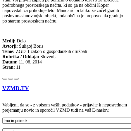
podrobnega prostorskega načrta, ki so ga na občini Koper
napovedali za prihodnje leto. Mandarič bi lahko že začel graditi
poslovno-stanovanjski objekt, toda občina je prepovedala gradnjo
po starem prostorskem načrtu.
Medij:
Delo
Avtorji:
Šuligoj Boris
Teme:
ZGD-1 zakon o gospodarskih družbah
Rubrika / Oddaja:
Slovenija
Datum:
11. 06. 2014
Stran:
11
VZMD.TV
Vabljeni, da se - z vpisom vaših podatkov - prijavite k neposrednem
prejemanju novic in sporočil VZMD tudi na vaš E-naslov.