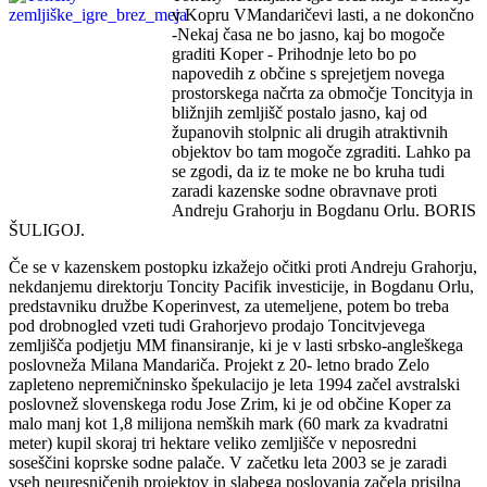
v Kopru VMandaričevi lasti, a ne dokončno
-Nekaj časa ne bo jasno, kaj bo mogoče
graditi Koper - Prihodnje leto bo po
napovedih z občine s sprejetjem novega
prostorskega načrta za območje Toncityja in
bližnjih zemljišč postalo jasno, kaj od
županovih stolpnic ali drugih atraktivnih
objektov bo tam mogoče zgraditi. Lahko pa
se zgodi, da iz te moke ne bo kruha tudi
zaradi kazenske sodne obravnave proti
Andreju Grahorju in Bogdanu Orlu. BORIS
ŠULIGOJ.
Če se v kazenskem postopku izkažejo očitki proti Andreju Grahorju,
nekdanjemu direktorju Toncity Pacifik investicije, in Bogdanu Orlu,
predstavniku družbe Koperinvest, za utemeljene, potem bo treba
pod drobnogled vzeti tudi Grahorjevo prodajo Toncitvjevega
zemljišča podjetju MM finansiranje, ki je v lasti srbsko-angleškega
poslovneža Milana Mandariča. Projekt z 20- letno brado Zelo
zapleteno nepremičninsko špekulacijo je leta 1994 začel avstralski
poslovnež slovenskega rodu Jose Zrim, ki je od občine Koper za
malo manj kot 1,8 milijona nemških mark (60 mark za kvadratni
meter) kupil skoraj tri hektare veliko zemljišče v neposredni
soseščini koprske sodne palače. V začetku leta 2003 se je zaradi
vseh neuresničenih projektov in slabega poslovanja začela prisilna