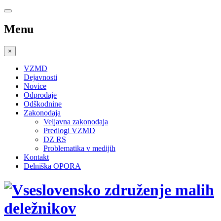
Menu
×
VZMD
Dejavnosti
Novice
Odprodaje
Odškodnine
Zakonodaja
Veljavna zakonodaja
Predlogi VZMD
DZ RS
Problematika v medijih
Kontakt
Delniška OPORA