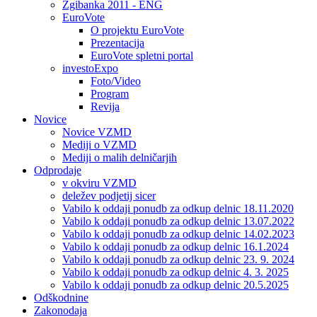
Zgibanka 2011 - ENG
EuroVote
O projektu EuroVote
Prezentacija
EuroVote spletni portal
investoExpo
Foto/Video
Program
Revija
Novice
Novice VZMD
Mediji o VZMD
Mediji o malih delničarjih
Odprodaje
v okviru VZMD
deležev podjetij sicer
Vabilo k oddaji ponudb za odkup delnic 18.11.2020
Vabilo k oddaji ponudb za odkup delnic 13.07.2022
Vabilo k oddaji ponudb za odkup delnic 14.02.2023
Vabilo k oddaji ponudb za odkup delnic 16.1.2024
Vabilo k oddaji ponudb za odkup delnic 23. 9. 2024
Vabilo k oddaji ponudb za odkup delnic 4. 3. 2025
Vabilo k oddaji ponudb za odkup delnic 20.5.2025
Odškodnine
Zakonodaja