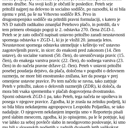
mesto družbe. Na svoji koži je občutil le posledice. Peteh seje
pritožil najprej na delovno in socialno sodišče, po razsodbi, ki ni bila
njemu v prid, pa še na Vrhovno sodišče RS. Prvo in
drugostopenjsko sodišče sta pritrdili pravni formulaciji, s katero je
NS D naložb radikalno zmanjšal Petehovo plačo, in potrdili, da v
tem primeru obstajajo pogoji iz 2. odstavka 270. člena ZGD-1.
Peteh se je zato odločil napisati ustavno pritožbo zaradi neustavnosti
spornega odstavka v ZGD-1, ki jo je vložil 20. januarja letos.
Neustavnost spornega odstavka utemeljuje s kršitvijo več ustavno
zagotovljenih pravic, in sicer: do enakosti pred zakonom (14. člen
ustave), do socialne varnosti (50. člen), do uresničevanja pravic (15.
člen), do enakega varstva pravic (22. člen), do sodnega varstva (23.
člen) in do načela pravne države (2. člen). Peteh v ustavni pritožbi
posebej poudarja dejstvo, da plača, določena v pogodbi o delovnem
razmerju, ne more biti enostransko znižana, ker da posega v prej
omenjene ustavne pravice. Po tem načelu se ravna, tako zatrjuje
Peteh v pritožbi, zakon o delovnih razmerjih (ZDR), ki določa, da
mora biti vsaka sprememba v plačah dogovorjena dvostransko.
Sporni odstavek ZGD-1 pa, tako Peteh, tega načela ne upošteva in
posega v njegove pravice. Zgodba, ki je zrasla na zelniku podjetij, ki
so bila blizu nekdanjemu agropopovcu Leopoldu Poljanšku, se tako
nadaljuje. O njegovem nekdanjem imperiju smo v Reporterju pisali
pred slabim mesecem, zgodba, ki jo opisujemo, pa le še potrjuje, kaj
vse lahko za seboj povleče slabo in neodgovorno poslovanje, ki smo
mu bili v slovenskih podjetjih v zadnjih dvajsetih letih velikokrat