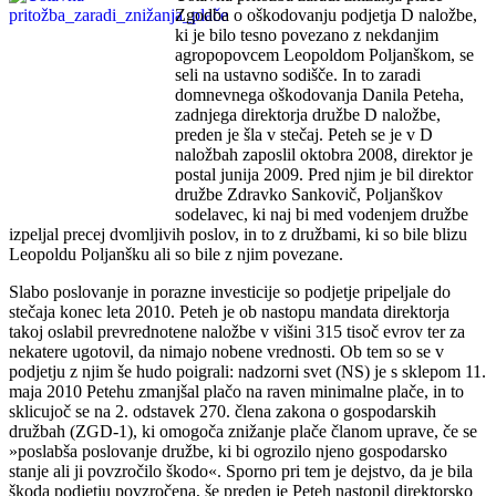
Zgodba o oškodovanju podjetja D naložbe,
ki je bilo tesno povezano z nekdanjim
agropopovcem Leopoldom Poljanškom, se
seli na ustavno sodišče. In to zaradi
domnevnega oškodovanja Danila Peteha,
zadnjega direktorja družbe D naložbe,
preden je šla v stečaj. Peteh se je v D
naložbah zaposlil oktobra 2008, direktor je
postal junija 2009. Pred njim je bil direktor
družbe Zdravko Sankovič, Poljanškov
sodelavec, ki naj bi med vodenjem družbe
izpeljal precej dvomljivih poslov, in to z družbami, ki so bile blizu
Leopoldu Poljanšku ali so bile z njim povezane.
Slabo poslovanje in porazne investicije so podjetje pripeljale do
stečaja konec leta 2010. Peteh je ob nastopu mandata direktorja
takoj oslabil prevrednotene naložbe v višini 315 tisoč evrov ter za
nekatere ugotovil, da nimajo nobene vrednosti. Ob tem so se v
podjetju z njim še hudo poigrali: nadzorni svet (NS) je s sklepom 11.
maja 2010 Petehu zmanjšal plačo na raven minimalne plače, in to
sklicujoč se na 2. odstavek 270. člena zakona o gospodarskih
družbah (ZGD-1), ki omogoča znižanje plače članom uprave, če se
»poslabša poslovanje družbe, ki bi ogrozilo njeno gospodarsko
stanje ali ji povzročilo škodo«. Sporno pri tem je dejstvo, da je bila
škoda podjetju povzročena, še preden je Peteh nastopil direktorsko