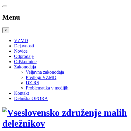
Menu
×
VZMD
Dejavnosti
Novice
Odprodaje
Odškodnine
Zakonodaja
Veljavna zakonodaja
Predlogi VZMD
DZ RS
Problematika v medijih
Kontakt
Delniška OPORA