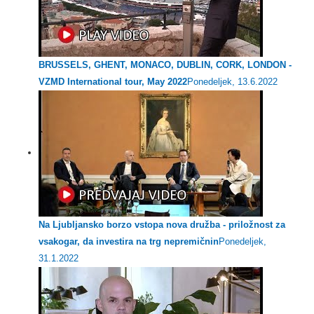
BRUSSELS, GHENT, MONACO, DUBLIN, CORK, LONDON -
VZMD International tour, May 2022
Ponedeljek, 13.6.2022
Na Ljubljansko borzo vstopa nova družba - priložnost za
vsakogar, da investira na trg nepremičnin
Ponedeljek,
31.1.2022