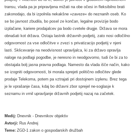
transu, vlada pa je pripravljena mižati na obe očesi in fleksibilno brati
zakonodajo, da bi izpolnila nekakšne »zaveze« do neznanih oseb. Ko
se bo javnost zbudila, bo posel ze končan, legalne provizije bodo
izplačane, kariere prodajalcev pa bodo cvetele drugje. Država se mora
obnašati kot država. Ostaja lastnik državnih podjetij, zato nosi odločilno
odgovornost za vse odločitve v zvezi s privatizacijo podjetij v njeni
lasti. Sklicevanje na neodvisnost upravljalca, ki za državo opravlja
naloge na podlagi pogodbe, je neresno in neodgovorno, tudi če bi za to
obstajala bolj jasna pravna podlaga. Namesto da vlada išče način, kako
se izogniti odgovornosti, bi morala sprejeti politično odločitev glede
prodaje Telekoma, potem pa vztrajati pri dostojnem izplenu. Brez tega
je le vprašanje časa, kdaj bo državni zbor sprejel ne-soglasje k
seznamu in vrnil upravljanje državnih podjetij nazaj na začetek.
Medij:
Dnevnik - Dnevnikov objektiv
Avtorji:
Rus Andrej
Teme:
ZGD-1 zakon o gospodarskih družbah