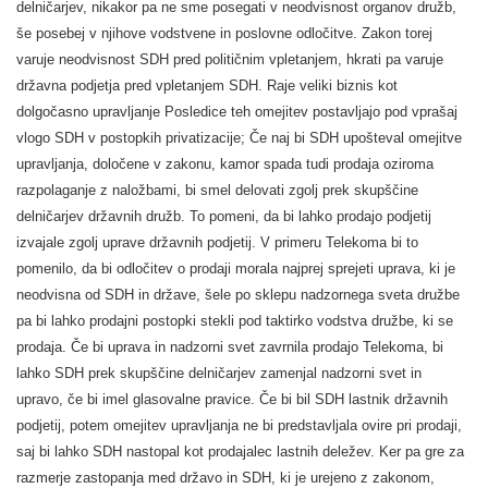
delničarjev, nikakor pa ne sme posegati v neodvisnost organov družb,
še posebej v njihove vodstvene in poslovne odločitve. Zakon torej
varuje neodvisnost SDH pred političnim vpletanjem, hkrati pa varuje
državna podjetja pred vpletanjem SDH. Raje veliki biznis kot
dolgočasno upravljanje Posledice teh omejitev postavljajo pod vprašaj
vlogo SDH v postopkih privatizacije; Če naj bi SDH upošteval omejitve
upravljanja, določene v zakonu, kamor spada tudi prodaja oziroma
razpolaganje z naložbami, bi smel delovati zgolj prek skupščine
delničarjev državnih družb. To pomeni, da bi lahko prodajo podjetij
izvajale zgolj uprave državnih podjetij. V primeru Telekoma bi to
pomenilo, da bi odločitev o prodaji morala najprej sprejeti uprava, ki je
neodvisna od SDH in države, šele po sklepu nadzornega sveta družbe
pa bi lahko prodajni postopki stekli pod taktirko vodstva družbe, ki se
prodaja. Če bi uprava in nadzorni svet zavrnila prodajo Telekoma, bi
lahko SDH prek skupščine delničarjev zamenjal nadzorni svet in
upravo, če bi imel glasovalne pravice. Če bi bil SDH lastnik državnih
podjetij, potem omejitev upravljanja ne bi predstavljala ovire pri prodaji,
saj bi lahko SDH nastopal kot prodajalec lastnih deležev. Ker pa gre za
razmerje zastopanja med državo in SDH, ki je urejeno z zakonom,