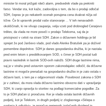
minister bi moral prižgati rdeči alarm, predsednik vlade pa prekiniti
farso. Vendar sta, kot kaže, zadovoljna s tem, da bo o prodaji odločal
SDH, čeprav je po nekaterih ocenah ponujena cena dvakrat nižja od
tržne. Če bi upravnik prodal vaše stanovanje ... V teh nenavadnih
okoliščinah, ki ne vlivajo zaupanja, velja vzeti pod drobnogled Cerarjevo
trditev, da vlada ne more poseči v prodajo Telekoma, saj da je
pristojnost v celoti na strani SDH. Zakon o državnem holdingu je bil
sprejet že pod Janševo vlado, pod vlado Alenke Bratušek pa je doživel
pomembne dopolnitve. SDH je danes gospodarska družba, ki je nastala
pred enim letom s preoblikovanjem SOD, s čimer je SDH postal tudi
pravni naslednik in lastnik SOD-ovih naložb. SDH druge lastnine nima,
saj je v strahu pred ustavnim sporom zakonodajalec odločil, da državne
lastnine ni mogoče prenašati na gospodarsko družbo in je zato ostala v
državni lasti, s tem pa v odgovornosti vlade. Posebnost zakona o SDH
je v zahtevi, da mora vlada državno lastnino obvezno dati v upravljanje
SDH, ki zanjo opravlja to storitev na podlagi komercialne pogodbe. Za
to je SDH plačan iz proračuna. Ker je vlada ostala lastnik državnih
podjetij, kot je Telekom, in drugih podjetij iz zloglasnega »Sklepa o
soglasju k odtujitvi«, je proračun prejemnik izplačanih dividend in