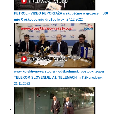
PETROL - VIDEO REPORTAŽA s skupščine o grozečem 500
mio € oškodovanju družbe
Torek, 27.12.2022
www.kolektivno-varstvo.si - odškodninski postopki zoper
TELEKOM SLOVENIJE, A1, TELEMACH in T-2
Ponedeljek,
21.11.2022