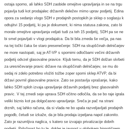
ostaja sporno, ali lahko SDH zaobide omejitve upravljanja in se na trgu
pojavlja tudi kot prodajalec državnih deležev mimo uprav podjetij. Edina
opora za sedanjo vlogo SDH v prodajnih postopkih je sklep o soglasju k
odtujitvi 15 podjetij, ki pa je dokument, ki nima statusa zakona, zato bi
morale omejitve upravljanja veljati tudi za teh 15 podjetij, SDH pa se ne
bi smel pojavljati v vlogi prodajalca. Da bi bila zmeda še večja, pa nas
na tej točki čaka še staro presenečenje: SDH na skupščinah delničarjev
ne more nastopati, saj je AT-VP s spornimi odločbami večini državnih
podjetij odvzel glasovalne pravice. Kljub temu, da je SDH dolžan skrbeti
za uresničevanje pravic države na skupščinah delničarjev, se mu do
sedaj ni zdelo potrebno vložiti tožbe zoper sporni sklep ATVP, da bi
državi povrnil glasovalne pravice. Zato se postavlja vprašanje, kako
lahko SDH sploh izvaja upravljanje državnih podjetij brez glasovalnih
pravic. V tej zmedi seje uprava SDH očitno odločila, da se bo raje igrala
veliki biznis kot pa dolgočasno upravljanje. Sreča je pač na strani
drznih, saj lahko računa, da si vlada ne bo upala razveljavljati prodajnih
pogodb, četudi se izkaže, da je bila prodaja izpeljana napol zakonito.
Zato je razumljiva naglica, s katero se izvajajo privatizacije dobrih
podjetij. Priložnost bo tu le, dokler je javnost v globokem hipnotičnem