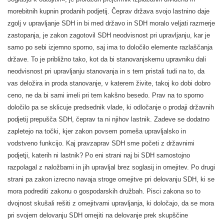
morebitnih kupnin prodanih podjetij. Čeprav država svojo lastnino daje
zgolj v upravljanje SDH in bi med državo in SDH moralo veljati razmerje
zastopanja, je zakon zagotovil SDH neodvisnost pri upravljanju, kar je
samo po sebi izjemno sporno, saj ima to določilo elemente razlaščanja
države. To je približno tako, kot da bi stanovanjskemu upravniku dali
neodvisnost pri upravljanju stanovanja in s tem pristali tudi na to, da
vas deložira in proda stanovanje, v katerem živite, takoj ko dobi dobro
ceno, ne da bi sami imeli pri tem kakšno besedo. Prav na to sporno
določilo pa se sklicuje predsednik vlade, ki odločanje o prodaji državnih
podjetij prepušča SDH, čeprav ta ni njihov lastnik. Zadeve se dodatno
zapletejo na točki, kjer zakon povsem pomeša upravljalsko in
vodstveno funkcijo. Kaj pravzaprav SDH sme početi z državnimi
podjetji, katerih ni lastnik? Po eni strani naj bi SDH samostojno
razpolagal z naložbami in jih upravljal brez soglasij in omejitev. Po drugi
strani pa zakon izrecno navaja stroge omejitve pri delovanju SDH, ki se
mora podrediti zakonu o gospodarskih družbah. Pisci zakona so to
dvojnost skušali rešiti z omejitvami upravljanja, ki določajo, da se mora
pri svojem delovanju SDH omejiti na delovanje prek skupščine