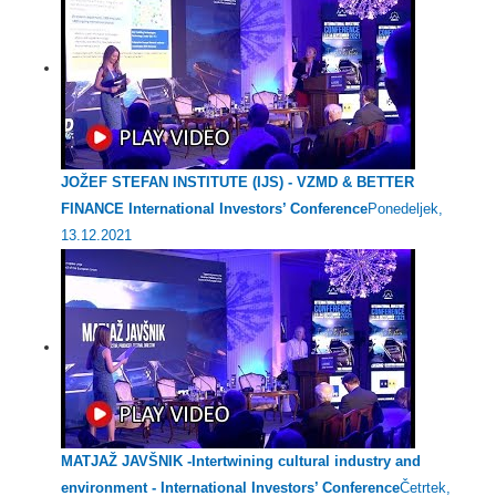
JOŽEF STEFAN INSTITUTE (IJS) - VZMD & BETTER
FINANCE International Investors’ Conference
Ponedeljek,
13.12.2021
MATJAŽ JAVŠNIK -Intertwining cultural industry and
environment - International Investors’ Conference
Četrtek,