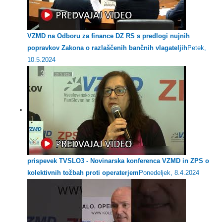
VZMD na Odboru za finance DZ RS s predlogi nujnih
popravkov Zakona o razlaščenih bančnih vlagateljih
Petek,
10.5.2024
prispevek TVSLO3 - Novinarska konferenca VZMD in ZPS o
kolektivnih tožbah proti operaterjem
Ponedeljek, 8.4.2024