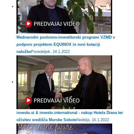
Mednarodni poslovno-investitorski programi VZMD v
podporo projektom EQUINOX in novi kotaciji
naložbe
Ponedeljek, 24.1.2022
investo.si & investo.international - nakup Hotela Diana ter
oživitev središča Murske Sobote
Nedelja, 16.1.2022