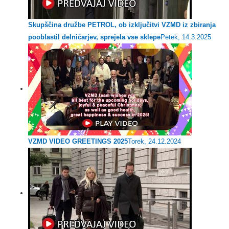
Skupščina družbe PETROL, ob izključitvi VZMD iz zbiranja
pooblastil delničarjev, sprejela vse sklepe
Petek, 14.3.2025
VZMD VIDEO GREETINGS 2025
Torek, 24.12.2024