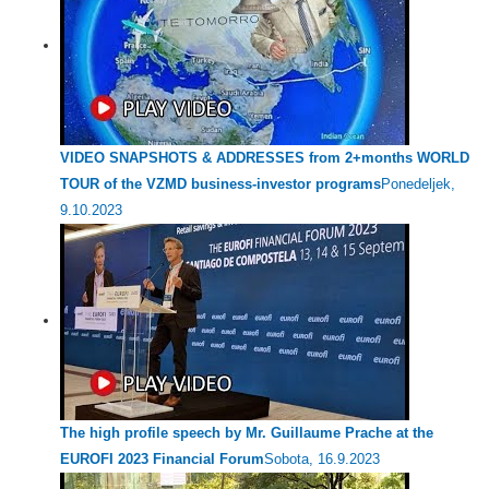
VIDEO SNAPSHOTS & ADDRESSES from 2+months WORLD
TOUR of the VZMD business-investor programs
Ponedeljek,
9.10.2023
The high profile speech by Mr. Guillaume Prache at the
EUROFI 2023 Financial Forum
Sobota, 16.9.2023