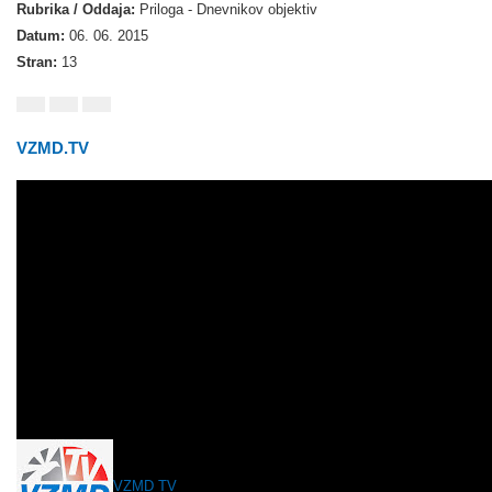
Rubrika / Oddaja:
Priloga - Dnevnikov objektiv
Datum:
06. 06. 2015
Stran:
13
VZMD.TV
VZMD TV