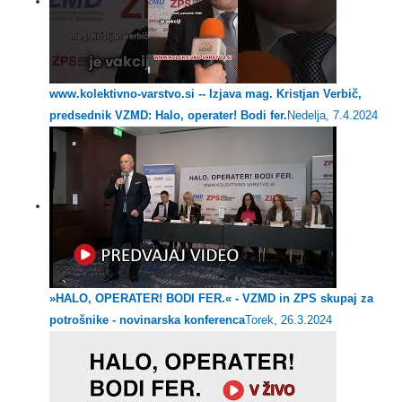
www.kolektivno-varstvo.si -- Izjava mag. Kristjan Verbič,
predsednik VZMD: Halo, operater! Bodi fer.
Nedelja, 7.4.2024
»HALO, OPERATER! BODI FER.« - VZMD in ZPS skupaj za
potrošnike - novinarska konferenca
Torek, 26.3.2024