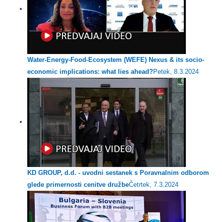
Water-Energy-Food-Ecosystem (WEFE) Nexus & its socio-
economic implications: what lies ahead?
Petek, 8.3.2024
KD GROUP, d.d. - uvodni sestanek s Poravnalnim odborom
glede primernosti cenitve družbe
Četrtek, 7.3.2024