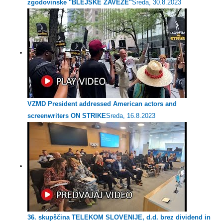
zgodovinske "BLEJSKE ZAVEZE"
Sreda, 30.8.2023
VZMD President addressed American actors and
screenwriters ON STRIKE
Sreda, 16.8.2023
36. skupščina TELEKOM SLOVENIJE, d.d. brez dividend in