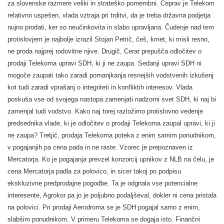
za slovenske razmere veliki in strateško pomembni. Čeprav je Telekom
relativno uspešen, vlada vztraja pri trditvi, da je treba državna podjetja
nujno prodati, ker so neučinkovita in slabo upravljana. Čudenje nad tem
protislovjem je najbolje izrazil Stojan Petrič, češ, kmet, ki misli resno,
ne proda najprej rodovitne njive. Drugič, Cerar prepušča odločitev o
prodaji Telekoma upravi SDH, ki ji ne zaupa. Sedanji upravi SDH ni
mogoče zaupati tako zaradi pomanjkanja resnejših vodstvenih izkušenj
kot tudi zaradi vprašanj o integriteti in konfliktih interesov. Vlada
poskuša vse od svojega nastopa zamenjati nadzorni svet SDH, ki naj bi
zamenjal tudi vodstvo. Kako naj torej razložimo protislovno vedenje
predsednika vlade, ki je odločitev o prodaji Telekoma zaupal upravi, ki ji
ne zaupa? Tretjič, prodaja Telekoma poteka z enim samim ponudnikom,
v pogajanjih pa cena pada in ne raste. Vzorec je prepoznaven iz
Mercatorja. Ko je pogajanja prevzel konzorcij upnikov z NLB na čelu, je
cena Mercatorja padla za polovico, in sicer takoj po podpisu
ekskluzivne predprodajne pogodbe. Ta je odgnala vse potencialne
interesente, Agrokor pa jo je poljubno podaljševal, dokler ni cena pristala
na polovici. Pri prodaji Aerodroma se je SDH pogajal samo z enim,
slabšim ponudnikom. V primeru Telekoma se dogaja isto. Finančni