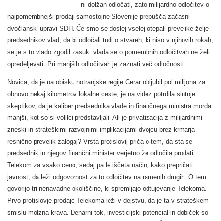
ni dolžan odločati, zato milijardno odločitev o
najpomembnejši prodaji samostojne Slovenije prepušča začasni
dvočlanski upravi SDH. Če smo se doslej vselej otepali prevelike želje
predsednikov vlad, da bi odločali tudi o stvareh, ki niso v njihovih rokah,
se je s to vlado zgodil zasuk: vlada se o pomembnih odločitvah ne želi
opredeljevati. Pri manjših odločitvah je zaznati več odločnosti.
Novica, da je na obisku notranjske regije Cerar obljubil pol milijona za
obnovo nekaj kilometrov lokalne ceste, je na videz potrdila slutnje
skeptikov, da je kaliber predsednika vlade in finančnega ministra morda
manjši, kot so si volilci predstavljali. Ali je privatizacija z milijardnimi
zneski in strateškimi razvojnimi implikacijami dvojcu brez krmarja
resnično prevelik zalogaj? Vrsta protislovij priča o tem, da sta se
predsednik in njegov finančni minister verjetno že odločila prodati
Telekom za vsako ceno, sedaj pa le iščeta način, kako prepričati
javnost, da leži odgovornost za to odločitev na ramenih drugih. O tem
govorijo tri nenavadne okoliščine, ki spremljajo odtujevanje Telekoma.
Prvo protislovje prodaje Telekoma leži v dejstvu, da je ta v strateškem
smislu molzna krava. Denarni tok, investicijski potencial in dobiček so