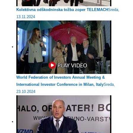
Kolektivna odškodninska tožba zoper TELEMACH
Sreda,
13.11.2024
World Federation of Investors Annual Meeting &
International Investor Conference in Milan, Italy
Sreda,
23.10.2024