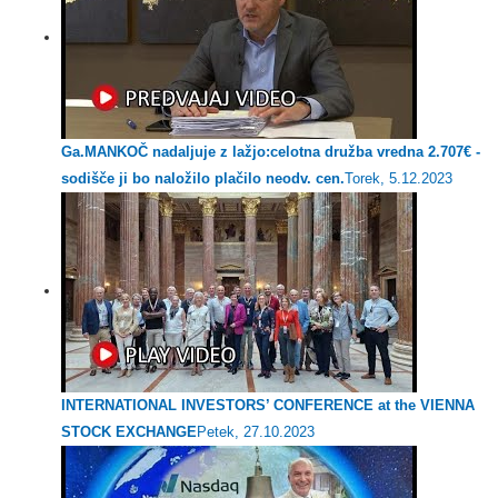
Ga.MANKOČ nadaljuje z lažjo:celotna družba vredna 2.707€ -
sodišče ji bo naložilo plačilo neodv. cen.
Torek, 5.12.2023
INTERNATIONAL INVESTORS’ CONFERENCE at the VIENNA
STOCK EXCHANGE
Petek, 27.10.2023