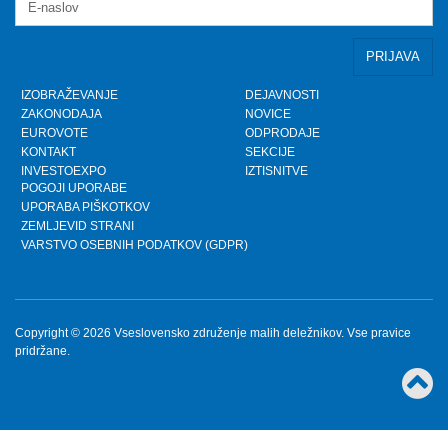
prispevek TVSLO3 - Novinarska konferenca VZMD
in ZPS o kolektivnih tožbah proti operaterjem
Ponedeljek, 8.4.2024
IZOBRAŽEVANJE
DEJAVNOSTI
ZAKONODAJA
NOVICE
www.kolektivno-varstvo.si -- Izjava mag. Kristjan
EUROVOTE
ODPRODAJE
Verbič, predsednik VZMD: Halo, operater! Bodi fer.
KONTAKT
SEKCIJE
Nedelja, 7.4.2024
INVESTOEXPO
IZTISNITVE
POGOJI UPORABE
UPORABA PIŠKOTKOV
»HALO, OPERATER! BODI FER.« - VZMD in ZPS
skupaj za potrošnike - novinarska konferenca
ZEMLJEVID STRANI
VARSTVO OSEBNIH PODATKOV (GDPR)
Torek, 26.3.2024
HALO, OPERATER! BODI FER.
Ponedeljek, 25.3.2024
Copyright © 2026 Vseslovensko združenje malih deležnikov. Vse pravice
pridržane.
»MALIM DELNIČARJEM STE UKRADLI MILIJONE
€!« - Predsednik VZMD pred sodiščem oproščen
vseh obtožb
Ponedeljek, 18.3.2024