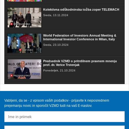
Kolektivna odškodninska tožba zoper TELEMACH
Sreda, 13.11.2024
World Federation of Investors Annual Meeting &
International Investor Conference in Milan, Italy
Sreda, 23.10.2024
Predsednik VZMD o pritrdilnem pravnem mnenju
prof. dr. Verice Trstenjak
Ponedeljek, 21.10.2024
FAKTOR na TV3 - Predsednik VZMD o postopkih
skupinskih tožb zoper telekomunikacijske
operaterje
Sobota, 12.10.2024
Vabljeni, da se - z vpisom vaših podatkov - prijavite k neposrednem
prejemanju novic in sporočil VZMD tudi na vaš E-naslov.
VZMD na Odboru za finance DZ RS s predlogi
nujnih popravkov Zakona o razlaščenih bančnih
vlagateljih
Petek, 10.5.2024