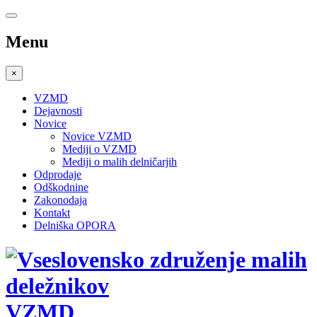
Menu
×
VZMD
Dejavnosti
Novice
Novice VZMD
Mediji o VZMD
Mediji o malih delničarjih
Odprodaje
Odškodnine
Zakonodaja
Kontakt
Delniška OPORA
VZMD