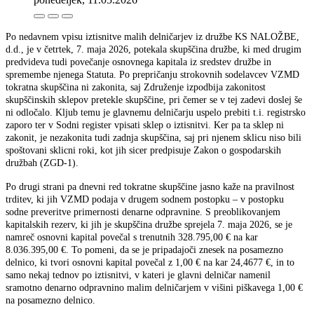
Po nedavnem vpisu iztisnitve malih delničarjev iz družbe KS NALOŽBE,
d.d., je v četrtek, 7. maja 2026, potekala skupščina družbe, ki med drugim
predvideva tudi povečanje osnovnega kapitala iz sredstev družbe in
spremembe njenega Statuta. Po prepričanju strokovnih sodelavcev VZMD
tokratna skupščina ni zakonita, saj Združenje izpodbija zakonitost
skupščinskih sklepov pretekle skupščine, pri čemer se v tej zadevi doslej še
ni odločalo. Kljub temu je glavnemu delničarju uspelo prebiti t.i. registrsko
zaporo ter v Sodni register vpisati sklep o iztisnitvi. Ker pa ta sklep ni
zakonit, je nezakonita tudi zadnja skupščina, saj pri njenem sklicu niso bili
spoštovani sklicni roki, kot jih sicer predpisuje Zakon o gospodarskih
družbah (ZGD-1).
Po drugi strani pa dnevni red tokratne skupščine jasno kaže na pravilnost
trditev, ki jih VZMD podaja v drugem sodnem postopku – v postopku
sodne preveritve primernosti denarne odpravnine. S preoblikovanjem
kapitalskih rezerv, ki jih je skupščina družbe sprejela 7. maja 2026, se je
namreč osnovni kapital povečal s trenutnih 328.795,00 € na kar
8.036.395,00 €. To pomeni, da se je pripadajoči znesek na posamezno
delnico, ki tvori osnovni kapital povečal z 1,00 € na kar 24,4677 €, in to
samo nekaj tednov po iztisnitvi, v kateri je glavni delničar namenil
sramotno denarno odpravnino malim delničarjem v višini piškavega 1,00 €
na posamezno delnico.