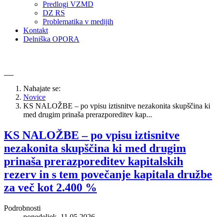
Predlogi VZMD
DZ RS
Problematika v medijih
Kontakt
Delniška OPORA
Nahajate se:
Novice
KS NALOŽBE – po vpisu iztisnitve nezakonita skupščina ki
med drugim prinaša prerazporeditev kap...
KS NALOŽBE – po vpisu iztisnitve
nezakonita skupščina ki med drugim
prinaša prerazporeditev kapitalskih
rezerv in s tem povečanje kapitala družbe
za več kot 2.400 %
Podrobnosti
ponedeljek, 11.05.2026