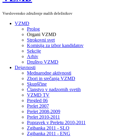
Vseslovensko združenje malih deležnikov
VZMD
Prolog
Organi VZMD
Strokovni svet
Komisija za izbor kandidatov
Sekcije
Arhiv
Društvo VZMD
Dejavnosti
Mednarodne aktivnosti
Zbori in srečanja VZMD
Skupščine
Članstvo v nadzornih svetih
VZMD TV
Pregled 06
Prelet 2007
Prelet 2008-2009
Prelet 2010-2011
Popravek v Preletu 2010-2011
Zgibanka 2011 - SLO
Zgibanka 2011 - ENG