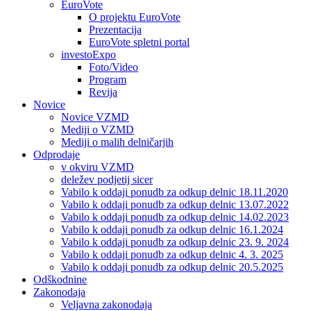
EuroVote
O projektu EuroVote
Prezentacija
EuroVote spletni portal
investoExpo
Foto/Video
Program
Revija
Novice
Novice VZMD
Mediji o VZMD
Mediji o malih delničarjih
Odprodaje
v okviru VZMD
deležev podjetij sicer
Vabilo k oddaji ponudb za odkup delnic 18.11.2020
Vabilo k oddaji ponudb za odkup delnic 13.07.2022
Vabilo k oddaji ponudb za odkup delnic 14.02.2023
Vabilo k oddaji ponudb za odkup delnic 16.1.2024
Vabilo k oddaji ponudb za odkup delnic 23. 9. 2024
Vabilo k oddaji ponudb za odkup delnic 4. 3. 2025
Vabilo k oddaji ponudb za odkup delnic 20.5.2025
Odškodnine
Zakonodaja
Veljavna zakonodaja