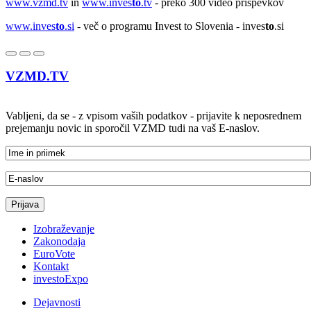
www.vzmd.tv
in
www.inves
to
.tv
- preko 300 video prispevkov
www.inves
to
.si
- več o programu Invest to Slovenia - inves
to
.si
VZMD.TV
Vabljeni, da se - z vpisom vaših podatkov - prijavite k neposrednem
prejemanju novic in sporočil VZMD tudi na vaš E-naslov.
Izobraževanje
Zakonodaja
EuroVote
Kontakt
investoExpo
Dejavnosti