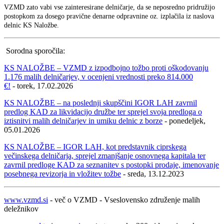
VZMD zato vabi vse zainteresirane delničarje, da se neposredno pridružijo
postopkom za dosego pravične denarne odpravnine oz. izplačila iz naslova
delnic KS Naložbe.
Sorodna sporočila:
KS NALOŽBE – VZMD z izpodbojno tožbo proti oškodovanju
1.176 malih delničarjev, v ocenjeni vrednosti preko 814.000
€!
- torek, 17.02.2026
KS NALOŽBE – na poslednji skupščini IGOR LAH zavrnil
predlog KAD za likvidacijo družbe ter sprejel svoja predloga o
iztisnitvi malih delničarjev in umiku delnic z borze
- ponedeljek,
05.01.2026
KS NALOŽBE – IGOR LAH, kot predstavnik ciprskega
večinskega delničarja, sprejel zmanjšanje osnovnega kapitala ter
zavrnil predloge KAD za seznanitev s postopki prodaje, imenovanje
posebnega revizorja in vložitev tožbe
- sreda, 13.12.2023
www.vzmd.si
- več o VZMD - Vseslovensko združenje malih
deležnikov