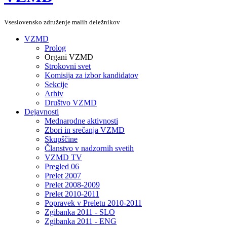
Vseslovensko združenje malih deležnikov
VZMD
Prolog
Organi VZMD
Strokovni svet
Komisija za izbor kandidatov
Sekcije
Arhiv
Društvo VZMD
Dejavnosti
Mednarodne aktivnosti
Zbori in srečanja VZMD
Skupščine
Članstvo v nadzornih svetih
VZMD TV
Pregled 06
Prelet 2007
Prelet 2008-2009
Prelet 2010-2011
Popravek v Preletu 2010-2011
Zgibanka 2011 - SLO
Zgibanka 2011 - ENG