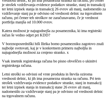
vrednosti delnic, ki jih ima posamezna stranka na računu, pri čemer
je strošek vzdrževanja evidence podatkov stranke, stanj in transakcij
ter letni izpisek stanja in transakcij 26 evrov ali manj, nadomestilo za
vzdrževanje stanj pa je odvisno od vrednosti delnic na trgovalnem
računu, pri čemer teh stroškov ne zaračunavamo, če je vrednost
portfelja manjša od 10.000 evrov.
Katera možnost je najugodnejša za posameznika, ki ima registrski
račun še vedno odprt pri KDD?
V borznoposredniški hiši Ilirika bomo posamezniku zagotovo znali
najbolje svetovati, kaj je v konkretnem primeru najboljša in
najugodnejša možnost za cenjeno stranko. x
Vsak imetnik registrskega računa bo pisno obveščen o ukinitvi
registrskega računa.
Letni stroški so odvisni od vrste produkta in števila oziroma
vrednosti delnic, ki jih ima posamezna stranka na računu. Pri tem
strošek vzdrževanja evidence podatkov stranke, stanj in transakcij
ter letni izpisek stanja in transakcij stane 26 evrov ali manj,
nadomestilo za vzdrževanje stanj pa je odvisno od vrednosti delnic
na trgovalnem računu.