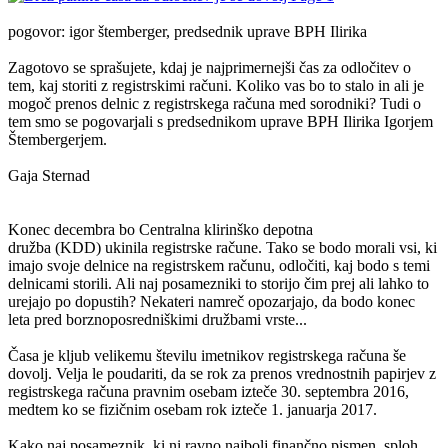
pogovor: igor štemberger, predsednik uprave BPH Ilirika
Zagotovo se sprašujete, kdaj je najprimernejši čas za odločitev o
tem, kaj storiti z registrskimi računi. Koliko vas bo to stalo in ali je
mogoč prenos delnic z registrskega računa med sorodniki? Tudi o
tem smo se pogovarjali s predsednikom uprave BPH Ilirika Igorjem
Štembergerjem.
Gaja Sternad
Konec decembra bo Centralna klirinško depotna
družba (KDD) ukinila registrske račune. Tako se bodo morali vsi, ki
imajo svoje delnice na registrskem računu, odločiti, kaj bodo s temi
delnicami storili. Ali naj posamezniki to storijo čim prej ali lahko to
urejajo po dopustih? Nekateri namreč opozarjajo, da bodo konec
leta pred borznoposredniškimi družbami vrste...
Časa je kljub velikemu številu imetnikov registrskega računa še
dovolj. Velja le poudariti, da se rok za prenos vrednostnih papirjev z
registrskega računa pravnim osebam izteče 30. septembra 2016,
medtem ko se fizičnim osebam rok izteče 1. januarja 2017.
Kako naj posameznik, ki ni ravno najbolj finančno pismen, sploh