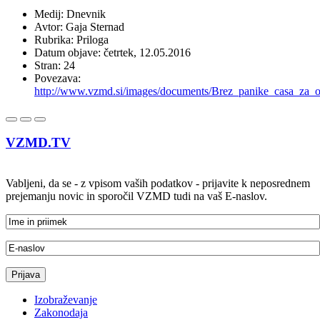
Medij: Dnevnik
Avtor: Gaja Sternad
Rubrika: Priloga
Datum objave: četrtek, 12.05.2016
Stran: 24
Povezava:
http://www.vzmd.si/images/documents/Brez_panike_casa_za_od
VZMD.TV
Vabljeni, da se - z vpisom vaših podatkov - prijavite k neposrednem
prejemanju novic in sporočil VZMD tudi na vaš E-naslov.
Izobraževanje
Zakonodaja