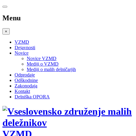
Menu
×
VZMD
Dejavnosti
Novice
Novice VZMD
Mediji o VZMD
Mediji o malih delničarjih
Odprodaje
Odškodnine
Zakonodaja
Kontakt
Delniška OPORA
VZMD