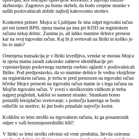
skrbnostjo. Zagotovo pa bomo skrbeli, da bodo cenjene stranke v
naših poslovalnicah dobile najbolj kakovostno storitev.
Konkreten primer: Mojca iz Ljubljane že ima odprt trgovalni račun
pri eni izmed BPH, njena mama pa ima pri KDD na registrskem
računu nekaj delnic. Zanima jo, ali lahko mamine delnice prenese
kar na svoj trgovalni račun. Kaj bi ji svetovali na lliriki in koliko jo
bo to stalo?
Omenjena transakcija je v lliriki izvedljiva, vendar se morata Mojca
in njena mama zaradi zakonske zahteve identifikacije pri
vzpostavljanju poslovnega razmerja osebno oglasiti v poslovalnicah
Ilirike. Pod predpostavko, da so mamine delnice še vedno vknjižene
na registrskem računu, je treba te pred prenosom na trgovalni račun
hčerke Mojce prenesti na trgovalni račun mame in s tega računa na
Mojčin trgovalni račun. V zvezi s stroškovnim vidikom je treba
najprej pogledati, kakšni so nameni stranke. Strankam bomo
ponudili brezplačno svetovanje, s pomočjo katerega se bodo
odločile za storitve, ki jim bodo prinašale največjo korist.
Kolikšni so letni stroški na trgovalnem računu, ki ga posameznik
odpre v vaši borznoposredniški hiši?
V lliriki so letni stroški odvisni od vrste produkta, števila oziroma