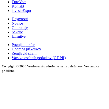
EuroVote
Kontakt
investoExpo
Dejavnosti
Novice
Odprodaje
Sekcije
Iztisnitve
Pogoji uporabe
Uporaba piškotkov
Zemljevid strani
Varstvo osebnih podatkov (GDPR)
Copyright © 2026 Vseslovensko združenje malih deležnikov. Vse pravice
pridržane.