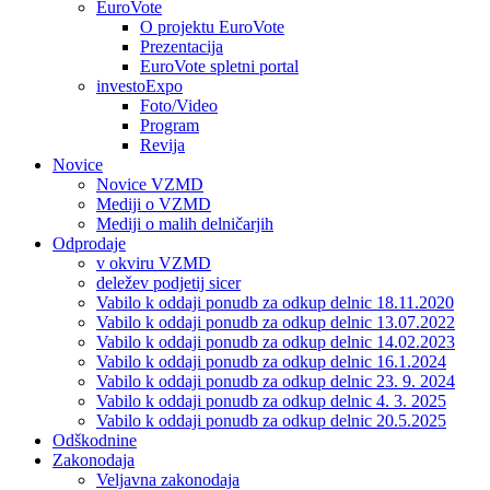
EuroVote
O projektu EuroVote
Prezentacija
EuroVote spletni portal
investoExpo
Foto/Video
Program
Revija
Novice
Novice VZMD
Mediji o VZMD
Mediji o malih delničarjih
Odprodaje
v okviru VZMD
deležev podjetij sicer
Vabilo k oddaji ponudb za odkup delnic 18.11.2020
Vabilo k oddaji ponudb za odkup delnic 13.07.2022
Vabilo k oddaji ponudb za odkup delnic 14.02.2023
Vabilo k oddaji ponudb za odkup delnic 16.1.2024
Vabilo k oddaji ponudb za odkup delnic 23. 9. 2024
Vabilo k oddaji ponudb za odkup delnic 4. 3. 2025
Vabilo k oddaji ponudb za odkup delnic 20.5.2025
Odškodnine
Zakonodaja
Veljavna zakonodaja