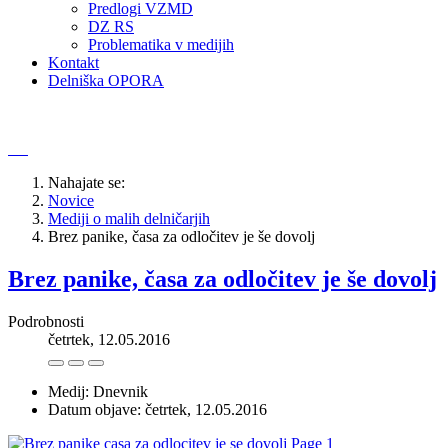
Predlogi VZMD
DZ RS
Problematika v medijih
Kontakt
Delniška OPORA
Nahajate se:
Novice
Mediji o malih delničarjih
Brez panike, časa za odločitev je še dovolj
Brez panike, časa za odločitev je še dovolj
Podrobnosti
četrtek, 12.05.2016
Medij: Dnevnik
Datum objave: četrtek, 12.05.2016