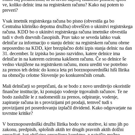
ve, koliko delnic ima na registrskem računu? Kako naj potem to
preveri?
Vsak imetnik registrskega računa bo pisno (obvestila ga bo
Centralna klirinško depotna družba) obveščen o ukinitvi registrskega
računa. KDD bo o ukinitvi registrskega računa imetnike obvestila
tudi v dveh dnevnih časopisih. Prav tako se seveda lahko vsak
delničar za informacijo o stanju delnic na registrskem računu obrne
neposredno na KDD, kjer brezplačno dobi izpis stanja delnic na dan
31. december. Iz izpiska bo jasno razvidno, katere delnice ima
delničar in na katerem oziroma kakšnem računu. Če so delnice še
vedno vknjižene na registrskem računu, mora urediti vse potrebno
za prenos teh delnic do konca leta pri borznoposredniški hiši Ilirika
na območju celotne Slovenije po konkurenčnih cenah.
Mali delničarji so prepričani, da se bodo z novo ureditvijo okoristile
finančne institucije, ki ponujajo vodenje trgovalnih računov. Te ne
bodo zaslužile le z nadomestili za prenos, odpiranje, vodenje,
zapiranje računa in s provizijami pri prodaji, temveč tudi s
provizijami pri posredovanju izplačil dividend. Kako odgovarjate na
tovrstne kritike?
V borznoposredniški družbi Ilirika bodo vse storitve, ki smo jih po
zakonu, predpisih, splošnih aktih ter drugih pravnih aktih dolžni
opravljati, kot običajno opravljene korektno, z najvišjo možno