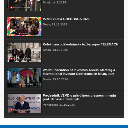
Petek, 14.3.2025
VZMD VIDEO GREETINGS 2025
Torek, 24.12.2024
Kolektivna odškodninska tožba zoper TELEMACH
Sreda, 13.11.2024
World Federation of Investors Annual Meeting &
International Investor Conference in Milan, Italy
Sreda, 23.10.2024
Predsednik VZMD o pritrdilnem pravnem mnenju
prof. dr. Verice Trstenjak
Ponedeljek, 21.10.2024
FAKTOR na TV3 - Predsednik VZMD o postopkih
skupinskih tožb zoper telekomunikacijske