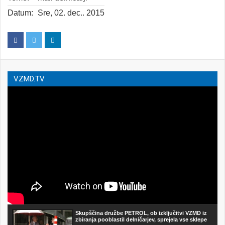
Datum:
Sre, 02. dec.. 2015
VZMD.TV
Skupščina družbe PETROL, ob izključitvi VZMD iz
zbiranja pooblastil delničarjev, sprejela vse sklepe