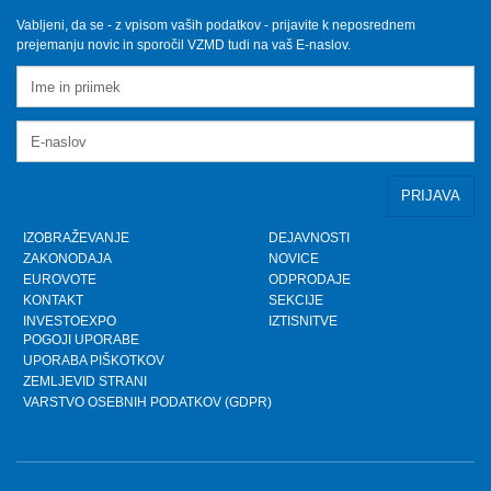
operaterje
Sobota, 12.10.2024
Vabljeni, da se - z vpisom vaših podatkov - prijavite k neposrednem
prejemanju novic in sporočil VZMD tudi na vaš E-naslov.
VZMD na Odboru za finance DZ RS s predlogi
nujnih popravkov Zakona o razlaščenih bančnih
vlagateljih
Petek, 10.5.2024
prispevek TVSLO3 - Novinarska konferenca VZMD
in ZPS o kolektivnih tožbah proti operaterjem
Ponedeljek, 8.4.2024
IZOBRAŽEVANJE
DEJAVNOSTI
ZAKONODAJA
NOVICE
www.kolektivno-varstvo.si -- Izjava mag. Kristjan
EUROVOTE
ODPRODAJE
Verbič, predsednik VZMD: Halo, operater! Bodi fer.
KONTAKT
SEKCIJE
Nedelja, 7.4.2024
INVESTOEXPO
IZTISNITVE
POGOJI UPORABE
UPORABA PIŠKOTKOV
»HALO, OPERATER! BODI FER.« - VZMD in ZPS
skupaj za potrošnike - novinarska konferenca
ZEMLJEVID STRANI
VARSTVO OSEBNIH PODATKOV (GDPR)
Torek, 26.3.2024
HALO, OPERATER! BODI FER.
Ponedeljek, 25.3.2024