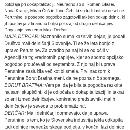
položaja pri dokapitalizaciji. Neuradno so si Roman Glaser,
Nada Kranjc, Miran Čuš in Tone Čeh, ki so tudi lastniki desetine
Perutnine, s posebno pogodbo zagotovili takšen odkup delnic, ki
jih postavlja v finančno boljši položaj od drugih delničarjev.
Dogajanje povzema Maja Derčar.
MAJA
DERČAR:
Naznanilo suma kaznivih dejanj je podali
Društvo mali delničarji Slovenije. Ti se že leta borijo z
upravo Perutnine. Za ovadbo pa naj bi se odločili v
Agenciji za trg vrednotnih papirjev, kjer so sporno opcijsko
pogodbo proučevali od septembra. Z njo naj bi uprava
Perutnine zaslužila več kot bi smela. Prvi nadzornik
Perutnine Borut Bratina meni, da ne pozna nič spornega.
BORUT
BRATINA:
Vem pa, da je bila ta pogodba razkrita
na sami skupščini, ki je odločala o dokapitalizaciji in takrat
so eni izmed delničarjev, konkretno predstavniki malih
delničarjev je seveda to problematiziral.
DERČAR:
Mali delničarji domnevajo, da je uprava
Perutnine, s tem, ko je Slovenska industrija jekla odkupila
tudi delnice menedžerskega podjetja, v končni fazi delnice