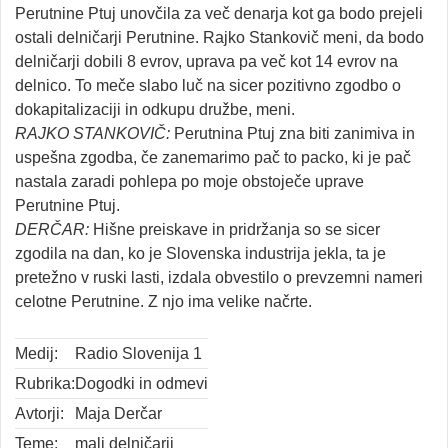
Perutnine Ptuj unovčila za več denarja kot ga bodo prejeli
ostali delničarji Perutnine. Rajko Stankovič meni, da bodo
delničarji dobili 8 evrov, uprava pa več kot 14 evrov na
delnico. To meče slabo luč na sicer pozitivno zgodbo o
dokapitalizaciji in odkupu družbe, meni.
RAJKO
STANKOVIČ:
Perutnina Ptuj zna biti zanimiva in
uspešna zgodba, če zanemarimo pač to packo, ki je pač
nastala zaradi pohlepa po moje obstoječe uprave
Perutnine Ptuj.
DERČAR:
Hišne preiskave in pridržanja so se sicer
zgodila na dan, ko je Slovenska industrija jekla, ta je
pretežno v ruski lasti, izdala obvestilo o prevzemni nameri
celotne Perutnine. Z njo ima velike načrte.
Medij:
Radio Slovenija 1
Rubrika:
Dogodki in odmevi
Avtorji:
Maja Derčar
Teme:
mali delničarji