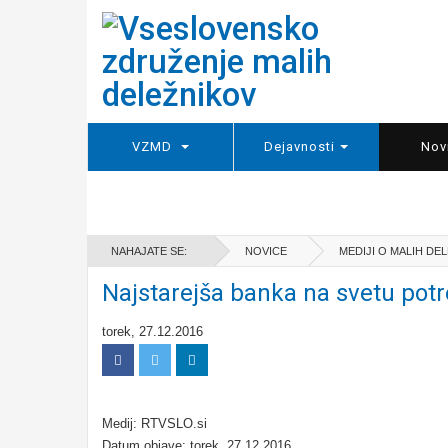
VZMD
Dejavnosti
Nov
NAHAJATE SE:
NOVICE
MEDIJI O MALIH DE
Najstarejša banka na svetu potreb
torek, 27.12.2016
Medij: RTVSLO.si
Datum objave: torek, 27.12.2016