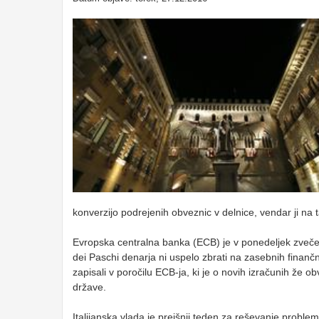
konverzijo podrejenih obveznic v delnice, vendar ji na 
Evropska centralna banka (ECB) je v ponedeljek zvečer
dei Paschi denarja ni uspelo zbrati na zasebnih finančn
zapisali v poročilu ECB-ja, ki je o novih izračunih že ob
države.
Italijanska vlada je prejšnji teden za reševanje proble