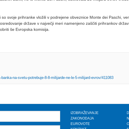
ki so svoje prihranke vložili v podrejene obveznice Monte dei Paschi, ven
o posredovanje države v največji meri namenjeno zaščiti prihrankov držav
briti še Evropska komisija.
a-banka-na-svetu-potrebuje-8-8-milijarde-ne-le-5-milijard-evrov/411083
IZOBRAŽEVANJE
D
ZAKONODAJA
N
EUROVOTE