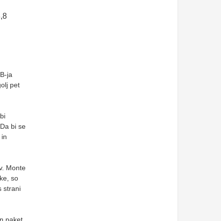
,8
B-ja
olj pet
bi
 Da bi se
 in
ov. Monte
ke, so
s strani
en paket.