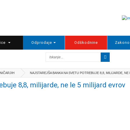
ice
Odprodaje
Odškodnine
Zakono
LNIČARJIH
NAJSTAREJŠA BANKA NA SVETU POTREBUJE 8,8, MILIJARDE, NE 
uje 8,8, milijarde, ne le 5 milijard evrov