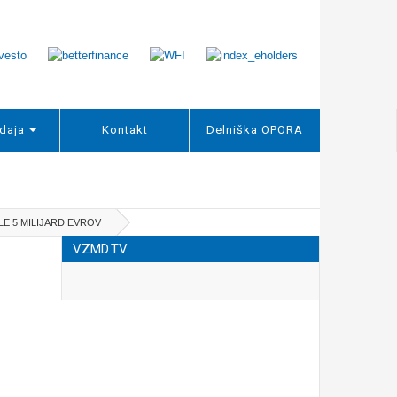
daja
Kontakt
Delniška OPORA
LE 5 MILIJARD EVROV
VZMD.TV