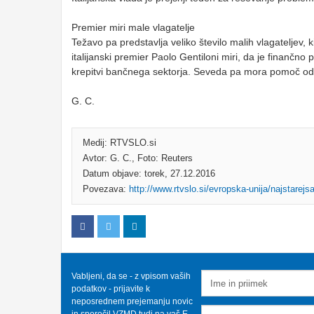
Premier miri male vlagatelje
Težavo pa predstavlja veliko število malih vlagateljev, 
italijanski premier Paolo Gentiloni miri, da je finančn
krepitvi bančnega sektorja. Seveda pa mora pomoč odo
G. C.
Medij: RTVSLO.si
Avtor: G. C., Foto: Reuters
Datum objave: torek, 27.12.2016
Povezava:
http://www.rtvslo.si/evropska-unija/najstarejs
Vabljeni, da se - z vpisom vaših
podatkov - prijavite k
neposrednem prejemanju novic