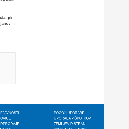
dar jih
ljanov in
EJAVNOSTI
POGOJI UPORABE
OVICE
UPORABA PIŠKOTKOV
ODPRODAJE
ZEMLJEVID STRANI