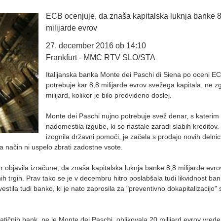
ECB ocenjuje, da znaša kapitalska luknja banke 8
milijarde evrov
27. december 2016 ob 14:10
Frankfurt - MMC RTV SLO/STA
Italijanska banka Monte dei Paschi di Siena po oceni EC
potrebuje kar 8,8 milijarde evrov svežega kapitala, ne zg
milijard, kolikor je bilo predvideno doslej.
Monte dei Paschi nujno potrebuje svež denar, s katerim 
nadomestila izgube, ki so nastale zaradi slabih kreditov.
izognila državni pomoči, je začela s prodajo novih delnic
ta način ni uspelo zbrati zadostne vsote.
 objavila izračune, da znaša kapitalska luknja banke 8,8 milijarde evr
ih trgih. Prav tako se je v decembru hitro poslabšala tudi likvidnost ban
vestila tudi banko, ki je nato zaprosila za "preventivno dokapitalizacijo" 
matičnih bank, ne le Monte dei Paschi, oblikovala 20 milijard evrov vred