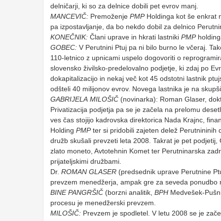
delničarji, ki so za delnice dobili pet evrov manj.
MANCEVIČ:
Premoženje
PMP
Holdinga kot še enkrat ni
pa izpostavljanje, da bo nekdo dobil za delnico Perutni
KONEČNIK:
Člani uprave in hkrati lastniki
PMP
holdinga
GOBEC:
V Perutnini Ptuj pa ni bilo burno le včeraj. Ta
110-letnico z upnicami uspelo dogovoriti o reprogramiran
slovensko živilsko-predelovalno podjetje, ki zdaj po Evr
dokapitalizacijo in nekaj več kot 45 odstotni lastnik ptu
odšteli 40 milijonov evrov. Novega lastnika je na sku
GABRIJELA
MILOŠIČ
(novinarka): Roman Glaser, dokto
Privatizacija podjetja pa se je začela na prelomu deset
ves čas stojijo kadrovska direktorica Nada Krajnc, fina
Holding
PMP
ter si pridobili zajeten delež Perutnininih
družb skušali prevzeti leta 2008. Takrat je pet podjetij
zlato moneto, Avtotehnin Komet ter Perutninarska za
prijateljskimi družbami.
Dr.
ROMAN
GLASER
(predsednik uprave Perutnine Ptu
prevzem menedžerja, ampak gre za seveda ponudbo nek
BINE
PANGRŠIČ
(borzni analitik,
BPH
Medvešek-Pušnik):
procesu je menedžerski prevzem.
MILOŠIČ:
Prevzem je spodletel. V letu 2008 se je začel