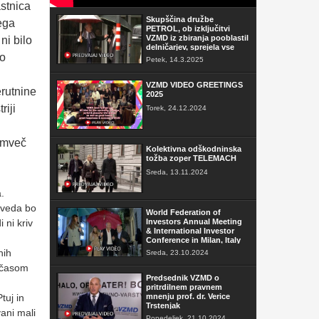
astnica
Skupščina družbe
ega
PETROL, ob izključitvi
VZMD iz zbiranja pooblastil
ni bilo
delničarjev, sprejela vse
ko
sklepe
Petek, 14.3.2025
VZMD VIDEO GREETINGS
erutnine
2025
riji
Torek, 24.12.2024
temveč
Kolektivna odškodninska
tožba zoper TELEMACH
Sreda, 13.11.2024
.
eveda bo
World Federation of
 ni kriv
Investors Annual Meeting
& International Investor
Conference in Milan, Italy
nih
Sreda, 23.10.2024
 časom
Predsednik VZMD o
pritrdilnem pravnem
tuj in
mnenju prof. dr. Verice
Trstenjak
vani mali
Ponedeljek, 21.10.2024