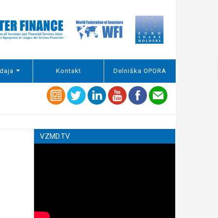
daja
Kontakt
Delniška OPORA
VZMD.TV