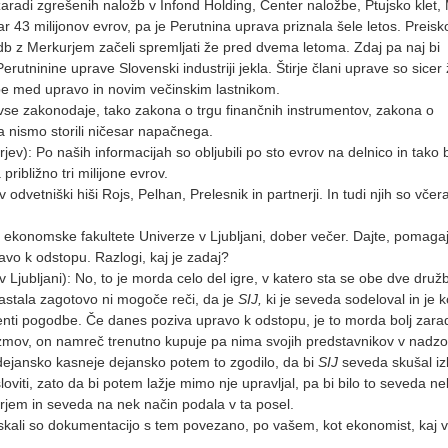
 zaradi zgrešenih naložb v Infond Holding, Center naložbe, Ptujsko klet
r 43 milijonov evrov, pa je Perutnina uprava priznala šele letos. Preisko
db z Merkurjem začeli spremljati že pred dvema letoma. Zdaj pa naj bi
erutninine uprave Slovenski industriji jekla. Štirje člani uprave so sicer
dbe med upravo in novim večinskim lastnikom.
i vse zakonodaje, tako zakona o trgu finančnih instrumentov, zakona o
a nismo storili ničesar napačnega.
jev): Po naših informacijah so obljubili po sto evrov na delnico in tako
ribližno tri milijone evrov.
 odvetniški hiši Rojs, Pelhan, Prelesnik in partnerji. In tudi njih so včera
 ekonomske fakultete Univerze v Ljubljani, dober večer. Dajte, pomaga
avo k odstopu. Razlogi, kaj je zadaj?
Ljubljani): No, to je morda celo del igre, v katero sta se obe dve družb
aj nastala zagotovo ni mogoče reči, da je
SIJ,
ki je seveda sodeloval in je 
menti pogodbe. Če danes poziva upravo k odstopu, je to morda bolj zarad
izmov, on namreč trenutno kupuje pa nima svojih predstavnikov v nadz
se dejansko kasneje dejansko potem to zgodilo, da bi
SIJ
seveda skušal izko
viti, zato da bi potem lažje mimo nje upravljal, pa bi bilo to seveda n
rjem in seveda na nek način podala v ta posel.
 iskali so dokumentacijo s tem povezano, po vašem, kot ekonomist, kaj 