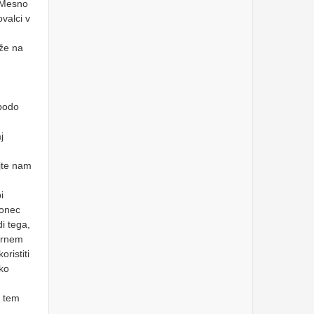
, Mesno
Torek, 26.3.2024
valci v
HALO, OPERATER! BODI
FER.
 že na
Ponedeljek, 25.3.2024
»MALIM DELNIČARJEM
STE UKRADLI MILIJONE
 bodo
€!« - Predsednik VZMD
pred sodiščem oproščen
vseh obtožb
j
Ponedeljek, 18.3.2024
Water-Energy-Food-
jte nam
Ecosystem (WEFE) Nexus
& its socio-economic
implications: what lies
i
ahead?
Petek, 8.3.2024
konec
i tega,
KD GROUP, d.d. - uvodni
sestanek s Poravnalnim
ornem
odborom glede primernosti
cenitve družbe
ristiti
Četrtek, 7.3.2024
eko
dr. Nataša Pirc Musar in dr.
v tem
Rumen Radev v Sofiji
otvorila Poslovni forum