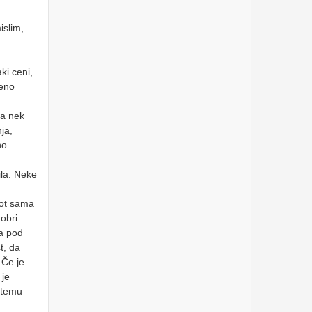
BOLGARIJA-SLOVENIJA
Torek, 27.2.2024
islim,
37. skupščina TELEKOM
SLOVENIJE - obročno
odplačilo dividend,
kolektivna tožba, dodatni
ki ceni,
stroški...
Sreda, 7.2.2024
jeno
Ga.MANKOČ nadaljuje z
lažjo:celotna družba
la nek
vredna 2.707€ -sodišče ji
ja,
bo naložilo plačilo neodv.
cen.
Torek, 5.12.2023
no
INTERNATIONAL
ila. Neke
INVESTORS’ CONFERENCE
at the VIENNA STOCK
EXCHANGE
 kot sama
Petek, 27.10.2023
dobri
VIDEO SNAPSHOTS &
da pod
ADDRESSES from
t, da
2+months WORLD TOUR
of the VZMD business-
 Če je
investor programs
Ponedeljek, 9.10.2023
 je
 temu
The high profile speech by
Mr. Guillaume Prache at the