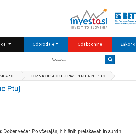
ice
Odprodaje
Odškodnine
Zakono
LNIČARJIH
POZIV K ODSTOPU UPRAVE PERUTNINE PTUJ
ne Ptuj
a): Dober večer. Po včerajšnjih hišnih preiskavah in sumih