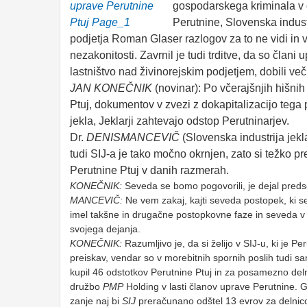
gospodarskega kriminala v d
Perutnine, Slovenska indust
podjetja Roman Glaser razlogov za to ne vidi in vzt
nezakonitosti. Zavrnil je tudi trditve, da so član
lastništvo nad živinorejskim podjetjem, dobili več 
JAN
KONEČNIK
(novinar): Po včerajšnjih hišnih
Ptuj, dokumentov v zvezi z dokapitalizacijo tega p
jekla, Jeklarji zahtevajo odstop Perutninarjev.
Dr.
DENIS
MANCEVIČ
(Slovenska industrija jekl
tudi SIJ-a je tako močno okrnjen, zato si težko 
Perutnine Ptuj v danih razmerah.
KONEČNIK:
Seveda se bomo pogovorili, je dejal pred
MANCEVIČ:
Ne vem zakaj, kajti seveda postopek, ki s
imel takšne in drugačne postopkovne faze in seveda v Sl
svojega dejanja.
KONEČNIK:
Razumljivo je, da si želijo v SIJ-u, ki je Per
preiskav, vendar so v morebitnih spornih poslih tudi s
kupil 46 odstotkov Perutnine Ptuj in za posamezno deln
družbo
PMP
Holding v lasti članov uprave Perutnine.
zanje naj bi
SIJ
preračunano odštel 13 evrov za delnico. 