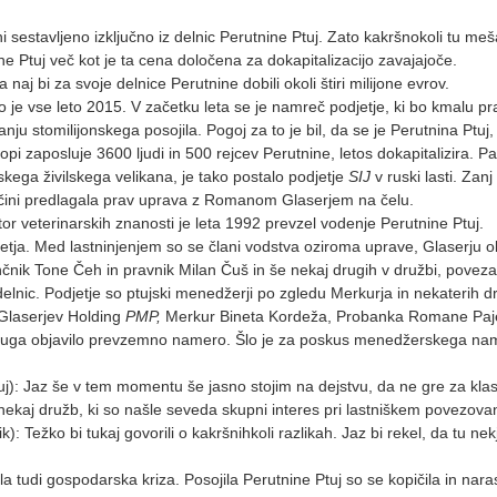
 sestavljeno izključno iz delnic Perutnine Ptuj. Zato kakršnokoli tu meša
ne Ptuj več kot je ta cena določena za dokapitalizacijo zavajajoče.
 naj bi za svoje delnice Perutnine dobili okoli štiri milijone evrov.
ko je vse leto 2015. V začetku leta se je namreč podjetje, ki bo kmalu p
ju stomilijonskega posojila. Pogoj za to je bil, da se je Perutnina Ptuj,
opi zaposluje 3600 ljudi in 500 rejcev Perutnine, letos dokapitalizira. P
jskega živilskega velikana, je tako postalo podjetje
SIJ
v ruski lasti. Zanj
pščini predlagala prav uprava z Romanom Glaserjem na čelu.
r veterinarskih znanosti je leta 1992 prevzel vodenje Perutnine Ptuj.
letja. Med lastninjenjem so se člani vodstva oziroma uprave, Glaserju o
nčnik Tone Čeh in pravnik Milan Čuš in še nekaj drugih v družbi, povezal
 delnic. Podjetje so ptujski menedžerji po zgledu Merkurja in nekaterih d
, Glaserjev Holding
PMP,
Merkur Bineta Kordeža, Probanka Romane Paj
druga objavilo prevzemno namero. Šlo je za poskus menedžerskega na
j): Jaz še v tem momentu še jasno stojim na dejstvu, da ne gre za kla
aj družb, ki so našle seveda skupni interes pri lastniškem povezovan
 Težko bi tukaj govorili o kakršnihkoli razlikah. Jaz bi rekel, da tu nek
a tudi gospodarska kriza. Posojila Perutnine Ptuj so se kopičila in nara