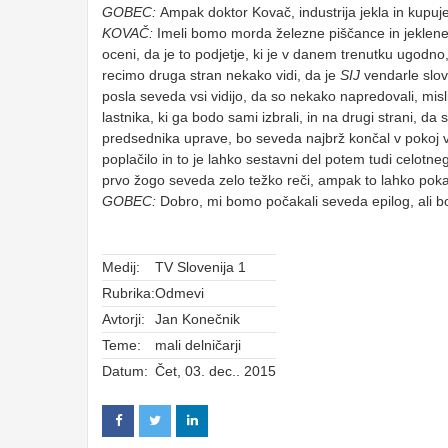
GOBEC:
Ampak doktor Kovač, industrija jekla in kupuj
KOVAČ:
Imeli bomo morda železne piščance in jeklen
oceni, da je to podjetje, ki je v danem trenutku ugodno,
recimo druga stran nekako vidi, da je
SIJ
vendarle slove
posla seveda vsi vidijo, da so nekako napredovali, misli
lastnika, ki ga bodo sami izbrali, in na drugi strani, d
predsednika uprave, bo seveda najbrž končal v pokoj v 
poplačilo in to je lahko sestavni del potem tudi celotneg
prvo žogo seveda zelo težko reči, ampak to lahko pok
GOBEC:
Dobro, mi bomo počakali seveda epilog, ali b
Medij:
TV Slovenija 1
Rubrika:
Odmevi
Avtorji:
Jan Konečnik
Teme:
mali delničarji
Datum:
Čet, 03. dec.. 2015