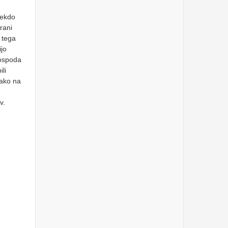
EUROFI 2023 Financial
Forum
nekdo
Sobota, 16.9.2023
rani
Nadaljevanje sodnih
z tega
postopkov VZMD, zaradi
oškodovanj delničarjev
ijo
družb MERCATOR, d.d., in
gospoda
M1, d.d.
Četrtek, 31.8.2023
li
tako na
18. BLEJSKI STRATEŠKI
FORUM v znamenju
solidarnosti in
zgodovinske "BLEJSKE
v.
ZAVEZE"
Sreda, 30.8.2023
VZMD President addressed
American actors and
screenwriters ON STRIKE
Sreda, 16.8.2023
36. skupščina TELEKOM
SLOVENIJE, d.d. brez
dividend in s pomembnimi
vprašanji VZMD
Petek, 16.6.2023
Predstavitev predloga
VZMD za spremembe in