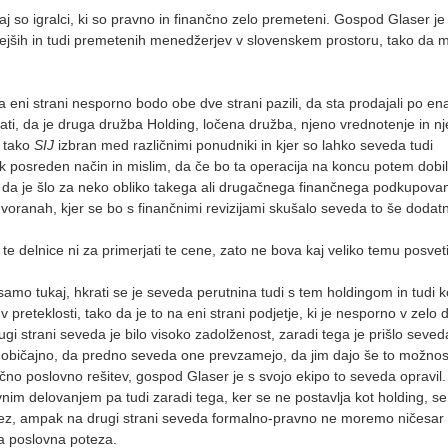
 so igralci, ki so pravno in finančno zelo premeteni. Gospod Glaser je
ejših in tudi premetenih menedžerjev v slovenskem prostoru, tako da m
a eni strani nesporno bodo obe dve strani pazili, da sta prodajali po ena
ti, da je druga družba Holding, ločena družba, njeno vrednotenje in n
l tako
SIJ
izbran med različnimi ponudniki in kjer so lahko seveda tudi
k posreden način in mislim, da če bo ta operacija na koncu potem dobi
, da je šlo za neko obliko takega ali drugačnega finančnega podkupovan
voranah, kjer se bo s finančnimi revizijami skušalo seveda to še dodat
te delnice ni za primerjati te cene, zato ne bova kaj veliko temu posvet
le samo tukaj, hkrati se je seveda perutnina tudi s tem holdingom in tudi
 preteklosti, tako da je to na eni strani podjetje, ki je nesporno v zelo 
rugi strani seveda je bilo visoko zadolženost, zaradi tega je prišlo seve
e običajno, da predno seveda one prevzamejo, da jim dajo še to možnos
ančno poslovno rešitev, gospod Glaser je s svojo ekipo to seveda opravil.
nim delovanjem pa tudi zaradi tega, ker se ne postavlja kot holding, se
potez, ampak na drugi strani seveda formalno-pravno ne moremo ničesar
na poslovna poteza.