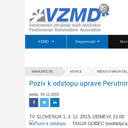
VZMD
Dejavnosti
Nov
NAHAJATE SE:
NOVICE
MEDIJI O MALIH DE
Poziv k odstopu uprave Perutni
petek, 04.12.2015
TV
SLOVENIJA
1, 3. 12. 2015,
ODMEVI,
22.00
TANJA
GOBEC
(voditeljic