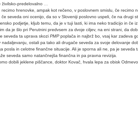
e živilsko-predelovalno …
e recimo hrenovke, ampak kot rečeno, v poslovnem smislu, če recimo 
 če seveda oni ocenijo, da so v Sloveniji poslovno uspeli, če na drugi st
nsko podjetje, kljub temu, da je v tuji lasti, ki ima neko tradicijo in če i
m da je šlo pri Perutnini predvsem za dvoje ciljev, na eni strani, da dob
a se seveda ta uprava skozi
PMP
poplača in najbrž bo, vsaj kar zadeva 
nadaljevanju, ostali pa tako ali drugače seveda za svoje delovanje dobi
a posla in celotne finančne situacije. Ali je sporna ali ne, pa je seveda 
aže seveda samo natančnejša finančna in pa pravna revizija.
omo dobili jeklene piščance, doktor Kovač, hvala lepa za obisk Odmevo