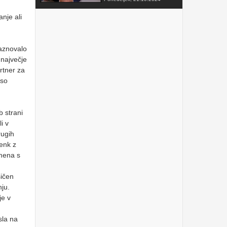
nje ali
FAKTOR na TV3 -
Predsednik VZMD o
postopkih skupinskih tožb
zoper telekomunikacijske
operaterje
Sobota, 12.10.2024
raznovalo
 največje
VZMD na Odboru za
artner za
finance DZ RS s predlogi
nujnih popravkov Zakona o
 so
razlaščenih bančnih
vlagateljih
Petek, 10.5.2024
prispevek TVSLO3 -
b strani
Novinarska konferenca
i v
VZMD in ZPS o kolektivnih
tožbah proti operaterjem
rugih
Ponedeljek, 8.4.2024
enk z
mena s
www.kolektivno-varstvo.si
-- Izjava mag. Kristjan
Verbič, predsednik VZMD:
sičen
Halo, operater! Bodi fer.
ju.
Nedelja, 7.4.2024
je v
»HALO, OPERATER! BODI
FER.« - VZMD in ZPS
skupaj za potrošnike -
sla na
novinarska konferenca