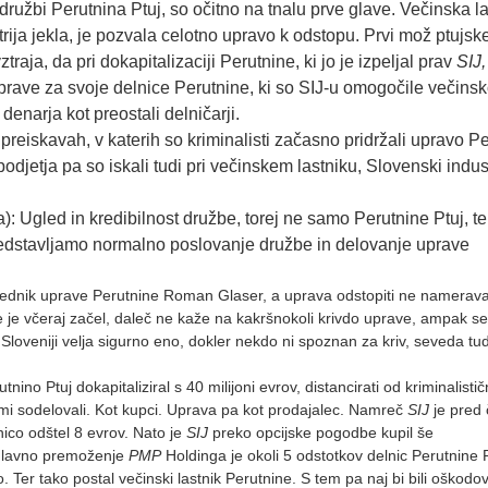
ružbi Perutnina Ptuj, so očitno na tnalu prve glave. Večinska l
rija jekla, je pozvala celotno upravo k odstopu. Prvi mož ptujsk
raja, da pri dokapitalizaciji Perutnine, ki jo je izpeljal prav
SIJ,
i uprave za svoje delnice Perutnine, ki so SIJ-u omogočile večins
denarja kot preostali delničarji.
 preiskavah, v katerih so kriminalisti začasno pridržali upravo P
odjetja pa so iskali tudi pri večinskem lastniku, Slovenski indust
a): Ugled in kredibilnost družbe, torej ne samo Perutnine Ptuj, 
predstavljamo normalno poslovanje družbe in delovanje uprave
sednik uprave Perutnine Roman Glaser, a uprava odstopiti ne namerava
e je včeraj začel, daleč ne kaže na kakršnokoli krivdo uprave, ampak s
oveniji velja sigurno eno, dokler nekdo ni spoznan za kriv, seveda tudi
utnino Ptuj dokapitaliziral s 40 milijoni evrov, distancirati od kriminalistič
ami sodelovali. Kot kupci. Uprava pa kot prodajalec. Namreč
SIJ
je pred
ico odštel 8 evrov. Nato je
SIJ
preko opcijske pogodbe kupil še
 Glavno premoženje
PMP
Holdinga je okoli 5 odstotkov delnic Perutnine P
Ter tako postal večinski lastnik Perutnine. S tem pa naj bi bili oškodo