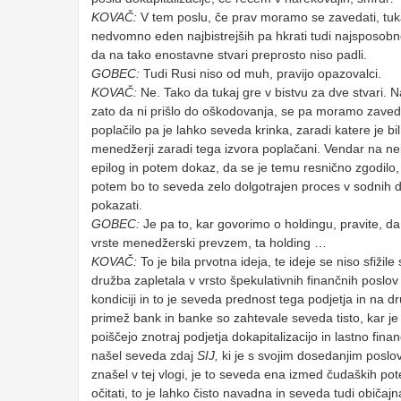
KOVAČ:
V tem poslu, če prav moramo se zavedati, tukaj
nedvomno eden najbistrejših pa hkrati tudi najsposobn
da na tako enostavne stvari preprosto niso padli.
GOBEC:
Tudi Rusi niso od muh, pravijo opazovalci.
KOVAČ:
Ne. Tako da tukaj gre v bistvu za dve stvari. N
zato da ni prišlo do oškodovanja, se pa moramo zaveda
poplačilo pa je lahko seveda krinka, zaradi katere je bi
menedžerji zaradi tega izvora poplačani. Vendar na ne
epilog in potem dokaz, da se je temu resnično zgodilo
potem bo to seveda zelo dolgotrajen proces v sodnih d
pokazati.
GOBEC:
Je pa to, kar govorimo o holdingu, pravite, da 
vrste menedžerski prevzem, ta holding …
KOVAČ:
To je bila prvotna ideja, te ideje se niso sfiži
družba zapletala v vrsto špekulativnih finančnih poslov v
kondiciji in to je seveda prednost tega podjetja in na d
primež bank in banke so zahtevale seveda tisto, kar j
poiščejo znotraj podjetja dokapitalizacijo in lastno fin
našel seveda zdaj
SIJ,
ki je s svojim dosedanjim poslov
znašel v tej vlogi, je to seveda ena izmed čudaških 
očitati, to je lahko čisto navadna in seveda tudi običaj