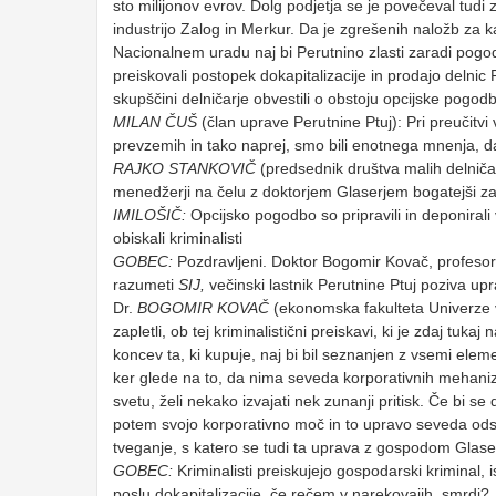
sto milijonov evrov. Dolg podjetja se je povečeval tudi
industrijo Zalog in Merkur. Da je zgrešenih naložb za ka
Nacionalnem uradu naj bi Perutnino zlasti zaradi pogo
preiskovali postopek dokapitalizacije in prodajo delnic P
skupščini delničarje obvestili o obstoju opcijske pogo
MILAN
ČUŠ
(član uprave Perutnine Ptuj): Pri preučitv
prevzemih in tako naprej, smo bili enotnega mnenja, d
RAJKO
STANKOVIČ
(predsednik društva malih delničar
menedžerji na čelu z doktorjem Glaserjem bogatejši za p
IMILOŠIČ:
Opcijsko pogodbo so pripravili in deponirali v
obiskali kriminalisti
GOBEC:
Pozdravljeni. Doktor Bogomir Kovač, profesor
razumeti
SIJ,
večinski lastnik Perutnine Ptuj poziva upr
Dr.
BOGOMIR
KOVAČ
(ekonomska fakulteta Univerze v 
zapletli, ob tej kriminalistični preiskavi, ki je zdaj tuk
koncev ta, ki kupuje, naj bi bil seznanjen z vsemi ele
ker glede na to, da nima seveda korporativnih mehan
svetu, želi nekako izvajati nek zunanji pritisk. Če bi 
potem svojo korporativno moč in to upravo seveda odslo
tveganje, s katero se tudi ta uprava z gospodom Glase
GOBEC:
Kriminalisti preiskujejo gospodarski kriminal,
poslu dokapitalizacije, če rečem v narekovajih, smrdi?