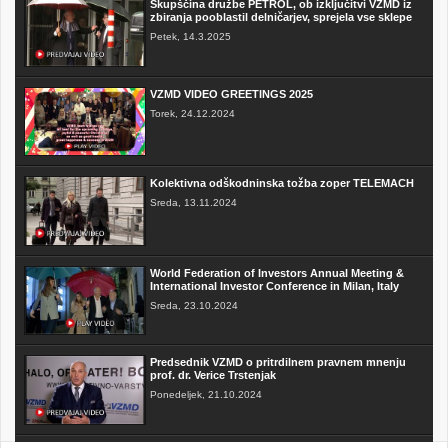
Skupščina družbe PETROL, ob izključitvi VZMD iz
zbiranja pooblastil delničarjev, sprejela vse sklepe
Petek, 14.3.2025
VZMD VIDEO GREETINGS 2025
Torek, 24.12.2024
Kolektivna odškodninska tožba zoper TELEMACH
Sreda, 13.11.2024
World Federation of Investors Annual Meeting &
International Investor Conference in Milan, Italy
Sreda, 23.10.2024
Predsednik VZMD o pritrdilnem pravnem mnenju
prof. dr. Verice Trstenjak
Ponedeljek, 21.10.2024