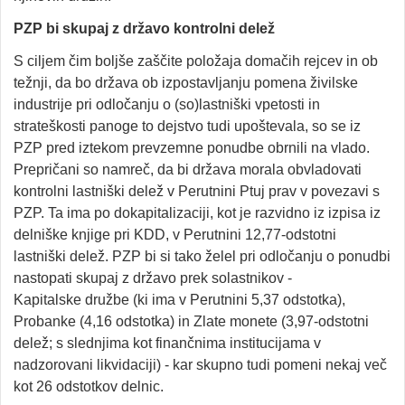
PZP bi skupaj z državo kontrolni delež
S ciljem čim boljše zaščite položaja domačih rejcev in ob
težnji, da bo država ob izpostavljanju pomena živilske
industrije pri odločanju o (so)lastniški vpetosti in
strateškosti panoge to dejstvo tudi upoštevala, so se iz
PZP pred iztekom prevzemne ponudbe obrnili na vlado.
Prepričani so namreč, da bi država morala obvladovati
kontrolni lastniški delež v Perutnini Ptuj prav v povezavi s
PZP. Ta ima po dokapitalizaciji, kot je razvidno iz izpisa iz
delniške knjige pri KDD, v Perutnini 12,77-odstotni
lastniški delež. PZP bi si tako želel pri odločanju o ponudbi
nastopati skupaj z državo prek solastnikov -
Kapitalske družbe (ki ima v Perutnini 5,37 odstotka),
Probanke (4,16 odstotka) in Zlate monete (3,97-odstotni
delež; s slednjima kot finančnima institucijama v
nadzorovani likvidaciji) - kar skupno tudi pomeni nekaj več
kot 26 odstotkov delnic.