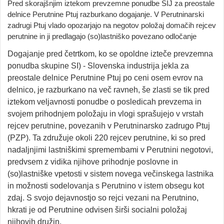
Pred skorajšnjim iztekom prevzemne ponudbe SIJ za preostale
delnice Perutnine Ptuj razburkano dogajanje. V Perutninarski
zadrugi Ptuj vlado opozarjajo na negotov položaj domačih rejcev
perutnine in ji predlagajo (so)lastniško povezano odločanje
Dogajanje pred četrtkom, ko se opoldne izteče prevzemna
ponudba skupine SI) - Slovenska industrija jekla za
preostale delnice Perutnine Ptuj po ceni osem evrov na
delnico, je razburkano na več ravneh, še zlasti se tik pred
iztekom veljavnosti ponudbe o posledicah prevzema in
svojem prihodnjem položaju in vlogi sprašujejo v vrstah
rejcev perutnine, povezanih v Perutninarsko zadrugo Ptuj
(PZP). Ta združuje okoli 220 rejcev perutnine, ki so pred
nadaljnjimi lastniškimi spremembami v Perutnini negotovi,
predvsem z vidika njihove prihodnje poslovne in
(so)lastniške vpetosti v sistem novega večinskega lastnika
in možnosti sodelovanja s Perutnino v istem obsegu kot
zdaj. S svojo dejavnostjo so rejci vezani na Perutnino,
hkrati je od Perutnine odvisen širši socialni položaj
njihovih družin.