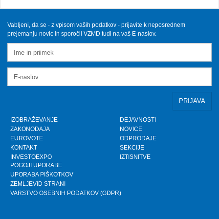
FAKTOR na TV3 - Predsednik VZMD o postopkih
skupinskih tožb zoper telekomunikacijske
operaterje
Sobota, 12.10.2024
Vabljeni, da se - z vpisom vaših podatkov - prijavite k neposrednem
prejemanju novic in sporočil VZMD tudi na vaš E-naslov.
VZMD na Odboru za finance DZ RS s predlogi
nujnih popravkov Zakona o razlaščenih bančnih
vlagateljih
Petek, 10.5.2024
prispevek TVSLO3 - Novinarska konferenca VZMD
in ZPS o kolektivnih tožbah proti operaterjem
Ponedeljek, 8.4.2024
IZOBRAŽEVANJE
DEJAVNOSTI
ZAKONODAJA
NOVICE
www.kolektivno-varstvo.si -- Izjava mag. Kristjan
EUROVOTE
ODPRODAJE
Verbič, predsednik VZMD: Halo, operater! Bodi fer.
KONTAKT
SEKCIJE
Nedelja, 7.4.2024
INVESTOEXPO
IZTISNITVE
POGOJI UPORABE
UPORABA PIŠKOTKOV
»HALO, OPERATER! BODI FER.« - VZMD in ZPS
skupaj za potrošnike - novinarska konferenca
ZEMLJEVID STRANI
VARSTVO OSEBNIH PODATKOV (GDPR)
Torek, 26.3.2024