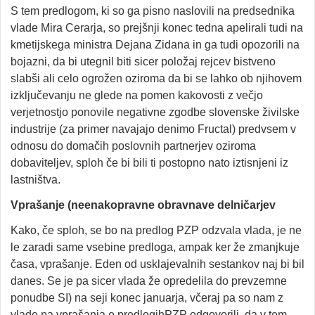
S tem predlogom, ki so ga pisno naslovili na predsednika
vlade Mira Cerarja, so prejšnji konec tedna apelirali tudi na
kmetijskega ministra Dejana Zidana in ga tudi opozorili na
bojazni, da bi utegnil biti sicer položaj rejcev bistveno
slabši ali celo ogrožen oziroma da bi se lahko ob njihovem
izključevanju ne glede na pomen kakovosti z večjo
verjetnostjo ponovile negativne zgodbe slovenske živilske
industrije (za primer navajajo denimo Fructal) predvsem v
odnosu do domačih poslovnih partnerjev oziroma
dobaviteljev, sploh če bi bili ti postopno nato iztisnjeni iz
lastništva.
Vprašanje (neenakopravne obravnave delničarjev
Kako, če sploh, se bo na predlog PZP odzvala vlada, je ne
le zaradi same vsebine predloga, ampak ker že zmanjkuje
časa, vprašanje. Eden od usklajevalnih sestankov naj bi bil
danes. Se je pa sicer vlada že opredelila do prevzemne
ponudbe SI) na seji konec januarja, včeraj pa so nam z
vlade na vprašanja o predlogihPZP odgovorili, da v tem