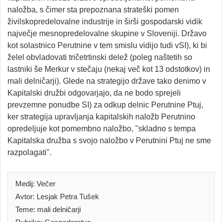
naložba, s čimer sta prepoznana strateški pomen
živilskopredelovalne industrije in širši gospodarski vidik
največje mesnopredelovalne skupine v Sloveniji. Državo
kot solastnico Perutnine v tem smislu vidijo tudi vSI), ki bi
želel obvladovati tričetrtinski delež (poleg naštetih so
lastniki še Merkur v stečaju (nekaj več kot 13 odstotkov) in
mali delničarji). Glede na strategijo države tako denimo v
Kapitalski družbi odgovarjajo, da ne bodo sprejeli
prevzemne ponudbe SI) za odkup delnic Perutnine Ptuj,
ker strategija upravljanja kapitalskih naložb Perutnino
opredeljuje kot pomembno naložbo, "skladno s tempa
Kapitalska družba s svojo naložbo v Perutnini Ptuj ne sme
razpolagati".
Medij: Večer
Avtor: Lesjak Petra Tušek
Teme: mali delničarji