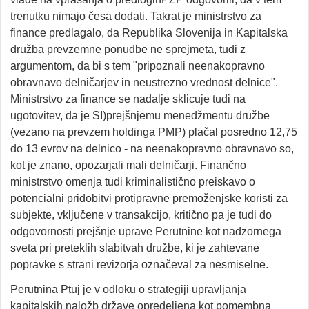
trenutku nimajo česa dodati. Takrat je ministrstvo za
finance predlagalo, da Republika Slovenija in Kapitalska
družba prevzemne ponudbe ne sprejmeta, tudi z
argumentom, da bi s tem "pripoznali neenakopravno
obravnavo delničarjev in neustrezno vrednost delnice".
Ministrstvo za finance se nadalje sklicuje tudi na
ugotovitev, da je SI)prejšnjemu menedžmentu družbe
(vezano na prevzem holdinga PMP) plačal posredno 12,75
do 13 evrov na delnico - na neenakopravno obravnavo so,
kot je znano, opozarjali mali delničarji. Finančno
ministrstvo omenja tudi kriminalistično preiskavo o
potencialni pridobitvi protipravne premoženjske koristi za
subjekte, vključene v transakcijo, kritično pa je tudi do
odgovornosti prejšnje uprave Perutnine kot nadzornega
sveta pri preteklih slabitvah družbe, ki je zahtevane
popravke s strani revizorja označeval za nesmiselne.
Perutnina Ptuj je v odloku o strategiji upravljanja
kapitalskih naložb države opredeljena kot pomembna