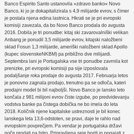
Banco Espirito Santo ustanovila »zdravo banko« Novo
Banco, ki jo je dokapitalizirala s 4,9 milijarde evrov, s čimer
je postala njena edina lastnica. Hkrati se je pri evropski
komisiji zavezala, da bo Novo Banco prodala do avgusta
2016. Dobila je tri ponudbe: kitaj ski zavarovalniški velikan
Anbang je ponudil 3,5 milijarde evrov, kitajski naložbeni
sklad Fosun 1,3 milijarde, ameriški naložbeni sklad Apollo
(kupec slovenskeNKBM) pa približno dve milijardi.
Septembra lani je Portugalska vse tri ponudbe zavrnila kot
prenizke, pri evropski komisiji pa sije izposlovala
podaljšanje roka prodaje do avgusta 2017. Februarja letos
je ponovno zagnala prodajo, trenutno pa se odloča, kateri
prodajni model bi bil najboljši. Novo Banco je lansko leto
končala z 981 milijoni evrov čiste izgube, po predvidevanju
vodstva banke pa čistega dobička ne bo imela do leta
2018. Količnik njene kapitalske ustreznosti je bil konec
lanskega leta 13,6-odstoten, se pravi, daje le rahlo nad
evropskim povprečjem. Pa vendar je portugalska državi
noče prodati na hitro. Pripravljena seje boriti in pogajati z