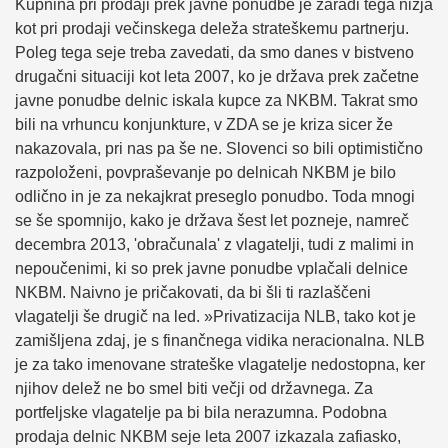
Kupnina pri prodaji prek javne ponudbe je zaradi tega nižja
kot pri prodaji večinskega deleža strateškemu partnerju.
Poleg tega seje treba zavedati, da smo danes v bistveno
drugačni situaciji kot leta 2007, ko je država prek začetne
javne ponudbe delnic iskala kupce za NKBM. Takrat smo
bili na vrhuncu konjunkture, v ZDA se je kriza sicer že
nakazovala, pri nas pa še ne. Slovenci so bili optimistično
razpoloženi, povpraševanje po delnicah NKBM je bilo
odlično in je za nekajkrat preseglo ponudbo. Toda mnogi
se še spomnijo, kako je država šest let pozneje, namreč
decembra 2013, 'obračunala' z vlagatelji, tudi z malimi in
nepoučenimi, ki so prek javne ponudbe vplačali delnice
NKBM. Naivno je pričakovati, da bi šli ti razlaščeni
vlagatelji še drugič na led. »Privatizacija NLB, tako kot je
zamišljena zdaj, je s finančnega vidika neracionalna. NLB
je za tako imenovane strateške vlagatelje nedostopna, ker
njihov delež ne bo smel biti večji od državnega. Za
portfeljske vlagatelje pa bi bila nerazumna. Podobna
prodaja delnic NKBM seje leta 2007 izkazala zafiasko,