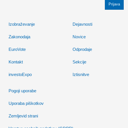
Ponedeljek, 8.4.2024
www.kolektivno-varstvo.si -- Izjava mag. Kristjan
Verbič, predsednik VZMD: Halo, operater! Bodi fer.
Izobraževanje
Dejavnosti
Nedelja, 7.4.2024
Zakonodaja
Novice
»HALO, OPERATER! BODI FER.« - VZMD in ZPS
skupaj za potrošnike - novinarska konferenca
EuroVote
Odprodaje
Torek, 26.3.2024
Kontakt
Sekcije
HALO, OPERATER! BODI FER.
investoExpo
Iztisnitve
Ponedeljek, 25.3.2024
Pogoji uporabe
»MALIM DELNIČARJEM STE UKRADLI MILIJONE
€!« - Predsednik VZMD pred sodiščem oproščen
vseh obtožb
Uporaba piškotkov
Ponedeljek, 18.3.2024
Zemljevid strani
Water-Energy-Food-Ecosystem (WEFE) Nexus & its
socio-economic implications: what lies ahead?