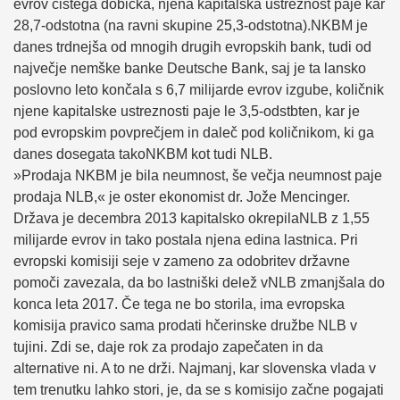
evrov čistega dobička, njena kapitalska ustreznost paje kar
28,7-odstotna (na ravni skupine 25,3-odstotna).NKBM je
danes trdnejša od mnogih drugih evropskih bank, tudi od
največje nemške banke Deutsche Bank, saj je ta lansko
poslovno leto končala s 6,7 milijarde evrov izgube, količnik
njene kapitalske ustreznosti paje le 3,5-odstbten, kar je
pod evropskim povprečjem in daleč pod količnikom, ki ga
danes dosegata takoNKBM kot tudi NLB.
»Prodaja NKBM je bila neumnost, še večja neumnost paje
prodaja NLB,« je oster ekonomist dr. Jože Mencinger.
Država je decembra 2013 kapitalsko okrepilaNLB z 1,55
milijarde evrov in tako postala njena edina lastnica. Pri
evropski komisiji seje v zameno za odobritev državne
pomoči zavezala, da bo lastniški delež vNLB zmanjšala do
konca leta 2017. Če tega ne bo storila, ima evropska
komisija pravico sama prodati hčerinske družbe NLB v
tujini. Zdi se, daje rok za prodajo zapečaten in da
alternative ni. A to ne drži. Najmanj, kar slovenska vlada v
tem trenutku lahko stori, je, da se s komisijo začne pogajati