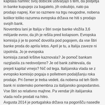
kapitala namreč svoj dobiček ustvarjajo s tem, da podjetja
in banke kupujejo za bagatelo, jih oskubijo, nato pa
prodajo naprej. Ker so razmere na trgu neugodne, nobena
kolikor toliko razumna evropska država ne hiti s prodajo
svojih bank.
Novembra lani je Italija v štiri svoje banke vložila 3,6
milijarde evrov, da jih je rešila pred kolapsom. Evropska
komisija ji je to pomoč dovolila pod pogojem, da vse štiri
banke proda do aprila letos. April je tu, a Italija zaveze ni
izpolnila. Jo je evropska
komisija zaradi kršitve kaznovala? Je pomoč bankam
razglasila za nedovoljeno? Je od bank zahtevala, da
prejeti kapital vrnejo? Nič od tega. Italijanska vlada se z
evropsko komisijo pogaja o polletnem podaljšanju roka
prodaje. Pri čemer je treba vedeti, da nobena od teh štirih
bank ni sistemsko pomembna za italijansko gospodarstvo.
Vse štiri so relativno majhne. Pa vendar jih italijanska
vlada noče prodati na hitro.
Avgusta 2014 je portugalska država na pogorišču nasedle