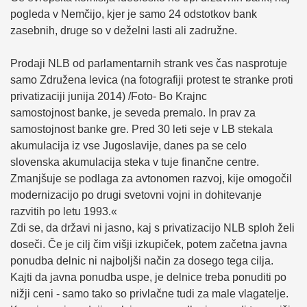
pogleda v Nemčijo, kjer je samo 24 odstotkov bank
zasebnih, druge so v deželni lasti ali zadružne.
Prodaji NLB od parlamentarnih strank ves čas nasprotuje
samo Združena levica (na fotografiji protest te stranke proti
privatizaciji junija 2014) /Foto- Bo Krajnc
samostojnost banke, je seveda premalo. In prav za
samostojnost banke gre. Pred 30 leti seje v LB stekala
akumulacija iz vse Jugoslavije, danes pa se celo
slovenska akumulacija steka v tuje finančne centre.
Zmanjšuje se podlaga za avtonomen razvoj, kije omogočil
modernizacijo po drugi svetovni vojni in dohitevanje
razvitih po letu 1993.«
Zdi se, da državi ni jasno, kaj s privatizacijo NLB sploh želi
doseči. Če je cilj čim višji izkupiček, potem začetna javna
ponudba delnic ni najboljši način za dosego tega cilja.
Kajti da javna ponudba uspe, je delnice treba ponuditi po
nižji ceni - samo tako so privlačne tudi za male vlagatelje.