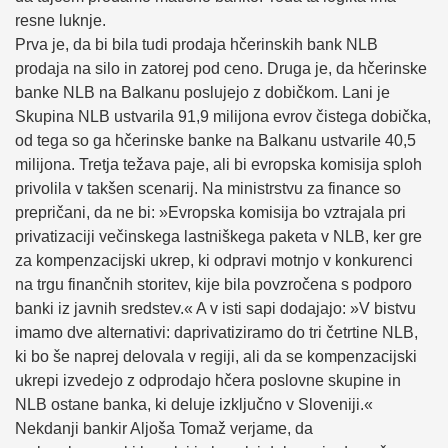
resne luknje.
Prva je, da bi bila tudi prodaja hčerinskih bank NLB
prodaja na silo in zatorej pod ceno. Druga je, da hčerinske
banke NLB na Balkanu poslujejo z dobičkom. Lani je
Skupina NLB ustvarila 91,9 milijona evrov čistega dobička,
od tega so ga hčerinske banke na Balkanu ustvarile 40,5
milijona. Tretja težava paje, ali bi evropska komisija sploh
privolila v takšen scenarij. Na ministrstvu za finance so
prepričani, da ne bi: »Evropska komisija bo vztrajala pri
privatizaciji večinskega lastniškega paketa v NLB, ker gre
za kompenzacijski ukrep, ki odpravi motnjo v konkurenci
na trgu finančnih storitev, kije bila povzročena s podporo
banki iz javnih sredstev.« A v isti sapi dodajajo: »V bistvu
imamo dve alternativi: daprivatiziramo do tri četrtine NLB,
ki bo še naprej delovala v regiji, ali da se kompenzacijski
ukrepi izvedejo z odprodajo hčera poslovne skupine in
NLB ostane banka, ki deluje izključno v Sloveniji.«
Nekdanji bankir Aljoša Tomaž verjame, da