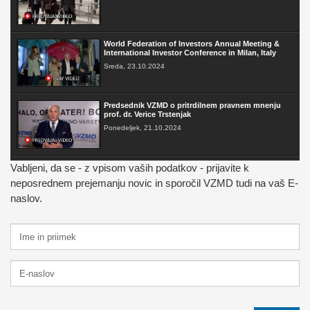
World Federation of Investors Annual Meeting &
International Investor Conference in Milan, Italy
Sreda, 23.10.2024
Predsednik VZMD o pritrdilnem pravnem mnenju
prof. dr. Verice Trstenjak
Ponedeljek, 21.10.2024
Vabljeni, da se - z vpisom vaših podatkov - prijavite k
FAKTOR na TV3 - Predsednik VZMD o postopkih
skupinskih tožb zoper telekomunikacijske
neposrednem prejemanju novic in sporočil VZMD tudi na vaš E-
operaterje
naslov.
Sobota, 12.10.2024
VZMD na Odboru za finance DZ RS s predlogi
nujnih popravkov Zakona o razlaščenih bančnih
vlagateljih
Petek, 10.5.2024
prispevek TVSLO3 - Novinarska konferenca VZMD
in ZPS o kolektivnih tožbah proti operaterjem