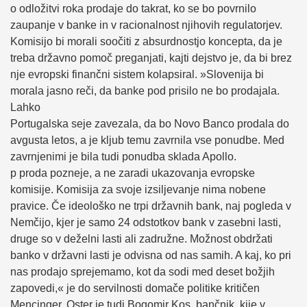
o odložitvi roka prodaje do takrat, ko se bo povrnilo
zaupanje v banke in v racionalnost njihovih regulatorjev.
Komisijo bi morali soočiti z absurdnostjo koncepta, da je
treba državno pomoč preganjati, kajti dejstvo je, da bi brez
nje evropski finančni sistem kolapsiral. »Slovenija bi
morala jasno reči, da banke pod prisilo ne bo prodajala.
Lahko
Portugalska seje zavezala, da bo Novo Banco prodala do
avgusta letos, a je kljub temu zavrnila vse ponudbe. Med
zavrnjenimi je bila tudi ponudba sklada Apollo.
p proda pozneje, a ne zaradi ukazovanja evropske
komisije. Komisija za svoje izsiljevanje nima nobene
pravice. Če ideološko ne trpi državnih bank, naj pogleda v
Nemčijo, kjer je samo 24 odstotkov bank v zasebni lasti,
druge so v deželni lasti ali zadružne. Možnost obdržati
banko v državni lasti je odvisna od nas samih. A kaj, ko pri
nas prodajo sprejemamo, kot da sodi med deset božjih
zapovedi,« je do servilnosti domače politike kritičen
Mencinger. Oster je tudi Bogomir Kos, bančnik, kije v