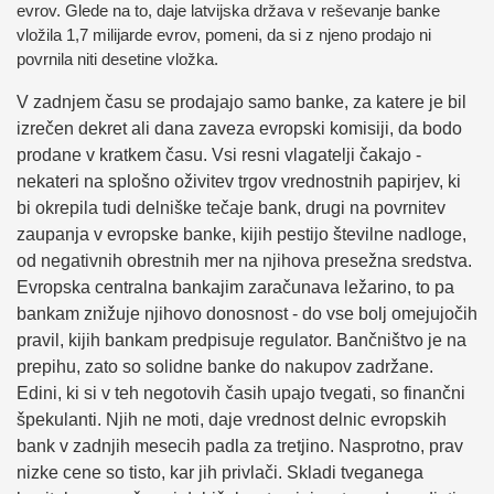
evrov. Glede na to, daje latvijska država v reševanje banke
vložila 1,7 milijarde evrov, pomeni, da si z njeno prodajo ni
povrnila niti desetine vložka.
V zadnjem času se prodajajo samo banke, za katere je bil
izrečen dekret ali dana zaveza evropski komisiji, da bodo
prodane v kratkem času. Vsi resni vlagatelji čakajo -
nekateri na splošno oživitev trgov vrednostnih papirjev, ki
bi okrepila tudi delniške tečaje bank, drugi na povrnitev
zaupanja v evropske banke, kijih pestijo številne nadloge,
od negativnih obrestnih mer na njihova presežna sredstva.
Evropska centralna bankajim zaračunava ležarino, to pa
bankam znižuje njihovo donosnost - do vse bolj omejujočih
pravil, kijih bankam predpisuje regulator. Bančništvo je na
prepihu, zato so solidne banke do nakupov zadržane.
Edini, ki si v teh negotovih časih upajo tvegati, so finančni
špekulanti. Njih ne moti, daje vrednost delnic evropskih
bank v zadnjih mesecih padla za tretjino. Nasprotno, prav
nizke cene so tisto, kar jih privlači. Skladi tveganega