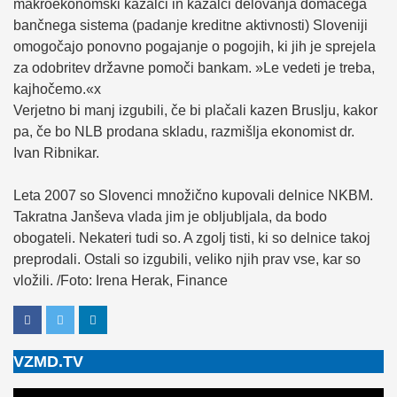
makroekonomski kazalci in kazalci delovanja domačega
bančnega sistema (padanje kreditne aktivnosti) Sloveniji
omogočajo ponovno pogajanje o pogojih, ki jih je sprejela
za odobritev državne pomoči bankam. »Le vedeti je treba,
kajhočemo.«x
Verjetno bi manj izgubili, če bi plačali kazen Bruslju, kakor
pa, če bo NLB prodana skladu, razmišlja ekonomist dr.
Ivan Ribnikar.
Leta 2007 so Slovenci množično kupovali delnice NKBM.
Takratna Janševa vlada jim je obljubljala, da bodo
obogateli. Nekateri tudi so. A zgolj tisti, ki so delnice takoj
preprodali. Ostali so izgubili, veliko njih prav vse, kar so
vložili. /Foto: Irena Herak, Finance
VZMD.TV