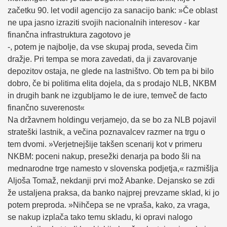
začetku 90. let vodil agencijo za sanacijo bank: »Če oblast
ne upa jasno izraziti svojih nacionalnih interesov - kar
finančna infrastruktura zagotovo je
-, potem je najbolje, da vse skupaj proda, seveda čim
dražje. Pri tempa se mora zavedati, da ji zavarovanje
depozitov ostaja, ne glede na lastništvo. Ob tem pa bi bilo
dobro, če bi politima elita dojela, da s prodajo NLB, NKBM
in drugih bank ne izgubljamo le de iure, temveč de facto
finančno suverenost«
Na državnem holdingu verjamejo, da se bo za NLB pojavil
strateški lastnik, a večina poznavalcev razmer na trgu o
tem dvomi. »Verjetnejšije takšen scenarij kot v primeru
NKBM: poceni nakup, presežki denarja pa bodo šli na
mednarodne trge namesto v slovenska podjetja,« razmišlja
Aljoša Tomaž, nekdanji prvi mož Abanke. Dejansko se zdi
že ustaljena praksa, da banko najprej prevzame sklad, ki jo
potem preproda. »Nihčepa se ne vpraša, kako, za vraga,
se nakup izplača tako temu skladu, ki opravi nalogo