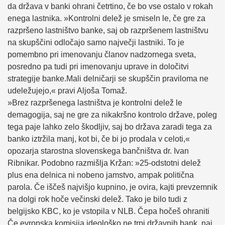
da država v banki ohrani četrtino, če bo vse ostalo v rokah
enega lastnika. »Kontrolni delež je smiseln le, če gre za
razpršeno lastništvo banke, saj ob razpršenem lastništvu
na skupščini odločajo samo največji lastniki. To je
pomembno pri imenovanju članov nadzornega sveta,
posredno pa tudi pri imenovanju uprave in določitvi
strategije banke.Mali delničarji se skupščin praviloma ne
udeležujejo,« pravi Aljoša Tomaž.
»Brez razpršenega lastništva je kontrolni delež le
demagogija, saj ne gre za nikakršno kontrolo države, poleg
tega paje lahko zelo škodljiv, saj bo država zaradi tega za
banko iztržila manj, kot bi, če bi jo prodala v celoti,«
opozarja starostna slovenskega bančništva dr. Ivan
Ribnikar. Podobno razmišlja Kržan: »25-odstotni delež
plus ena delnica ni nobeno jamstvo, ampak politična
parola. Če iščeš najvišjo kupnino, je ovira, kajti prevzemnik
na dolgi rok hoče večinski delež. Tako je bilo tudi z
belgijsko KBC, ko je vstopila v NLB. Čepa hočeš ohraniti
Če evropska komisija ideološko ne trpi državnih bank, naj