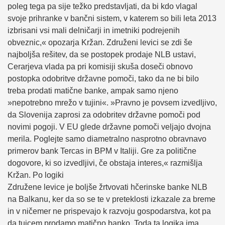
poleg tega pa sije težko predstavljati, da bi kdo vlagal
svoje prihranke v bančni sistem, v katerem so bili leta 2013
izbrisani vsi mali delničarji in imetniki podrejenih
obveznic,« opozarja Kržan. Združeni levici se zdi še
najboljša rešitev, da se postopek prodaje NLB ustavi,
Cerarjeva vlada pa pri komisiji skuša doseči obnovo
postopka odobritve državne pomoči, tako da ne bi bilo
treba prodati matične banke, ampak samo njeno
»nepotrebno mrežo v tujini«. »Pravno je povsem izvedljivo,
da Slovenija zaprosi za odobritev državne pomoči pod
novimi pogoji. V EU glede državne pomoči veljajo dvojna
merila. Poglejte samo diametralno nasprotno obravnavo
primerov bank Tercas in BPM v Italiji. Gre za politične
dogovore, ki so izvedljivi, če obstaja interes,« razmišlja
Kržan. Po logiki
Združene levice je boljše žrtvovati hčerinske banke NLB
na Balkanu, ker da so se te v preteklosti izkazale za breme
in v ničemer ne prispevajo k razvoju gospodarstva, kot pa
da tujcem prodamo matično banko. Toda ta logika ima