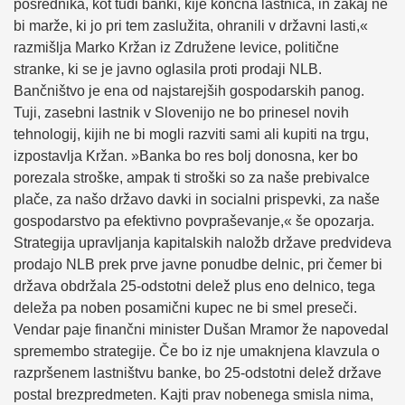
posrednika, kot tudi banki, kije končna lastnica, in zakaj ne
bi marže, ki jo pri tem zaslužita, ohranili v državni lasti,«
razmišlja Marko Kržan iz Združene levice, politične
stranke, ki se je javno oglasila proti prodaji NLB.
Bančništvo je ena od najstarejših gospodarskih panog.
Tuji, zasebni lastnik v Slovenijo ne bo prinesel novih
tehnologij, kijih ne bi mogli razviti sami ali kupiti na trgu,
izpostavlja Kržan. »Banka bo res bolj donosna, ker bo
porezala stroške, ampak ti stroški so za naše prebivalce
plače, za našo državo davki in socialni prispevki, za naše
gospodarstvo pa efektivno povpraševanje,« še opozarja.
Strategija upravljanja kapitalskih naložb države predvideva
prodajo NLB prek prve javne ponudbe delnic, pri čemer bi
država obdržala 25-odstotni delež plus eno delnico, tega
deleža pa noben posamični kupec ne bi smel preseči.
Vendar paje finančni minister Dušan Mramor že napovedal
spremembo strategije. Če bo iz nje umaknjena klavzula o
razpršenem lastništvu banke, bo 25-odstotni delež države
postal brezpredmeten. Kajti prav nobenega smisla nima,