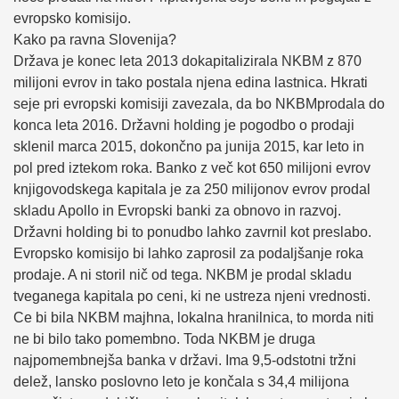
evropsko komisijo.
Kako pa ravna Slovenija?
Država je konec leta 2013 dokapitalizirala NKBM z 870
milijoni evrov in tako postala njena edina lastnica. Hkrati
seje pri evropski komisiji zavezala, da bo NKBMprodala do
konca leta 2016. Državni holding je pogodbo o prodaji
sklenil marca 2015, dokončno pa junija 2015, kar leto in
pol pred iztekom roka. Banko z več kot 650 milijoni evrov
knjigovodskega kapitala je za 250 milijonov evrov prodal
skladu Apollo in Evropski banki za obnovo in razvoj.
Državni holding bi to ponudbo lahko zavrnil kot preslabo.
Evropsko komisijo bi lahko zaprosil za podaljšanje roka
prodaje. A ni storil nič od tega. NKBM je prodal skladu
tveganega kapitala po ceni, ki ne ustreza njeni vrednosti.
Ce bi bila NKBM majhna, lokalna hranilnica, to morda niti
ne bi bilo tako pomembno. Toda NKBM je druga
najpomembnejša banka v državi. Ima 9,5-odstotni tržni
delež, lansko poslovno leto je končala s 34,4 milijona