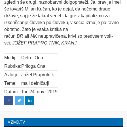
zgledih še drugi, raznobarvni dolgoprsteži. Ja, prav je imel
še tovariš Milan Kučan, ko je dejal, da nočemo druge
države, saj je že takrat vedel, da gre v kapitalizmu za
izkoriščanje človeka po človeku, v socializmu je pa ravno
obratno. Zato je vsaka kritika na
račun
BR
ali
MK
neupravičena, krivi so predvsem voli-
vci.
JOŽEF
PRAPRO
TNIK,
KRANJ
Medij:
Delo - Ona
Rubrika:
Priloga Ona
Avtorji:
Jožef Praprotnik
Teme:
mali delničarji
Datum:
Tor, 24. nov.. 2015
VZMD.TV