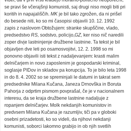
se pravi še včerajšnji komunisti, saj drugi niso mogli biti pri
koritih in napajališčih.
MK
je bil tako zgrožen, da ni prišel
do besede niti, ko so mi časopisi objavili 10. 12. 1992
zapis z naslovom Obtožujem: stranke skupščine, vlado,
predsedstvo
RS,
sodstvo, policijo,
GZ,
ker niso nič naredili
zoper divje lastninjenje družbene lastnine. Ta tekst je bil
objavljen dve leti po osamosvojitvi, 12. 2. 1998 so mi
ponovno objavili isti tekst z nadaljevanjem: krasti malim
delničarjem in novo zaposlenim je gospodarski kriminal,
soglasje PIDov in skladov pa korupcija. To je bilo leta 1998
in do 8. 4. 2002 so se spreminjali le datumi in takrat sem
predsednike Milana Kučana, Janeza Drnovška in Boruta
Pahorja z odprtim pismom povprašal, če je v nacionalnem
interesu, da se kraja družbene lastnine nadaljuje z
ropanjem delničarjev. Molk nekdanjih komunistov in
predvsem Milana Kučana je razumljiv, tiči pa v globoki
osebni prizadetosti, ko so videli, da njihovi nekdanji
komunisti, soborci lakomno grabijo in ob njih svetlih