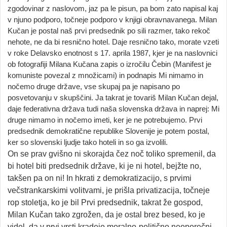
zgodovinar z naslovom, jaz pa le pisun, pa bom zato napisal kaj
v njuno podporo, točneje podporo v knjigi obravnavanega. Milan
Kučan je postal naš prvi predsednik po sili razmer, tako rekoč
nehote, ne da bi resnično hotel. Daje resnično tako, morate vzeti
v roke Delavsko enotnost s 17. aprila 1987, kjer je na naslovnici
ob fotografiji Milana Kučana zapis o izročilu Čebin (Manifest je
komuniste povezal z množicami) in podnapis Mi nimamo in
nočemo druge države, vse skupaj pa je napisano po
posvetovanju v skupščini. Ja takrat je tovariš Milan Kučan dejal,
daje federativna država tudi naša slovenska država in naprej: Mi
druge nimamo in nočemo imeti, ker je ne potrebujemo. Prvi
predsednik demokratične republike Slovenije je potem postal,
ker so slovenski ljudje tako hoteli in so ga izvolili.
On se prav gvišno ni skorajda čez noč toliko spremenil, da
bi hotel biti predsednik države, ki je ni hotel, bejžte no,
takšen pa on ni! In hkrati z demokratizacijo, s prvimi
večstrankarskimi volitvami, je prišla privatizacija, točneje
rop stoletja, ko je bil Prvi predsednik, takrat že gospod,
Milan Kučan tako zgrožen, da je ostal brez besed, ko je
videl, da v prvi vrsti kradejo moralno-politično neoporečni,