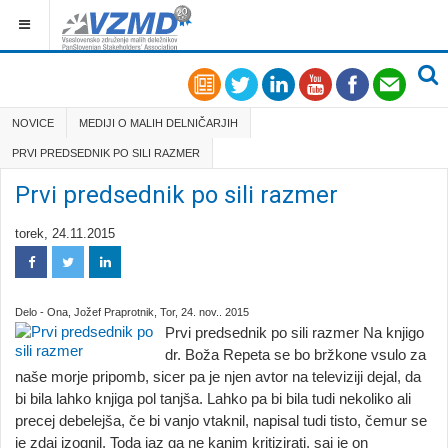
NOVICE
MEDIJI O MALIH DELNIČARJIH
PRVI PREDSEDNIK PO SILI RAZMER
Prvi predsednik po sili razmer
torek, 24.11.2015
Delo - Ona,
Jožef Praprotnik,
Tor, 24. nov.. 2015
Prvi predsednik po sili razmer Na knjigo
dr. Boža Repeta se bo bržkone vsulo za
naše morje pripomb, sicer pa je njen avtor na televiziji dejal, da
bi bila lahko knjiga pol tanjša. Lahko pa bi bila tudi nekoliko ali
precej debelejša, če bi vanjo vtaknil, napisal tudi tisto, čemur se
je zdaj izognil. Toda jaz ga ne kanim kritizirati, saj je on