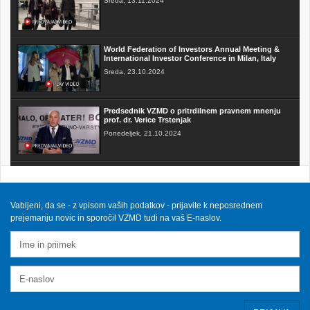
Sreda, 13.11.2024
World Federation of Investors Annual Meeting &
International Investor Conference in Milan, Italy
Sreda, 23.10.2024
Predsednik VZMD o pritrdilnem pravnem mnenju
prof. dr. Verice Trstenjak
Ponedeljek, 21.10.2024
FAKTOR na TV3 - Predsednik VZMD o postopkih
skupinskih tožb zoper telekomunikacijske
operaterje
Sobota, 12.10.2024
Vabljeni, da se - z vpisom vaših podatkov - prijavite k neposrednem
prejemanju novic in sporočil VZMD tudi na vaš E-naslov.
VZMD na Odboru za finance DZ RS s predlogi
nujnih popravkov Zakona o razlaščenih bančnih
vlagateljih
Petek, 10.5.2024
prispevek TVSLO3 - Novinarska konferenca VZMD
in ZPS o kolektivnih tožbah proti operaterjem