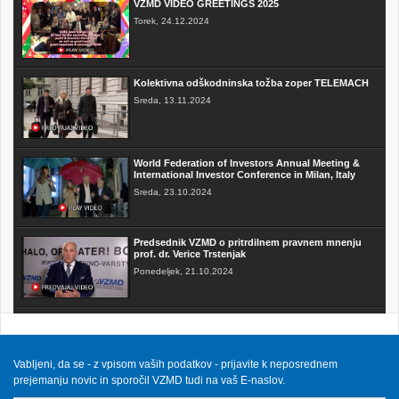
VZMD VIDEO GREETINGS 2025
Torek, 24.12.2024
Kolektivna odškodninska tožba zoper TELEMACH
Sreda, 13.11.2024
World Federation of Investors Annual Meeting &
International Investor Conference in Milan, Italy
Sreda, 23.10.2024
Predsednik VZMD o pritrdilnem pravnem mnenju
prof. dr. Verice Trstenjak
Ponedeljek, 21.10.2024
FAKTOR na TV3 - Predsednik VZMD o postopkih
skupinskih tožb zoper telekomunikacijske
operaterje
Sobota, 12.10.2024
Vabljeni, da se - z vpisom vaših podatkov - prijavite k neposrednem
prejemanju novic in sporočil VZMD tudi na vaš E-naslov.