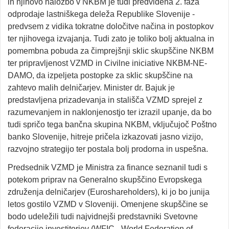
in njihovo naložbo v NKBM je tudi predvidena 2. faza
odprodaje lastniškega deleža Republike Slovenije -
predvsem z vidika tokratne določitve načina in postopkov
ter njihovega izvajanja. Tudi zato je toliko bolj aktualna in
pomembna pobuda za čimprejšnji sklic skupščine NKBM
ter pripravljenost VZMD in Civilne iniciative NKBM-NE-
DAMO, da izpeljeta postopke za sklic skupščine na
zahtevo malih delničarjev. Minister dr. Bajuk je
predstavljena prizadevanja in stališča VZMD sprejel z
razumevanjem in naklonjenostjo ter izrazil upanje, da bo
tudi spričo tega bančna skupina NKBM, vključujoč Poštno
banko Slovenije, hitreje pričela izkazovati jasno vizijo,
razvojno strategijo ter postala bolj prodorna in uspešna.
Predsednik VZMD je Ministra za finance seznanil tudi s
potekom priprav na Generalno skupščino Evropskega
združenja delničarjev (Euroshareholders), ki jo bo junija
letos gostilo VZMD v Sloveniji. Omenjene skupščine se
bodo udeležili tudi najvidnejši predstavniki Svetovne
federacije investitorjev (WFIC - World Federation of