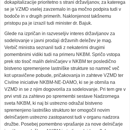
dokapitalizacije prioritetno s strani državljanov, za katerega
se je VZMD vselej zavzemalo in ga močno podpira tudi v
bodoče in v drugih primerih. Naklonjenost takšnemu
pristopu pa je izrazil tudi minister dr. Bajuk.
Glede na izpričan in razveseljiv interes državljanov za
sodelovanje v javni prodaji državnih deležev je mag.
Verbič ministra seznanil tudi z nekaterimi drugimi
pomembnimi vidiki tudi na primeru NKBM. Spričo vstopa
prek sto tisoč malih delničarjev v NKBM ter posledično
bistveno spremenjene lastniške strukture so namreč več
kot upravičene pobude, pričakovanja in zahteve VZMD ter
Civilne iniciative NKBM-NE-DAMO, ki se je obrnila na
VZMD in se z njim dogovorila za sodelovanje. Pri tem gre v
prvi vrsti za zahtevo po spremembi sestave Nadzornega
sveta NKBM, ki naj bi ustrezno odražal bistveno
spremenjeno lastniško strukturo ter omogočil novim
delničarjem ustrezno zastopanost tudi v organu nadzora
družbe. Posebej pomembno vprašanje za nove delničarje