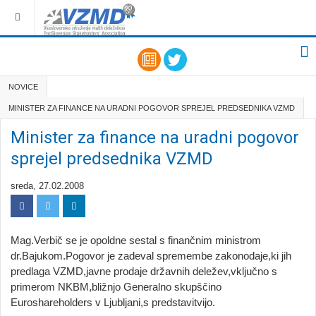
NOVICE
MINISTER ZA FINANCE NA URADNI POGOVOR SPREJEL PREDSEDNIKA VZMD
Minister za finance na uradni pogovor
sprejel predsednika VZMD
sreda, 27.02.2008
Mag.Verbič se je opoldne sestal s finančnim ministrom
dr.Bajukom.Pogovor je zadeval spremembe zakonodaje,ki jih
predlaga VZMD,javne prodaje državnih deležev,vključno s
primerom NKBM,bližnjo Generalno skupščino
Euroshareholders v Ljubljani,s predstavitvijo.