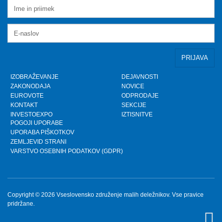
VZMD na Odboru za finance DZ RS s predlogi
nujnih popravkov Zakona o razlaščenih bančnih
vlagateljih
Petek, 10.5.2024
prispevek TVSLO3 - Novinarska konferenca VZMD
in ZPS o kolektivnih tožbah proti operaterjem
Ponedeljek, 8.4.2024
IZOBRAŽEVANJE
DEJAVNOSTI
ZAKONODAJA
NOVICE
www.kolektivno-varstvo.si -- Izjava mag. Kristjan
EUROVOTE
ODPRODAJE
Verbič, predsednik VZMD: Halo, operater! Bodi fer.
KONTAKT
SEKCIJE
Nedelja, 7.4.2024
INVESTOEXPO
IZTISNITVE
POGOJI UPORABE
UPORABA PIŠKOTKOV
»HALO, OPERATER! BODI FER.« - VZMD in ZPS
skupaj za potrošnike - novinarska konferenca
ZEMLJEVID STRANI
VARSTVO OSEBNIH PODATKOV (GDPR)
Torek, 26.3.2024
HALO, OPERATER! BODI FER.
Ponedeljek, 25.3.2024
Copyright © 2026 Vseslovensko združenje malih deležnikov. Vse pravice
pridržane.