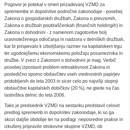
Pogovor je potekal v smeri prizadevanj VZMD za
spremembe in dopolnitve področne zakonodaje - posebej
Zakona o gospodarskih družbah, Zakona o prevzemih,
Zakona o družbah pooblaščenkah (finančnih holdingih) in
Zakona o dohodnini - z namenom zagotovitve bolj
uravnoteženega odločanja in nadzora v delniških družbah,
kar bi prispevalo k izboljšanju razmer na kapitalskem trgu
ter ugodnejšemu ekonomskemu položaju posameznika in
družbe. V zvezi z Zakonom o dohodnini je mag. Verbič
posebej izpostavil problem retroaktivnost Zakona in
posledično sporno obdavčitev vseh vrednostnih papirjev
pridobljenih do leta 2003 in sicer celo po najvišji stopnji
obdavčitve kapitalskih dobičkov (20 %), ne glede na čas
lastništva delnic do leta 2006.
Tako je predsednik VZMD na sestanku predstavil celovit
predlog sprememb in dopolnitev zakonodaje, ki so ga
skozi daljše obdobje ter na podlagi neposredne prakse in
izkušenj pripravile strokovne skupine VZMD, ob