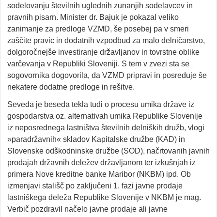
sodelovanju številnih uglednih zunanjih sodelavcev in
pravnih pisarn. Minister dr. Bajuk je pokazal veliko
zanimanje za predloge VZMD, še posebej pa v smeri
zaščite pravic in dodatnih vzpodbud za malo delničarstvo,
dolgoročnejše investiranje državljanov in tovrstne oblike
varčevanja v Republiki Sloveniji. S tem v zvezi sta se
sogovornika dogovorila, da VZMD pripravi in posreduje še
nekatere dodatne predloge in rešitve.
Seveda je beseda tekla tudi o procesu umika države iz
gospodarstva oz. alternativah umika Republike Slovenije
iz neposrednega lastništva številnih delniških družb, vlogi
»paradržavnih« skladov Kapitalske družbe (KAD) in
Slovenske odškodninske družbe (SOD), načrtovanih javnih
prodajah državnih deležev državljanom ter izkušnjah iz
primera Nove kreditne banke Maribor (NKBM) ipd. Ob
izmenjavi stališč po zaključeni 1. fazi javne prodaje
lastniškega deleža Republike Slovenije v NKBM je mag.
Verbič pozdravil načelo javne prodaje ali javne