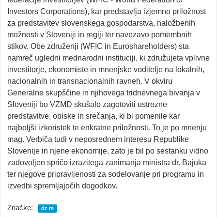
Investors Corporations), kar predstavlja izjemno priložnost
za predstavitev slovenskega gospodarstva, naložbenih
možnosti v Sloveniji in regiji ter navezavo pomembnih
stikov. Obe združenji (WFIC in Euroshareholders) sta
namreč ugledni mednarodni instituciji, ki združujeta vplivne
investitorje, ekonomiste in mnenjske voditelje na lokalnih,
nacionalnih in transnacionalnih ravneh. V okviru
Generalne skupščine in njihovega tridnevnega bivanja v
Sloveniji bo VZMD skušalo zagotoviti ustrezne
predstavitve, obiske in srečanja, ki bi pomenile kar
najboljši izkoristek te enkratne priložnosti. To je po mnenju
mag. Verbiča tudi v neposrednem interesu Republike
Slovenije in njene ekonomije, zato je bil po sestanku vidno
zadovoljen spričo izrazitega zanimanja ministra dr. Bajuka
ter njegove pripravljenosti za sodelovanje pri programu in
izvedbi spremljajočih dogodkov.
Značke:
dz rs