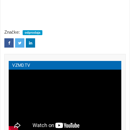
Značke:
odprodaja
VZMD.TV