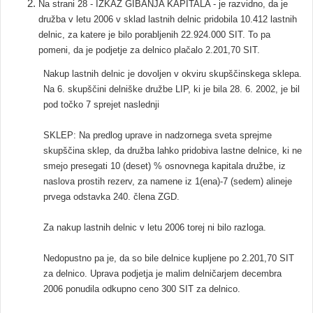
Na strani 28 - IZKAZ GIBANJA KAPITALA - je razvidno, da je
družba v letu 2006 v sklad lastnih delnic pridobila 10.412 lastnih
delnic, za katere je bilo porabljenih 22.924.000 SIT. To pa
pomeni, da je podjetje za delnico plačalo 2.201,70 SIT.
Nakup lastnih delnic je dovoljen v okviru skupščinskega sklepa.
Na 6. skupščini delniške družbe LIP, ki je bila 28. 6. 2002, je bil
pod točko 7 sprejet naslednji
SKLEP: Na predlog uprave in nadzornega sveta sprejme
skupščina sklep, da družba lahko pridobiva lastne delnice, ki ne
smejo presegati 10 (deset) % osnovnega kapitala družbe, iz
naslova prostih rezerv, za namene iz 1(ena)-7 (sedem) alineje
prvega odstavka 240. člena ZGD.
Za nakup lastnih delnic v letu 2006 torej ni bilo razloga.
Nedopustno pa je, da so bile delnice kupljene po 2.201,70 SIT
za delnico. Uprava podjetja je malim delničarjem decembra
2006 ponudila odkupno ceno 300 SIT za delnico.