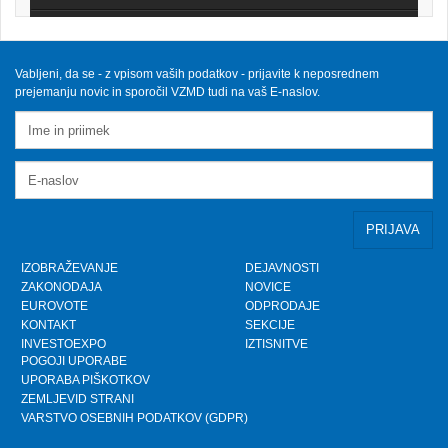
FAKTOR na TV3 - Predsednik VZMD o
postopkih skupinskih tožb zoper
telekomunikacijske operaterje
Sobota, 12.10.2024
Vabljeni, da se - z vpisom vaših podatkov - prijavite k neposrednem
prejemanju novic in sporočil VZMD tudi na vaš E-naslov.
VZMD na Odboru za finance DZ RS s predlogi
nujnih popravkov Zakona o razlaščenih
bančnih vlagateljih
Petek, 10.5.2024
prispevek TVSLO3 - Novinarska konferenca
VZMD in ZPS o kolektivnih tožbah proti
operaterjem
Ponedeljek, 8.4.2024
IZOBRAŽEVANJE
DEJAVNOSTI
ZAKONODAJA
NOVICE
www.kolektivno-varstvo.si -- Izjava mag.
EUROVOTE
ODPRODAJE
Kristjan Verbič, predsednik VZMD: Halo,
operater! Bodi fer.
KONTAKT
SEKCIJE
Nedelja, 7.4.2024
INVESTOEXPO
IZTISNITVE
POGOJI UPORABE
UPORABA PIŠKOTKOV
»HALO, OPERATER! BODI FER.« - VZMD in
ZPS skupaj za potrošnike - novinarska
ZEMLJEVID STRANI
konferenca
VARSTVO OSEBNIH PODATKOV (GDPR)
Torek, 26.3.2024