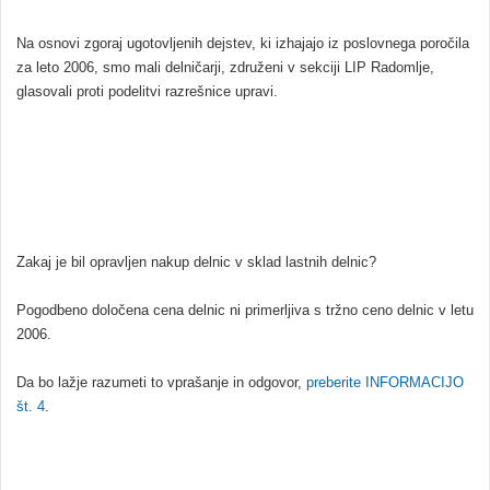
Na osnovi zgoraj ugotovljenih dejstev, ki izhajajo iz poslovnega poročila
za leto 2006, smo mali delničarji, združeni v sekciji LIP Radomlje,
glasovali proti podelitvi razrešnice upravi.
Zakaj je bil opravljen nakup delnic v sklad lastnih delnic?
Pogodbeno določena cena delnic ni primerljiva s tržno ceno delnic v letu
2006.
Da bo lažje razumeti to vprašanje in odgovor,
preberite INFORMACIJO
št. 4
.