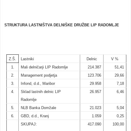
STRUKTURA LASTNIŠTVA DELNIŠKE DRUŽBE LIP RADOMLJE
Z.Š.
Lastniki
Delnic
V %
1.
Mali delničarji LIP Radomlje
214.387
51,41
2.
Management podjetja
123.706
29,66
3.
Infond, d.d., Maribor
29.958
7,18
4.
Sklad lastnih delnic LIP
26.957
6,46
Radomlje
5.
NLB Banka Domžale
21.023
5,04
6.
GBD, d.d., Kranj
1.059
0,25
SKUPAJ:
417.090
100,00