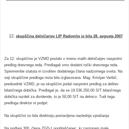
skupščina delničarjev LIP Radomlje je bila 28. avgusta 2007
Za 12. skupščino je VZMD poslalo v imenu malih delničarjev nasprotni
predlog dnevnega reda. Predlagali smo dodatni točki dnevnega reda.
Spremembe statuta in izvolitev dodatnega člana nadzornega sveta. Na
seji skupščine predloga nista bila izglasovana. Mag. Kristjan Verbič,
predsednik VZMD, je na skupščini podal nasprotni predlog za delitev
bilančnega dobička. Predlagal je, da se 19.536.250,00 SIT bilančnega
dobička razdeli za dividende, to je 50,00 SIT na delnico. Tudi tega
predloga direktor ni podprl.
Na skupščini so bila direktorju postavljena naslednja vprašanja:
Na podlagi 300. člena ZGD-1 pooblaščenec, ki zastopam male