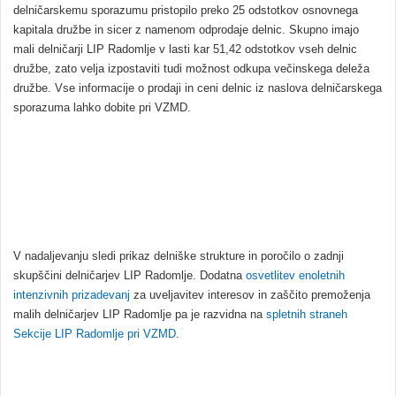
delničarskemu sporazumu pristopilo preko 25 odstotkov osnovnega
kapitala družbe in sicer z namenom odprodaje delnic. Skupno imajo
mali delničarji LIP Radomlje v lasti kar 51,42 odstotkov vseh delnic
družbe, zato velja izpostaviti tudi možnost odkupa večinskega deleža
družbe. Vse informacije o prodaji in ceni delnic iz naslova delničarskega
sporazuma lahko dobite pri VZMD.
V nadaljevanju sledi prikaz delniške strukture in poročilo o zadnji
skupščini delničarjev LIP Radomlje. Dodatna
osvetlitev enoletnih
intenzivnih prizadevanj
za uveljavitev interesov in zaščito premoženja
malih delničarjev LIP Radomlje pa je razvidna na
spletnih straneh
Sekcije LIP Radomlje pri VZMD
.