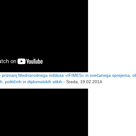
riznanj Mednarodnega inštituta »IFIMES« in svečanega sprejema, o
političnih in diplomatskih stikih
- Sreda, 19.02.2014