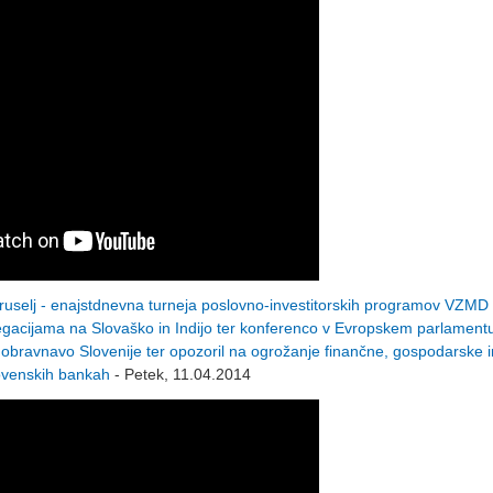
elj - enajstdnevna turneja poslovno-investitorskih programov VZMD
legacijama na Slovaško in Indijo ter konferenco v Evropskem parlamentu
ravnavo Slovenije ter opozoril na ogrožanje finančne, gospodarske i
slovenskih bankah
- Petek, 11.04.2014