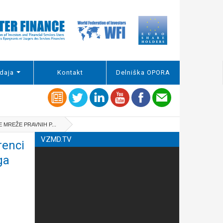
daja
Kontakt
Delniška OPORA
MREŽE PRAVNIH P...
VZMD.TV
renci
ga