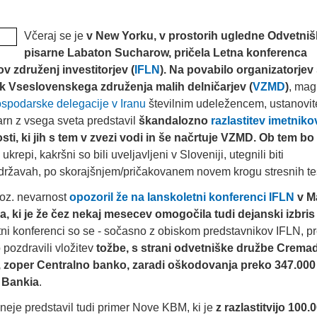
Včeraj se je
v New Yorku, v prostorih ugledne Odvetni
pisarne Labaton Sucharow, pričela Letna konferenca
 združenj investitorjev (
IFLN
). Na povabilo organizatorjev
k Vseslovenskega združenja malih delničarjev (
VZMD
)
, mag
spodarske delegacije v Iranu
številnim udeležencem, ustanovit
arn z vsega sveta predstavil
škandalozno
razlastitev imetniko
ti, ki jih s tem v zvezi vodi in še načrtuje VZMD. Ob tem bo
 ukrepi, kakršni so bili uveljavljeni v Sloveniji, utegnili biti
h državah, po skorajšnjem/pričakovanem novem krogu stresnih te
oz. nevarnost
opozoril že na lanskoletni konferenci IFLN
v M
ja, ki je že čez nekaj mesecev omogočila tudi dejanski izbris
atni konferenci so se - sočasno z obiskom predstavnikov IFLN, p
o pozdravili vložitev
tožbe, s strani
odvetniške družbe Crema
, zoper Centralno banko, zaradi oškodovanja preko 347.000
 Bankia
.
eje predstavil tudi primer Nove KBM, ki je
z razlastitvijo 100.0