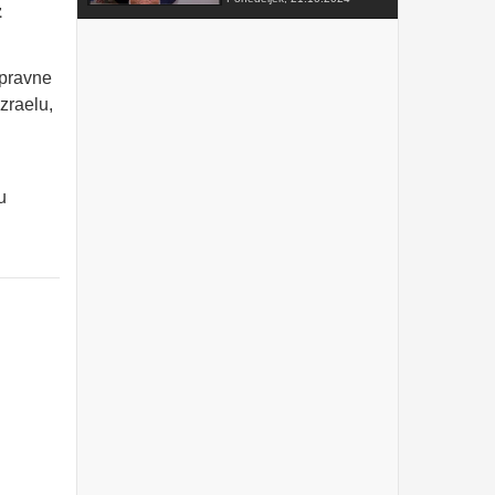
z
FAKTOR na TV3 -
Predsednik VZMD o
postopkih skupinskih tožb
 pravne
zoper telekomunikacijske
operaterje
Sobota, 12.10.2024
Izraelu,
VZMD na Odboru za
finance DZ RS s predlogi
nujnih popravkov Zakona o
razlaščenih bančnih
u
vlagateljih
Petek, 10.5.2024
prispevek TVSLO3 -
Novinarska konferenca
VZMD in ZPS o kolektivnih
tožbah proti operaterjem
Ponedeljek, 8.4.2024
www.kolektivno-varstvo.si
-- Izjava mag. Kristjan
Verbič, predsednik VZMD:
Halo, operater! Bodi fer.
Nedelja, 7.4.2024
»HALO, OPERATER! BODI
FER.« - VZMD in ZPS
skupaj za potrošnike -
novinarska konferenca