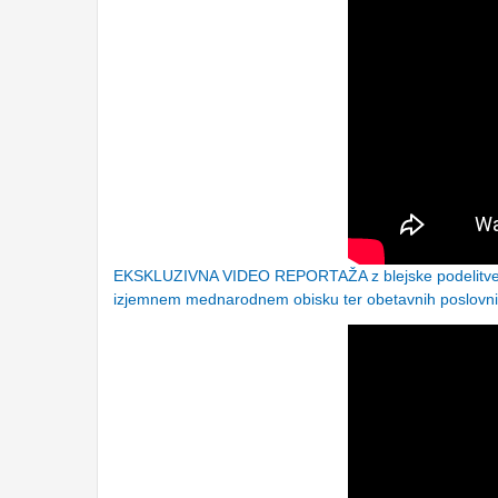
EKSKLUZIVNA VIDEO REPORTAŽA z blejske podelitve p
izjemnem mednarodnem obisku ter obetavnih poslovnih, 