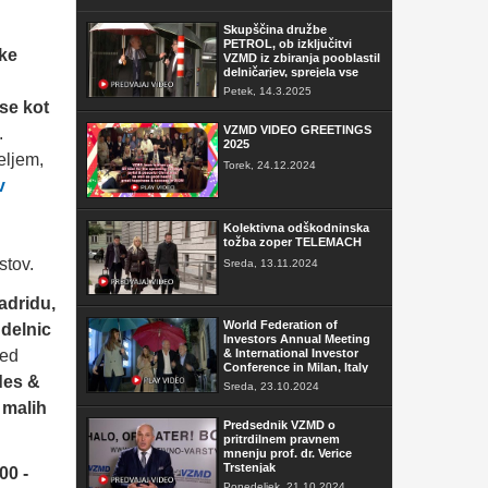
Skupščina družbe
PETROL, ob izključitvi
ške
VZMD iz zbiranja pooblastil
delničarjev, sprejela vse
sklepe
Petek, 14.3.2025
 se kot
VZMD VIDEO GREETINGS
.
2025
eljem,
Torek, 24.12.2024
v
Kolektivna odškodninska
tožba zoper TELEMACH
stov.
Sreda, 13.11.2024
adridu,
World Federation of
 delnic
Investors Annual Meeting
red
& International Investor
Conference in Milan, Italy
des &
Sreda, 23.10.2024
malih
Predsednik VZMD o
pritrdilnem pravnem
mnenju prof. dr. Verice
Trstenjak
00 -
Ponedeljek, 21.10.2024