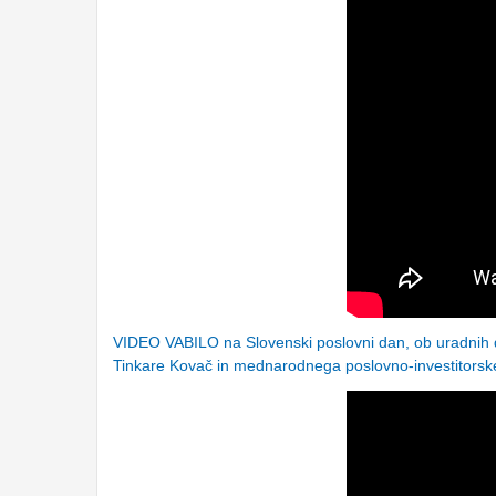
VIDEO VABILO na Slovenski poslovni dan, ob uradnih 
Tinkare Kovač in mednarodnega poslovno-investitorsk