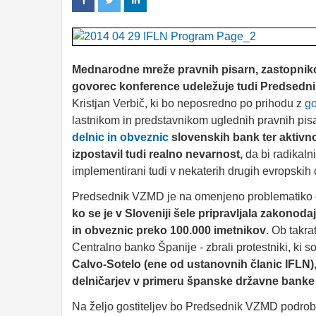
Mednarodne mreže pravnih pisarn, zastopnikov
govorec konference udeležuje tudi Predsedni
Kristjan Verbič, ki bo neposredno po prihodu z
go
lastnikom in predstavnikom uglednih pravnih pis
delnic in obveznic
slovenskih bank ter aktivnos
izpostavil tudi realno nevarnost,
da bi radikalni
implementirani tudi v nekaterih drugih evropski
Predsednik VZMD je na omenjeno problematiko 
ko se je v Sloveniji šele pripravljala zakonoda
in obveznic preko 100.000 imetnikov
. Ob takr
Centralno banko Španije - zbrali protestniki, ki s
Calvo-Sotelo (ene od ustanovnih članic IFLN
)
delničarjev v primeru
španske državne banke
Na željo gostiteljev bo Predsednik VZMD podrobn