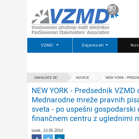
VZMD
Dejavnosti
Nov
NAHAJATE SE:
NOVICE
NEW YORK - PREDS
NEW YORK - Predsednik VZMD da
Mednarodne mreže pravnih pisarn
sveta - po uspešni gospodarski 
finančnem centru z uglednimi
torek, 13.05.2014