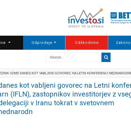
ice
Odprodaje
Odškodnine
Zakono
EDNIK VZMD DANES KOT VABLJENI GOVOREC NA LETNI KONFERENCI MEDNARODNE 
nes kot vabljeni govorec na Letni konfe
 (IFLN), zastopnikov investitorjev z vse
delegaciji v Iranu tokrat v svetovnem
 mednarodn