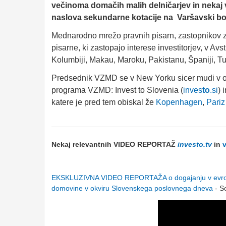
večinoma domačih malih delničarjev in nekaj v
naslova sekundarne kotacije na Varšavski bo
M
ednarodno mrežo pravnih pisarn, zastopnikov zd
pisarne, ki zastopajo interese investitorjev, v Avstrij
Kolumbiji, Makau, Maroku, Pakistanu, Španiji, Tur
Predsednik VZMD se v New Yorku sicer mudi v okv
programa VZMD: Invest to Slovenia (
inves
to
.si
) 
katere je pred tem obiskal že
Kopenhagen
,
Pariz
Nekaj relevantnih VIDEO REPORTAŽ
inves
to.tv
in
EKSKLUZIVNA VIDEO REPORTAŽA o dogajanju v evroviz
domovine v okviru Slovenskega poslovnega dneva
- S