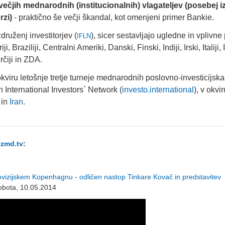
ečjih mednarodnih (institucionalnih) vlagateljev (posebej i
rzi)
- praktično še večji škandal, kot omenjeni primer Bankie.
ruženj investitorjev (
), sicer sestavljajo ugledne in vplivne
IFLN
i, Braziliji, Centralni Ameriki, Danski, Finski, Indiji, Irski, Italiji, 
čiji in ZDA.
iru letošnje tretje turneje mednarodnih poslovno-investicijska
in International Investors` Network (
investo.international
), v okvir
in
Iran
.
vzmd.tv
:
ijskem Kopenhagnu - odličen nastop Tinkare Kovač in predstavitev
obota, 10.05.2014