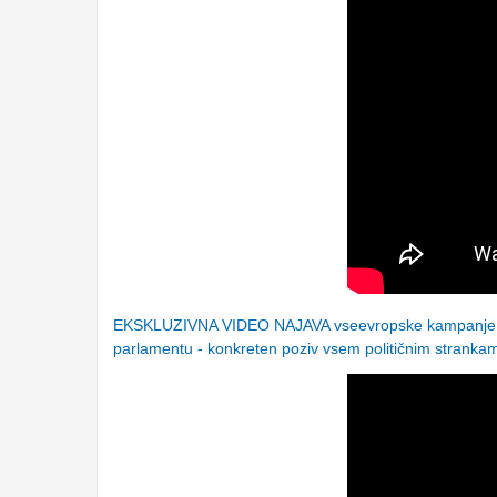
EKSKLUZIVNA VIDEO NAJAVA vseevropske kampanje
parlamentu - konkreten poziv vsem političnim stranka