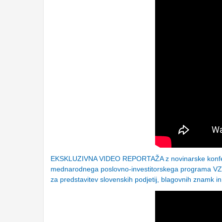
EKSKLUZIVNA VIDEO REPORTAŽA z novinarske konferen
mednarodnega poslovno-investitorskega programa VZMD
za predstavitev slovenskih podjetij, blagovnih znamk i