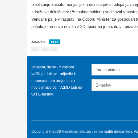
izboljšanju zaščite manjšinjskih delničarjev in udejanjanju 
združenja delničarjev (Euroshareholders) sodeloval v postop
Vendarle pa je v razpravi na Odboru Minister za gospodarst
pričakujemo novo novelo ZGD, sicer pa je pozdravil prizadeva
Značke:
dz rs
Vabljeni, da se - z vpisom
vaših podatkov - prijavite k
neposrednem prejemanju
novic in sporočil VZMD tudi na
vaš E-naslov.
Copyright © 2026 Vseslovensko združenje malih deležnikov. Vs