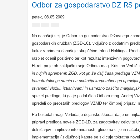
Odbor za gospodarstvo DZ RS 
petek, 08.05.2009
Na današnji seji je Odbor za gospodarstvo Državnega zbora 
gospodarskih družbah (ZGD-1C), vključno z dodatnim predl
kakor v primeru današnje skupščine Infond Holdinga. Predse
razplet ocenil pozitivno ter kot rezultat intenzivnih pogovo
Hkrati pa je ob zaključku seje Odbora mag. Kristjan Verbič i
in nujnih sprememb ZGD, kot jih že dalj časa predlaga VZMD 
katastrofalnega stanja na področju korporativnega upravljanj
stvarnimi vložki, iztisnitvami in ustrezno zaščito manjšinjski
sprejel predloga, ki ga je podal član Odbora mag. Andrej Vi
opredeli do preostalih predlogov VZMD ter čimprej pripravi
Po besedah mag. Verbiča je dejansko škoda, da je umanjkalo 
pripravi predloga novele ZGD-1D, za zagotovitev celovite ur
delničarjev in njihove informiranosti, glede na cilje in nače
implementacijo (izključno!) katere se sklicuje tokratna no