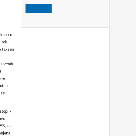
VZMD.TV
akona o
 rok,
e takšen
istvenih
e
ami,
ti ni
 se
stopi k
ave
/ES, na
enjena