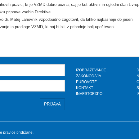
njihovih pravic, ki jo VZMD dobro pozna, saj je kot aktivni in ugledni član Evr
ku priprave vsebin Direktive.
vo dr. Matej Lahovnik vzpodbudno zagotovil, da lahko najkasneje do jeseni
nja in predloge VZMD, ki naj bi bili v prihodnje bolj upoštevani.
IZOBRAŽEVANJE
D
ZAKONODAJA
N
EUROVOTE
KONTAKT
S
INVESTOEXPO
I
e pravice pridržane.