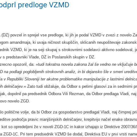
podprl predloge VZMD
(DZ) povzel in sprejel vse predloge, ki jih je podal VZMD v zvezi z novelo Z
ogom amandmaja, ki uvaja ničnost skupščin, sklicanih neupoštevaje zakonski
dnik VZMD, ki je na seji skupaj s strokovnimi sodelavci aktivno sodeloval, j
rov s predstavniki Vlade, DZ in Poslanskih skupin v DZ.
zrecno opozoril, da: »
tudi tokratna novela zakona žal še vedno ne vključuje b
na podlagi poglobljenih strokovnih analiz, in bi dejansko šle v smeri ureditv
a v Republiki Sloveniji ter akutne problematike manipulacije z lastnimi delnic
h delničarjev.
« Zato tudi obžaluje, da Odbor s petimi glasovi za in sedmimi pro
zjak, dopolnil pa predsednik Odbora Vili Rezman, da Odbor predlaga Vladi, naj
 novo novelo ZGD.
politične volje, da bi Odbor za gospodarstvo predlagal Vladi, naj čimprej pri
editve področja pravic manjšinjskih delničarjev, krepitvijo načel enake obravn
la, kot so opredeljeni že v noveli ZGD-1C in kakor izhajajo iz Direktive 2007/36
vela ZGD-1C. Pri tem predsednik VZMD še dodal, Direktiva EU v prvi vrsti nam