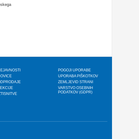
opskega
EJAVNOSTI
POGOJI UPORABE
OVICE
UPORABA PIŠKOTKOV
ODPRODAJE
ZEMLJEVID STRANI
EKCIJE
VARSTVO OSEBNIH
PODATKOV (GDPR)
ZTISNITVE