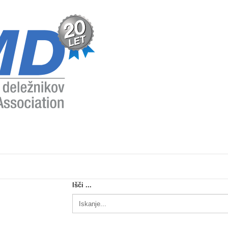
je
Odškodnine
Zakonodaja
Kontakt
Delniška OPORA
Išči ...