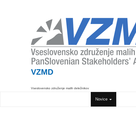
VZMD
Vseslovensko združenje malih deležnikov
VZMD
Dejavnosti
Novice
Odproda