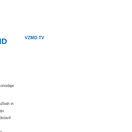
VZMD.TV
MD
konodaje
užbah in
nju
stavil
ga