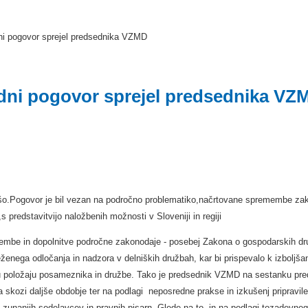
ni pogovor sprejel predsednika VZMD
dni pogovor sprejel predsednika VZ
nšo.Pogovor je bil vezan na področno problematiko,načrtovane spremembe za
 predstavitvijo naložbenih možnosti v Sloveniji in regiji
embe in dopolnitve področne zakonodaje - posebej Zakona o gospodarskih dr
nega odločanja in nadzora v delniških družbah, kar bi prispevalo k izboljša
položaju posameznika in družbe. Tako je predsednik VZMD na sestanku pred
 skozi daljše obdobje ter na podlagi neposredne prakse in izkušenj pripravile
zunanjih sodelavcev in pravnih pisarn. Glede na to, in na podlagi tozadevne