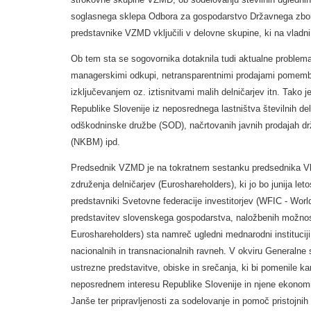
soglasnega sklepa Odbora za gospodarstvo Državnega zbora
predstavnike VZMD vključili v delovne skupine, ki na vladn
Ob tem sta se sogovornika dotaknila tudi aktualne problem
managerskimi odkupi, netransparentnimi prodajami pomembnih 
izključevanjem oz. iztisnitvami malih delničarjev itn. Tako
Republike Slovenije iz neposrednega lastništva številnih d
odškodninske družbe (SOD), načrtovanih javnih prodajah dr
(NKBM) ipd.
Predsednik VZMD je na tokratnem sestanku predsednika Vl
združenja delničarjev (Euroshareholders), ki jo bo junija le
predstavniki Svetovne federacije investitorjev (WFIC - World
predstavitev slovenskega gospodarstva, naložbenih možnosti
Euroshareholders) sta namreč ugledni mednarodni instituciji,
nacionalnih in transnacionalnih ravneh. V okviru Generalne
ustrezne predstavitve, obiske in srečanja, ki bi pomenile kar
neposrednem interesu Republike Slovenije in njene ekonomij
Janše ter pripravljenosti za sodelovanje in pomoč pristojnih