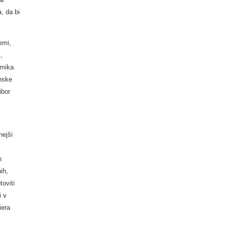
, da bi
emi,
,
umika
enske
ibor
nejši
n
ih,
oviti
i v
iera