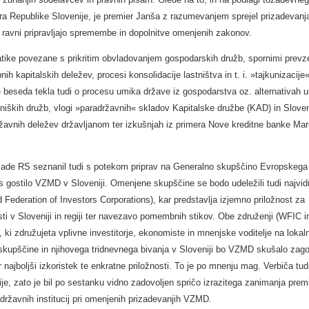
 Republike Slovenije, je premier Janša z razumevanjem sprejel prizadevanja
i ravni pripravljajo spremembe in dopolnitve omenjenih zakonov.
atike povezane s prikritim obvladovanjem gospodarskih družb, spornimi prevz
kapitalskih deležev, procesi konsolidacije lastništva in t. i. »tajkunizacije«
 je beseda tekla tudi o procesu umika države iz gospodarstva oz. alternativah 
elniških družb, vlogi »paradržavnih« skladov Kapitalske družbe (KAD) in Slov
žavnih deležev državljanom ter izkušnjah iz primera Nove kreditne banke Mar
ade RS seznanil tudi s potekom priprav na Generalno skupščino Evropskega
tos gostilo VZMD v Sloveniji. Omenjene skupščine se bodo udeležili tudi najvid
 Federation of Investors Corporations), kar predstavlja izjemno priložnost za
 v Sloveniji in regiji ter navezavo pomembnih stikov. Obe združenji (WFIC i
 ki združujeta vplivne investitorje, ekonomiste in mnenjske voditelje na lokaln
 skupščine in njihovega tridnevnega bivanja v Sloveniji bo VZMD skušalo zagot
 najboljši izkoristek te enkratne priložnosti. To je po mnenju mag. Verbiča tud
e, zato je bil po sestanku vidno zadovoljen spričo izrazitega zanimanja prem
 državnih institucij pri omenjenih prizadevanjih VZMD.