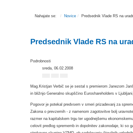
Nahajate se:
Novice
Predsednik Vlade RS na urad
Predsednik Vlade RS na ura
Podrobnosti
sreda, 06.02.2008
Mag.Kristjan Verbič se je sestal s premierom Janezom Ja
in bližnjo Generalno skupščino Euroshareholders v Ljubljani,s
Pogovor je potekal predvsem v smeri prizadevanj za sprem
Zakona o prevzemih - z namenom zagotovitve bolj uravnoteže
razmer na kapitalskem trgu ter ugodnejšemu ekonomskemu 
celovit predlog sprememb in dopolnitev zakonodaje, ki so ga
strokovne skupine VZMD, ob sodelovanju številnih uglednih 