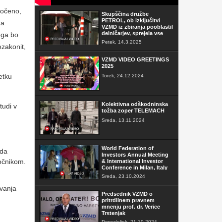
ročeno,
Skupščina družbe
PETROL, ob izključitvi
ka
VZMD iz zbiranja pooblastil
delničarjev, sprejela vse
ega bo
sklepe
Petek, 14.3.2025
ezakonit,
VZMD VIDEO GREETINGS
2025
etku
Torek, 24.12.2024
Kolektivna odškodninska
tudi v
tožba zoper TELEMACH
Sreda, 13.11.2024
World Federation of
 da
Investors Annual Meeting
ročnikom.
& International Investor
Conference in Milan, Italy
Sreda, 23.10.2024
ovanja
Predsednik VZMD o
pritrdilnem pravnem
mnenju prof. dr. Verice
Trstenjak
Ponedeljek, 21.10.2024