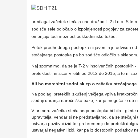
predlagal začetek stečaja nad družbo T-2 d.o.o. S tem 
sodišče šele odločalo o izpolnjenosti pogojev za zače
omenjajo tudi možnost odškodninske tožbe.
Potek predhodnega postopka ni javen in je odvisen od n
stečajnega postopka pa bo sodišče odločilo s sklepom
Naj spomnimo, da se je T-2 v insolvenčnih postopkih - t
preteklosti, in sicer v letih od 2012 do 2015, a to ni z
Ali bo morebitni sodni sklep o začetku stečajnega
Na podlagi preteklih izkušenj večjega vpliva kratkoročno
slednji ohranja naročniško bazo, kar je mogoče le ob 
V primeru začetka stečajnega postopka bi bilo - glede
upravitelja, vendar si ne predstavljamo, da se stečajni 
ustvarja pozitivni izid ter ga bremenijo le pretekli dol
ustvarjal negativni izid, kar pa iz dostopnih podatkov ne