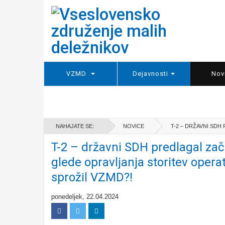
VZMD
Dejavnosti
Nov
NAHAJATE SE:
NOVICE
T-2 – DRŽAVNI SDH
T-2 – državni SDH predlagal zače
glede opravljanja storitev operat
sprožil VZMD?!
ponedeljek, 22.04.2024