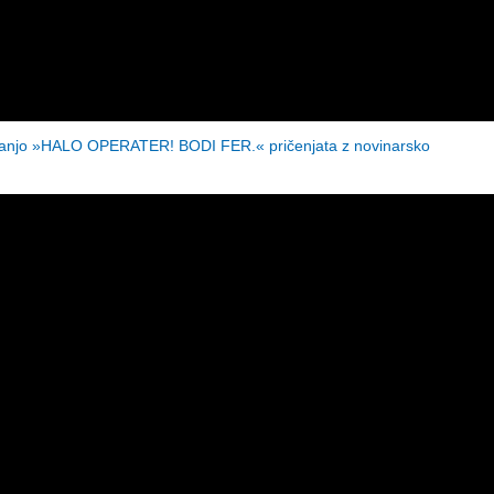
jo »HALO OPERATER! BODI FER.« pričenjata z novinarsko