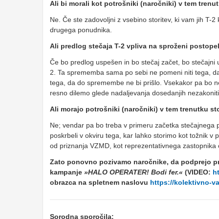
Ali bi morali kot potrošniki (naročniki) v tem tre
Ne. Če ste zadovoljni z vsebino storitev, ki vam jih T-2
drugega ponudnika.
Ali predlog stečaja T-2 vpliva na sproženi postop
Če bo predlog uspešen in bo stečaj začet, bo stečajni 
2. Ta sprememba sama po sebi ne pomeni niti tega, da 
tega, da do spremembe ne bi prišlo. Vsekakor pa bo nek
resno dilemo glede nadaljevanja dosedanjih nezakoniti
Ali morajo potrošniki (naročniki) v tem trenutku st
Ne; vendar pa bo treba v primeru začetka stečajnega 
poskrbeli v okviru tega, kar lahko storimo kot tožnik v
od priznanja VZMD, kot reprezentativnega zastopnika
Zato ponovno pozivamo naročnike, da podprejo pri
kampanje
»HALO OPERATER! Bodi fer.«
(VIDEO:
h
obrazca na spletnem naslovu
https://kolektivno-va
Sorodna sporočila: