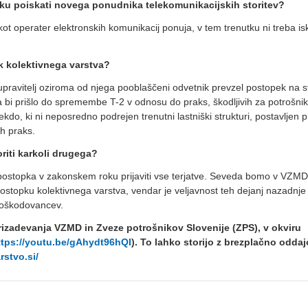
nutku poiskati novega ponudnika telekomunikacijskih storitev?
 kot operater elektronskih komunikacij ponuja, v tem trenutku ni treba isk
ek kolektivnega varstva?
upravitelj oziroma od njega pooblaščeni odvetnik prevzel postopek na st
bi prišlo do spremembe T-2 v odnosu do praks, škodljivih za potrošnike
do, ki ni neposredno podrejen trenutni lastniški strukturi, postavljen 
h praks.
oriti karkoli drugega?
postopka v zakonskem roku prijaviti vse terjatve. Seveda bomo v VZMD
 postopku kolektivnega varstva, vendar je veljavnost teh dejanj nazadnje
 oškodovancev.
zadevanja VZMD in Zveze potrošnikov Slovenije (ZPS), v okviru
ttps://youtu.be/gAhydt96hQI
). To lahko storijo z brezplačno oddaj
rstvo.si/