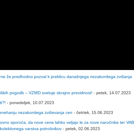
e že predhodno pozval k preklicu današnjega nezakonitega zvišanja
ških pogodb – VZMD svetuje skrajno previdnost!
- petek, 14.07.2023
i?!
- ponedeljek, 10.07.2023
renehanju nezakonitega zviševanja cen
- četrtek, 15.06.2023
sporoča, da nove cene lahko veljajo le za nove naročnike ter VAB
kolektivnega varstva potrošnikov
- petek, 02.06.2023