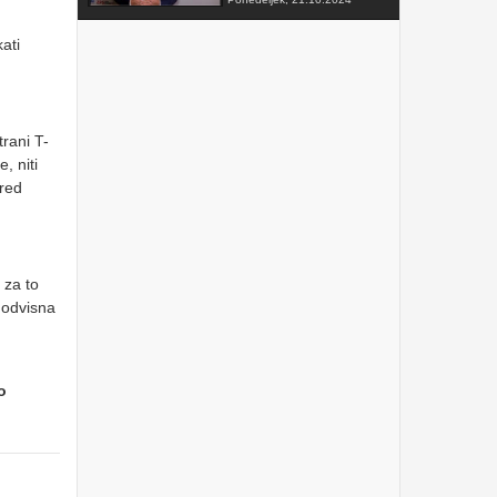
FAKTOR na TV3 -
ati
Predsednik VZMD o
postopkih skupinskih tožb
zoper telekomunikacijske
operaterje
Sobota, 12.10.2024
rani T-
VZMD na Odboru za
finance DZ RS s predlogi
, niti
nujnih popravkov Zakona o
razlaščenih bančnih
pred
vlagateljih
Petek, 10.5.2024
prispevek TVSLO3 -
Novinarska konferenca
VZMD in ZPS o kolektivnih
 za to
tožbah proti operaterjem
 odvisna
Ponedeljek, 8.4.2024
www.kolektivno-varstvo.si
-- Izjava mag. Kristjan
Verbič, predsednik VZMD:
o
Halo, operater! Bodi fer.
Nedelja, 7.4.2024
»HALO, OPERATER! BODI
FER.« - VZMD in ZPS
skupaj za potrošnike -
novinarska konferenca