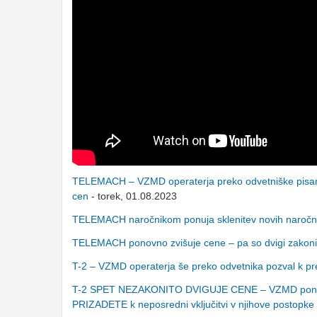
TELEMACH – VZMD operaterja preko odvetniške pisarn
cen
- torek, 01.08.2023
TELEMACH naročnikom ponuja sklenitev novih naročni
TELEMACH ponovno zvišuje cene – pa so dvigi zakonit
T-2 – VZMD operaterja še preko odvetnika pozval k p
T-2 SPET NEZAKONITO DVIGUJE CENE – VZMD ponovno 
PRIZADETE k neposredni vključitvi v njihove postopke 