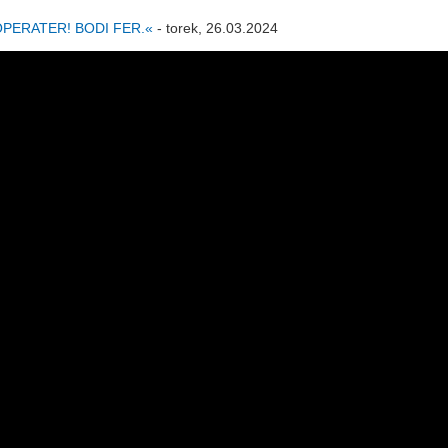
, OPERATER! BODI FER.«
- torek, 26.03.2024