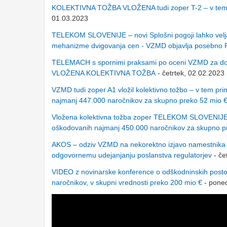
KOLEKTIVNA TOŽBA VLOŽENA tudi zoper T-2 – v tem p
01.03.2023
TELEKOM SLOVENIJE – novi Splošni pogoji lahko veljajo
mehanizme dvigovanja cen - VZMD objavlja poseb
TELEMACH s spornimi praksami po oceni VZMD za dobri
VLOŽENA KOLEKTIVNA TOŽBA
- četrtek, 02.02.2023
VZMD tudi zoper A1 vložil kolektivno tožbo – v tem pri
najmanj 447.000 naročnikov za skupno preko 52 mio 
Vložena kolektivna tožba zoper TELEKOM SLOVENIJE - 
oškodovanih najmanj 450.000 naročnikov za skupno p
AKOS – odziv VZMD na nekorektno izjavo namestnika di
odgovornemu udejanjanju poslanstva regulatorjev
- če
VIDEO z novinarske konference o odškodninskih post
naročnikov, v skupni vrednosti preko 200 mio €
- poned