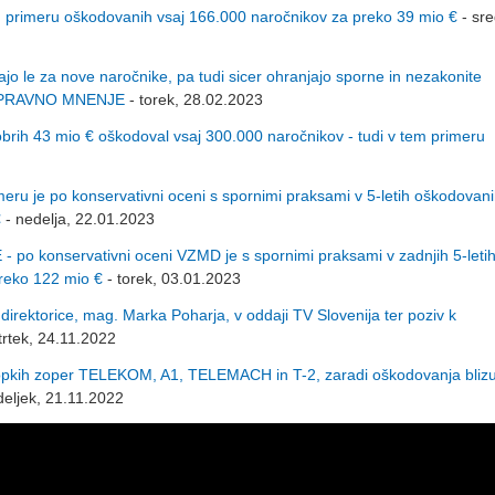
rimeru oškodovanih vsaj 166.000 naročnikov za preko 39 mio €
- sre
 le za nove naročnike, pa tudi sicer ohranjajo sporne in nezakonite
no PRAVNO MNENJE
- torek, 28.02.2023
h 43 mio € oškodoval vsaj 300.000 naročnikov - tudi v tem primeru
meru je po konservativni oceni s spornimi praksami v 5-letih oškodovan
€
- nedelja, 22.01.2023
po konservativni oceni VZMD je s spornimi praksami v zadnjih 5-leti
reko 122 mio €
- torek, 03.01.2023
rektorice, mag. Marka Poharja, v oddaji TV Slovenija ter poziv k
trtek, 24.11.2022
opkih zoper TELEKOM, A1, TELEMACH in T-2, zaradi oškodovanja blizu
eljek, 21.11.2022