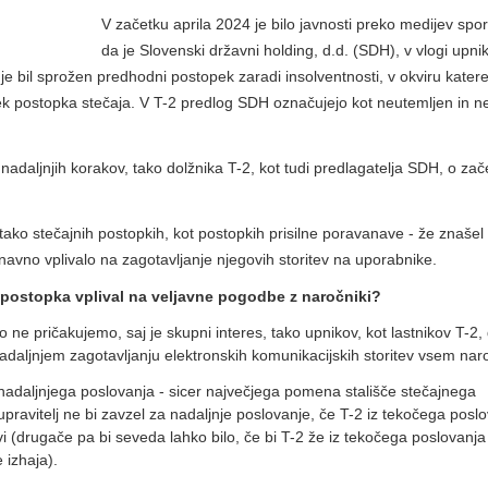
V začetku aprila 2024 je bilo javnosti preko medijev spo
da je Slovenski državni holding, d.d. (SDH), v vlogi upni
je bil sprožen predhodni postopek zaradi insolventnosti, v okviru kater
tek postopka stečaja. V T-2 predlog SDH označujejo kot neutemljen in n
adaljnjih korakov, tako dolžnika T-2, kot tudi predlagatelja SDH, o zač
.
ako stečajnih postopkih, kot postopkih prisilne poravanave - že znašel 
aznavno vplivalo na zagotavljanje njegovih storitev na uporabnike.
 postopka vplival na veljavne pogodbe z naročniki?
 ne pričakujemo, saj je skupni interes, tako upnikov, kot lastnikov T-2,
nadaljnjem zagotavljanju elektronskih komunikacijskih storitev vsem na
 nadaljnjega poslovanja - sicer največjega pomena stališče stečajnega
upravitelj ne bi zavzel za nadaljnje poslovanje, če T-2 iz tekočega posl
govi (drugače pa bi seveda lahko bilo, če bi T-2 že iz tekočega poslovanja
 izhaja).