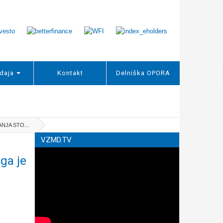
daja
Kontakt
Delniška OPORA
NJA STO...
VZMD.TV
 ga je