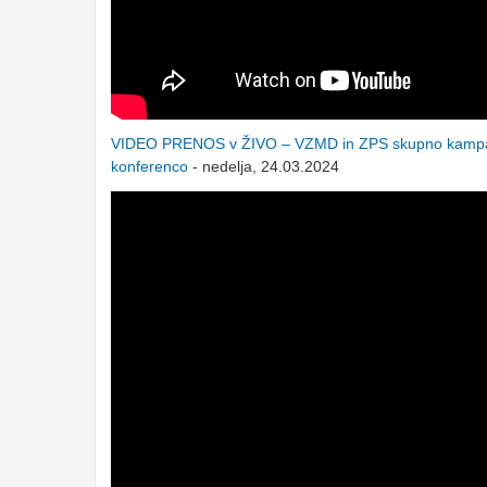
VIDEO PRENOS v ŽIVO – VZMD in ZPS skupno kampan
konferenco
- nedelja, 24.03.2024