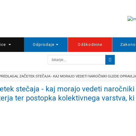
ice
Odprodaje
Odškodnine
Zakono
 PREDLAGAL ZAČETEK STEČAJA - KAJ MORAJO VEDETI NAROČNIKI GLEDE OPRAVLJA
tek stečaja - kaj morajo vedeti naročniki
erja ter postopka kolektivnega varstva, ki