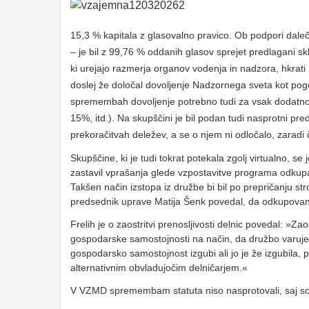
15,3 % kapitala z glasovalno pravico. Ob podpori dale
– je bil z 99,76 % oddanih glasov sprejet predlagani 
ki urejajo razmerja organov vodenja in nadzora, hkrati 
doslej že določal dovoljenje Nadzornega sveta kot pogo
spremembah dovoljenje potrebno tudi za vsak dodatno 
15%, itd.). Na skupščini je bil podan tudi nasprotni pr
prekoračitvah deležev, a se o njem ni odločalo, zaradi
Skupščine, ki je tudi tokrat potekala zgolj virtualno, se
zastavil vprašanja glede vzpostavitve programa odkup
Takšen način izstopa iz družbe bi bil po prepričanju s
predsednik uprave Matija Šenk povedal, da odkupovanje 
Frelih je o zaostritvi prenosljivosti delnic povedal: »Z
gospodarske samostojnosti na način, da družbo varuje p
gospodarsko samostojnost izgubi ali jo je že izgubila,
alternativnim obvladujočim delničarjem.«
V VZMD spremembam statuta niso nasprotovali, saj so o