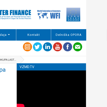
daja
Kontakt
Delniška OPORA
UPA LAST...
VZMD.TV
 pa