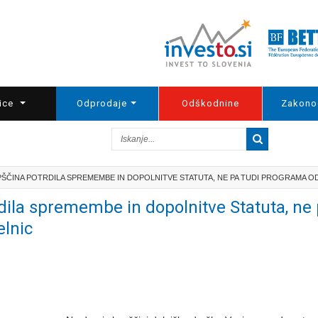
ice
Odprodaje
Odškodnine
Zakono
PŠČINA POTRDILA SPREMEMBE IN DOPOLNITVE STATUTA, NE PA TUDI PROGRAMA ODK
la spremembe in dopolnitve Statuta, ne
elnic