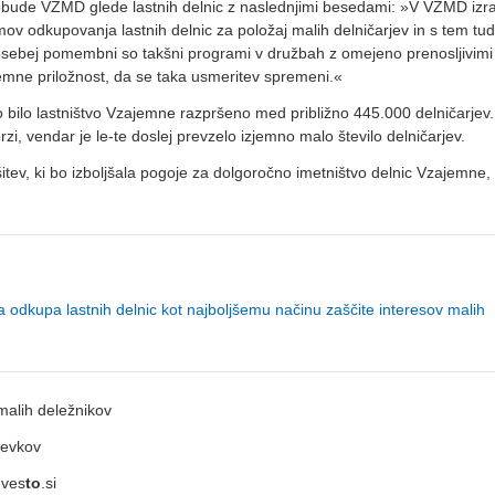
v pobude VZMD glede lastnih delnic z naslednjimi besedami: »V VZMD iz
odkupovanja lastnih delnic za položaj malih delničarjev in s tem tud
 posebej pomembni so takšni programi v družbah z omejeno prenosljivimi
mne priložnost, da se taka usmeritev spremeni.«
 bilo lastništvo Vzajemne razpršeno med približno 445.000 delničarjev.
zi, vendar je le-te doslej prevzelo izjemno malo število delničarjev.
tev, ki bo izboljšala pogoje za dolgoročno imetništvo delnic Vzajemne, 
dkupa lastnih delnic kot najboljšemu načinu zaščite interesov malih
alih deležnikov
pevkov
nves
to
.si