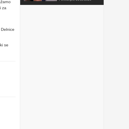
ražamo
i za
FAKTOR na TV3 -
Predsednik VZMD o
postopkih skupinskih tožb
zoper telekomunikacijske
operaterje
Sobota, 12.10.2024
 Delnice
VZMD na Odboru za
finance DZ RS s predlogi
nujnih popravkov Zakona o
ki se
razlaščenih bančnih
vlagateljih
Petek, 10.5.2024
prispevek TVSLO3 -
Novinarska konferenca
VZMD in ZPS o kolektivnih
tožbah proti operaterjem
Ponedeljek, 8.4.2024
www.kolektivno-varstvo.si
-- Izjava mag. Kristjan
Verbič, predsednik VZMD:
Halo, operater! Bodi fer.
Nedelja, 7.4.2024
»HALO, OPERATER! BODI
FER.« - VZMD in ZPS
skupaj za potrošnike -
novinarska konferenca