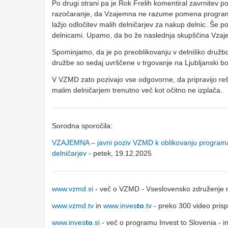
Po drugi strani pa je Rok Frelih komentiral zavrnite
razočaranje, da Vzajemna ne razume pomena programov 
lažjo odločitev malih delničarjev za nakup delnic. Še
delnicami. Upamo, da bo že naslednja skupščina Vzaje
Spominjamo, da je po preoblikovanju v delniško družbo
družbe so sedaj uvrščene v trgovanje na Ljubljanski bor
V VZMD zato pozivajo vse odgovorne, da pripravijo reši
malim delničarjem trenutno več kot očitno ne izplača.
Sorodna sporočila:
VZAJEMNA – javni poziv VZMD k oblikovanju programa o
delničarjev
- petek, 19.12.2025
www.vzmd.si
- več o VZMD - Vseslovensko združenje m
www.vzmd.tv
in
www.inves
to
.tv
- preko 300 video pris
www.inves
to
.si
- več o programu Invest to Slovenia - i