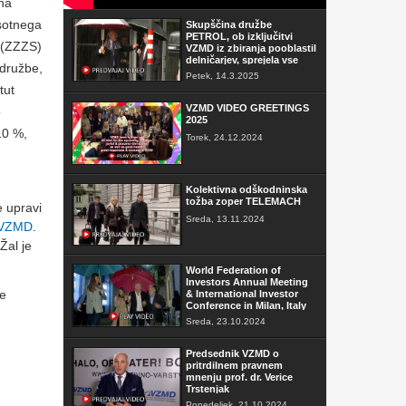
na
isotnega
Skupščina družbe
PETROL, ob izključitvi
e (ZZZS)
VZMD iz zbiranja pooblastil
delničarjev, sprejela vse
 družbe,
sklepe
Petek, 14.3.2025
tut
VZMD VIDEO GREETINGS
o
2025
10 %,
Torek, 24.12.2024
Kolektivna odškodninska
tožba zoper TELEMACH
e upravi
Sreda, 13.11.2024
i VZMD
.
Žal je
World Federation of
Investors Annual Meeting
ne
& International Investor
Conference in Milan, Italy
Sreda, 23.10.2024
Predsednik VZMD o
pritrdilnem pravnem
mnenju prof. dr. Verice
Trstenjak
Ponedeljek, 21.10.2024