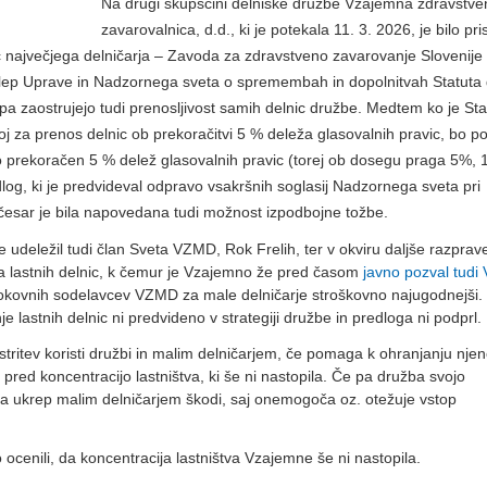
Na drugi skupščini delniške družbe Vzajemna zdravstve
zavarovalnica, d.d., ki je potekala 11. 3. 2026, je bilo pr
č največjega delničarja – Zavoda za zdravstveno zavarovanje Slovenij
sklep Uprave in Nadzornega sveta o spremembah in dopolnitvah Statuta
pa zaostrujejo tudi prenosljivost samih delnic družbe. Medtem ko je Sta
j za prenos delnic ob prekoračitvi 5 % deleža glasovalnih pravic, bo p
prekoračen 5 % delež glasovalnih pravic (torej ob dosegu praga 5%, 
edlog, ki je predvideval odpravo vsakršnih soglasij Nadzornega sveta pri
 česar je bila napovedana tudi možnost izpodbojne tožbe.
 je udeležil tudi član Sveta VZMD, Rok Frelih, ter v okviru daljše razprav
a lastnih delnic, k čemur je Vzajemno že pred časom
javno pozval tud
trokovnih sodelavcev VZMD za male delničarje stroškovno najugodnejši. 
lastnih delnic ni predvideno v strategiji družbe in predloga ni podprl.
aostritev koristi družbi in malim delničarjem, če pomaga k ohranjanju nje
red koncentracijo lastništva, ki še ni nastopila. Če pa družba svojo
 pa ukrep malim delničarjem škodi, saj onemogoča oz. otežuje vstop
cenili, da koncentracija lastništva Vzajemne še ni nastopila.