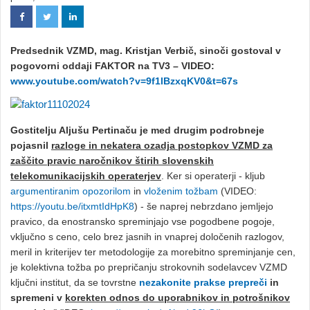
Predsednik VZMD, mag. Kristjan Verbič, sinoči gostoval v
pogovorni oddaji FAKTOR na TV3 – VIDEO:
www.youtube.com/watch?v=9f1lBzxqKV0&t=67s
Gostitelju Aljušu Pertinaču je med drugim podrobneje
pojasnil
razloge in nekatera ozadja postopkov VZMD za
zaščito pravic naročnikov štirih slovenskih
telekomunikacijskih operaterjev
. Ker si operaterji - kljub
argumentiranim opozorilom
in
vloženim tožbam
(VIDEO:
https://youtu.be/itxmtIdHpK8
) - še naprej nebrzdano jemljejo
pravico, da enostransko spreminjajo vse pogodbene pogoje,
vključno s ceno, celo brez jasnih in vnaprej določenih razlogov,
meril in kriterijev ter metodologije za morebitno spreminjanje cen,
je kolektivna tožba po prepričanju strokovnih sodelavcev VZMD
ključni institut, da se tovrstne
nezakonite prakse prepreči
in
spremeni v
korekten odnos do uporabnikov in potrošnikov