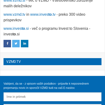
www.vzmd.si
- več o VZMD - Vseslovensko združenje
malih deležnikov
www.vzmd.tv
in
www.inves
to
.tv
- preko 300 video
prispevkov
www.inves
to
.si
- več o programu Invest to Slovenia -
inves
to
.si
VZMD.TV
Vabljeni, da se - z vpisom vaših podatkov - prijavite k neposrednem
prejemanju novic in sporočil VZMD tudi na vaš E-naslov.