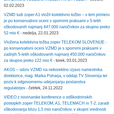
02.02.2023
VZMD tudi zoper A1 vložil kolektivno tožbo – v tem primeru
je po konservativni oceni s spornimi praksami v 5-letih
oškodovanih najmanj 447.000 naročnikov za skupno preko
52 mio €
- nedelja, 22.01.2023
Vložena kolektivna tožba zoper TELEKOM SLOVENIJE -
po konservativni oceni VZMD je s spornimi praksami v
zadnjih 5-letih oškodovanih najmanj 450.000 naročnikov
za skupno preko 122 mio €
- torek, 03.01.2023
AKOS – odziv VZMD na nekorektno izjavo namestnika
direktorice, mag. Marka Poharja, v oddaji TV Slovenija ter
poziv k odgovornemu udejanjanju poslanstva
regulatorjev
- četrtek, 24.11.2022
VIDEO z novinarske konference o odškodninskih
postopkih zoper TELEKOM, A1, TELEMACH in T-2, zaradi
oškodovanja blizu 1,5 mio naročnikov, v skupni vrednosti