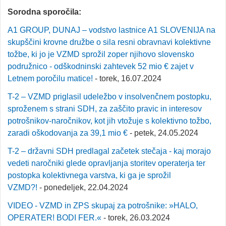
Sorodna sporočila:
A1 GROUP, DUNAJ – vodstvo lastnice A1 SLOVENIJA na
skupščini krovne družbe o sila resni obravnavi kolektivne
tožbe, ki jo je VZMD sprožil zoper njihovo slovensko
podružnico - odškodninski zahtevek 52 mio € zajet v
Letnem poročilu matice!
- torek, 16.07.2024
T-2 – VZMD priglasil udeležbo v insolvenčnem postopku,
sproženem s strani SDH, za zaščito pravic in interesov
potrošnikov-naročnikov, kot jih vtožuje s kolektivno tožbo,
zaradi oškodovanja za 39,1 mio €
- petek, 24.05.2024
T-2 – državni SDH predlagal začetek stečaja - kaj morajo
vedeti naročniki glede opravljanja storitev operaterja ter
postopka kolektivnega varstva, ki ga je sprožil
VZMD?!
- ponedeljek, 22.04.2024
VIDEO - VZMD in ZPS skupaj za potrošnike: »HALO,
OPERATER! BODI FER.«
- torek, 26.03.2024