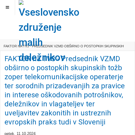
NOVICE
FAKTOR NA TV3 - PREDSEDNIK VZMD OBŠIRNO O POSTOPKIH SKUPINSKIH
TOŽB ZOPER TELEKOMUNIKACIJSKE OPERAT...
FAKTOR na TV3 - Predsednik VZMD
obširno o postopkih skupinskih tožb
zoper telekomunikacijske operaterje
ter sorodnih prizadevanjih za pravice
in interese oškodovanih potrošnikov,
deležnikov in vlagateljev ter
uveljavitev zakonitih in ustreznih
evropskih praks tudi v Sloveniji
petek, 11.10.2024