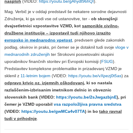
nasploh
(VIDEO:
https://youtu.be/gAhydt96hQI
).
Mag. Verbič je v oddaji predstavil še nekatere sorodne dejavnosti
Združenja, ki ga vodi vse od ustanovitve, ter -
ob skorajšnji
dvajsetletnici vzpostavitve VZMD, kot
samonikle civilno-
družbene institucije – izpostavil tudi njihovo izrazito
evropsko in mednarodno vpetos
t
, predvsem glede zakonskih
podlag, okvirov in praks, pri čemer se je dotaknil tudi svoje
vloge v
mednarodnih združenjih
ter Strokovni posvetovalni skupini
uporabnikov finančnih storitev pri Evropski komisiji (
FSUG
).
Predstavitev kompleksne problematike in prizadevanj VZMD je
sklenil z
11-letnim bojem
(VIDEO:
https://youtu.be/vXpezj0t5as
) za
odpravo krivic oz. izjemnih oškodovanj
, ki so nastala
razlaščenim-izbrisanim imetnikom delnic in obveznic
slovenskih bank (VIDEO:
https://youtu.be/2sJwgazbjnE
), pri
čemer je VZMD uporabil
vsa razpoložljiva pravna sredstva
(VIDEO:
https://youtu.be/gwMCa4v07TA
) in bo
tako ravnal
tudi v prihodnje
.