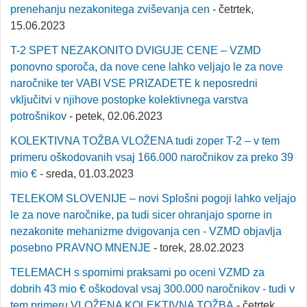
prenehanju nezakonitega zviševanja cen
- četrtek,
15.06.2023
T-2 SPET NEZAKONITO DVIGUJE CENE – VZMD
ponovno sporoča, da nove cene lahko veljajo le za nove
naročnike ter VABI VSE PRIZADETE k neposredni
vključitvi v njihove postopke kolektivnega varstva
potrošnikov
- petek, 02.06.2023
KOLEKTIVNA TOŽBA VLOŽENA tudi zoper T-2 – v tem
primeru oškodovanih vsaj 166.000 naročnikov za preko 39
mio €
- sreda, 01.03.2023
TELEKOM SLOVENIJE – novi Splošni pogoji lahko veljajo
le za nove naročnike, pa tudi sicer ohranjajo sporne in
nezakonite mehanizme dvigovanja cen - VZMD objavlja
posebno PRAVNO MNENJE
- torek, 28.02.2023
TELEMACH s spornimi praksami po oceni VZMD za
dobrih 43 mio € oškodoval vsaj 300.000 naročnikov - tudi v
tem primeru VLOŽENA KOLEKTIVNA TOŽBA
- četrtek,