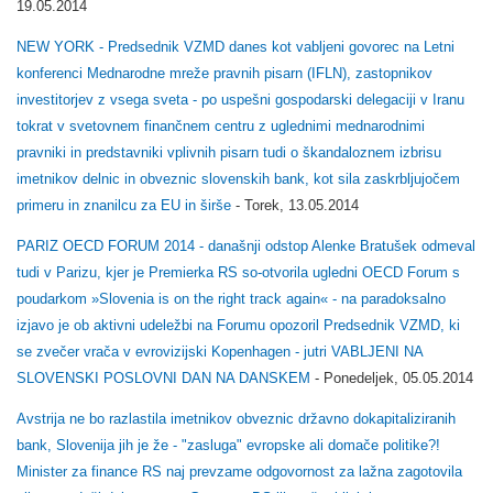
19.05.2014
NEW YORK - Predsednik VZMD danes kot vabljeni govorec na Letni
konferenci Mednarodne mreže pravnih pisarn (IFLN), zastopnikov
investitorjev z vsega sveta - po uspešni gospodarski delegaciji v Iranu
tokrat v svetovnem finančnem centru z uglednimi mednarodnimi
pravniki in predstavniki vplivnih pisarn tudi o škandaloznem izbrisu
imetnikov delnic in obveznic slovenskih bank, kot sila zaskrbljujočem
primeru in znanilcu za EU in širše
- Torek, 13.05.2014
PARIZ OECD FORUM 2014 - današnji odstop Alenke Bratušek odmeval
tudi v Parizu, kjer je Premierka RS so-otvorila ugledni OECD Forum s
poudarkom »Slovenia is on the right track again« - na paradoksalno
izjavo je ob aktivni udeležbi na Forumu opozoril Predsednik VZMD, ki
se zvečer vrača v evrovizijski Kopenhagen - jutri VABLJENI NA
SLOVENSKI POSLOVNI DAN NA DANSKEM
- Ponedeljek, 05.05.2014
Avstrija ne bo razlastila imetnikov obveznic državno dokapitaliziranih
bank, Slovenija jih je že - "zasluga" evropske ali domače politike?!
Minister za finance RS naj prevzame odgovornost za lažna zagotovila