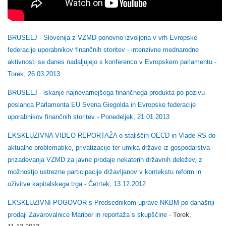
BRUSELJ - Slovenija z VZMD ponovno izvoljena v vrh Evropske
federacije uporabnikov finančnih storitev - intenzivne mednarodne
aktivnosti se danes nadaljujejo s konferenco v Evropskem parlamentu -
Torek, 26.03.2013
BRUSELJ - iskanje najnevarnejšega finančnega produkta po pozivu
poslanca Parlamenta EU Svena Giegolda in Evropske federacije
uporabnikov finančnih storitev - Ponedeljek, 21.01.2013
EKSKLUZIVNA VIDEO REPORTAŽA o stališčih OECD in Vlade RS do
aktualne problematike, privatizacije ter umika države iz gospodarstva -
prizadevanja VZMD za javne prodaje nekaterih državnih deležev, z
možnostjo ustrezne participacije državljanov v kontekstu reform in
oživitve kapitalskega trga - Četrtek, 13.12.2012
EKSKLUZIVNI POGOVOR s Predsednikom uprave NKBM po današnji
prodaji Zavarovalnice Maribor in reportaža s skupščine
- Torek,