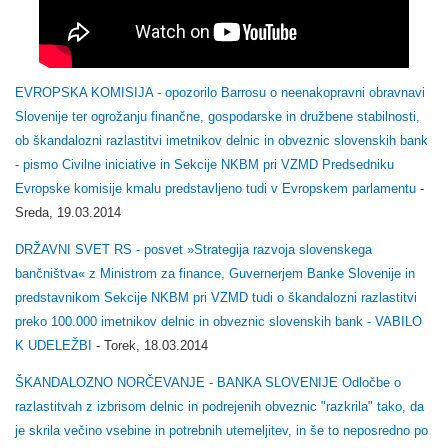
EVROPSKA KOMISIJA - opozorilo Barrosu o neenakopravni obravnavi
Slovenije ter ogrožanju finančne, gospodarske in družbene stabilnosti,
ob škandalozni razlastitvi imetnikov delnic in obveznic slovenskih bank
- pismo Civilne iniciative in Sekcije NKBM pri VZMD Predsedniku
Evropske komisije kmalu predstavljeno tudi v Evropskem parlamentu
-
Sreda, 19.03.2014
DRŽAVNI SVET RS - posvet »Strategija razvoja slovenskega
bančništva« z Ministrom za finance, Guvernerjem Banke Slovenije in
predstavnikom Sekcije NKBM pri VZMD tudi o škandalozni razlastitvi
preko 100.000 imetnikov delnic in obveznic slovenskih bank - VABILO
K UDELEŽBI
- Torek, 18.03.2014
ŠKANDALOZNO NORČEVANJE - BANKA SLOVENIJE Odločbe o
razlastitvah z izbrisom delnic in podrejenih obveznic "razkrila" tako, da
je skrila večino vsebine in potrebnih utemeljitev, in še to neposredno po