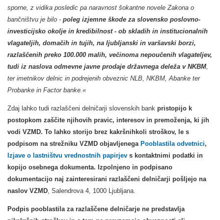
sporne, z vidika posledic pa naravnost šokantne novele Zakona o
bančništvu je bilo -
poleg izjemne škode za slovensko poslovno-
investicijsko okolje in kredibilnost - ob skladih in institucionalnih
vlagateljih, domačih in tujih, na ljubljanski in varšavski borzi,
razlaščenih preko 100.000 malih, večinoma nepoučenih vlagateljev,
tudi iz naslova odmevne javne prodaje državnega deleža v NKBM
,
ter imetnikov delnic in podrejenih obveznic
NLB, NKBM, Abanke ter
Probanke in Factor banke.«
Zdaj lahko tudi razlaščeni delničarji slovenskih bank
pristopijo k
postopkom zaščite njihovih pravic, interesov in premoženja, ki jih
vodi VZMD. To lahko storijo brez kakršnihkoli stroškov, le
s
podpisom na strežniku VZMD objavljenega
Pooblastila odvetnici
,
Izjave o lastništvu vrednostnih papirjev
s kontaktnimi podatki in
kopijo osebnega dokumenta. Izpolnjeno in podpisano
dokumentacijo naj zainteresirani razlaščeni delničarji pošljejo na
naslov VZMD
, Salendrova 4, 1000 Ljubljana.
Podpis pooblastila za razlaščene delničarje ne predstavlja