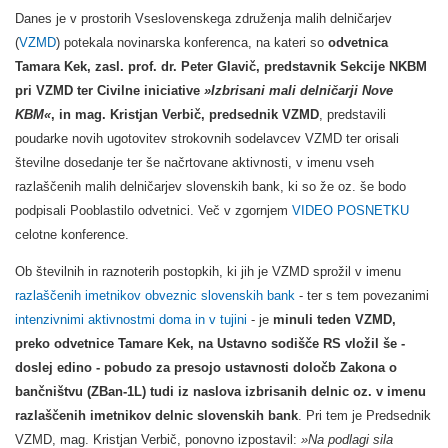
Danes je v prostorih Vseslovenskega združenja malih delničarjev
(
VZMD
) potekala novinarska konferenca, na kateri so
odvetnica
Tamara Kek, zasl. prof. dr. Peter Glavič, predstavnik Sekcije NKBM
pri VZMD ter Civilne iniciative
»Izbrisani mali delničarji Nove
KBM«
, in mag. Kristjan Verbič, predsednik VZMD
, predstavili
poudarke novih ugotovitev strokovnih sodelavcev VZMD ter orisali
številne dosedanje ter še načrtovane aktivnosti, v imenu vseh
razlaščenih malih delničarjev slovenskih bank, ki so že oz. še bodo
podpisali Pooblastilo odvetnici. Več v zgornjem
VIDEO POSNETKU
celotne konference.
Ob številnih in raznoterih postopkih, ki jih je VZMD sprožil v imenu
razlaščenih imetnikov obveznic slovenskih bank
- ter s tem povezanimi
intenzivnimi aktivnostmi doma in v tujini
- je
minuli teden VZMD,
preko odvetnice Tamare Kek,
na Ustavno sodišče RS vložil še -
doslej edino - pobudo za presojo ustavnosti določb Zakona o
bančništvu (ZBan-
1L) tudi iz naslova izbrisanih delnic oz. v imenu
razlaščenih imetnikov delnic slovenskih bank
. Pri tem je Predsednik
VZMD, mag. Kristjan Verbič, ponovno izpostavil:
»Na podlagi sila