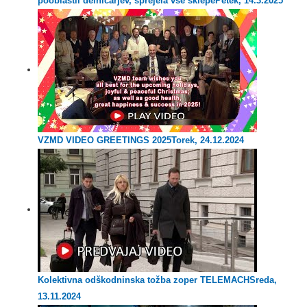
pooblastil delničarjev, sprejela vse sklepe
Petek, 14.3.2025
VZMD VIDEO GREETINGS 2025
Torek, 24.12.2024
Kolektivna odškodninska tožba zoper TELEMACH
Sreda,
13.11.2024