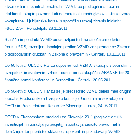
stvarnosti in možnih alternativah - VZMD ob predlogih institucij in
etabliranih skupin pozoren tudi do marginaliziranih glasov - Utrinki izpred
»okupirane« Ljubljanske borze in sporočilo tamkaj zbranih iniciativ
»BOJ ZA« - Ponedeljek, 28.11.2011
Stališča in poudarki VZMD predstavljeni tudi na sinočnjem odprtem
forumu SDS; razdeljen dopolnjen predlog VZMD za spremembe Zakona
o gospodarskih družbah in Zakona o prevzemih - Četrtek, 10.11.2011
Ob 50-letnici OECD v Parizu uspešno tudi VZMD, skupaj s slovenskim,
evropskim in svetovnim vrhom; danes pa na skupščini ABANKE ter 28.
finančno-borzni konferenci v Bernardinu - Četrtek, 26.05.2011
Ob 50-letnici OECD v Parizu se je predsednik VZMD danes med drugim
srečal s Predsednikom Evropske komisije, Generalnim sekretarjem
OECD in Predsednikom Republike Slovenije - Torek, 24.05.2011
OECD v Ekonomskem pregledu za Slovenijo 2011 (poglavje o tujih
investicijah in upravljanju podjetij) izpostavlja zaščito pravic malih
delničarjev ter prioritete, skladne z opozorili in prizadevanji VZMD -