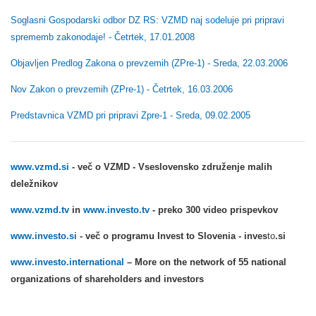
Soglasni Gospodarski odbor DZ RS: VZMD naj sodeluje pri pripravi
sprememb zakonodaje! - Četrtek, 17.01.2008
Objavljen Predlog Zakona o prevzemih (ZPre-1) - Sreda, 22.03.2006
Nov Zakon o prevzemih (ZPre-1) - Četrtek, 16.03.2006
Predstavnica VZMD pri pripravi Zpre-1 - Sreda, 09.02.2005
www.vzmd.si
-
več o VZMD
-
Vseslovensko združenje malih
deležnikov
www.vzmd.tv
in
www.investo.tv
-
preko 300 video prispevkov
www.investo.si
-
več o programu Invest to Slovenia - inves
to
.si
www.investo.international
– More on the network of 55 national
organizations of shareholders and investors