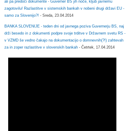
ali pa predoči dokumente - Guverner BS jih noče, kljub javnemu
zagotovilu! Razlastitve v sistemskih bankah v nobeni drugi državi EU -
samo za Slovenijo?!
- Sreda, 23.04.2014
BANKA SLOVENIJE - teden dni od javnega poziva Guvernerju BS, naj
drži besedo in z dokumenti podpre svoje trditve v Državnem svetu RS -
v VZMD še vedno čakajo na dokumentacijo o domnevnih(?!) zahtevah
za in zoper razlastitve v slovenskih bankah
- Četrtek, 17.04.2014