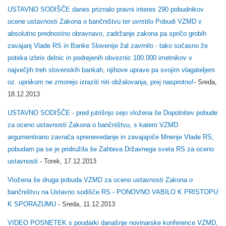
USTAVNO SODIŠČE danes priznalo pravni interes 290 pobudnikov
ocene ustavnosti Zakona o bančništvu ter uvrstilo Pobudi VZMD v
absolutno prednostno obravnavo, zadržanje zakona pa spričo grobih
zavajanj Vlade RS in Banke Slovenije žal zavrnilo - tako sočasno že
poteka izbris delnic in podrejenih obveznic 100.000 imetnikov v
največjih treh slovenskih bankah, njihove uprave pa svojim vlagateljem
oz. upnikom ne zmorejo izraziti niti obžalovanja, prej nasprotno!
- Sreda,
18.12.2013
USTAVNO SODIŠČE - pred jutrišnjo sejo vložena še Dopolnitev pobude
za oceno ustavnosti Zakona o bančništvu, s katero VZMD
argumentirano zavrača sprenevedanje in zavajajoče Mnenje Vlade RS;
pobudam pa se je pridružila še Zahteva Državnega sveta RS za oceno
ustavnosti
- Torek, 17.12.2013
Vložena še druga pobuda VZMD za oceno ustavnosti Zakona o
bančništvu na Ustavno sodišče RS - PONOVNO VABILO K PRISTOPU
K SPORAZUMU
- Sreda, 11.12.2013
VIDEO POSNETEK s poudarki današnje novinarske konference VZMD,