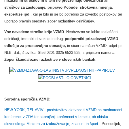
nikakršnih stroškov in s tem ne prevzemajo obveznosti ali
stroškov za zastopanje, pripravo Pobude, strokovna mnenja,
ekspertize ipd
., kar je bilo in še bo potrebno za izvedbo postopkov ter
uporabo pravnih sredstev zoper razlastitev delničarjev.
Vse navedene stroške krije VZMD
. Neobvezno se lahko razlaščeni
delničarji, imetniki obveznic in drugi
podporniki prizadevanj VZMD
odločijo za prostovoljno donacijo,
in sicer na račun VZMD, odprt pri
NLB, d.d., številka: SI56 0201 0025 6523 838, s pripisom namena:
Zoper škandalozne razlastitve v slovenskih bankah
.
Sorodna sporočila VZMD:
NEW YORK, TEL AVIV - predstavitev aktivnosti VZMD na mednarodni
konferenci v ZDA ter skorajšnji konferenci v Izraelu, ob obisku
slovenskega Ministra za izobraževanje, znanost in šport
- Ponedeljek,