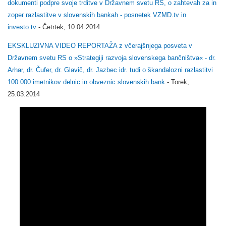
dokumenti podpre svoje trditve v Državnem svetu RS, o zahtevah za in
zoper razlastitve v slovenskih bankah - posnetek VZMD.tv in
investo.tv
- Četrtek, 10.04.2014
EKSKLUZIVNA VIDEO REPORTAŽA z včerajšnjega posveta v
Državnem svetu RS o »Strategiji razvoja slovenskega bančništva« - dr.
Arhar, dr. Čufer, dr. Glavič, dr. Jazbec idr. tudi o škandalozni razlastitvi
100.000 imetnikov delnic in obveznic slovenskih bank
- Torek,
25.03.2014