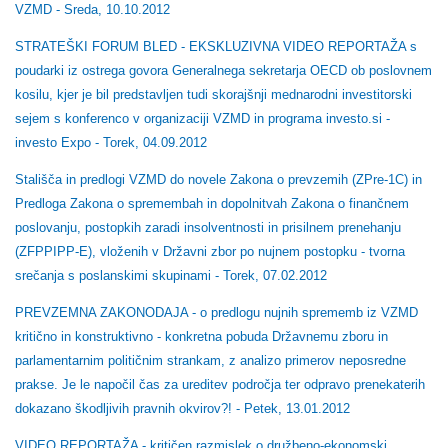
VZMD - Sreda, 10.10.2012
STRATEŠKI FORUM BLED - EKSKLUZIVNA VIDEO REPORTAŽA s
poudarki iz ostrega govora Generalnega sekretarja OECD ob poslovnem
kosilu, kjer je bil predstavljen tudi skorajšnji mednarodni investitorski
sejem s konferenco v organizaciji VZMD in programa investo.si -
investo Expo - Torek, 04.09.2012
Stališča in predlogi VZMD do novele Zakona o prevzemih (ZPre-1C) in
Predloga Zakona o spremembah in dopolnitvah Zakona o finančnem
poslovanju, postopkih zaradi insolventnosti in prisilnem prenehanju
(ZFPPIPP-E), vloženih v Državni zbor po nujnem postopku - tvorna
srečanja s poslanskimi skupinami - Torek, 07.02.2012
PREVZEMNA ZAKONODAJA - o predlogu nujnih sprememb iz VZMD
kritično in konstruktivno - konkretna pobuda Državnemu zboru in
parlamentarnim političnim strankam, z analizo primerov neposredne
prakse. Je le napočil čas za ureditev področja ter odpravo prenekaterih
dokazano škodljivih pravnih okvirov?! - Petek, 13.01.2012
VIDEO REPORTAŽA - kritičen razmislek o družbeno-ekonomski