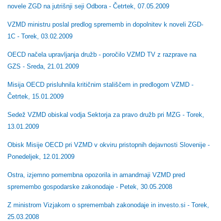
novele ZGD na jutrišnji seji Odbora - Četrtek, 07.05.2009
VZMD ministru poslal predlog sprememb in dopolnitev k noveli ZGD-
1C - Torek, 03.02.2009
OECD načela upravljanja družb - poročilo VZMD TV z razprave na
GZS - Sreda, 21.01.2009
Misija OECD prisluhnila kritičnim stališčem in predlogom VZMD -
Četrtek, 15.01.2009
Sedež VZMD obiskal vodja Sektorja za pravo družb pri MZG - Torek,
13.01.2009
Obisk Misije OECD pri VZMD v okviru pristopnih dejavnosti Slovenije -
Ponedeljek, 12.01.2009
Ostra, izjemno pomembna opozorila in amandmaji VZMD pred
spremembo gospodarske zakonodaje - Petek, 30.05.2008
Z ministrom Vizjakom o spremembah zakonodaje in investo.si - Torek,
25.03.2008