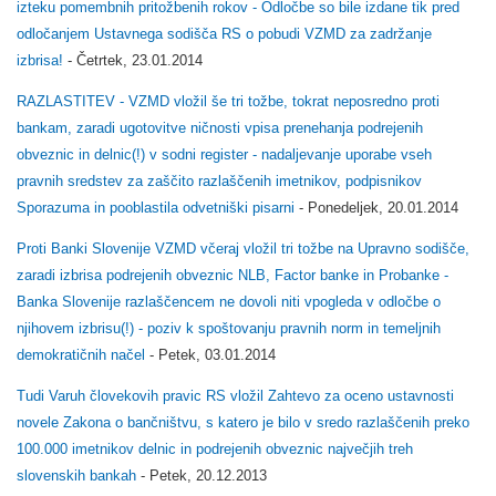
izteku pomembnih pritožbenih rokov - Odločbe so bile izdane tik pred
odločanjem Ustavnega sodišča RS o pobudi VZMD za zadržanje
izbrisa!
- Četrtek, 23.01.2014
RAZLASTITEV - VZMD vložil še tri tožbe, tokrat neposredno proti
bankam, zaradi ugotovitve ničnosti vpisa prenehanja podrejenih
obveznic in delnic(!) v sodni register - nadaljevanje uporabe vseh
pravnih sredstev za zaščito razlaščenih imetnikov, podpisnikov
Sporazuma in pooblastila odvetniški pisarni
- Ponedeljek, 20.01.2014
Proti Banki Slovenije VZMD včeraj vložil tri tožbe na Upravno sodišče,
zaradi izbrisa podrejenih obveznic NLB, Factor banke in Probanke -
Banka Slovenije razlaščencem ne dovoli niti vpogleda v odločbe o
njihovem izbrisu(!) - poziv k spoštovanju pravnih norm in temeljnih
demokratičnih načel
- Petek, 03.01.2014
Tudi Varuh človekovih pravic RS vložil Zahtevo za oceno ustavnosti
novele Zakona o bančništvu, s katero je bilo v sredo razlaščenih preko
100.000 imetnikov delnic in podrejenih obveznic največjih treh
slovenskih bankah
- Petek, 20.12.2013