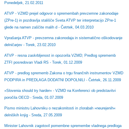
Ponedeljek, 21.02.2011
ATVP - VZMD prejel odgovor o spremembah prevzemne zakonodaje
(ZPre-1) in pozdravlja stališče Sveta ATVP ter interpretacijo ZPre-1
glede na namen zaščite malih d - Četrtek, 04.03.2010
Vprašanja ATVP - prevzemna zakonodaja in sistematično oškodovanje
delničarjev - Torek, 23.02.2010
ATVP - resna zaskrbljenost in opozorila VZMD; Predlog sprememb
ZTFI posredovan Vladi RS - Torek, 01.12.2009
ATVP - predlog sprememb Zakona o trgu finančnih instrumentov VZMD
PODPIRA in PREDLAGA DODATNI DOPOLNILI - Četrtek, 26.11.2009
»Slovenia should try harder« - VZMD na Konferenci ob predstavitvi
poročila OECD - Sreda, 01.07.2009
Pismo ministru Lahovniku o nezakonitosti in zlorabah »neurejenih«
delniških knjig - Sreda, 27.05.2009
Minister Lahovnik zagotovil pomembne spremembe vladnega predloga