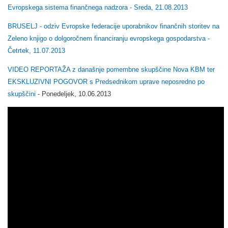
Evropskega sistema finančnega nadzora - Sreda, 21.08.2013
BRUSELJ - odziv Evropske federacije uporabnikov finančnih storitev na
Zeleno knjigo o dolgoročnem financiranju evropskega gospodarstva -
Četrtek, 11.07.2013
VIDEO REPORTAŽA z današnje pomembne skupščine Nova KBM ter
EKSKLUZIVNI POGOVOR s Predsednikom uprave neposredno po
skupščini
- Ponedeljek, 10.06.2013