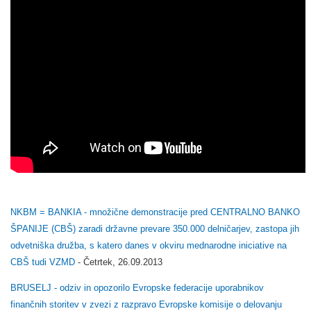
NKBM = BANKIA - množične demonstracije pred CENTRALNO BANKO
ŠPANIJE (CBŠ) zaradi državne prevare 350.000 delničarjev, zastopa jih
odvetniška družba, s katero danes v okviru mednarodne iniciative na
CBŠ tudi VZMD
- Četrtek, 26.09.2013
BRUSELJ - odziv in opozorilo Evropske federacije uporabnikov
finančnih storitev v zvezi z razpravo Evropske komisije o delovanju