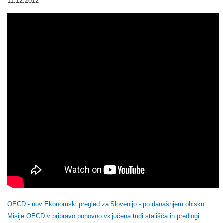
11.12.2012
OECD - nov Ekonomski pregled za Slovenijo - po današnjem obisku
Misije OECD v pripravo ponovno vključena tudi stališča in predlogi