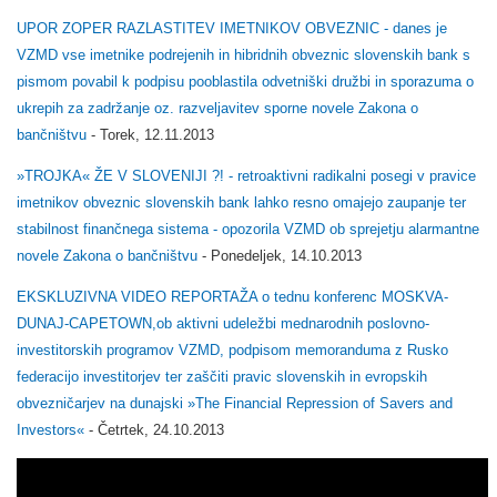
UPOR ZOPER RAZLASTITEV IMETNIKOV OBVEZNIC - danes je
VZMD vse imetnike podrejenih in hibridnih obveznic slovenskih bank s
pismom povabil k podpisu pooblastila odvetniški družbi in sporazuma o
ukrepih za zadržanje oz. razveljavitev sporne novele Zakona o
bančništvu
- Torek, 12.11.2013
»TROJKA« ŽE V SLOVENIJI ?! - retroaktivni radikalni posegi v pravice
imetnikov obveznic slovenskih bank lahko resno omajejo zaupanje ter
stabilnost finančnega sistema - opozorila VZMD ob sprejetju alarmantne
novele Zakona o bančništvu
- Ponedeljek, 14.10.2013
EKSKLUZIVNA VIDEO REPORTAŽA o tednu konferenc MOSKVA-
DUNAJ-CAPETOWN,ob aktivni udeležbi mednarodnih poslovno-
investitorskih programov VZMD, podpisom memoranduma z Rusko
federacijo investitorjev ter zaščiti pravic slovenskih in evropskih
obvezničarjev na dunajski »The Financial Repression of Savers and
Investors«
- Četrtek, 24.10.2013