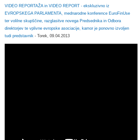
VIDEO REPORTAŽA in VIDEO REPORT - ekskluzivno iz
EVROPSKEGA PARLAMENTA, mednarodne konference EuroFinUse
ter volilne skupščine, razglasitve novega Predsednika in Odbora
direktorjev te vplivne evropske asociacije, kamor je ponovno izvoljen
tudi predstavnik
- Torek, 09.04.2013