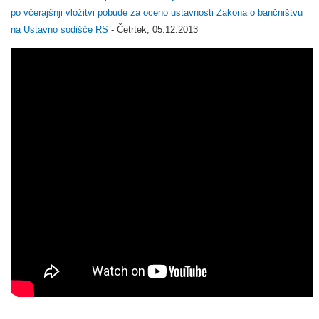
po včerajšnji vložitvi pobude za oceno ustavnosti Zakona o bančništvu
na Ustavno sodišče RS
- Četrtek, 05.12.2013