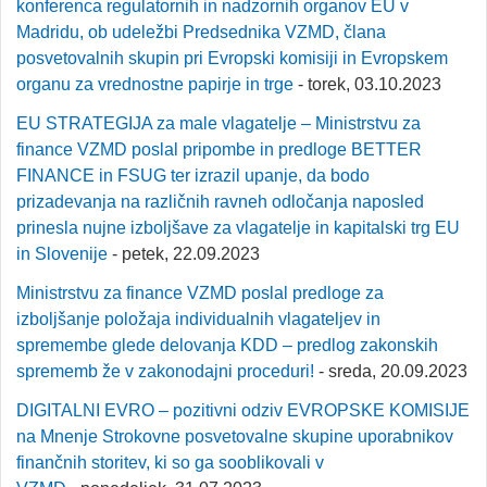
konferenca regulatornih in nadzornih organov EU v
Madridu, ob udeležbi Predsednika VZMD, člana
posvetovalnih skupin pri Evropski komisiji in Evropskem
organu za vrednostne papirje in trge
- torek, 03.10.2023
EU STRATEGIJA za male vlagatelje – Ministrstvu za
finance VZMD poslal pripombe in predloge BETTER
FINANCE in FSUG ter izrazil upanje, da bodo
prizadevanja na različnih ravneh odločanja naposled
prinesla nujne izboljšave za vlagatelje in kapitalski trg EU
in Slovenije
- petek, 22.09.2023
Ministrstvu za finance VZMD poslal predloge za
izboljšanje položaja individualnih vlagateljev in
spremembe glede delovanja KDD – predlog zakonskih
sprememb že v zakonodajni proceduri!
- sreda, 20.09.2023
DIGITALNI EVRO – pozitivni odziv EVROPSKE KOMISIJE
na Mnenje Strokovne posvetovalne skupine uporabnikov
finančnih storitev, ki so ga sooblikovali v