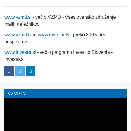
www.vzmd.si
- več o VZMD - Vseslovensko združenje
malih deležnikov
www.vzmd.tv
in
www.inves
to
.tv
- preko 300 video
prispevkov
www.inves
to
.si
- več o programu Invest to Slovenia -
inves
to
.si
VZMD.TV