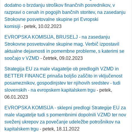
dodatno o brzdanju stroškov finančnih posrednikov, v
razpravi o cenah in pogojih bančnih storitev, na zasedanju
Strokovne posvetovalne skupine pri Evropski
komisiji
- petek, 10.02.2023
EVROPSKA KOMISIJA, BRUSELJ - na zasedanju
Strokovne posvetovalne skupine mag. Verbič izpostavil
aktualne dejavnosti in pomembne probleme, s katerimi se
soočajo v VZMD
- četrtek, 09.02.2023
Strategija EU za male vlagatelje ob predlogih VZMD in
BETTER FINANCE prinaša boljšo zaščito in vključenost
posameznikov, gospodinjstev ter njihovih sredstev - tudi
slovenskih - na evropskem kapitalskem trgu
- petek,
06.01.2023
EVROPSKA KOMISIJA - sklepni predlogi Strategije EU za
male vlagatelje tudi s pomembnimi dopolnili VZMD ter nov
sveženj ukrepov za povečanje udeležbe potrošnikov na
kapitalskem trgu
- petek, 18.11.2022