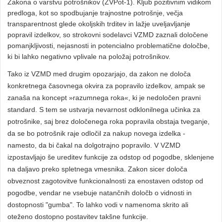
Zakona o varstvu potrošnikov (ZVPot-1). Kljub pozitivnim vidikom
predloga, kot so spodbujanje trajnostne potrošnje, večja
transparentnost glede okoljskih trditev in lažje uveljavljanje
popravil izdelkov, so strokovni sodelavci VZMD zaznali določene
pomanjkljivosti, nejasnosti in potencialno problematične določbe,
ki bi lahko negativno vplivale na položaj potrošnikov.
Tako iz VZMD med drugim opozarjajo, da zakon ne določa
konkretnega časovnega okvira za popravilo izdelkov, ampak se
zanaša na koncept »razumnega roka«, ki je nedoločen pravni
standard. S tem se ustvarja nevarnost odklonilnega učinka za
potrošnike, saj brez določenega roka popravila obstaja tveganje,
da se bo potrošnik raje odločil za nakup novega izdelka -
namesto, da bi čakal na dolgotrajno popravilo. V VZMD
izpostavljajo še ureditev funkcije za odstop od pogodbe, sklenjene
na daljavo preko spletnega vmesnika. Zakon sicer določa
obveznost zagotovitve funkcionalnosti za enostaven odstop od
pogodbe, vendar ne vsebuje natančnih določb o vidnosti in
dostopnosti "gumba". To lahko vodi v namenoma skrito ali
oteženo dostopno postavitev takšne funkcije.