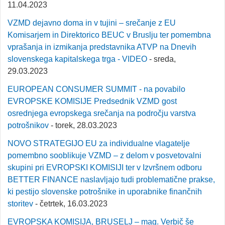
11.04.2023
VZMD dejavno doma in v tujini – srečanje z EU
Komisarjem in Direktorico BEUC v Bruslju ter pomembna
vprašanja in izmikanja predstavnika ATVP na Dnevih
slovenskega kapitalskega trga - VIDEO
- sreda,
29.03.2023
EUROPEAN CONSUMER SUMMIT - na povabilo
EVROPSKE KOMISIJE Predsednik VZMD gost
osrednjega evropskega srečanja na področju varstva
potrošnikov
- torek, 28.03.2023
NOVO STRATEGIJO EU za individualne vlagatelje
pomembno sooblikuje VZMD – z delom v posvetovalni
skupini pri EVROPSKI KOMISIJI ter v Izvršnem odboru
BETTER FINANCE naslavljajo tudi problematične prakse,
ki pestijo slovenske potrošnike in uporabnike finančnih
storitev
- četrtek, 16.03.2023
EVROPSKA KOMISIJA, BRUSELJ – mag. Verbič še