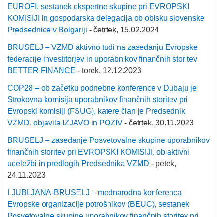
EUROFI, sestanek ekspertne skupine pri EVROPSKI
KOMISIJI in gospodarska delegacija ob obisku slovenske
Predsednice v Bolgariji
- četrtek, 15.02.2024
BRUSELJ – VZMD aktivno tudi na zasedanju Evropske
federacije investitorjev in uporabnikov finančnih storitev
BETTER FINANCE
- torek, 12.12.2023
COP28 – ob začetku podnebne konference v Dubaju je
Strokovna komisija uporabnikov finančnih storitev pri
Evropski komisiji (FSUG), katere član je Predsednik
VZMD, objavila IZJAVO in POZIV
- četrtek, 30.11.2023
BRUSELJ – zasedanje Posvetovalne skupine uporabnikov
finančnih storitev pri EVROPSKI KOMISIJI, ob aktivni
udeležbi in predlogih Predsednika VZMD
- petek,
24.11.2023
LJUBLJANA-BRUSELJ – mednarodna konferenca
Evropske organizacije potrošnikov (BEUC), sestanek
Posvetovalne skupine uporabnikov finančnih storitev pri