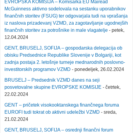
EVROPSKA KOMISIJA – Komisarka EU Mairead
McGuinness aktivno sodelovala na sestanku uporabnikov
finančnih storitev (FSUG) ter odgovarjala tudi na vprašanja
iz naslova prizadevanj VZMD, za zagotavljanje ugodnejših
finančnih storitev za potrošnike in male vlagatelje
- petek,
12.04.2024
GENT, BRUSELJ, SOFIJA – gospodarska delegacija ob
obisku Predsednice Republike Slovenije v Bolgariji, kot
zadnja postaja 2. letošnje turneje mednarodnih poslovno-
investitorskih programov VZMD
- ponedeljek, 26.02.2024
BRUSELJ – Predsednik VZMD danes na seji
posvetovalne skupine EVROPSKE KOMISIJE
- četrtek,
22.02.2024
GENT – pričetek visokooktanskega finančnega foruma
EUROFI tudi tokrat ob aktivni udeležbi VZMD
- sreda,
21.02.2024
GENT, BRUSELJ, SOFIJA – osrednji finančni forum