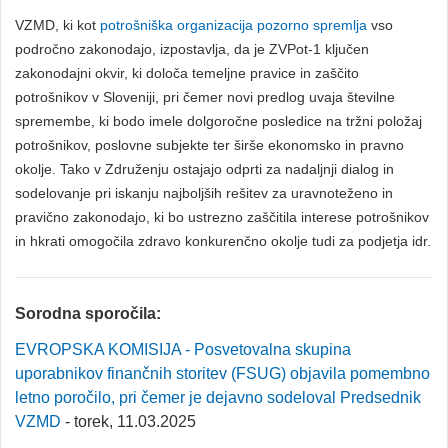
VZMD, ki kot
potrošniška organizacija pozorno spremlja
vso
področno zakonodajo, izpostavlja, da je ZVPot-1 ključen
zakonodajni okvir, ki določa temeljne pravice in zaščito
potrošnikov v Sloveniji, pri čemer novi predlog uvaja številne
spremembe, ki bodo imele dolgoročne posledice na tržni položaj
potrošnikov, poslovne subjekte ter širše ekonomsko in pravno
okolje. Tako v Združenju ostajajo odprti za nadaljnji dialog in
sodelovanje pri iskanju najboljših rešitev za uravnoteženo in
pravično zakonodajo, ki bo ustrezno zaščitila interese potrošnikov
in hkrati omogočila zdravo konkurenčno okolje tudi za podjetja idr.
Sorodna sporočila:
EVROPSKA KOMISIJA - Posvetovalna skupina
uporabnikov finančnih storitev (FSUG) objavila pomembno
letno poročilo, pri čemer je dejavno sodeloval Predsednik
VZMD
- torek, 11.03.2025