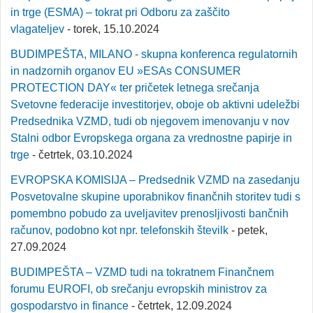
in trge (ESMA) – tokrat pri Odboru za zaščito
vlagateljev
- torek, 15.10.2024
BUDIMPEŠTA, MILANO - skupna konferenca regulatornih
in nadzornih organov EU »ESAs CONSUMER
PROTECTION DAY« ter pričetek letnega srečanja
Svetovne federacije investitorjev, oboje ob aktivni udeležbi
Predsednika VZMD, tudi ob njegovem imenovanju v nov
Stalni odbor Evropskega organa za vrednostne papirje in
trge
- četrtek, 03.10.2024
EVROPSKA KOMISIJA – Predsednik VZMD na zasedanju
Posvetovalne skupine uporabnikov finančnih storitev tudi s
pomembno pobudo za uveljavitev prenosljivosti bančnih
računov, podobno kot npr. telefonskih številk
- petek,
27.09.2024
BUDIMPEŠTA – VZMD tudi na tokratnem Finančnem
forumu EUROFI, ob srečanju evropskih ministrov za
gospodarstvo in finance
- četrtek, 12.09.2024