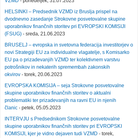
VZMD
- ponedeljek, 31.07.2023
HELSINKI – Predsednik VZMD iz Bruslja prispel na
dvodnevno zasedanje Strokovne posvetovalne skupine
uporabnikov finančnih storitev pri EVROPSKI KOMISIJI
(FSUG)
- sreda, 21.06.2023
BRUSELJ – evropska in svetovna federacija investitorjev o
novi Strategiji EU za individualne vlagatelje, s Komisarko
EU pa o prizadevanjih VZMD ter kolektivnem varstvu
potrošnikov in nekaterih spremembah zakonskih
okvirov
- torek, 20.06.2023
EVROPSKA KOMISIJA – seja Strokovne posvetovalne
skupine uporabnikov finančnih storitev o aktualni
problematiki ter prizadevanjih na ravni EU in njenih
članic
- petek, 05.05.2023
INTERVJU s Predsednikom Strokovne posvetovalne
skupine uporabnikov finančnih storitev pri EVROPSKI
KOMISIJI, kjer je vidno dejaven tudi VZMD
- torek,