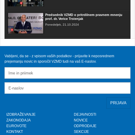
Predsednik VZMD o pritrdilnem pravnem mnenju
prof. dr. Verice Trstenjak
Ponedeljek, 21.10.2024
FAKTOR na TV3 - Predsednik VZMD o postopkih
skupinskih tožb zoper telekomunikacijske
operaterje
Sobota, 12.10.2024
Vabljeni, da se - z vpisom vaših podatkov - prijavite k neposrednem
prejemanju novic in sporočil VZMD tudi na vaš E-naslov.
VZMD na Odboru za finance DZ RS s predlogi
nujnih popravkov Zakona o razlaščenih bančnih
vlagateljih
Petek, 10.5.2024
prispevek TVSLO3 - Novinarska konferenca VZMD
in ZPS o kolektivnih tožbah proti operaterjem
Ponedeljek, 8.4.2024
IZOBRAŽEVANJE
DEJAVNOSTI
ZAKONODAJA
NOVICE
www.kolektivno-varstvo.si -- Izjava mag. Kristjan
EUROVOTE
ODPRODAJE
Verbič, predsednik VZMD: Halo, operater! Bodi fer.
KONTAKT
SEKCIJE
Nedelja, 7.4.2024