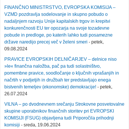
FINANČNO MINISTRSTVO, EVROPSKA KOMISIJA –
VZMD pozdravlja sodelovanje in skupno pobudo o
nadaljnjem razvoju Unije kapitalskih trgov in krepitvi
konkurenčnosti EU ter opozarja na svoje tozadevne
pobude in predloge, po katerih lahko tudi posamezne
države naredijo precej več v želeni smeri
- petek,
09.08.2024
PRAVICE EVROPSKIH DELNIČARJEV – delnice niso
»le« finančna naložba, pač pa tudi solastništvo,
pomembne pravice, soodločanje o ključnih vprašanjih in
načrtih v podjetjih in družbah ter predstavljajo enega
bistvenih temeljev (ekonomske) demokracije!
- petek,
26.07.2024
VILNA – po dvodnevnem srečanju Strokovne posvetovalne
skupine uporabnikov finančnih storitev pri EVROPSKI
KOMISIJI (FSUG) objavljena tudi Priporočila prihodnji
komisiji
- sreda, 19.06.2024