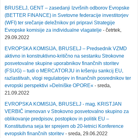
BRUSELJ, GENT – zasedanji Izvršnih odborov Evropske
(BETTER FINANCE) in Svetovne federacije investitorjev
(WFI) ter srečanje deležnikov pri pripravi Strategije
Evropske komisije za individualne vlagatelje
- četrtek,
29.09.2022
EVROPSKA KOMISIJA, BRUSELJ – Predsednik VZMD
aktivno in konstruktivno-kritično na sestanku Strokovne
posvetovalne skupine uporabnikov finančnih storitev
(FSUG) – tudi o MERCATORJU in kršenju sankcij EU,
razlastitvah, vlogi regulatorjev in finančnih posrednikov ter
evropski perspektivi »Delniške OPORE«
- sreda,
21.09.2022
EVROPSKA KOMISIJA, BRUSELJ - mag. KRISTJAN
VERBIČ imenovan v Strokovno posvetovalno skupino za
oblikovanje predpisov, postopkov in politik EU –
Konstitutivna seja ter sprejem ob 20-letnici Konference
evropskih finančnih storitev
- sreda, 29.06.2022