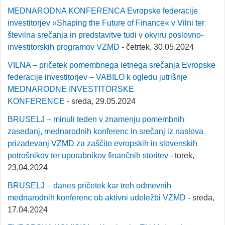
MEDNARODNA KONFERENCA Evropske federacije
investitorjev »Shaping the Future of Finance« v Vilni ter
številna srečanja in predstavitve tudi v okviru poslovno-
investitorskih programov VZMD
- četrtek, 30.05.2024
VILNA – pričetek pomembnega letnega srečanja Evropske
federacije investitorjev – VABILO k ogledu jutrišnje
MEDNARODNE INVESTITORSKE
KONFERENCE
- sreda, 29.05.2024
BRUSELJ – minuli teden v znamenju pomembnih
zasedanj, mednarodnih konferenc in srečanj iz naslova
prizadevanj VZMD za zaščito evropskih in slovenskih
potrošnikov ter uporabnikov finančnih storitev
- torek,
23.04.2024
BRUSELJ – danes pričetek kar treh odmevnih
mednarodnih konferenc ob aktivni udeležbi VZMD
- sreda,
17.04.2024