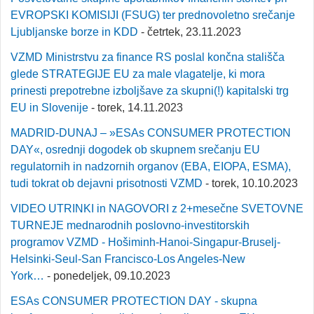
EVROPSKI KOMISIJI (FSUG) ter prednovoletno srečanje
Ljubljanske borze in KDD
- četrtek, 23.11.2023
VZMD Ministrstvu za finance RS poslal končna stališča
glede STRATEGIJE EU za male vlagatelje, ki mora
prinesti prepotrebne izboljšave za skupni(!) kapitalski trg
EU in Slovenije
- torek, 14.11.2023
MADRID-DUNAJ – »ESAs CONSUMER PROTECTION
DAY«, osrednji dogodek ob skupnem srečanju EU
regulatornih in nadzornih organov (EBA, EIOPA, ESMA),
tudi tokrat ob dejavni prisotnosti VZMD
- torek, 10.10.2023
VIDEO UTRINKI in NAGOVORI z 2+mesečne SVETOVNE
TURNEJE mednarodnih poslovno-investitorskih
programov VZMD - Hošiminh-Hanoi-Singapur-Bruselj-
Helsinki-Seul-San Francisco-Los Angeles-New
York…
- ponedeljek, 09.10.2023
ESAs CONSUMER PROTECTION DAY - skupna