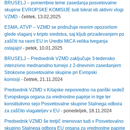
BRUSELJ – pomembne teme zasedanja posvetovalne
skupine EVROPSKE KOMISIJE tudi tokrat ob aktivni vlogi
VZMD
- četrtek, 13.02.2025
ESMA, ATVP – VZMD se pridružuje resnim opozorilom
glede vlaganj v kripto sredstva, saj kljub prizadevanjem po
zaščiti na ravni EU in Uredbi MiCA velika tveganja
ostajajo!
- petek, 10.01.2025
BRUSELJ – Predsednik VZMD zaključuje 3-tedensko
intenzivno mednarodno turnejo z 2-dnevnim zasedanjem
Strokovne posvetovalne skupine pri Evropski
komisiji
- četrtek, 21.11.2024
Predsednik VZMD s Kitajske neposredno na pariški sedež
Evropskega organa za vrednostne papirje in trge ter
konstitutivno sejo Posvetovalne skupine Stalnega odbora
za zaščito vlagateljev v EU
- ponedeljek, 18.11.2024
Predsednik VZMD še tretjič imenovan tudi v Posvetovalno
skupino Stalnega odbora EU organa za vrednostne papirje