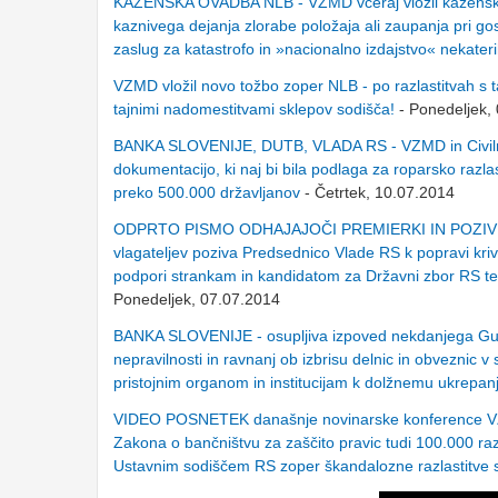
KAZENSKA OVADBA NLB - VZMD včeraj vložil kazensko ov
kaznivega dejanja zlorabe položaja ali zaupanja pri g
zaslug za katastrofo in »nacionalno izdajstvo« nekateri
VZMD vložil novo tožbo zoper NLB - po razlastitvah s t
tajnimi nadomestitvami sklepov sodišča!
- Ponedeljek,
BANKA SLOVENIJE, DUTB, VLADA RS - VZMD in Civilna i
dokumentacijo, ki naj bi bila podlaga za roparsko razla
preko 500.000 državljanov
- Četrtek, 10.07.2014
ODPRTO PISMO ODHAJAJOČI PREMIERKI IN POZIV POL
vlagateljev poziva Predsednico Vlade RS k popravi krivic
podpori strankam in kandidatom za Državni zbor RS ter
Ponedeljek, 07.07.2014
BANKA SLOVENIJE - osupljiva izpoved nekdanjega Guvern
nepravilnosti in ravnanj ob izbrisu delnic in obveznic
pristojnim organom in institucijam k dolžnemu ukrepan
VIDEO POSNETEK današnje novinarske konference VZMD 
Zakona o bančništvu za zaščito pravic tudi 100.000 raz
Ustavnim sodiščem RS zoper škandalozne razlastit