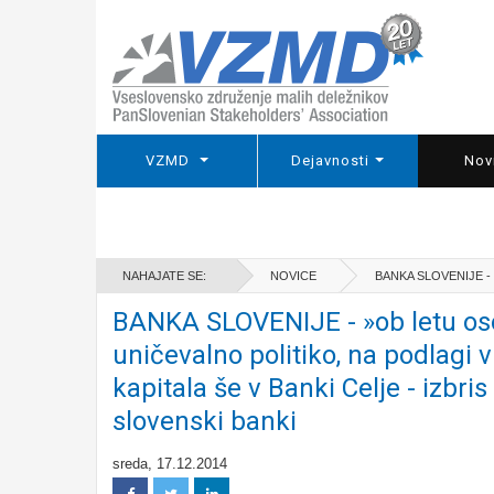
VZMD
Dejavnosti
Nov
NAHAJATE SE:
NOVICE
BANKA SLOVENIJE -
BANKA SLOVENIJE - »ob letu oso
uničevalno politiko, na podlagi
kapitala še v Banki Celje - izbri
slovenski banki
sreda, 17.12.2014