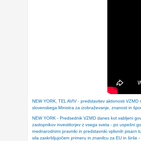
NEW YORK, TEL AVIV - predstavitev aktivnosti VZMD na
slovenskega Ministra za izobraževanje, znanost in špo
NEW YORK - Predsednik VZMD danes kot vabljeni govo
zastopnikov investitorjev z vsega sveta - po uspešni g
mednarodnimi pravniki in predstavniki vplivnih pisarn 
sila zaskrbljujočem primeru in znanilcu za EU in širše
-