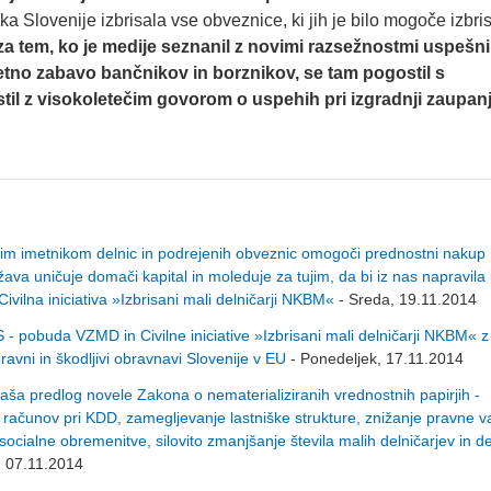
ka Slovenije izbrisala vse obveznice, ki jih je bilo mogoče izbris
 za tem, ko je medije seznanil z novimi razsežnostmi uspešn
letno zabavo bančnikov in borznikov, se tam pogostil s
til z visokoletečim govorom o uspehih pri izgradnji zaupan
imetnikom delnic in podrejenih obveznic omogoči prednostni naku
ava uničuje domači kapital in moleduje za tujim, da bi iz nas napravila
ivilna iniciativa »Izbrisani mali delničarji NKBM«
- Sreda, 19.11.2014
- pobuda VZMD in Civilne iniciative »Izbrisani mali delničarji NKBM« z
ravni in škodljivi obravnavi Slovenije v EU
- Ponedeljek, 17.11.2014
naša predlog novele Zakona o nematerializiranih vrednostnih papirjih -
h računov pri KDD, zamegljevanje lastniške strukture, znižanje pravne va
cialne obremenitve, silovito zmanjšanje števila malih delničarjev in d
, 07.11.2014