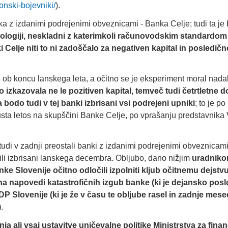
nski-bojevniki/
).
ka z izdanimi podrejenimi obveznicami - Banka Celje; tudi ta je b
dologiji, neskladni z katerimkoli računovodskim standardom
i Celje niti to ni zadoščalo za negativen kapital in posledičn
je ob koncu lanskega leta, a očitno se je eksperiment moral nadal
o izkazovala ne le pozitiven kapital, temveč tudi četrtletne d
a bodo tudi v tej banki izbrisani vsi podrejeni upniki
; to je po
a letos na skupščini Banke Celje, po vprašanju predstavnik
tudi v zadnji preostali banki z izdanimi podrejenimi obveznicami
o bili izbrisani lanskega decembra. Obljubo, dano nižjim
uradniko
nke Slovenije očitno odločili izpolniti kljub očitnemu dejstvu
 na napovedi katastrofičnih izgub banke (ki je dejansko posl
P Slovenije (ki je že v času te obljube rasel in zadnje mese
)
.
ja ali vsaj ustavitve uničevalne politike Ministrstva za fina