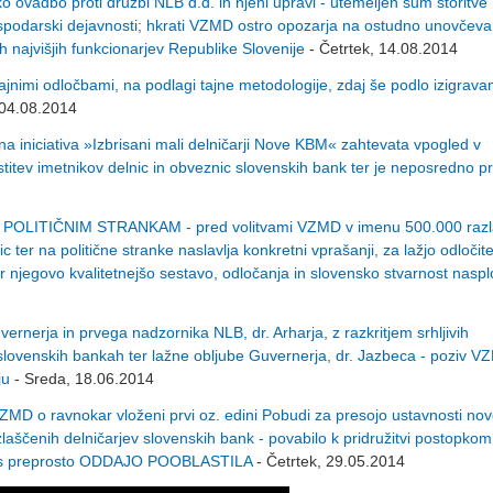
adbo proti družbi NLB d.d. in njeni upravi - utemeljen sum storitve
ospodarski dejavnosti; hkrati VZMD ostro opozarja na ostudno unovčeva
h najvišjih funkcionarjev Republike Slovenije
- Četrtek, 14.08.2014
ajnimi odločbami, na podlagi tajne metodologije, zdaj še podlo izigravan
 04.08.2014
niciativa »Izbrisani mali delničarji Nove KBM« zahtevata vpogled v
stitev imetnikov delnic in obveznic slovenskih bank ter je neposredno p
ITIČNIM STRANKAM - pred volitvami VZMD v imenu 500.000 razl
 ter na politične stranke naslavlja konkretni vprašanji, za lažjo odločit
 njegovo kvalitetnejšo sestavo, odločanja in slovensko stvarnost nasp
erja in prvega nadzornika NLB, dr. Arharja, z razkritjem srhljivih
 v slovenskih bankah ter lažne obljube Guvernerja, dr. Jazbeca - poziv 
ju
- Sreda, 18.06.2014
o ravnokar vloženi prvi oz. edini Pobudi za presojo ustavnosti nov
laščenih delničarjev slovenskih bank - povabilo k pridružitvi postopko
ve s preprosto ODDAJO POOBLASTILA
- Četrtek, 29.05.2014