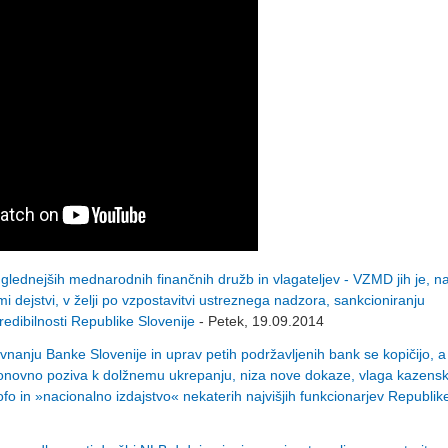
ednejših mednarodnih finančnih družb in vlagateljev - VZMD jih je, na
i dejstvi, v želji po vzpostavitvi ustreznega nadzora, sankcioniranju
kredibilnosti Republike Slovenije
- Petek, 19.09.2014
anju Banke Slovenije in uprav petih podržavljenih bank se kopičijo, a
ponovno poziva k dolžnemu ukrepanju, niza nove dokaze, vlaga kazens
o in »nacionalno izdajstvo« nekaterih najvišjih funkcionarjev Republik