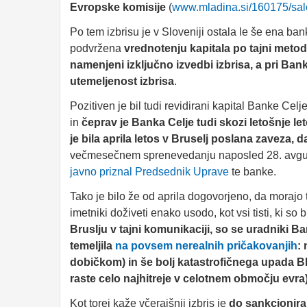
Evropske komisije
(
www.mladina.si/160175/salo
Po tem izbrisu je v Sloveniji ostala le še ena ban
podvržena
vrednotenju kapitala po tajni meto
namenjeni izključno izvedbi izbrisa, a pri Bank
utemeljenost izbrisa
.
Pozitiven je bil tudi revidirani kapital Banke Cel
in
čeprav je Banka Celje tudi skozi letošnje let
je bila aprila letos v Bruselj poslana zaveza, d
večmesečnem sprenevedanju naposled 28. avgust
javno priznal Predsednik Uprave
te banke.
Tako je bilo že od aprila dogovorjeno, da morajo 
imetniki doživeti enako usodo, kot vsi tisti, ki s
Bruslju v tajni komunikaciji, so se uradniki Ba
temeljila
na povsem nerealnih pričakovanjih
:
dobičkom) in še bolj katastrofičnega upada BD
raste celo najhitreje v celotnem območju evra
Kot torej kaže včerajšnji izbris je
do sankcioniran