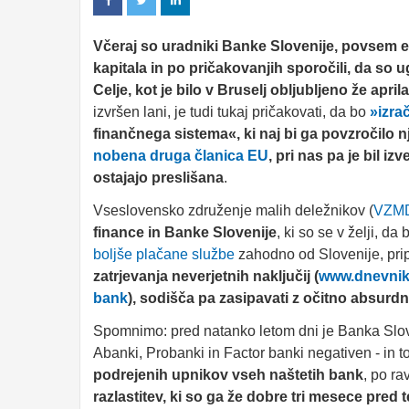
Včeraj so uradniki Banke Slovenije, povsem 
kapitala in po pričakovanjih sporočili, da so 
Celje, kot je bilo v Bruselj obljubljeno že aprila
izvršen lani, je tudi tukaj pričakovati, da bo
»izra
finančnega sistema«, ki naj bi ga povzročilo nj
nobena druga članica EU
, pri nas pa je bil i
ostajajo preslišana
.
Vseslovensko združenje malih deležnikov (
VZM
finance in Banke Slovenije
, ki so se v želji, da
boljše plačane službe
zahodno od Slovenije, prip
zatrjevanja neverjetnih naključij (
www.dnevnik.
bank
), sodišča pa zasipavati z očitno absurdnim
Spomnimo: pred natanko letom dni je Banka Slove
Abanki, Probanki in Factor banki negativen - in t
podrejenih upnikov vseh naštetih bank
, po ra
razlastitev, ki so ga že dobre tri mesece pred