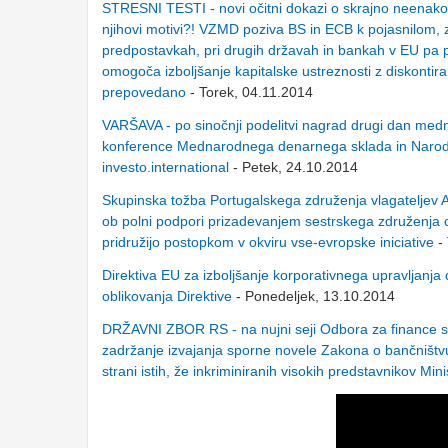
STRESNI TESTI - novi očitni dokazi o skrajno neenakopra
njihovi motivi?! VZMD poziva BS in ECB k pojasnilom, zak
predpostavkah, pri drugih državah in bankah v EU pa p
omogoča izboljšanje kapitalske ustreznosti z diskontir
prepovedano
- Torek, 04.11.2014
VARŠAVA - po sinočnji podelitvi nagrad drugi dan me
konference Mednarodnega denarnega sklada in Narodne
investo.international
- Petek, 24.10.2014
Skupinska tožba Portugalskega združenja vlagateljev 
ob polni podpori prizadevanjem sestrskega združenja 
pridružijo postopkom v okviru vse-evropske iniciative
-
Direktiva EU za izboljšanje korporativnega upravljanja
oblikovanja Direktive
- Ponedeljek, 13.10.2014
DRŽAVNI ZBOR RS - na nujni seji Odbora za finance sic
zadržanje izvajanja sporne novele Zakona o bančništv
strani istih, že inkriminiranih visokih predstavnikov Mi