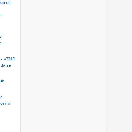
BOLGARIJA-SLOVENIJA
šni so
Torek, 27.2.2024
o
37. skupščina TELEKOM
SLOVENIJE - obročno
odplačilo dividend,
kolektivna tožba, dodatni
stroški...
Sreda, 7.2.2024
k
n
Ga.MANKOČ nadaljuje z
lažjo:celotna družba
vredna 2.707€ -sodišče ji
bo naložilo plačilo neodv.
o - VZMD
cen.
Torek, 5.12.2023
 da se
INTERNATIONAL
INVESTORS’ CONFERENCE
at the VIENNA STOCK
kih
EXCHANGE
Petek, 27.10.2023
er
VIDEO SNAPSHOTS &
ADDRESSES from
ncev s
2+months WORLD TOUR
of the VZMD business-
investor programs
Ponedeljek, 9.10.2023
The high profile speech by
Mr. Guillaume Prache at the