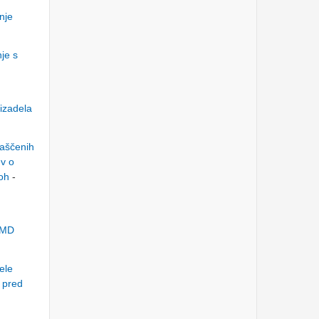
dopolnitve k noveli Zakona
nje
o gospodarskih družbah
ZGD-1L
Četrtek, 1.6.2023
je s
FERROVIAL General
Meeting 2023 - Intervention
of BETTER FINANCE Board
member, Mr. Kristjan Verbič
Ponedeljek, 17.4.2023
rizadela
DNEVI SLOVENSKEGA
KAPITALSKEGA TRGA -
pomembna vprašanja ter
aščenih
izmikanja predstavnika
ATVP
ev o
Sreda, 29.3.2023
loh
-
PETROL - VIDEO
REPORTAŽA s skupščine o
grozečem 500 mio €
oškodovanju družbe
Torek, 27.12.2022
VZMD
www.kolektivno-varstvo.si
- odškodninski postopki
ele
zoper TELEKOM
SLOVENIJE, A1,
m pred
TELEMACH in T-2
Ponedeljek, 21.11.2022
Sodišče o iztisnitveni