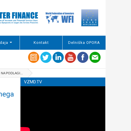
daja
Kontakt
Delniška OPORA
NA PODLAGI...
VZMD.TV
vnega