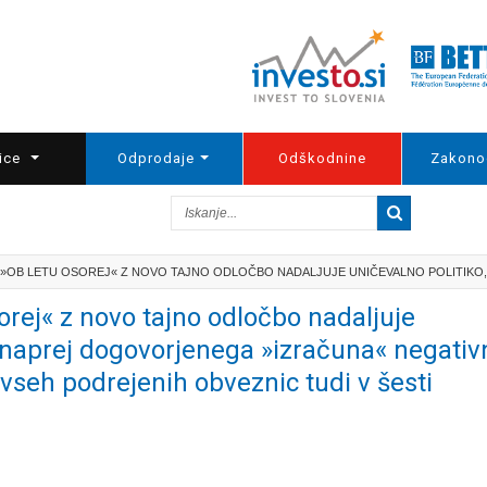
ice
Odprodaje
Odškodnine
Zakono
 »OB LETU OSOREJ« Z NOVO TAJNO ODLOČBO NADALJUJE UNIČEVALNO POLITIKO, 
rej« z novo tajno odločbo nadaljuje
 vnaprej dogovorjenega »izračuna« negati
s vseh podrejenih obveznic tudi v šesti