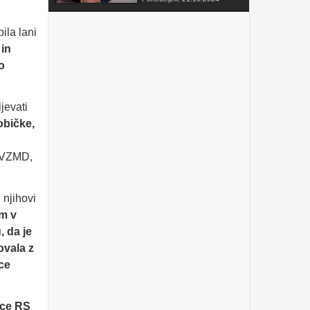
FAKTOR na TV3 -
ila lani
Predsednik VZMD o
postopkih skupinskih tožb
 in
zoper telekomunikacijske
operaterje
Sobota, 12.10.2024
o
VZMD na Odboru za
finance DZ RS s predlogi
jevati
nujnih popravkov Zakona o
razlaščenih bančnih
običke,
vlagateljih
Petek, 10.5.2024
prispevek TVSLO3 -
a VZMD,
Novinarska konferenca
VZMD in ZPS o kolektivnih
tožbah proti operaterjem
Ponedeljek, 8.4.2024
 njihovi
m v
www.kolektivno-varstvo.si
-- Izjava mag. Kristjan
, da je
Verbič, predsednik VZMD:
Halo, operater! Bodi fer.
ovala z
Nedelja, 7.4.2024
ce
»HALO, OPERATER! BODI
FER.« - VZMD in ZPS
skupaj za potrošnike -
nce RS
novinarska konferenca