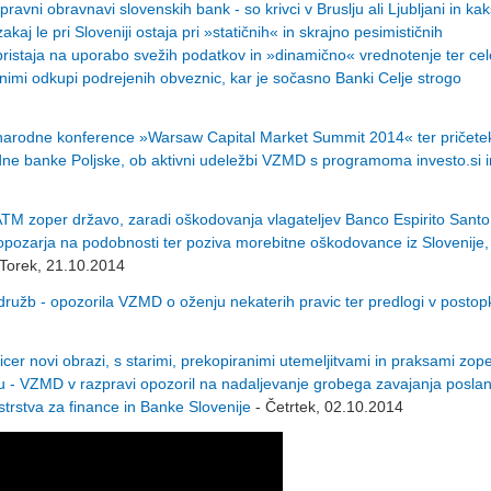
vni obravnavi slovenskih bank - so krivci v Bruslju ali Ljubljani in kak
aj le pri Sloveniji ostaja pri »statičnih« in skrajno pesimističnih
ristaja na uporabo svežih podatkov in »dinamično« vrednotenje ter cel
animi odkupi podrejenih obveznic, kar je sočasno Banki Celje strogo
dnarodne konference »Warsaw Capital Market Summit 2014« ter pričete
 banke Poljske, ob aktivni udeležbi VZMD s programoma investo.si i
ATM zoper državo, zaradi oškodovanja vlagateljev Banco Espirito Sant
opozarja na podobnosti ter poziva morebitne oškodovance iz Slovenije,
 Torek, 21.10.2014
 družb - opozorila VZMD o oženju nekaterih pravic ter predlogi v postop
er novi obrazi, s starimi, prekopiranimi utemeljitvami in praksami zop
u - VZMD v razpravi opozoril na nadaljevanje grobega zavajanja posla
nistrstva za finance in Banke Slovenije
- Četrtek, 02.10.2014