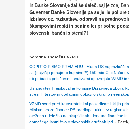
in Banke Slovenije žal še daleč,
saj je zdaj Ban
Guverner Banke Slovenije pa se je, le pol ure
izbrisov oz. razlastitev, odpravil na prednovo
škampovimi repki in penino ter prisotne počas
slovenski bančni sistem!?!
Sorodna sporočila VZMD:
ODPRTO PISMO PREMIERU - Vlada RS naj razlaščenim 
za (najvišjo ponujeno kupnino?!) 150 mio € - »Naša drž
ob pobudi s priloženimi analizami opozarjata VZMD in C
Ustanovitev Preiskovalne komisije Državnega zbora RS 
stresnih testov in dodatnimi dokazi o skrajno neenakop
VZMD svari pred katastrofalnimi posledicami, ki jih pri
Ministrstvo za finance RS predlaga: ukinitev registrski
oteženo udeležbo na skupščinah, dodatne finančne in so
domačega lastništva v slovenskih družbah ipd.
- Petek