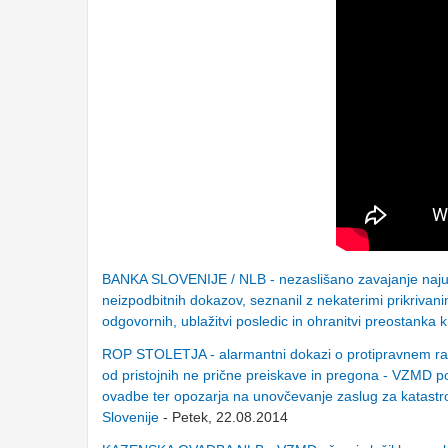
BANKA SLOVENIJE / NLB - nezaslišano zavajanje najugl
neizpodbitnih dokazov, seznanil z nekaterimi prikrivanim
odgovornih, ublažitvi posledic in ohranitvi preostanka 
ROP STOLETJA - alarmantni dokazi o protipravnem ravn
od pristojnih ne prične preiskave in pregona - VZMD 
ovadbe ter opozarja na unovčevanje zaslug za katastrof
Slovenije
- Petek, 22.08.2014