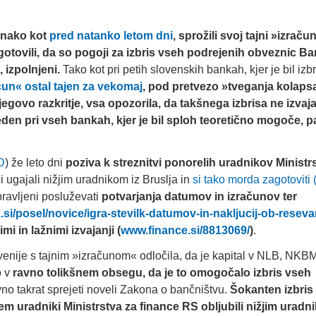
enako kot
pred natanko letom dni
, sprožili svoj tajni »izraču
ugotovili, da so pogoji za izbris vseh podrejenih obveznic B
, izpolnjeni.
Tako kot pri petih slovenskih bankah, kjer je bil izbr
čun« ostal tajen za vekomaj
, pod pretvezo »tveganja kolaps
egovo razkritje, vsa opozorila, da takšnega izbrisa ne izvaj
zveden pri vseh bankah, kjer je bil sploh teoretično mogoče, p
D
) že leto dni
poziva k streznitvi ponorelih uradnikov Ministr
 bi ugajali nižjim uradnikom iz Bruslja in
si tako morda zagotoviti 
ravljeni posluževati
potvarjanja datumov in izračunov
ter
si/posel/novice/igra-stevilk-datumov-in-nakljucij-ob-reseva
i in lažnimi izvajanji (
www.finance.si/8813069/
)
.
nije s tajnim »izračunom« odločila, da je kapital v NLB, NKBM
o v
ravno tolikšnem obsegu, da je to omogočalo izbris vseh
vno takrat sprejeti noveli Zakona o bančništvu.
Šokanten izbris 
 tem uradniki Ministrstva za finance RS obljubili nižjim urad