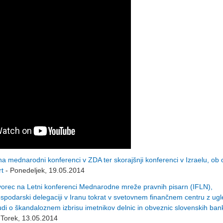
 mednarodni konferenci v ZDA ter skorajšnji konferenci v Izraelu, ob 
rt
- Ponedeljek, 19.05.2014
rec na Letni konferenci Mednarodne mreže pravnih pisarn (IFLN),
ospodarski delegaciji v Iranu tokrat v svetovnem finančnem centru z ug
tudi o škandaloznem izbrisu imetnikov delnic in obveznic slovenskih bank
 Torek, 13.05.2014