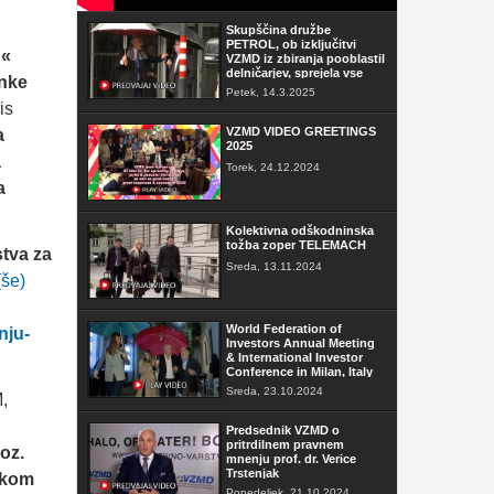
Skupščina družbe
PETROL, ob izključitvi
n«
VZMD iz zbiranja pooblastil
delničarjev, sprejela vse
anke
sklepe
Petek, 14.3.2025
is
VZMD VIDEO GREETINGS
a
2025
a
Torek, 24.12.2024
a
Kolektivna odškodninska
tožba zoper TELEMACH
stva za
Sreda, 13.11.2024
(še)
World Federation of
nju-
Investors Annual Meeting
& International Investor
Conference in Milan, Italy
Sreda, 23.10.2024
,
Predsednik VZMD o
pritrdilnem pravnem
oz.
mnenju prof. dr. Verice
Trstenjak
nikom
Ponedeljek, 21.10.2024