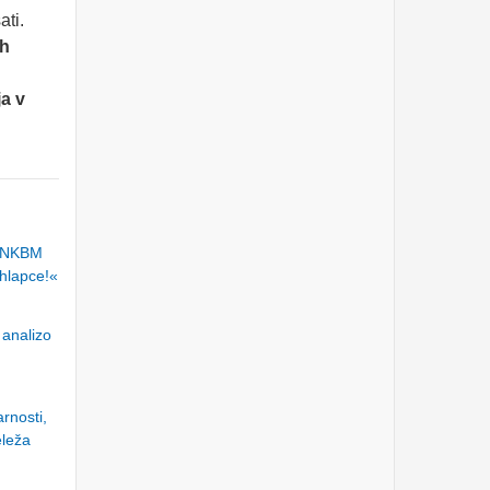
Torek, 26.3.2024
ati.
ih
HALO, OPERATER! BODI
FER.
Ponedeljek, 25.3.2024
ja v
»MALIM DELNIČARJEM
STE UKRADLI MILIJONE
€!« - Predsednik VZMD
pred sodiščem oproščen
vseh obtožb
Ponedeljek, 18.3.2024
Water-Energy-Food-
p NKBM
Ecosystem (WEFE) Nexus
 hlapce!«
& its socio-economic
implications: what lies
ahead?
Petek, 8.3.2024
 analizo
KD GROUP, d.d. - uvodni
sestanek s Poravnalnim
odborom glede primernosti
cenitve družbe
Četrtek, 7.3.2024
rnosti,
eleža
dr. Nataša Pirc Musar in dr.
Rumen Radev v Sofiji
otvorila Poslovni forum