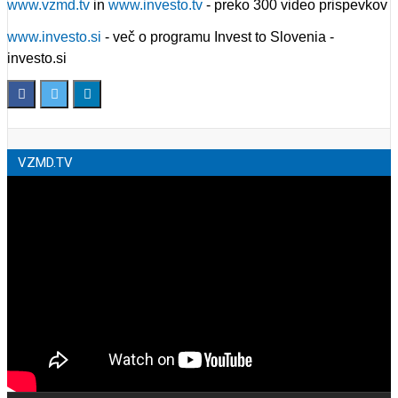
www.vzmd.tv
in
www.investo.tv
- preko 300 video prispevkov
www.investo.si
- več o programu Invest to Slovenia -
investo.si
VZMD.TV