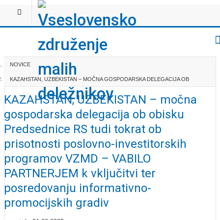
NOVICE
KAZAHSTAN, UZBEKISTAN – MOČNA GOSPODARSKA DELEGACIJA OB
OBISKU PREDSEDNICE RS TUDI TOKRAT OB PRISO...
KAZAHSTAN, UZBEKISTAN – močna
gospodarska delegacija ob obisku
Predsednice RS tudi tokrat ob
prisotnosti poslovno-investitorskih
programov VZMD – VABILO
PARTNERJEM k vključitvi ter
posredovanju informativno-
promocijskih gradiv