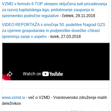
VZMD v formulo 6 TOP ukrepov vključena tudi prizadevanja
za razvoj kapitalskega trga, pridobivanje zaupanja in
spremembo področne regulative
- četrtek, 29.11.2018
VIDEO REPORTAŽA s sinočnje 50. podelitve Nagrad GZS
za izjemne gospodarske in podjetniške dosežke »Strast
spreminja sanje v uspeh«
- torek, 27.03.2018
www.vzmd.si
- več o VZMD - Vseslovensko združenje malih
deležnikov