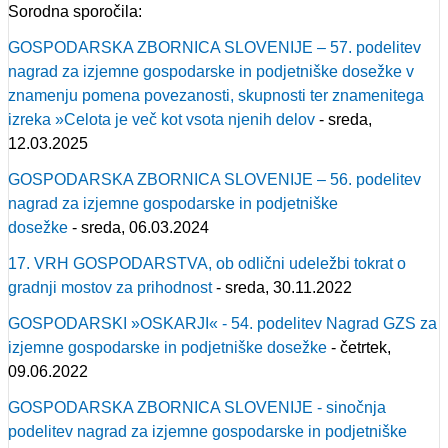
Sorodna sporočila:
GOSPODARSKA ZBORNICA SLOVENIJE – 57. podelitev
nagrad za izjemne gospodarske in podjetniške dosežke v
znamenju pomena povezanosti, skupnosti ter znamenitega
izreka »Celota je več kot vsota njenih delov
- sreda,
12.03.2025
GOSPODARSKA ZBORNICA SLOVENIJE – 56. podelitev
nagrad za izjemne gospodarske in podjetniške
dosežke
- sreda, 06.03.2024
17. VRH GOSPODARSTVA, ob odlični udeležbi tokrat o
gradnji mostov za prihodnost
- sreda, 30.11.2022
GOSPODARSKI »OSKARJI« - 54. podelitev Nagrad GZS za
izjemne gospodarske in podjetniške dosežke
- četrtek,
09.06.2022
GOSPODARSKA ZBORNICA SLOVENIJE - sinočnja
podelitev nagrad za izjemne gospodarske in podjetniške