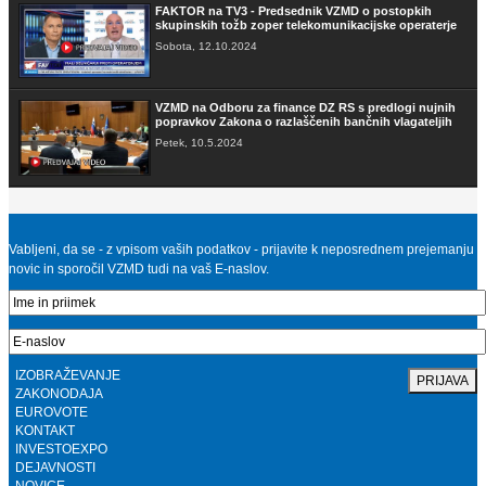
FAKTOR na TV3 - Predsednik VZMD o postopkih
skupinskih tožb zoper telekomunikacijske operaterje
Sobota, 12.10.2024
VZMD na Odboru za finance DZ RS s predlogi nujnih
popravkov Zakona o razlaščenih bančnih vlagateljih
Petek, 10.5.2024
prispevek TVSLO3 - Novinarska konferenca VZMD in
ZPS o kolektivnih tožbah proti operaterjem
Ponedeljek, 8.4.2024
Vabljeni, da se - z vpisom vaših podatkov - prijavite k neposrednem prejemanju
novic in sporočil VZMD tudi na vaš E-naslov.
www.kolektivno-varstvo.si -- Izjava mag. Kristjan
Verbič, predsednik VZMD: Halo, operater! Bodi fer.
Nedelja, 7.4.2024
IZOBRAŽEVANJE
ZAKONODAJA
»HALO, OPERATER! BODI FER.« - VZMD in ZPS
EUROVOTE
skupaj za potrošnike - novinarska konferenca
KONTAKT
Torek, 26.3.2024
INVESTOEXPO
DEJAVNOSTI
NOVICE