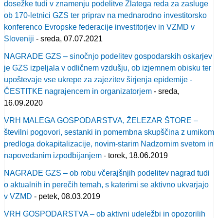
dosežke tudi v znamenju podelitve Zlatega reda za zasluge
ob 170-letnici GZS ter priprav na mednarodno investitorsko
konferenco Evropske federacije investitorjev in VZMD v
Sloveniji
- sreda, 07.07.2021
NAGRADE GZS – sinočnjo podelitev gospodarskih oskarjev
je GZS izpeljala v odličnem vzdušju, ob izjemnem obisku ter
upoštevaje vse ukrepe za zajezitev širjenja epidemije -
ČESTITKE nagrajencem in organizatorjem
- sreda,
16.09.2020
VRH MALEGA GOSPODARSTVA, ŽELEZAR ŠTORE –
številni pogovori, sestanki in pomembna skupščina z umikom
predloga dokapitalizacije, novim-starim Nadzornim svetom in
napovedanim izpodbijanjem
- torek, 18.06.2019
NAGRADE GZS – ob robu včerajšnjih podelitev nagrad tudi
o aktualnih in perečih temah, s katerimi se aktivno ukvarjajo
v VZMD
- petek, 08.03.2019
VRH GOSPODARSTVA – ob aktivni udeležbi in opozorilih