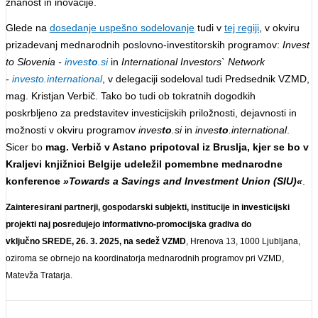
znanost in inovacije.
Glede na
dosedanje uspešno sodelovanje
tudi v
tej regiji
, v okviru
prizadevanj mednarodnih poslovno-investitorskih programov:
Invest
to Slovenia -
inves
to
.si
in
International Investors` Network
-
investo.international
, v delegaciji sodeloval tudi Predsednik VZMD,
mag. Kristjan Verbič. Tako bo tudi ob tokratnih dogodkih
poskrbljeno za predstavitev investicijskih priložnosti, dejavnosti in
možnosti v okviru programov
inves
to
.si
in
inves
to
.international
.
Sicer bo
mag. Verbič v Astano pripotoval iz Bruslja, kjer se bo v
Kraljevi knjižnici Belgije udeležil pomembne mednarodne
konference
»Towards a Savings and Investment Union (SIU)«
.
Zainteresirani partnerji, gospodarski subjekti, institucije in investicijski
projekti naj posredujejo informativno-promocijska gradiva do
vključno SREDE, 26. 3. 2025, na sedež VZMD
, Hrenova 13, 1000 Ljubljana,
oziroma se obrnejo na koordinatorja mednarodnih programov pri VZMD,
Matevža Tratarja.