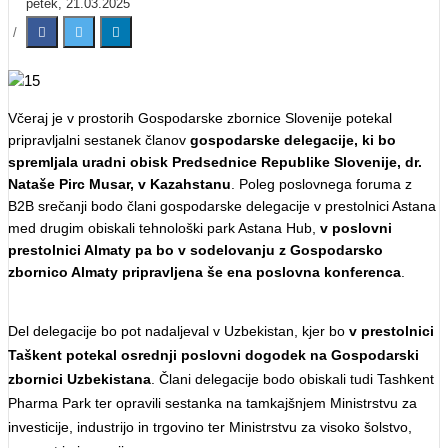
petek, 21.03.2025
Včeraj je v prostorih Gospodarske zbornice Slovenije potekal
pripravljalni sestanek članov
gospodarske delegacije, ki bo
spremljala uradni obisk Predsednice Republike Slovenije, dr.
Nataše Pirc Musar, v Kazahstanu
. Poleg poslovnega foruma z
B2B srečanji bodo člani gospodarske delegacije v prestolnici Astana
med drugim obiskali tehnološki park Astana Hub,
v poslovni
prestolnici Almaty pa bo v sodelovanju z Gospodarsko
zbornico Almaty pripravljena še
ena poslovna konferenca
.
Del delegacije bo pot nadaljeval v Uzbekistan, kjer bo
v prestolnici
Taškent potekal
osrednji poslovni dogodek na Gospodarski
zbornici Uzbekistana
. Člani delegacije bodo obiskali tudi Tashkent
Pharma Park ter opravili sestanka na tamkajšnjem Ministrstvu za
investicije, industrijo in trgovino ter Ministrstvu za visoko šolstvo,