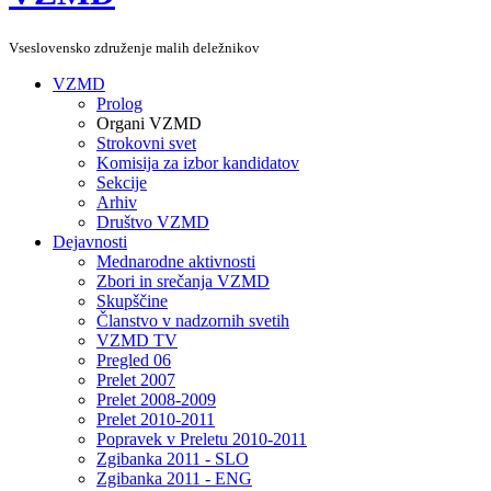
Vseslovensko združenje malih deležnikov
VZMD
Prolog
Organi VZMD
Strokovni svet
Komisija za izbor kandidatov
Sekcije
Arhiv
Društvo VZMD
Dejavnosti
Mednarodne aktivnosti
Zbori in srečanja VZMD
Skupščine
Članstvo v nadzornih svetih
VZMD TV
Pregled 06
Prelet 2007
Prelet 2008-2009
Prelet 2010-2011
Popravek v Preletu 2010-2011
Zgibanka 2011 - SLO
Zgibanka 2011 - ENG