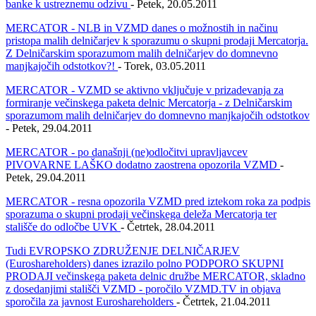
banke k ustreznemu odzivu
- Petek, 20.05.2011
MERCATOR - NLB in VZMD danes o možnostih in načinu
pristopa malih delničarjev k sporazumu o skupni prodaji Mercatorja.
Z Delničarskim sporazumom malih delničarjev do domnevno
manjkajočih odstotkov?!
- Torek, 03.05.2011
MERCATOR - VZMD se aktivno vključuje v prizadevanja za
formiranje večinskega paketa delnic Mercatorja - z Delničarskim
sporazumom malih delničarjev do domnevno manjkajočih odstotkov
- Petek, 29.04.2011
MERCATOR - po današnji (ne)odločitvi upravljavcev
PIVOVARNE LAŠKO dodatno zaostrena opozorila VZMD
-
Petek, 29.04.2011
MERCATOR - resna opozorila VZMD pred iztekom roka za podpis
sporazuma o skupni prodaji večinskega deleža Mercatorja ter
stališče do odločbe UVK
- Četrtek, 28.04.2011
Tudi EVROPSKO ZDRUŽENJE DELNIČARJEV
(Euroshareholders) danes izrazilo polno PODPORO SKUPNI
PRODAJI večinskega paketa delnic družbe MERCATOR, skladno
z dosedanjimi stališči VZMD - poročilo VZMD.TV in objava
sporočila za javnost Euroshareholders
- Četrtek, 21.04.2011