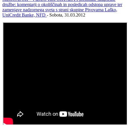
družbe: komentarji o okoliščinah in posledicah odstopa uprave ter
zamenjave nadzornega sveta s strani skupine Pivovarna Laško,
UniCredit Banke, NFD
- Sobota, 31.03.2012