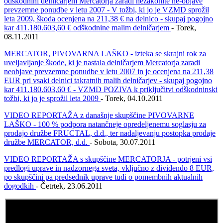
odškodnini delničarjem Mercatorja zaradi nezakonite ne-objave
prevzemne ponudbe v letu 2007 - V tožbi, ki jo je VZMD sprožil
leta 2009, škoda ocenjena na 211,38 € na delnico - skupaj pogojno
kar 411.180.603,60 € odškodnine malim delničarjem
- Torek,
08.11.2011
MERCATOR, PIVOVARNA LAŠKO - izteka se skrajni rok za
uveljavljanje škode, ki je nastala delničarjem Mercatorja zaradi
neobjave prevzemne ponudbe v letu 2007 in je ocenjena na 211,38
EUR pri vsaki delnici takratnih malih delničarjev - skupaj pogojno
kar 411.180.603,60 € - VZMD POZIVA k priključitvi odškodninski
tožbi, ki jo je sprožil leta 2009
- Torek, 04.10.2011
VIDEO REPORTAŽA z današnje skupščine PIVOVARNE
LAŠKO - 100 % podpora natančneje opredeljenemu soglasju za
prodajo družbe FRUCTAL, d.d., ter nadaljevanju postopka prodaje
družbe MERCATOR, d.d.
- Sobota, 30.07.2011
VIDEO REPORTAŽA s skupščine MERCATORJA - potrjeni vsi
predlogi uprave in nadzornega sveta, vključno z dividendo 8 EUR,
po skupščini pa predsednik uprave tudi o pomembnih aktualnih
dogodkih
- Četrtek, 23.06.2011