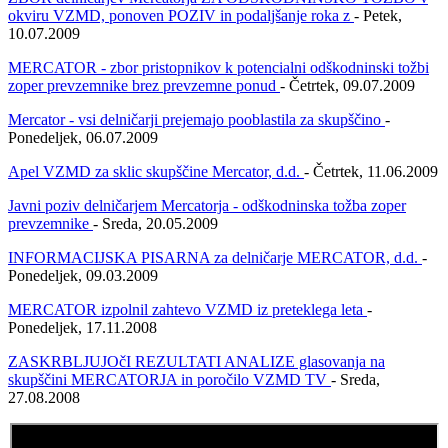
okviru VZMD, ponoven POZIV in podaljšanje roka z
- Petek,
10.07.2009
MERCATOR - zbor pristopnikov k potencialni odškodninski tožbi
zoper prevzemnike brez prevzemne ponud
- Četrtek, 09.07.2009
Mercator - vsi delničarji prejemajo pooblastila za skupščino
-
Ponedeljek, 06.07.2009
Apel VZMD za sklic skupščine Mercator, d.d.
- Četrtek, 11.06.2009
Javni poziv delničarjem Mercatorja - odškodninska tožba zoper
prevzemnike
- Sreda, 20.05.2009
INFORMACIJSKA PISARNA za delničarje MERCATOR, d.d.
-
Ponedeljek, 09.03.2009
MERCATOR izpolnil zahtevo VZMD iz preteklega leta
-
Ponedeljek, 17.11.2008
ZASKRBLJUJOčI REZULTATI ANALIZE glasovanja na
skupščini MERCATORJA in poročilo VZMD TV
- Sreda,
27.08.2008