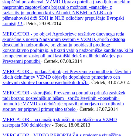
skupščini po zahtevah VZMD Uprava potrdila (navkljub preteklim
nasprotnim zagotovilom) bojazni o možnosti »sanacije« z
razlastitvijo, podobno kot v Abanki, NKBM in NLB - ob
pišmeuhovski drži SDH in NLB odločitev prepuščajo Evropski
komisiji!!!
- Petek, 29.08.2014
MERCATOR - po objavi Agrokorjeve razširitve dnevnega reda
skupščine z novim Nadzornim svetom v VZMD, spričo odstopa
dosedanjih nadzornikov, pri zbiranju pooblastil predloge
konstruktivno podpirajo, a hkrati vabijo nadzorniške kandidate, ki bi
kompetentno zastopali tudi lastniški delež malih delničarjev po
Prevzemni ponudbi
- Četrtek, 07.08.2014
MERCATOR - po današnji objavi Prevzemne ponudbe in številnih
klicih delničarjev VZMD objavlja dopolnjeno primerjavo cen
zadevnih storitev borzno-posredniških družb
- Četrtek, 31.07.2014
MERCATOR - skorajšnja Prevzemna ponudba prinaša zaslužek
tudi borzno-posredniškim hišam - spričo številnih »posebnih«
ponudb je VZMD za delničarje opravil primerjavo cen njihovih
storitev ter pripravil primerjalno tabelo
- Četrtek, 17.07.2014
MERCATOR - na današnji skupščini pooblaščenca VZMD
zastopata 500 delničarjev
- Torek, 18.06.2013
MERCATOR - VIDEO REPORTAŽA s prelomne skupščine