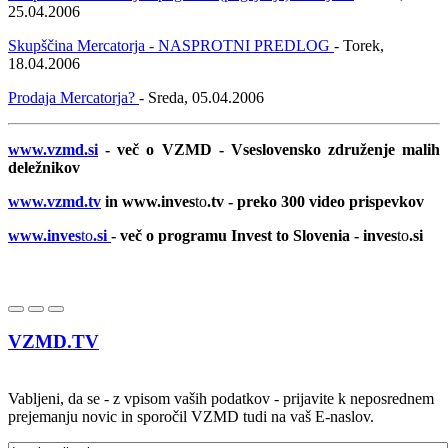
25.04.2006
Skupščina Mercatorja - NASPROTNI PREDLOG
- Torek,
18.04.2006
Prodaja Mercatorja?
- Sreda, 05.04.2006
www.vzmd.si
- več o VZMD - Vseslovensko združenje malih
deležnikov
www.vzmd.tv
in www.inves
to
.tv - preko 300 video prispevkov
www.inves
to
.si
- več o programu Invest to Slovenia - inves
to
.si
VZMD.TV
Vabljeni, da se - z vpisom vaših podatkov - prijavite k neposrednem
prejemanju novic in sporočil VZMD tudi na vaš E-naslov.