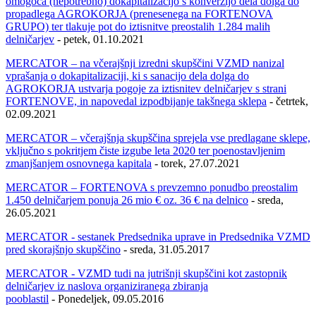
omogoča (nepotrebno) dokapitalizacijo s konverzijo dela dolga do
propadlega AGROKORJA (prenesenega na FORTENOVA
GRUPO) ter tlakuje pot do iztisnitve preostalih 1.284 malih
delničarjev
- petek, 01.10.2021
MERCATOR – na včerajšnji izredni skupščini VZMD nanizal
vprašanja o dokapitalizaciji, ki s sanacijo dela dolga do
AGROKORJA ustvarja pogoje za iztisnitev delničarjev s strani
FORTENOVE, in napovedal izpodbijanje takšnega sklepa
- četrtek,
02.09.2021
MERCATOR – včerajšnja skupščina sprejela vse predlagane sklepe,
vključno s pokritjem čiste izgube leta 2020 ter poenostavljenim
zmanjšanjem osnovnega kapitala
- torek, 27.07.2021
MERCATOR – FORTENOVA s prevzemno ponudbo preostalim
1.450 delničarjem ponuja 26 mio € oz. 36 € na delnico
- sreda,
26.05.2021
MERCATOR - sestanek Predsednika uprave in Predsednika VZMD
pred skorajšnjo skupščino
- sreda, 31.05.2017
MERCATOR - VZMD tudi na jutrišnji skupščini kot zastopnik
delničarjev iz naslova organiziranega zbiranja
pooblastil
- Ponedeljek, 09.05.2016