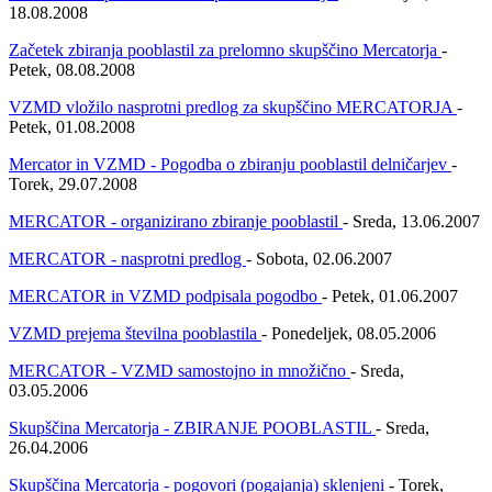
18.08.2008
Začetek zbiranja pooblastil za prelomno skupščino Mercatorja
-
Petek, 08.08.2008
VZMD vložilo nasprotni predlog za skupščino MERCATORJA
-
Petek, 01.08.2008
Mercator in VZMD - Pogodba o zbiranju pooblastil delničarjev
-
Torek, 29.07.2008
MERCATOR - organizirano zbiranje pooblastil
- Sreda, 13.06.2007
MERCATOR - nasprotni predlog
- Sobota, 02.06.2007
MERCATOR in VZMD podpisala pogodbo
- Petek, 01.06.2007
VZMD prejema številna pooblastila
- Ponedeljek, 08.05.2006
MERCATOR - VZMD samostojno in množično
- Sreda,
03.05.2006
Skupščina Mercatorja - ZBIRANJE POOBLASTIL
- Sreda,
26.04.2006
Skupščina Mercatorja - pogovori (pogajanja) sklenjeni
- Torek,