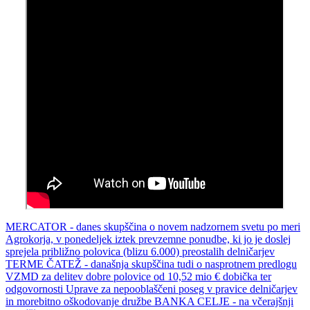
MERCATOR - danes skupščina o novem nadzornem svetu po meri
Agrokorja, v ponedeljek iztek prevzemne ponudbe, ki jo je doslej
sprejela približno polovica (blizu 6.000) preostalih delničarjev
TERME ČATEŽ - današnja skupščina tudi o nasprotnem predlogu
VZMD za delitev dobre polovice od 10,52 mio € dobička ter
odgovornosti Uprave za nepooblaščeni poseg v pravice delničarjev
in morebitno oškodovanje družbe BANKA CELJE - na včerajšnji