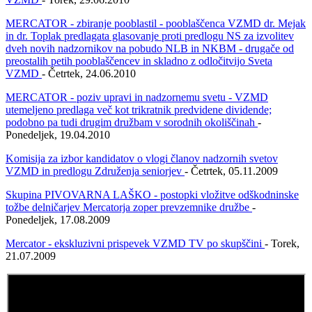
MERCATOR - zbiranje pooblastil - pooblaščenca VZMD dr. Mejak
in dr. Toplak predlagata glasovanje proti predlogu NS za izvolitev
dveh novih nadzornikov na pobudo NLB in NKBM - drugače od
preostalih petih pooblaščencev in skladno z odločitvijo Sveta
VZMD
- Četrtek, 24.06.2010
MERCATOR - poziv upravi in nadzornemu svetu - VZMD
utemeljeno predlaga več kot trikratnik predvidene dividende;
podobno pa tudi drugim družbam v sorodnih okoliščinah
-
Ponedeljek, 19.04.2010
Komisija za izbor kandidatov o vlogi članov nadzornih svetov
VZMD in predlogu Združenja seniorjev
- Četrtek, 05.11.2009
Skupina PIVOVARNA LAŠKO - postopki vložitve odškodninske
tožbe delničarjev Mercatorja zoper prevzemnike družbe
-
Ponedeljek, 17.08.2009
Mercator - ekskluzivni prispevek VZMD TV po skupščini
- Torek,
21.07.2009