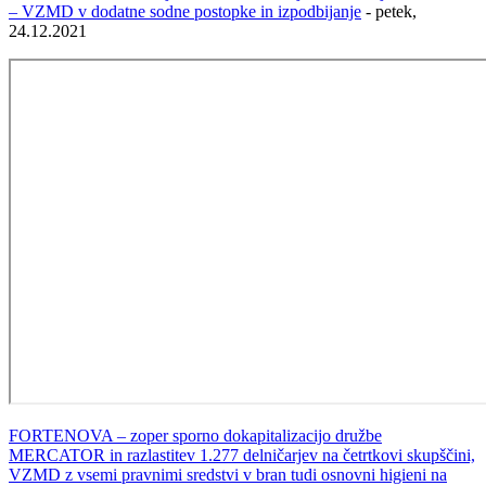
– VZMD v dodatne sodne postopke in izpodbijanje
- petek,
24.12.2021
FORTENOVA – zoper sporno dokapitalizacijo družbe
MERCATOR in razlastitev 1.277 delničarjev na četrtkovi skupščini,
VZMD z vsemi pravnimi sredstvi v bran tudi osnovni higieni na