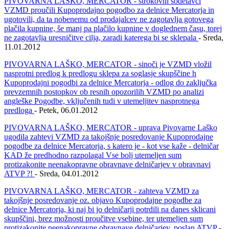
PIVOVARNA LAŠKO, MERCATOR - strokovni sodelavci
VZMD proučili Kupoprodajno pogodbo za delnice Mercatorja in
ugotovili, da ta nobenemu od prodajalcev ne zagotavlja gotovega
plačila kupnine, še manj pa plačilo kupnine v doglednem času, torej
ne zagotavlja uresničitve cilja, zaradi katerega bi se sklepala
- Sreda,
11.01.2012
PIVOVARNA LAŠKO, MERCATOR - sinoči je VZMD vložil
nasprotni predlog k predlogu sklepa za soglasje skupščine h
Kupoprodajni pogodbi za delnice Mercatorja - odlog do zaključka
prevzemnih postopkov ob resnih opozorilih VZMD po analizi
angleške Pogodbe, vključenih tudi v utemeljitev nasprotnega
predloga
- Petek, 06.01.2012
PIVOVARNA LAŠKO, MERCATOR - uprava Pivovarne Laško
ugodila zahtevi VZMD za takojšnje posredovanje Kupoprodajne
pogodbe za delnice Mercatorja, s katero je - kot vse kaže - delničar
KAD že predhodno razpolagal Vse bolj utemeljen sum
protizakonite neenakopravne obravnave delničarjev v obravnavi
ATVP ?!
- Sreda, 04.01.2012
PIVOVARNA LAŠKO, MERCATOR - zahteva VZMD za
takojšnje posredovanje oz. objavo Kupoprodajne pogodbe za
delnice Mercatorja, ki naj bi jo delničarji potrdili na danes sklicani
skupščini, brez možnosti proučitve vsebine, ter utemeljen sum
protizakonite neenakopravne obravnave delničarjev, poslan ATVP
-