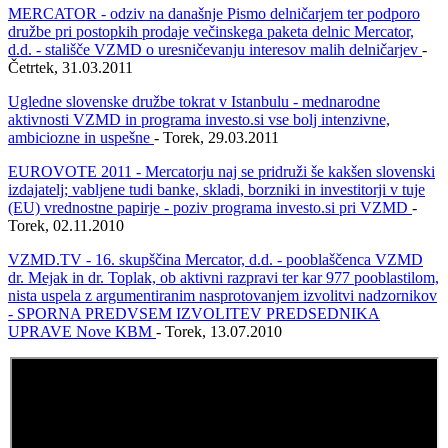
MERCATOR - odziv na današnje Pismo delničarjem ter podporo
družbe pri postopkih prodaje večinskega paketa delnic Mercator,
d.d. - stališče VZMD o uresničevanju interesov malih delničarjev
-
Četrtek, 31.03.2011
Ugledne slovenske družbe tokrat v Istanbulu - mednarodne
aktivnosti VZMD in programa investo.si vse bolj intenzivne,
ambiciozne in uspešne
- Torek, 29.03.2011
EUROVOTE 2011 - Mercatorju naj se pridruži še kakšen slovenski
izdajatelj; vabljene tudi banke, skladi, borzniki in investitorji v tuje
(EU) vrednostne papirje - poziv programa investo.si pri VZMD
-
Torek, 02.11.2010
VZMD.TV - 16. skupščina Mercator, d.d. - pooblaščenca VZMD
dr. Mejak in dr. Toplak, ob aktivni razpravi ter kar 977 pooblastilom,
nista uspela z argumentiranim nasprotovanjem izvolitvi nadzornikov
- SPORNA PREDVSEM IZVOLITEV PREDSEDNIKA
UPRAVE Nove KBM
- Torek, 13.07.2010