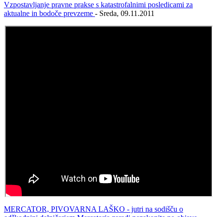
Vzpostavljanje pravne prakse s katastrofalnimi posledicami za
aktualne in bodoče prevzeme
- Sreda, 09.11.2011
MERCATOR, PIVOVARNA LAŠKO - jutri na sodišču o