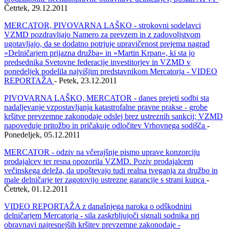
Četrtek, 29.12.2011
MERCATOR, PIVOVARNA LAŠKO - strokovni sodelavci
VZMD pozdravljajo Namero za prevzem in z zadovoljstvom
ugotavljajo, da se dodatno potrjuje upravičenost prejema nagrad
»Delničarjem prijazna družba« in »Martin Krpan«, ki sta jo
predsednika Svetovne federacije investitorjev in VZMD v
ponedeljek podelila najvišjim predstavnikom Mercatorja - VIDEO
REPORTAŽA
- Petek, 23.12.2011
PIVOVARNA LAŠKO, MERCATOR - danes prejeti sodbi sta
nadaljevanje vzpostavljanja katastrofalne pravne prakse - grobe
kršitve prevzemne zakonodaje odslej brez ustreznih sankcij; VZMD
napoveduje pritožbo in pričakuje odločitev Vrhovnega sodišča
-
Ponedeljek, 05.12.2011
MERCATOR - odziv na včerajšnje pismo uprave konzorciju
prodajalcev ter resna opozorila VZMD. Poziv prodajalcem
večinskega deleža, da upoštevajo tudi realna tveganja za družbo in
male delničarje ter zagotovijo ustrezne garancije s strani kupca
-
Četrtek, 01.12.2011
VIDEO REPORTAŽA z današnjega naroka o odškodnini
delničarjem Mercatorja - sila zaskrbljujoči signali sodnika pri
obravnavi najresnejših kršitev prevzemne zakonodaje -