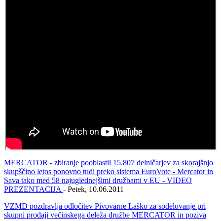
MERCATOR - zbiranje pooblastil 15.807 delničarjev za skorajšnjo
skupščino letos ponovno tudi preko sistema EuroVote - Mercator in
Sava tako med 58 najuglednejšimi družbami v EU - VIDEO
PREZENTACIJA
- Petek, 10.06.2011
VZMD pozdravlja odločitev Pivovarne Laško za sodelovanje pri
skupni prodaji večinskega deleža družbe MERCATOR in poziva