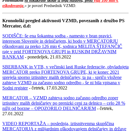
Potemtakem
ni nikakršne škode iz tega naslova, proti
vsaj 100 mio €
oškodovanja
,«
je povzel Predsednik VZMD.
Kronološki pregled aktivnosti VZMD, povezanih z družbo PS
Mercator, d.d:
SODIŠČE: še ena šokantna sodba - namesto v bran pravici,
interesom Slovenije in delničarjem, ki bodo v MERCATORJU
oškodovani za preko 126 mio €, sodnica MELITA ŠTEFANČIČ
raje v prid FORTENOVA GRUPI in RUSKIM DRŽAVNIM
BANKAM
- ponedeljek, 21.03.2022
SBERBANK in VTB, v večinski lasti Ruske federacije, obvladujeta
MERCATOR preko FORTENOVA GRUPE, ki je konec 2021
sprejela sporno iztisnitev malih delničarjev, ta pa - spričo vložene
zahteve VZMD za začasno sodno odredbo - še ni bila vpisana v
Sodni register
- četrtek, 17.03.2022
MERCATOR – VZMD zahteva sodno začasno odredbo zoper
iztisnitev malih delničarjev po prenizki ceni za delnico – celo 28 %
nižji od borzne – OPOZORILO DELNIČARJEM
- četrtek,
27.01.2022
VIDEO REPORTAŽA – poslednja, iztisnitvenma skupščina
MERCATORJA z milijardnim oškodovanjem delničarjev in države