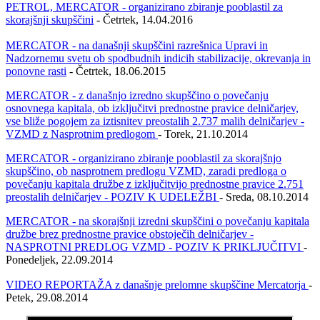
PETROL, MERCATOR - organizirano zbiranje pooblastil za
skorajšnji skupščini
- Četrtek, 14.04.2016
MERCATOR - na današnji skupščini razrešnica Upravi in
Nadzornemu svetu ob spodbudnih indicih stabilizacije, okrevanja in
ponovne rasti
- Četrtek, 18.06.2015
MERCATOR - z današnjo izredno skupščino o povečanju
osnovnega kapitala, ob izključitvi prednostne pravice delničarjev,
vse bliže pogojem za iztisnitev preostalih 2.737 malih delničarjev -
VZMD z Nasprotnim predlogom
- Torek, 21.10.2014
MERCATOR - organizirano zbiranje pooblastil za skorajšnjo
skupščino, ob nasprotnem predlogu VZMD, zaradi predloga o
povečanju kapitala družbe z izključitvijo prednostne pravice 2.751
preostalih delničarjev - POZIV K UDELEŽBI
- Sreda, 08.10.2014
MERCATOR - na skorajšnji izredni skupščini o povečanju kapitala
družbe brez prednostne pravice obstoječih delničarjev -
NASPROTNI PREDLOG VZMD - POZIV K PRIKLJUČITVI
-
Ponedeljek, 22.09.2014
VIDEO REPORTAŽA z današnje prelomne skupščine Mercatorja
-
Petek, 29.08.2014