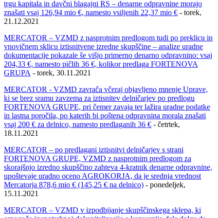
trgu kapitala in davčni blagajni RS – denarne odpravnine morajo
znašati vsaj 126,94 mio €, namesto vsiljenih 22,37 mio €
- torek,
21.12.2021
MERCATOR – VZMD z nasprotnim predlogom tudi po preklicu in
vnovičnem sklicu iztisnitvene izredne skupščine – analize uradne
dokumentacije pokazale še višjo primerno denarno odpravnino: vsaj
204,33 €, namesto pičlih 36 €, kolikor predlaga FORTENOVA
GRUPA
- torek, 30.11.2021
MERCATOR - VZMD zavrača včeraj objavljeno mnenje Uprave,
ki se brez sramu zavzema za iztisnitev delničarjev po predlogu
FORTENOVA GRUPE, pri čemer zavaja ter lažira uradne podatke
in lastna poročila, po katerih bi poštena odpravnina morala znašati
vsaj 200 € za delnico, namesto predlaganih 36 €
- četrtek,
18.11.2021
MERCATOR – po predlagani iztisnitvi delničarjev s strani
FORTENOVA GRUPE, VZMD z nasprotnim predlogom za
skorajšnjo izredno skupščino zahteva 4-kratnik denarne odpravnine,
upoštevaje uradno oceno AGROKORJA, da je srednja vrednost
Mercatorja 878,6 mio € (145,25 € na delnico)
- ponedeljek,
15.11.2021
MERCATOR – VZMD v izpodbijanje skupščinskega sklepa, ki