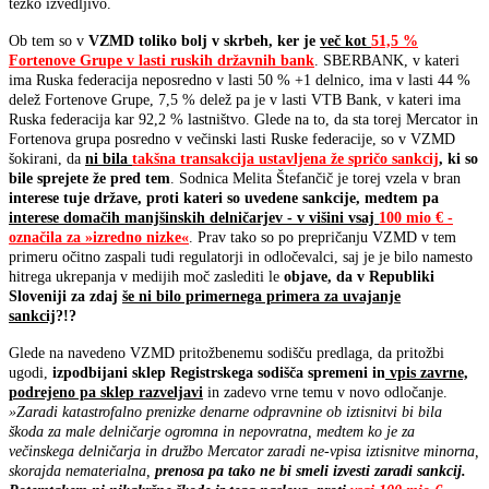
težko izvedljivo.
Ob tem so v
VZMD toliko bolj v skrbeh, ker je
več kot
51,5 %
Fortenove Grupe v lasti ruskih državnih bank
. SBERBANK, v kateri
ima Ruska federacija neposredno v lasti 50 % +1 delnico, ima v lasti 44 %
delež Fortenove Grupe, 7,5 % delež pa je v lasti VTB Bank, v kateri ima
Ruska federacija kar 92,2 % lastništvo. Glede na to, da sta torej Mercator in
Fortenova grupa posredno v večinski lasti Ruske federacije, so v VZMD
šokirani, da
ni bila
takšna transakcija ustavljena že spričo sankcij
, ki so
bile sprejete že pred tem
. Sodnica Melita Štefančič je torej vzela v bran
interese tuje države, proti kateri so uvedene sankcije, medtem pa
interese domačih manjšinskih delničarjev - v višini vsaj
100 mio € -
označila za »izredno nizke«
. Prav tako so po prepričanju VZMD v tem
primeru očitno zaspali tudi regulatorji in odločevalci, saj je je bilo namesto
hitrega ukrepanja v medijih moč zaslediti le
objave, da v Republiki
Sloveniji za zdaj
še ni bilo primernega primera za uvajanje
sankcij
?!?
Glede na navedeno VZMD pritožbenemu sodišču predlaga, da pritožbi
ugodi,
izpodbijani sklep Registrskega sodišča spremeni in
vpis zavrne,
podrejeno pa sklep razveljavi
in zadevo vrne temu v novo odločanje.
»Zaradi katastrofalno prenizke denarne odpravnine ob iztisnitvi bi bila
škoda za male delničarje ogromna in nepovratna, medtem ko je za
večinskega delničarja in družbo Mercator zaradi ne-vpisa iztisnitve minorna,
skorajda nematerialna,
prenosa pa tako ne bi smeli izvesti zaradi sankcij.