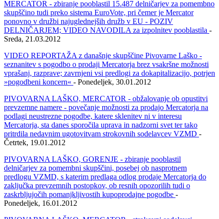
MERCATOR - zbiranje pooblastil 15.487 delničarjev za pomembno
skupščino tudi preko sistema EuroVote, pri čemer je Mercator
ponovno v družbi najuglednejših družb v EU - POZIV
DELNIČARJEM; VIDEO NAVODILA za izpolnitev pooblastila
-
Sreda, 21.03.2012
VIDEO REPORTAŽA z današnje skupščine Pivovarne Laško -
seznanitev s pogodbo o prodaji Mercatorja brez vsakršne možnosti
vprašanj, razprave; zavrnjeni vsi predlogi za dokapitalizacijo, potrjen
»pogodbeni koncern«
- Ponedeljek, 30.01.2012
PIVOVARNA LAŠKO, MERCATOR - obžalovanje ob opustitvi
prevzemne namere - povečanje možnosti za prodajo Mercatorja na
podlagi neustrezne pogodbe, katere sklenitev ni v interesu
Mercatorja, sta danes sporočila uprava in nadzorni svet ter tako
pritrdila nedavnim ugotovitvam strokovnih sodelavcev VZMD
-
Četrtek, 19.01.2012
PIVOVARNA LAŠKO, GORENJE - zbiranje pooblastil
delničarjev za pomembni skupščini, posebej ob nasprotnem
predlogu VZMD, s katerim predlaga odlog prodaje Mercatorja do
zaključka prevzemnih postopkov, ob resnih opozorilih tudi o
zaskrbljujočih pomanjkljivostih kupoprodajne pogodbe
-
Ponedeljek, 16.01.2012