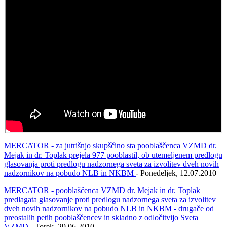
MERCATOR - za jutrišnjo skupščino sta pooblaščenca VZMD dr.
Mejak in dr. Toplak prejela 977 pooblastil, ob utemeljenem predlogu
glasovanja proti predlogu nadzornega sveta za izvolitev dveh novih
nadzornikov na pobudo NLB in NKBM
- Ponedeljek, 12.07.2010
MERCATOR - pooblaščenca VZMD dr. Mejak in dr. Toplak
predlagata glasovanje proti predlogu nadzornega sveta za izvolitev
dveh novih nadzornikov na pobudo NLB in NKBM - drugače od
preostalih petih pooblaščencev in skladno z odločitvijo Sveta
VZMD
- Torek, 29.06.2010