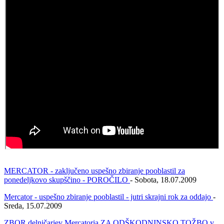
MERCATOR - zaključeno uspešno zbiranje pooblastil za
ponedeljkovo skupščino - POROČILO
- Sobota, 18.07.2009
Mercator - uspešno zbiranje pooblastil - jutri skrajni rok za oddajo
-
Sreda, 15.07.2009
ZBOR delničarjev Mercatorja ZA ODŠKODNINSKO TOŽBO v