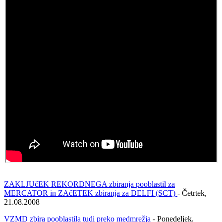
ZAKLJUčEK REKORDNEGA zbiranja pooblastil za
MERCATOR in ZAčETEK zbiranja za DELFI (SCT)
- Četrtek,
21.08.2008
VZMD zbira pooblastila tudi preko medmrežja
- Ponedeljek,