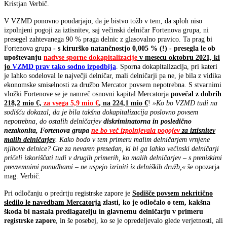
Kristjan Verbič.
V VZMD ponovno poudarjajo, da je bistvo tožb v tem, da sploh niso
izpolnjeni pogoji za iztisnitev, saj večinski delničar Fortenova grupa, ni
presegel zahtevanega 90 % praga delnic z glasovalno pravico. Ta prag bi
Fortenova grupa
- s kirurško natančnostjo 0,005 % (!) - presegla le ob
upoštevanju
nadvse sporne dokapitalizacije
v mesecu oktobru 2021, ki
jo
VZMD prav tako sodno izpodbija
. Sporna dokapitalizacija, pri kateri
je lahko sodeloval le največji delničar, mali delničarji pa ne, je bila z vidika
ekonomske smiselnosti za družbo Mercator povsem nepotrebna. S stvarnimi
vložki Fortenove se je namreč osnovni kapital Mercatorja
povečal z dobrih
218,2 mio €,
za vsega 5,9 mio €
, na 224,1 mio €
!
»Ko bo VZMD tudi na
sodišču dokazal, da je bila takšna dokapitalizacija poslovno povsem
nepotrebna, do ostalih delničarjev
diskriminatorna in
posledično
nezakonita, Fortenova grupa
ne bo več izpolnjevala pogojev
za iztisnitev
malih delničarjev
. Kako bodo v tem primeru malim delničarjem vrnjene
njihove delnice? Gre za nevaren presedan, ki bi ga lahko večinski delničarji
pričeli izkoriščati tudi v drugih primerih, ko malih delničarjev – s prenizkimi
prevzemnimi ponudbami – ne uspejo izriniti iz delniških družb,«
še opozarja
mag. Verbič.
Pri odločanju o predrtju registrske zapore je
Sodišče povsem nekritično
sledilo le navedbam Mercatorja
zlasti, ko je odločalo o tem, kakšna
škoda bi nastala predlagatelju in glavnemu delničarju v primeru
registrske zapore
, in še posebej, ko se je opredeljevalo glede verjetnosti, ali