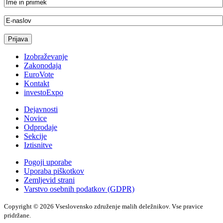
Izobraževanje
Zakonodaja
EuroVote
Kontakt
investoExpo
Dejavnosti
Novice
Odprodaje
Sekcije
Iztisnitve
Pogoji uporabe
Uporaba piškotkov
Zemljevid strani
Varstvo osebnih podatkov (GDPR)
Copyright © 2026 Vseslovensko združenje malih deležnikov. Vse pravice
pridržane.