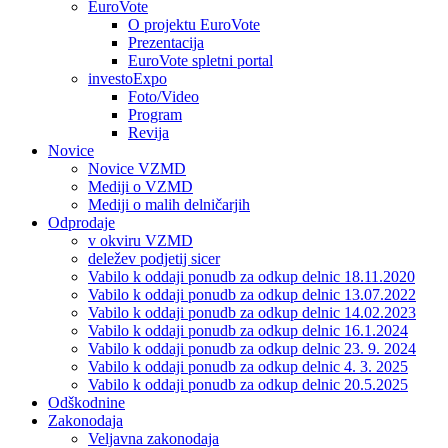
EuroVote
O projektu EuroVote
Prezentacija
EuroVote spletni portal
investoExpo
Foto/Video
Program
Revija
Novice
Novice VZMD
Mediji o VZMD
Mediji o malih delničarjih
Odprodaje
v okviru VZMD
deležev podjetij sicer
Vabilo k oddaji ponudb za odkup delnic 18.11.2020
Vabilo k oddaji ponudb za odkup delnic 13.07.2022
Vabilo k oddaji ponudb za odkup delnic 14.02.2023
Vabilo k oddaji ponudb za odkup delnic 16.1.2024
Vabilo k oddaji ponudb za odkup delnic 23. 9. 2024
Vabilo k oddaji ponudb za odkup delnic 4. 3. 2025
Vabilo k oddaji ponudb za odkup delnic 20.5.2025
Odškodnine
Zakonodaja
Veljavna zakonodaja