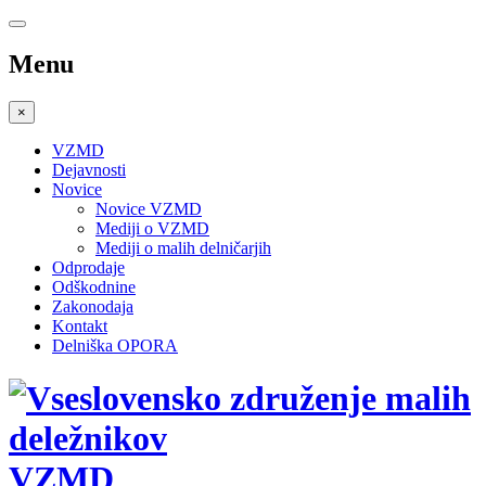
Menu
×
VZMD
Dejavnosti
Novice
Novice VZMD
Mediji o VZMD
Mediji o malih delničarjih
Odprodaje
Odškodnine
Zakonodaja
Kontakt
Delniška OPORA
VZMD