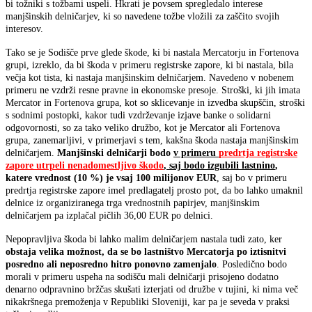
bi tožniki s tožbami uspeli. Hkrati je povsem spregledalo interese
manjšinskih delničarjev, ki so navedene tožbe vložili za zaščito svojih
interesov.
Tako se je Sodišče prve glede škode, ki bi nastala Mercatorju in Fortenova
grupi, izreklo, da bi škoda v primeru registrske zapore, ki bi nastala, bila
večja kot tista, ki nastaja manjšinskim delničarjem. Navedeno v nobenem
primeru ne vzdrži resne pravne in ekonomske presoje. Stroški, ki jih imata
Mercator in Fortenova grupa, kot so sklicevanje in izvedba skupščin, stroški
s sodnimi postopki, kakor tudi vzdrževanje izjave banke o solidarni
odgovornosti, so za tako veliko družbo, kot je Mercator ali Fortenova
grupa, zanemarljivi, v primerjavi s tem, kakšna škoda nastaja manjšinskim
delničarjem.
Manjšinski delničarji bodo
v primeru
predrtja registrske
zapore utrpeli nenadomestljivo škodo
, saj bodo izgubili lastnino
,
katere vrednost (10 %) je vsaj 100 milijonov EUR
, saj bo v primeru
predrtja registrske zapore imel predlagatelj prosto pot, da bo lahko umaknil
delnice iz organiziranega trga vrednostnih papirjev, manjšinskim
delničarjem pa izplačal pičlih 36,00 EUR po delnici.
Nepopravljiva škoda bi lahko malim delničarjem nastala tudi zato, ker
obstaja velika možnost, da se bo lastništvo Mercatorja po iztisnitvi
posredno ali neposredno hitro ponovno zamenjalo
. Posledično bodo
morali v primeru uspeha na sodišču mali delničarji prisojeno dodatno
denarno odpravnino bržčas skušati izterjati od družbe v tujini, ki nima več
nikakršnega premoženja v Republiki Sloveniji, kar pa je seveda v praksi