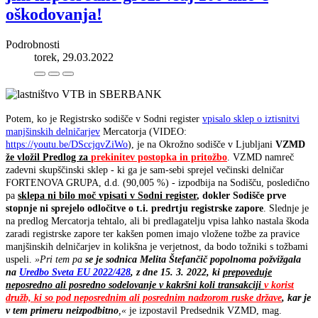
oškodovanja!
Podrobnosti
torek, 29.03.2022
Potem, ko je Registrsko sodišče v Sodni register
vpisalo sklep o iztisnitvi
manjšinskih delničarjev
Mercatorja (VIDEO:
https://youtu.be/DSccjqvZiWo
), je na Okrožno sodišče v Ljubljani
VZMD
že vložil Predlog za
prekinitev postopka in pritožbo
. VZMD namreč
zadevni skupščinski sklep - ki ga je sam-sebi sprejel večinski delničar
FORTENOVA GRUPA, d.d. (90,005 %) - izpodbija na Sodišču, posledično
pa
sklepa ni bilo moč vpisati v Sodni register
, dokler Sodišče prve
stopnje ni sprejelo odločitve o t.i. predrtju registrske zapore
. Slednje je
na predlog Mercatorja tehtalo, ali bi predlagatelju vpisa lahko nastala škoda
zaradi registrske zapore ter kakšen pomen imajo vložene tožbe za pravice
manjšinskih delničarjev in kolikšna je verjetnost, da bodo tožniki s tožbami
uspeli.
»Pri tem pa
se je sodnica Melita Štefančič popolnoma požvižgala
na
Uredbo Sveta EU 2022/428
, z dne 15. 3. 2022, ki
prepoveduje
neposredno ali posredno sodelovanje v kakršni koli transakciji
v korist
družb, ki so pod neposrednim ali posrednim nadzorom ruske države
, kar je
v tem primeru neizpodbitno
,«
je izpostavil Predsednik VZMD, mag.