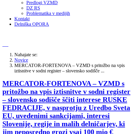
Predlogi VZMD
DZ RS
Problematika v medijih
Kontakt
Delniška OPORA
Nahajate se:
Novice
MERCATOR-FORTENOVA – VZMD s pritožbo na vpis
iztisnitve v sodni register – slovensko sodišče ...
MERCATOR-FORTENOVA – VZMD s
pritožbo na vpis iztisnitve v sodni register
– slovensko sodišče ščiti interese RUSKE
FEDRACIJE, v nasprotju z Uredbo Sveta
EU, uvedenimi sankcijami, interesi
Slovenije, regije in malih delničarjev, ki
jim neposredno grozi vsaj 100 mio €