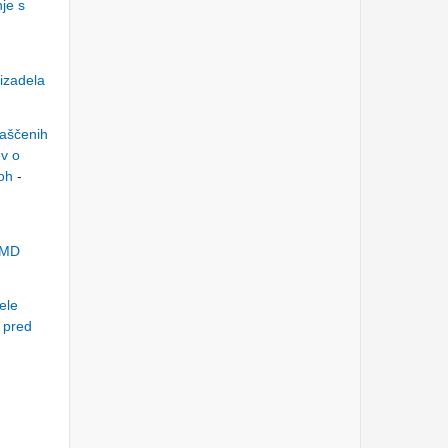
je s
dopolnitve k noveli Zakona
o gospodarskih družbah
ZGD-1L
Četrtek, 1.6.2023
FERROVIAL General
rizadela
Meeting 2023 - Intervention
of BETTER FINANCE Board
member, Mr. Kristjan Verbič
aščenih
Ponedeljek, 17.4.2023
ev o
DNEVI SLOVENSKEGA
loh
-
KAPITALSKEGA TRGA -
pomembna vprašanja ter
izmikanja predstavnika
ATVP
Sreda, 29.3.2023
VZMD
PETROL - VIDEO
REPORTAŽA s skupščine o
grozečem 500 mio €
oškodovanju družbe
ele
Torek, 27.12.2022
m pred
www.kolektivno-varstvo.si
- odškodninski postopki
zoper TELEKOM
SLOVENIJE, A1,
TELEMACH in T-2
Ponedeljek, 21.11.2022
Sodišče o iztisnitveni