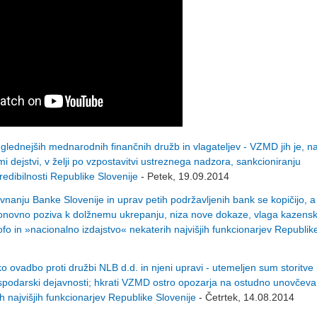
ednejših mednarodnih finančnih družb in vlagateljev - VZMD jih je, na
i dejstvi, v želji po vzpostavitvi ustreznega nadzora, sankcioniranju
kredibilnosti Republike Slovenije
- Petek, 19.09.2014
anju Banke Slovenije in uprav petih podržavljenih bank se kopičijo, a
ponovno poziva k dolžnemu ukrepanju, niza nove dokaze, vlaga kazens
o in »nacionalno izdajstvo« nekaterih najvišjih funkcionarjev Republik
adbo proti družbi NLB d.d. in njeni upravi - utemeljen sum storitve
ospodarski dejavnosti; hkrati VZMD ostro opozarja na ostudno unovčeva
h najvišjih funkcionarjev Republike Slovenije
- Četrtek, 14.08.2014