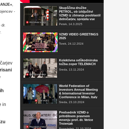
JANJE«
,
Skupščina družbe
ojencev -
PETROL, ob izključitvi
VZMD iz zbiranja pooblastil
delničarjev, sprejela vse
sklepe
Petek, 14.3.2025
 dr.
.
VZMD VIDEO GREETINGS
2025
Torek, 24.12.2024
Kolektivna odškodninska
čarjev
tožba zoper TELEMACH
risani
Sreda, 13.11.2024
e
World Federation of
Investors Annual Meeting
ih
& International Investor
Conference in Milan, Italy
Sreda, 23.10.2024
 in
Predsednik VZMD o
pritrdilnem pravnem
mnenju prof. dr. Verice
izu
Trstenjak
Ponedeljek, 21.10.2024