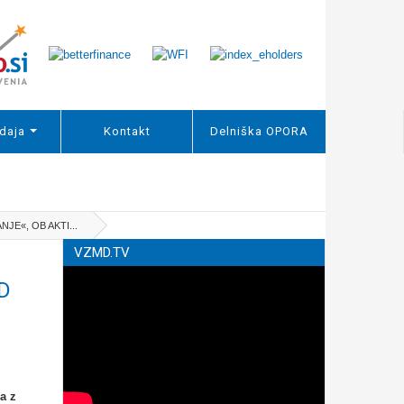
daja
Kontakt
Delniška OPORA
E«, OB AKTI...
VZMD.TV
D
a z