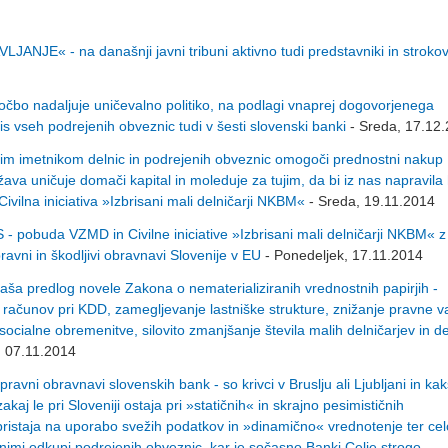
- na današnji javni tribuni aktivno tudi predstavniki in strokov
čbo nadaljuje uničevalno politiko, na podlagi vnaprej dogovorjenega
is vseh podrejenih obveznic tudi v šesti slovenski banki
- Sreda, 17.12
imetnikom delnic in podrejenih obveznic omogoči prednostni naku
ava uničuje domači kapital in moleduje za tujim, da bi iz nas napravila
ivilna iniciativa »Izbrisani mali delničarji NKBM«
- Sreda, 19.11.2014
- pobuda VZMD in Civilne iniciative »Izbrisani mali delničarji NKBM« z
ravni in škodljivi obravnavi Slovenije v EU
- Ponedeljek, 17.11.2014
naša predlog novele Zakona o nematerializiranih vrednostnih papirjih -
h računov pri KDD, zamegljevanje lastniške strukture, znižanje pravne va
cialne obremenitve, silovito zmanjšanje števila malih delničarjev in d
, 07.11.2014
vni obravnavi slovenskih bank - so krivci v Bruslju ali Ljubljani in kak
aj le pri Sloveniji ostaja pri »statičnih« in skrajno pesimističnih
ristaja na uporabo svežih podatkov in »dinamično« vrednotenje ter cel
animi odkupi podrejenih obveznic, kar je sočasno Banki Celje strogo