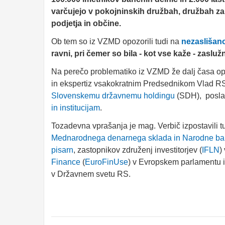
varčujejo v pokojninskih družbah, družbah za 
podjetja in občine.
Ob tem so iz VZMD opozorili tudi na
nezaslišano
ravni, pri čemer so bila - kot vse kaže - zas
Na perečo problematiko iz VZMD že dalj časa opoz
in ekspertiz vsakokratnim Predsednikom Vlad 
Slovenskemu državnemu holdingu
(SDH), posla
in institucijam
.
Tozadevna vprašanja je mag. Verbič izpostavili t
Mednarodnega denarnega sklada in Narodne ba
pisarn
, zastopnikov združenj investitorjev (
IFLN
)
Finance
(
EuroFinUse
) v Evropskem parlamentu 
v Državnem svetu RS.