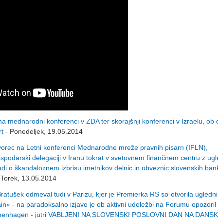
 mednarodni konferenci v ZDA ter skorajšnji konferenci v Izraelu, ob 
rt
- Ponedeljek, 19.05.2014
rec na Letni konferenci Mednarodne mreže pravnih pisarn (IFLN),
ospodarski delegaciji v Iranu tokrat v svetovnem finančnem centru z ug
tudi o škandaloznem izbrisu imetnikov delnic in obveznic slovenskih bank
 Torek, 13.05.2014
ušek odmeval tudi v Parizu, kjer je Premierka RS so-otvorila ugled
in« - na paradoksalno izjavo je ob aktivni udeležbi na Forumu opozoril
ki Kopenhagen - jutri VABLJENI NA SLOVENSKI POSLOVNI DAN NA DAN