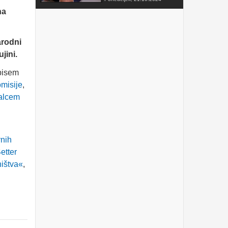
na
FAKTOR na TV3 -
Predsednik VZMD o
postopkih skupinskih tožb
zoper telekomunikacijske
arodni
operaterje
Sobota, 12.10.2024
jini.
VZMD na Odboru za
finance DZ RS s predlogi
 pisem
nujnih popravkov Zakona o
misije
,
razlaščenih bančnih
vlagateljih
Petek, 10.5.2024
valcem
prispevek TVSLO3 -
Novinarska konferenca
VZMD in ZPS o kolektivnih
tožbah proti operaterjem
vnih
Ponedeljek, 8.4.2024
etter
www.kolektivno-varstvo.si
ništva«
,
-- Izjava mag. Kristjan
Verbič, predsednik VZMD:
Halo, operater! Bodi fer.
Nedelja, 7.4.2024
»HALO, OPERATER! BODI
FER.« - VZMD in ZPS
skupaj za potrošnike -
novinarska konferenca