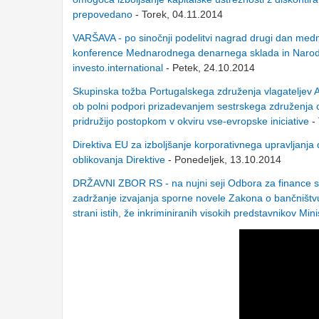
prepovedano
- Torek, 04.11.2014
VARŠAVA - po sinočnji podelitvi nagrad drugi dan me
konference Mednarodnega denarnega sklada in Narodne
investo.international
- Petek, 24.10.2014
Skupinska tožba Portugalskega združenja vlagateljev 
ob polni podpori prizadevanjem sestrskega združenja 
pridružijo postopkom v okviru vse-evropske iniciative
-
Direktiva EU za izboljšanje korporativnega upravljanja
oblikovanja Direktive
- Ponedeljek, 13.10.2014
DRŽAVNI ZBOR RS - na nujni seji Odbora za finance sic
zadržanje izvajanja sporne novele Zakona o bančništv
strani istih, že inkriminiranih visokih predstavnikov Mi