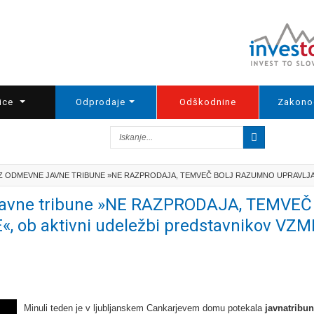
ice
Odprodaje
Odškodnine
Zakono
Z ODMEVNE JAVNE TRIBUNE »NE RAZPRODAJA, TEMVEČ BOLJ RAZUMNO UPRAVLJANJ
avne tribune »NE RAZPRODAJA, TEMVEČ
ob aktivni udeležbi predstavnikov VZM
Minuli teden je v ljubljanskem Cankarjevem domu potekala
javna
tribun