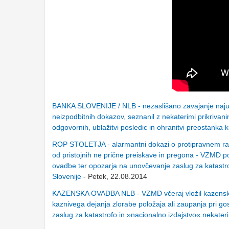
BANKA SLOVENIJE / NLB - nezaslišano zavajanje najugl
neizpodbitnih dokazov, seznanil z nekaterimi prikrivanim
odgovornih, ublažitvi posledic in ohranitvi preostanka 
ROP STOLETJA - alarmantni dokazi o protipravnem ravn
od pristojnih ne prične preiskave in pregona - VZMD 
ovadbe ter opozarja na unovčevanje zaslug za katastrof
Slovenije
- Petek, 22.08.2014
KAZENSKA OVADBA NLB - VZMD včeraj vložil kazensko ov
kaznivega dejanja zlorabe položaja ali zaupanja pri g
zaslug za katastrofo in »nacionalno izdajstvo« nekateri