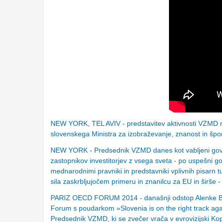
NEW YORK, TEL AVIV - predstavitev aktivnosti VZMD na
slovenskega Ministra za izobraževanje, znanost in špo
NEW YORK - Predsednik VZMD danes kot vabljeni govo
zastopnikov investitorjev z vsega sveta - po uspešni g
mednarodnimi pravniki in predstavniki vplivnih pisarn 
sila zaskrbljujočem primeru in znanilcu za EU in širše
-
PARIZ OECD FORUM 2014 - današnji odstop Alenke Brat
Forum s poudarkom »Slovenia is on the right track aga
Predsednik VZMD, ki se zvečer vrača v evrovizijs