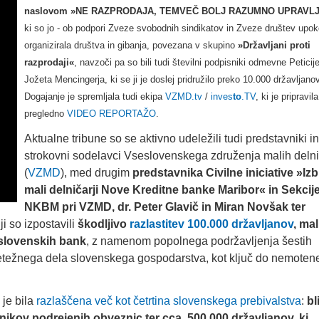
naslovom »NE RAZPRODAJA, TEMVEČ BOLJ RAZUMNO UPRAVL
ki so jo - ob podpori Zveze svobodnih sindikatov in Zveze društev upok
organizirala društva in gibanja, povezana v skupino
»Državljani proti
razprodaji«
, navzoči pa so bili tudi številni podpisniki odmevne Peticije
Jožeta Mencingerja, ki se ji je doslej pridružilo preko 10.000 državljanov
Dogajanje je spremljala tudi ekipa
VZMD.tv
/
inves
to
.TV
, ki je pripravila
pregledno
VIDEO REPORTAŽO
.
Aktualne tribune so se aktivno udeležili tudi predstavniki in
strokovni sodelavci Vseslovenskega združenja malih delni
(
VZMD
), med drugim
predstavnika Civilne iniciative »Izb
mali delničarji Nove Kreditne banke Maribor« in Sekcij
NKBM pri VZMD, dr. Peter Glavič in Miran Novšak ter
ji so izpostavili
škodljivo
razlastitev 100.000 državljanov
, mal
 slovenskih bank
, z namenom popolnega podržavljenja šestih
pretežnega dela slovenskega gospodarstva, kot ključ do nemotene
je bila
razlaščena več kot četrtina slovenskega prebivalstva
:
bl
nikov podrejenih obveznic ter cca. 500.000 državljanov, ki