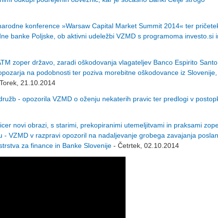
dnarodne konference »Warsaw Capital Market Summit 2014« ter pričete
 banke Poljske, ob aktivni udeležbi VZMD s programoma investo.si i
ATM zoper državo, zaradi oškodovanja vlagateljev Banco Espirito Sant
opozarja na podobnosti ter poziva morebitne oškodovance iz Slovenije,
 Torek, 21.10.2014
 družb - opozorila VZMD o oženju nekaterih pravic ter predlogi v postop
er novi obrazi, s starimi, prekopiranimi utemeljitvami in praksami zop
u - VZMD v razpravi opozoril na nadaljevanje grobega zavajanja posla
nistrstva za finance in Banke Slovenije
- Četrtek, 02.10.2014