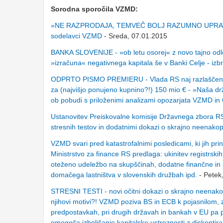
Sorodna sporočila VZMD:
»NE RAZPRODAJA, TEMVEČ BOLJ RAZUMNO UPRAVLJANJE« 
sodelavci VZMD
- Sreda, 07.01.2015
BANKA SLOVENIJE - »ob letu osorej« z novo tajno odlo
»izračuna« negativnega kapitala še v Banki Celje - izbr
ODPRTO PISMO PREMIERU - Vlada RS naj razlaščenim 
za (najvišjo ponujeno kupnino?!) 150 mio € - »Naša drž
ob pobudi s priloženimi analizami opozarjata VZMD in C
Ustanovitev Preiskovalne komisije Državnega zbora RS 
stresnih testov in dodatnimi dokazi o skrajno neenakop
VZMD svari pred katastrofalnimi posledicami, ki jih pri
Ministrstvo za finance RS predlaga: ukinitev registrski
oteženo udeležbo na skupščinah, dodatne finančne in so
domačega lastništva v slovenskih družbah ipd.
- Petek
STRESNI TESTI - novi očitni dokazi o skrajno neenakopra
njihovi motivi?! VZMD poziva BS in ECB k pojasnilom, zak
predpostavkah, pri drugih državah in bankah v EU pa p
omogoča izboljšanje kapitalske ustreznosti z diskontir