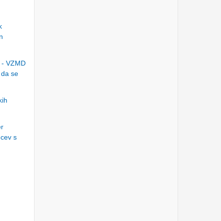
BOLGARIJA-SLOVENIJA
Torek, 27.2.2024
k
37. skupščina TELEKOM
SLOVENIJE - obročno
n
odplačilo dividend,
kolektivna tožba, dodatni
stroški...
Sreda, 7.2.2024
o - VZMD
 da se
Ga.MANKOČ nadaljuje z
lažjo:celotna družba
vredna 2.707€ -sodišče ji
bo naložilo plačilo neodv.
cen.
kih
Torek, 5.12.2023
INTERNATIONAL
INVESTORS’ CONFERENCE
er
at the VIENNA STOCK
ncev s
EXCHANGE
Petek, 27.10.2023
VIDEO SNAPSHOTS &
ADDRESSES from
2+months WORLD TOUR
of the VZMD business-
investor programs
Ponedeljek, 9.10.2023
The high profile speech by
Mr. Guillaume Prache at the