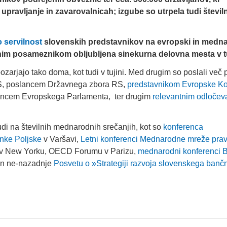
upravljanje in zavarovalnicah; izgube so utrpela tudi števil
 servilnost
slovenskih predstavnikov na evropski in medn
lužnim posameznikom obljubljena sinekurna delovna mesta v tu
arjajo tako doma, kot tudi v tujini. Med drugim so poslali več
RS, poslancem Državnega zbora RS,
predstavnikom Evropske Ko
ncem Evropskega Parlamenta, ter drugim
relevantnim odloče
udi na številnih mednarodnih srečanjih, kot so
konferenca
nke Poljske
v Varšavi,
Letni konferenci Mednarodne mreže pra
 v New Yorku, OECD Forumu v Parizu,
mednarodni konferenci B
in ne-nazadnje
Posvetu o »Strategiji razvoja slovenskega banč