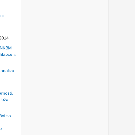
Torek, 26.3.2024
HALO, OPERATER! BODI
ni
FER.
Ponedeljek, 25.3.2024
.2014
»MALIM DELNIČARJEM
STE UKRADLI MILIJONE
p NKBM
€!« - Predsednik VZMD
pred sodiščem oproščen
 hlapce!«
vseh obtožb
Ponedeljek, 18.3.2024
Water-Energy-Food-
 analizo
Ecosystem (WEFE) Nexus
& its socio-economic
implications: what lies
ahead?
Petek, 8.3.2024
rnosti,
KD GROUP, d.d. - uvodni
eleža
sestanek s Poravnalnim
odborom glede primernosti
cenitve družbe
Četrtek, 7.3.2024
šni so
dr. Nataša Pirc Musar in dr.
o
Rumen Radev v Sofiji
otvorila Poslovni forum