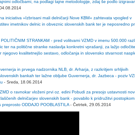
ajnimi odločbami, na podlagi tajne metodologije, zdaj še podlo izigravan
 04.08.2014
niciativa »Izbrisani mali delničarji Nove KBM« zahtevata vpogled v
stitev imetnikov delnic in obveznic slovenskih bank ter je neposredno p
ITIČNIM STRANKAM - pred volitvami VZMD v imenu 500.000 razl
 ter na politične stranke naslavlja konkretni vprašanji, za lažjo odločit
 njegovo kvalitetnejšo sestavo, odločanja in slovensko stvarnost nasp
erja in prvega nadzornika NLB, dr. Arharja, z razkritjem srhljivih
 v slovenskih bankah ter lažne obljube Guvernerja, dr. Jazbeca - poziv 
ju
- Sreda, 18.06.2014
o ravnokar vloženi prvi oz. edini Pobudi za presojo ustavnosti nov
laščenih delničarjev slovenskih bank - povabilo k pridružitvi postopko
ve s preprosto ODDAJO POOBLASTILA
- Četrtek, 29.05.2014