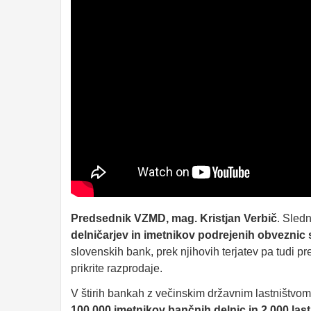
Predsednik VZMD, mag. Kristjan Verbič
. Sledn
delničarjev in imetnikov podrejenih obveznic
slovenskih bank, prek njihovih terjatev pa tudi 
prikrite razprodaje.
V štirih bankah z večinskim državnim lastništvom 
100.000 imetnikov bančnih delnic in 2.000 last