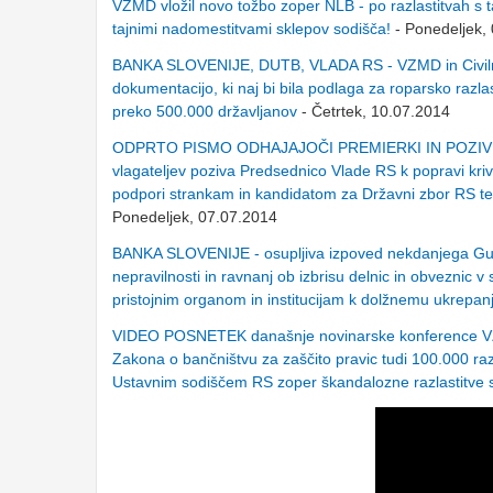
VZMD vložil novo tožbo zoper NLB - po razlastitvah s t
tajnimi nadomestitvami sklepov sodišča!
- Ponedeljek,
BANKA SLOVENIJE, DUTB, VLADA RS - VZMD in Civilna i
dokumentacijo, ki naj bi bila podlaga za roparsko razla
preko 500.000 državljanov
- Četrtek, 10.07.2014
ODPRTO PISMO ODHAJAJOČI PREMIERKI IN POZIV POL
vlagateljev poziva Predsednico Vlade RS k popravi krivic
podpori strankam in kandidatom za Državni zbor RS ter
Ponedeljek, 07.07.2014
BANKA SLOVENIJE - osupljiva izpoved nekdanjega Guvern
nepravilnosti in ravnanj ob izbrisu delnic in obveznic
pristojnim organom in institucijam k dolžnemu ukrepan
VIDEO POSNETEK današnje novinarske konference VZMD 
Zakona o bančništvu za zaščito pravic tudi 100.000 raz
Ustavnim sodiščem RS zoper škandalozne razlastit