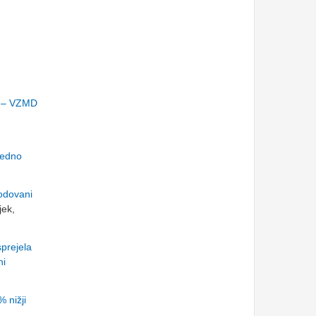
a – VZMD
redno
odovani
jek,
prejela
ni
 nižji