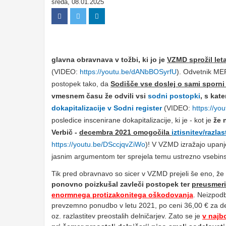
sreda, 08.01.2025
glavna obravnava v tožbi, ki jo je
VZMD sprožil let
(VIDEO:
https://youtu.be/dANbBOSyrfU
). Odvetnik MER
postopek tako, da
Sodišče vse doslej o
sami sporni 
vmesnem času že odvili vsi
sodni postopki
, s kat
dokapitalizacije v Sodni register
(VIDEO:
https://yo
posledice inscenirane dokapitalizacije, ki je - kot je
že 
Verbič
-
decembra 2021 omogočila
iztisnitev/razla
https://youtu.be/DSccjqvZiWo
)! V VZMD izražajo upanj
jasnim argumentom ter sprejela temu ustrezno vsebins
Tik pred obravnavo so sicer v VZMD prejeli še eno, že č
ponovno poizkušal zavleči postopek ter
preusmeri
enormnega protizakonitega oškodovanja
. Neizpod
prevzemno ponudbo v letu 2021, po ceni 36,00 € za delnic
oz. razlastitev preostalih delničarjev. Zato se je
v najbo