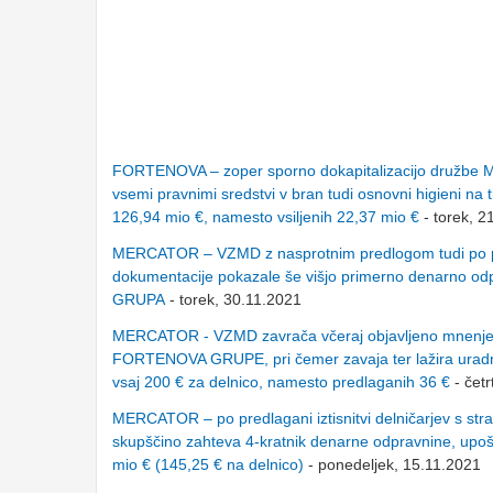
FORTENOVA – zoper sporno dokapitalizacijo družbe ME
vsemi pravnimi sredstvi v bran tudi osnovni higieni na
126,94 mio €, namesto vsiljenih 22,37 mio €
- torek, 2
MERCATOR – VZMD z nasprotnim predlogom tudi po prek
dokumentacije pokazale še višjo primerno denarno od
GRUPA
- torek, 30.11.2021
MERCATOR - VZMD zavrača včeraj objavljeno mnenje Up
FORTENOVA GRUPE, pri čemer zavaja ter lažira uradne 
vsaj 200 € za delnico, namesto predlaganih 36 €
- četr
MERCATOR – po predlagani iztisnitvi delničarjev s 
skupščino zahteva 4-kratnik denarne odpravnine, up
mio € (145,25 € na delnico)
- ponedeljek, 15.11.2021