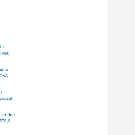
D z
 vsaj
radne
NOVA
u
znašati
 izredno
 878,6