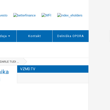
daja
Kontakt
Delniška OPORA
ARLE TUDI ...
VZMD.TV
ika
i