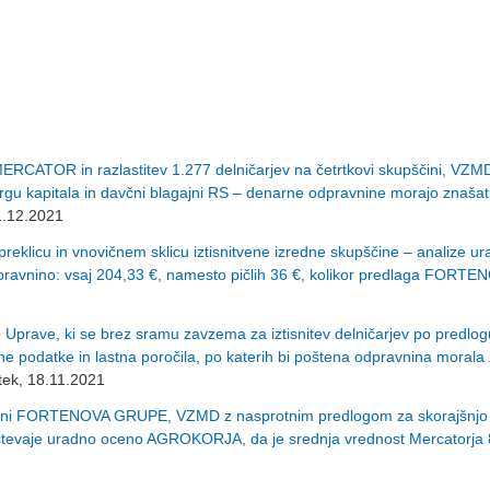
RCATOR in razlastitev 1.277 delničarjev na četrtkovi skupščini, VZM
 trgu kapitala in davčni blagajni RS – denarne odpravnine morajo znašati
1.12.2021
licu in vnovičnem sklicu iztisnitvene izredne skupščine – analize u
pravnino: vsaj 204,33 €, namesto pičlih 36 €, kolikor predlaga FORTE
rave, ki se brez sramu zavzema za iztisnitev delničarjev po predlog
podatke in lastna poročila, po katerih bi poštena odpravnina morala 
tek, 18.11.2021
strani FORTENOVA GRUPE, VZMD z nasprotnim predlogom za skorajšnjo
oštevaje uradno oceno AGROKORJA, da je srednja vrednost Mercatorja