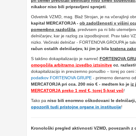
pri čemer preostali delničarji niso smeli sodelovati
nikakor niso bili pripravljeni sprejeti
.
Odvetnik VZMD, mag. Blaž Strojan, je na včerajšnji obr
kapital MERCATORJA -
ob zadolženosti v višini cc
pomembno razdolžila
, predvsem pa ni bilo utemeljene
delničarjev, kar je razlog za izpodbojnost. Prav tako 
nizko. Večinski delničar - FORTENOVA GROUPA je tak
račun ostalih delničarjev, ki jim je bila
kratena zak
S takšno dokapitalizacijo je namreč
FORTENOVA GRUPA 
omogočila arbitrarno izvedbo iztsinitve
oz. razlast
dokapitalizacijo in prevzemno ponudbo – torej po ceni
podatkov FORTENOVA GRUPE
- primerno denarno odp
MERCATORJA pri cca. 200 mio €
- medtem ko je
iz
MERCATORJA preko 1 mrd €, torej 5-krat več
!
Tako pa
niso bili
enormno oškodovani le delničarji
opozorili tudi pristojne organe in institucije
!
Kronološki pregled aktivnosti VZMD, povezanih z 