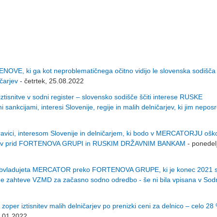
OVE, ki ga kot neproblematičnega očitno vidijo le slovenska sodišč
čarjev
- četrtek, 25.08.2022
itve v sodni register – slovensko sodišče ščiti interese RUSKE
nkcijami, interesi Slovenije, regije in malih delničarjev, ki jim nepos
vici, interesom Slovenije in delničarjem, ki bodo v MERCATORJU ošk
aje v prid FORTENOVA GRUPI in RUSKIM DRŽAVNIM BANKAM
- ponedel
e, obvladujeta MERCATOR preko FORTENOVA GRUPE, ki je konec 2021 s
ožene zahteve VZMD za začasno sodno odredbo - še ni bila vpisana v Sod
iztisnitev malih delničarjev po prenizki ceni za delnico – celo 28 %
7.01.2022