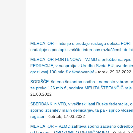
MERCATOR – hitenje s prodajo ruskega deleža FORTEN
nadaljuje s postopki zaščite interesov razlaščenih delni
MERCATOR-FORTENOVA – VZMD s pritožbo na vpis iztisn
FEDRACIJE, v nasprotju z Uredbo Sveta EU, uvedenimi sa
grozi vsaj 100 mio € oškodovanja!
- torek, 29.03.2022
SODIŠČE: še ena šokantna sodba - namesto v bran pra
za preko 126 mio €, sodnica MELITA ŠTEFANČIČ r
21.03.2022
SBERBANK in VTB, v večinski lasti Ruske federacij
sporno iztisnitev malih delničarjev, ta pa - spričo vl
register
- četrtek, 17.03.2022
MERCATOR – VZMD zahteva sodno začasno odredbo zoper 
od borzne – OPOZORILO DELNIČARJEM
- četrtek, 2