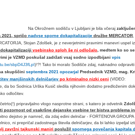
Na Okrožnem sodišču v Ljubljani je bila včeraj
zaključ
e
a 2021, spričo
nadvse sporne dokapitalizacije
družbe MERCATOR
,
CATORJA, Stojan Zdolšek, je z neverjetnimi pravnimi manevri uspel izi
dokapitalizaciji
vsebinsko sploh še ni odločalo
, medtem ko so se
erimi je VZMD poskušal zadržati vsaj sodno izpodbijani
vpis
utu.be/sbpD4J3fLpI
)!?! Tako bi moralo Sodišče zdaj, naknadno odpraviti
na skupščini
septembra 2021 opozarjal
Predsednik VZMD, mag. Kri
stitev manjšinskih delničarjev
po kriminalno nizki ceni
(VIDEO:
e, da bo Sodnica Urška Kusič sledila njihovim dodatno predloženim do
ko odločitev.
etrto(!) pripravljalno vlogo nasprotne strani, s katero je odvetnik
Zdol
ti pozornost od
vsakršne dejanske vsebine ter bistva problema in
bitno dejstvo je namreč, da zdaj edini delničar - FORTENOVA GROUPA -
o, ni prepričal zadostnega števila delničarjev, da bi lahko izpeljal izt
lj zavržni tajkunski maniri
poslužil
spornega povečanja kapitala 