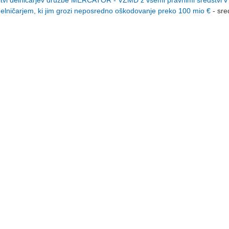
vi delničarjev družbe MERCATOR - VZMD z vsemi pravnimi sredstvi v
 delničarjem, ki jim grozi neposredno oškodovanje preko 100 mio €
- sre