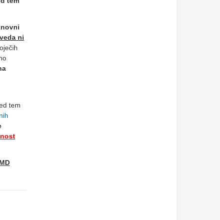
ed tem
snovni
eveda ni
oječih
rno
na
red tem
nih
e
dnost
ZMD