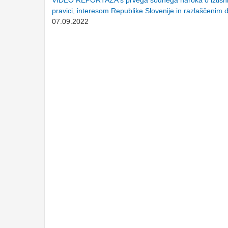
VIDEO REPORTAŽA s prvega sodnega naroka o iztisnit
pravici, interesom Republike Slovenije in razlaščenim
07.09.2022