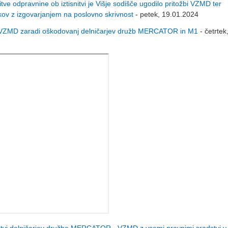
pravnine ob iztisnitvi je Višje sodišče ugodilo pritožbi VZMD ter
kov z izgovarjanjem na poslovno skrivnost
- petek, 19.01.2024
VZMD zaradi oškodovanj delničarjev družb MERCATOR in M1
- četrtek