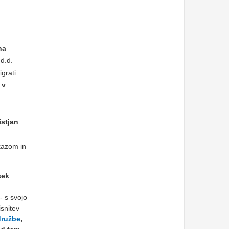
na
 d.d.
grati
 v
stjan
kazom in
šek
 s svojo
isnitev
družbe
,