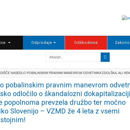
ice
Odprodaje
Odškodnine
Zakono
DIŠČE NASEDLO POBALINSKIM PRAVNIM MANEVROM ODVETNIKA ZDOLŠKA, ALI VEND
o pobalinskim pravnim manevrom odvetn
sko odločilo o škandalozni dokapitalizacij
e popolnoma prevzela družbo ter močno
iko Slovenijo – VZMD že 4 leta z vsemi
istojnim!