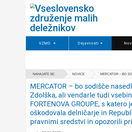
VZMD
Dejavnosti
Nov
NAHAJATE SE:
NOVICE
MERCATOR – BO SO
MERCATOR – bo sodišče nasedl
Zdolška, ali vendarle tudi vsebin
FORTENOVA GROUPE, s katero j
oškodovala delničarje in Republ
pravnimi sredstvi in opozorili pr