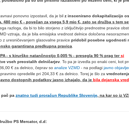
, posledično pa so bili prisilno razlaščeni po mizerni ceni, ki je pr
avnavi ponovno izpostavil, da je bil
z inscenirano dokapitalizacijo o
a. 480 mio € - povečan za vsega 5,9 mio €, zato se družba s tem s
ga razloga, da bi to bilo storjeno z izključitvijo prednostne pravice obst
VZMD vztraja, da je bila emisijska vrednost delnice določena nesorazme
o z uresničevanjem glasovalne pravice
pridobil posebne ugodnosti 
onsko garantirana predkupna pravica
.
- s kirurško natančnostjo 0,005 % - presegla 90 % prag ter
si
itve vseh preostalih delničarjev
. To pa je izvedla po enaki ceni, kot p
 36,00 € za delnico, čeprav so
analize VZMD
- na podlagi
javno objavlje
ravnino opredelile pri 204,33 € za delnico. Torej je šlo za
vrednotenj
 javno dostopnih podatkov
jasno izhajalo, da je
bila dejanska vre
, pač pa
znatno tudi proračun Republike Slovenije
, na kar so iz V
družbo PS Mercator, d.d: