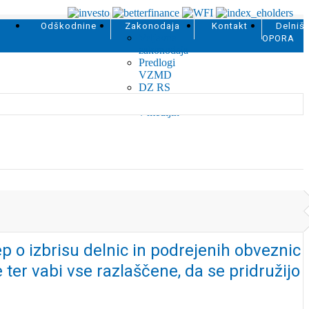
Odškodnine
Zakonodaja
Kontakt
Delniš
Veljavna
OPORA
zakonodaja
Predlogi
VZMD
DZ RS
Problematika
v medijih
 o izbrisu delnic in podrejenih obveznic
ter vabi vse razlaščene, da se pridružijo