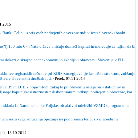
01.2015
anki Celje - izbris vseh podrejenih obveznic tudi v šesti slovenski banki
-
 150 mio € - »Naša država uničuje domači kapital in moleduje za tujim, da bi
imi dokazi o skrajno neenakopravni in škodljivi obravnavi Slovenije v EU
-
ukinitev registrskih računov pri KDD, zamegljevanje lastniške strukture, znižanje
ništva v slovenskih družbah ipd.
- Petek, 07.11.2014
a BS in ECB k pojasnilom, zakaj le pri Sloveniji ostaja pri »statičnih« in
jšanje kapitalske ustreznosti z diskontiranimi odkupi podrejenih obveznic, kar
a sklada in Narodne banke Poljske, ob aktivni udeležbi VZMD s programoma
jem sestrskega združenja opozarja na podobnosti ter poziva morebitne
ljek, 13.10.2014