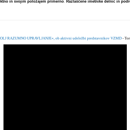
rektno in svojim položajem primerno
.
Razlaščene imetnike delnic in pod
LJ RAZUMNO UPRAVLJANJE«, ob aktivni udeležbi predstavnikov VZMD
- To