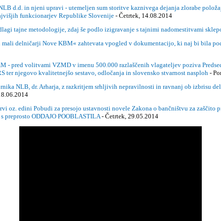
d. in njeni upravi - utemeljen sum storitve kaznivega dejanja zlorabe položaja 
ajvišjih funkcionarjev Republike Slovenije
- Četrtek, 14.08.2014
lagi tajne metodologije, zdaj še podlo izigravanje s tajnimi nadomestitvami sklep
 delničarji Nove KBM« zahtevata vpogled v dokumentacijo, ki naj bi bila podlag
litvami VZMD v imenu 500.000 razlaščenih vlagateljev poziva Predsednico Vl
RS ter njegovo kvalitetnejšo sestavo, odločanja in slovensko stvarnost nasploh
- Po
NLB, dr. Arharja, z razkritjem srhljivih nepravilnosti in ravnanj ob izbrisu deln
 18.06.2014
. edini Pobudi za presojo ustavnosti novele Zakona o bančništvu za zaščito pra
itve s preprosto ODDAJO POOBLASTILA
- Četrtek, 29.05.2014