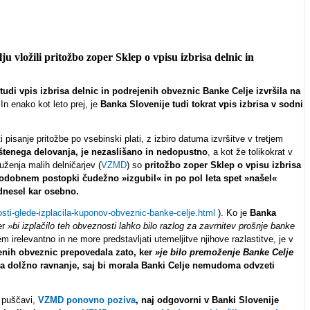
 vložili pritožbo zoper Sklep o vpisu izbrisa delnic in
udi vpis izbrisa delnic in podrejenih obveznic Banke Celje izvršila na
In enako kot leto prej, je
Banka Slovenije tudi tokrat vpis izbrisa v sodni
 pisanje pritožbe po vsebinski plati, z izbiro datuma izvršitve v tretjem
štenega delovanja, je nezaslišano in nedopustno
, a kot že tolikokrat v
uženja malih delničarjev (
VZMD
) so
pritožbo zoper
Sklep o vpisu izbrisa
odobnem postopki čudežno »izgubil« in po pol leta spet »našel«
dnesel kar osebno.
sti-glede-izplacila-kuponov-obveznic-banke-celje.html
). Ko je
Banka
er
»bi izplačilo teh obveznosti lahko bilo razlog za zavrnitev prošnje banke
 irelevantno in ne more predstavljati utemeljitve njihove razlastitve, je v
ejenih obveznic prepovedala zato, ker
»je bilo premoženje Banke Celje
stila dolžno ravnanje, saj bi morala Banki Celje nemudoma odvzeti
v puščavi,
VZMD ponovno poziva
, naj odgovorni v Banki Slovenije