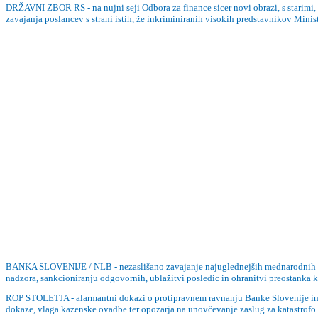
DRŽAVNI ZBOR RS - na nujni seji Odbora za finance sicer novi obrazi, s starimi
zavajanja poslancev s strani istih, že inkriminiranih visokih predstavnikov Mini
BANKA SLOVENIJE / NLB - nezaslišano zavajanje najuglednejših mednarodnih finan
nadzora, sankcioniranju odgovornih, ublažitvi posledic in ohranitvi preostanka 
ROP STOLETJA - alarmantni dokazi o protipravnem ravnanju Banke Slovenije in u
dokaze, vlaga kazenske ovadbe ter opozarja na unovčevanje zaslug za katastrofo