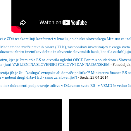
ZDA ter skorajšnji konferenci v Izraelu, ob obisku slovenskega Ministra za izob
narodne mreže pravnih pisarn (IFLN), zastopnikov investitorjev z vsega sveta - 
loznem izbrisu imetnikov delnic in obveznic slovenskih bank, kot sila zaskrbljujo
, kjer je Premierka RS so-otvorila ugledni OECD Forum s poudarkom »Slovenia is 
enhagen - jutri VABLJENI NA SLOVENSKI POSLOVNI DAN NA DANSKEM
- Ponedeljek
venija jih je že - "zasluga" evropske ali domače politike?! Minister za finance RS
h v nobeni drugi državi EU - samo za Slovenijo?!
- Sreda, 23.04.2014
 in z dokumenti podpre svoje trditve v Državnem svetu RS - v VZMD še vedno čak