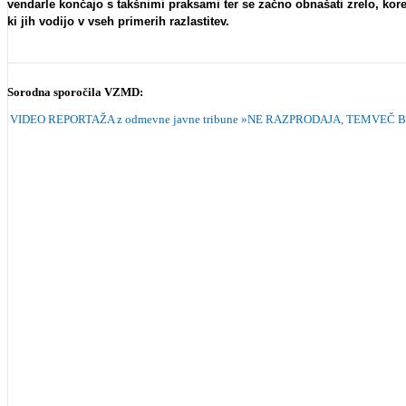
vendarle končajo s takšnimi praksami ter se začno obnašati zrelo, ko
ki jih vodijo v vseh primerih razlastitev.
Sorodna sporočila VZMD:
VIDEO REPORTAŽA z odmevne javne tribune »NE RAZPRODAJA, TEMVEČ BO