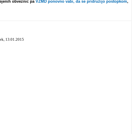
rejenih obveznic pa
VZMD ponovno vabi, da se pridružijo postopkom
,
rek, 13.01.2015