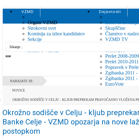
VZMD
Dejavnosti
Prolog
Mednarodne akti
Organi VZMD
Zbori in srečan
Strokovni svet
Skupščine
Komisija za izbor kandidatov
Članstvo v nadzo
Sekcije
VZMD TV
Arhiv
Pregled 06
Društvo VZMD
Prelet 2007
Prelet 2008-2009
Prelet 2010-2011
Popravek v Prel
Zgibanka 2011 
Zgibanka 2011 
NAHAJATE SE:
EuroVote
O projekt
NOVICE
Prezentaci
OKROŽNO SODIŠČE V CELJU - KLJUB PREPREKAM PRAVOČASNO VLOŽENA PRI
EuroVote s
investoExpo
Okrožno sodišče v Celju - kljub prepreka
Foto/Vide
Program
Banke Celje - VZMD opozarja na nove laži
Revija
postopkom