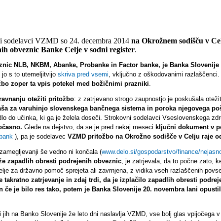
i sodelavci VZMD so 24. decembra 2014
na Okrožnem sodišču v Celju
ih obveznic Banke Celje v sodni register
.
veznic NLB, NKBM, Abanke, Probanke in Factor banke, je Banka Slovenije t
 jo s to utemeljitvijo
skriva pred vsemi
, vključno z oškodovanimi razlaščenci. 
ožbo zoper ta vpis potekel med božičnimi prazniki
.
avnanju otežiti pritožbo
: z zatrjevano strogo zaupnostjo je poskušala otežiti
laša za varuhinjo slovenskega bančnega sistema in poroka njegovega po
vedlo do učinka, ki ga je želela doseči. Strokovni sodelavci Vseslovenskega zdr
vočasno.
Glede na dejstvo, da se je pred nekaj meseci
ključni dokument v p
-bank
), pa je sodelavec
VZMD pritožbo na Okrožno sodišče v Celju raje o
 zamegljevanji še vedno ni končala (
www.delo.si/gospodarstvo/finance/nejasno
 že zapadlih obresti podrejenih obveznic
, je zatrjevala, da to počne zato, k
Celje za državno pomoč sprejeta ali zavrnjena, z vidika vseh razlaščenih povsem
takratno zatrjevanje in zdaj trdi, da je izplačilo zapadlih obresti podr
i in če je bilo res tako, potem je Banka Slovenije 20. novembra lani opu
i jih na Banko Slovenije že leto dni naslavlja VZMD, vse bolj glas vpijočega 