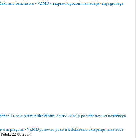
e Zakona o bančništvu - VZMD v razpravi opozoril na nadaljevanje grobega
nil z nekaterimi prikrivanimi dejstvi, v želji po vzpostavitvi ustreznega
iskave in pregona - VZMD ponovno poziva k dolžnemu ukrepanju, niza nove
- Petek, 22.08.2014