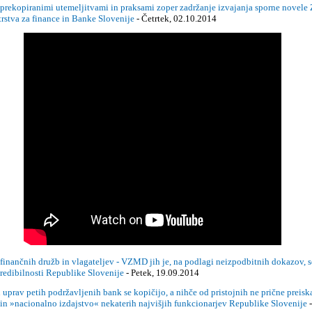
, prekopiranimi utemeljitvami in praksami zoper zadržanje izvajanja sporne novel
strstva za finance in Banke Slovenije
- Četrtek, 02.10.2014
čnih družb in vlagateljev - VZMD jih je, na podlagi neizpodbitnih dokazov, sezna
kredibilnosti Republike Slovenije
- Petek, 19.09.2014
prav petih podržavljenih bank se kopičijo, a nihče od pristojnih ne prične pre
 in »nacionalno izdajstvo« nekaterih najvišjih funkcionarjev Republike Slovenije