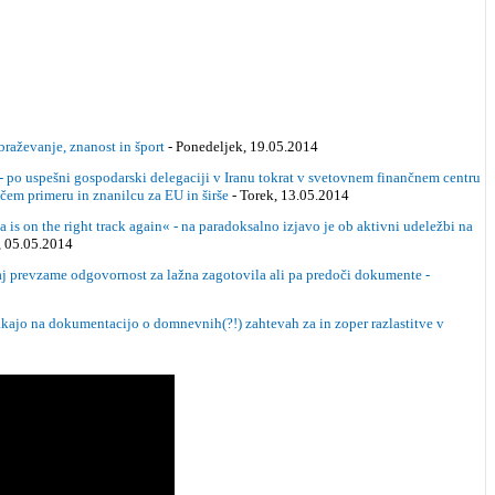
raževanje, znanost in šport
- Ponedeljek, 19.05.2014
po uspešni gospodarski delegaciji v Iranu tokrat v svetovnem finančnem centru
čem primeru in znanilcu za EU in širše
- Torek, 13.05.2014
on the right track again« - na paradoksalno izjavo je ob aktivni udeležbi na
, 05.05.2014
 naj prevzame odgovornost za lažna zagotovila ali pa predoči dokumente -
ajo na dokumentacijo o domnevnih(?!) zahtevah za in zoper razlastitve v