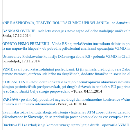
»NE RAZPRODAJA, TEMVEČ BOLJ RAZUMNO UPRAVLJANJE« - na današnji javni 
BANKA SLOVENIJE - »ob letu osorej« z novo tajno odločbo nadaljuje uničevalno p
Sreda, 17.12.2014
ODPRTO PISMO PREMIERU - Vlada RS naj razlaščenim imetnikom delnic in podrej
iz nas napravila hlapce!« ob pobudi s priloženimi analizami opozarjata VZMD in
Ustanovitev Preiskovalne komisije Državnega zbora RS - pobuda VZMD in Civilne 
Ponedeljek, 17.11.2014
VZMD svari pred katastrofalnimi posledicami, ki jih prinaša predlog novele Zakon
pravne varnosti, oteženo udeležbo na skupščinah, dodatne finančne in socialne o
STRESNI TESTI - novi očitni dokazi o skrajno neenakopravni obravnavi slovenskih
skrajno pesimističnih predpostavkah, pri drugih državah in bankah v EU pa prist
je sočasno Banki Celje strogo prepovedano
- Torek, 04.11.2014
VARŠAVA - po sinočnji podelitvi nagrad drugi dan mednarodne konference »War
investo.si in investo.international
- Petek, 24.10.2014
Skupinska tožba Portugalskega združenja vlagateljev ATM zoper državo, zaradi 
oškodovance iz Slovenije, da se pridružijo postopkom v okviru vse-evropske ini
Direktiva EU za izboljšanje korporativnega upravljanja družb - opozorila VZMD 