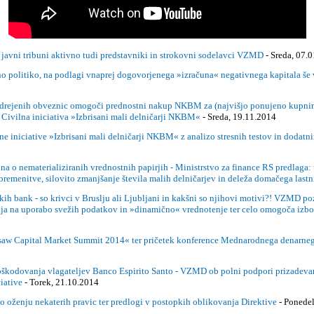
tribuni aktivno tudi predstavniki in strokovni sodelavci VZMD
- Sreda, 07.
olitiko, na podlagi vnaprej dogovorjenega »izračuna« negativnega kapitala še v B
enih obveznic omogoči prednostni nakup NKBM za (najvišjo ponujeno kupnino?!)
 Civilna iniciativa »Izbrisani mali delničarji NKBM«
- Sreda, 19.11.2014
iniciative »Izbrisani mali delničarji NKBM« z analizo stresnih testov in dodatn
a o nematerializiranih vrednostnih papirjih - Ministrstvo za finance RS predlaga: 
bremenitve, silovito zmanjšanje števila malih delničarjev in deleža domačega last
 bank - so krivci v Bruslju ali Ljubljani in kakšni so njihovi motivi?! VZMD poziv
aja na uporabo svežih podatkov in »dinamično« vrednotenje ter celo omogoča izbol
saw Capital Market Summit 2014« ter pričetek konference Mednarodnega denarneg
oškodovanja vlagateljev Banco Espirito Santo - VZMD ob polni podpori prizadevan
ciative
- Torek, 21.10.2014
o oženju nekaterih pravic ter predlogi v postopkih oblikovanja Direktive
- Ponede