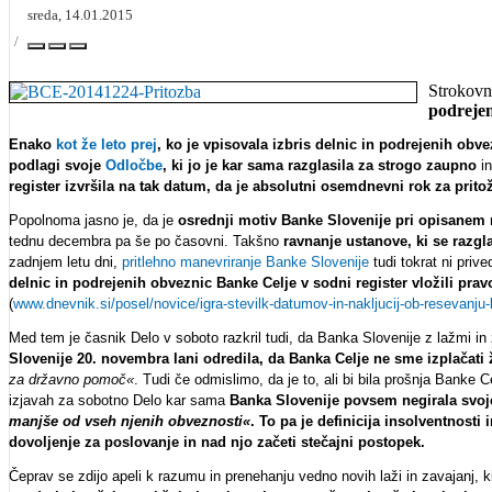
sreda, 14.01.2015
Strokovn
podrejen
Enako
kot že leto prej
, ko je vpisovala izbris delnic in podrejenih ob
podlagi svoje
Odločbe
, ki jo je kar sama razglasila za strogo zaupno
in
register izvršila na tak datum, da je absolutni osemdnevni rok za prit
Popolnoma jasno je, da je
osrednji motiv Banke Slovenije pri opisanem r
tednu decembra pa še po časovni. Takšno
ravnanje ustanove, ki se razg
zadnjem letu dni,
pritlehno manevriranje Banke Slovenije
tudi tokrat ni pri
delnic in podrejenih obveznic Banke Celje v sodni register vložili pra
(
www.dnevnik.si/posel/novice/igra-stevilk-datumov-in-nakljucij-ob-resevanju
Med tem je časnik Delo v soboto razkril tudi, da Banka Slovenije z lažmi in
Slovenije 20. novembra lani odredila, da Banka Celje ne sme izplačati
za državno pomoč«
. Tudi če odmislimo, da je to, ali bi bila prošnja Banke 
izjavah za sobotno Delo kar sama
Banka Slovenije povsem negirala svoje 
manjše od vseh njenih obveznosti«
. To pa je definicija insolventnost
dovoljenje za poslovanje in nad njo začeti stečajni postopek.
Čeprav se zdijo apeli k razumu in prenehanju vedno novih laži in zavajanj, k