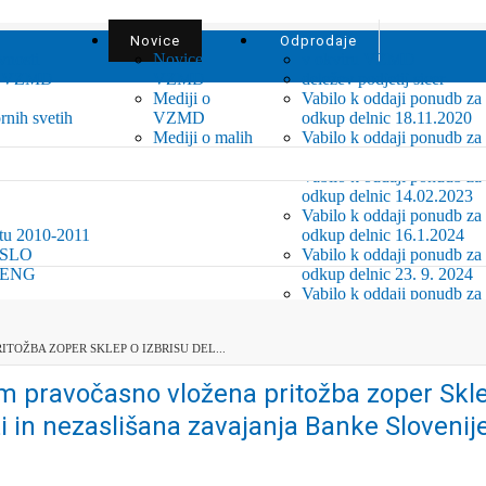
Novice
Odprodaje
vnosti
Novice
v okviru VZMD
ja VZMD
VZMD
deležev podjetij sicer
Mediji o
Vabilo k oddaji ponudb za
rnih svetih
VZMD
odkup delnic 18.11.2020
Mediji o malih
Vabilo k oddaji ponudb za
delničarjih
odkup delnic 13.07.2022
Vabilo k oddaji ponudb za
odkup delnic 14.02.2023
Vabilo k oddaji ponudb za
etu 2010-2011
odkup delnic 16.1.2024
- SLO
Vabilo k oddaji ponudb za
- ENG
odkup delnic 23. 9. 2024
Vabilo k oddaji ponudb za
u EuroVote
odkup delnic 4. 3. 2025
ja
Vabilo k oddaji ponudb za
TOŽBA ZOPER SKLEP O IZBRISU DEL...
pletni portal
odkup delnic 20.5.2025
m pravočasno vložena pritožba zoper Sklep
o
 in nezaslišana zavajanja Banke Slovenije 