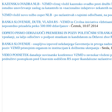
KAZENSKA OVADBA NLB - VZMD včeraj vložil kazensko ovadbo proti družbi NLB d.
ostudno unovčevanje zaslug za katastrofo in »nacionalno izdajstvo« nekaterih n
VZMD vložil novo tožbo zoper NLB - po razlastitvah s tajnimi odločbami, na pod
BANKA SLOVENIJE, DUTB, VLADA RS - VZMD in Civilna iniciativa »Izbrisani mali
neposredno prizadela preko 500.000 državljanov
- Četrtek, 10.07.2014
ODPRTO PISMO ODHAJAJOČI PREMIERKI IN POZIV POLITIČNIM STRANKAM - pred vo
vprašanji, za lažjo odločitev o podpori strankam in kandidatom za Državni zbor 
BANKA SLOVENIJE - osupljiva izpoved nekdanjega Guvernerja in prvega nadzornika 
poziv VZMD pristojnim organom in institucijam k dolžnemu ukrepanju
- Sreda,
VIDEO POSNETEK današnje novinarske konference VZMD o ravnokar vloženi prvi oz
pridružitvi postopkom pred Ustavnim sodiščem RS zoper škandalozne razlast