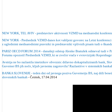
NEW YORK, TEL AVIV - predstavitev aktivnosti VZMD na mednarodni konferenci v 
NEW YORK - Predsednik VZMD danes kot vabljeni govorec na Letni konferenci Med
z uglednimi mednarodnimi pravniki in predstavniki vplivnih pisarn tudi o škanda
PARIZ OECD FORUM 2014 - današnji odstop Alenke Bratušek odmeval tudi v Parizu
Forumu opozoril Predsednik VZMD, ki se zvečer vrača v evrovizijski Kop
Avstrija ne bo razlastila imetnikov obveznic državno dokapitaliziranih bank, Slo
Guverner BS jih noče, kljub javnemu zagotovilu! Razlastitve v sistemskih banka
BANKA SLOVENIJE - teden dni od javnega poziva Guvernerju BS, naj drži besedo
slovenskih bankah
- Četrtek, 17.04.2014