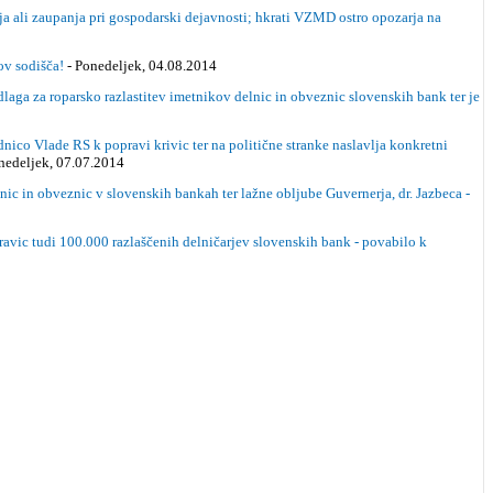
ali zaupanja pri gospodarski dejavnosti; hkrati VZMD ostro opozarja na
ov sodišča!
- Ponedeljek, 04.08.2014
a za roparsko razlastitev imetnikov delnic in obveznic slovenskih bank ter je
ade RS k popravi krivic ter na politične stranke naslavlja konkretni
nedeljek, 07.07.2014
ic in obveznic v slovenskih bankah ter lažne obljube Guvernerja, dr. Jazbeca -
vic tudi 100.000 razlaščenih delničarjev slovenskih bank - povabilo k