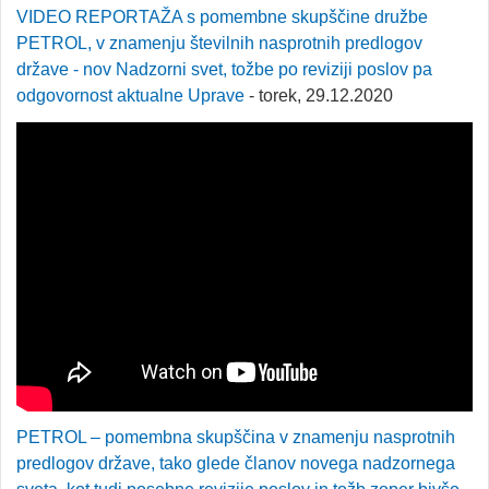
VIDEO REPORTAŽA s pomembne skupščine družbe
PETROL, v znamenju številnih nasprotnih predlogov
države - nov Nadzorni svet, tožbe po reviziji poslov pa
odgovornost aktualne Uprave
- torek, 29.12.2020
PETROL – pomembna skupščina v znamenju nasprotnih
predlogov države, tako glede članov novega nadzornega