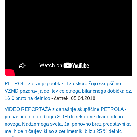
PETROL - zbiranje pooblastil za skorajšnjo skupščino -
VZMD pozdravlja delitev celotnega bilančnega dobička oz.
16 € bruto na delnico
- četrtek, 05.04.2018
VIDEO REPORTAŽA z današnje skupščine PETROLA -
po nasprotnih predlogih SDH do rekordne dividende in
novega Nadzornega sveta, žal ponovno brez predstavnika
malih delničarjev, ki so sicer imetniki blizu 25 % delnic