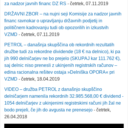
za nadzor javnih financ DZ RS
- četrtek, 07.11.2019
DRŽAVNI ZBOR – na nujni seji Komisije za nadzor javnih
financ ravnokar o upravljanju državnih podjetij in
političnem kadrovanju tudi ob opozorilih in izkustvih
VZMD
- četrtek, 07.11.2019
PETROL – današnja skupščina ob rekordnih rezultatih
družbe tudi za rekordne dividende (18 € na delnico), ki pa
jih 990 delničarjev ne bo prejelo (SKUPAJ kar 111.762 €),
saj delnic niso prenesli z ukinjenih registrskih računov –
edina racionalna rešitev ostaja »Delniška OPORA« pri
VZMD
- četrtek, 18.04.2019
VIDEO – družba PETROL z današnjo skupščino
delničarjem namenila rekordnih 32.985.568,00 € dividend -
1054 delničarjev z ukinjenimi registrskimi računi jih žal ne
bodo prejeli, če jih do avgusta ne prenesejo
- četrtek,
26.04.2018