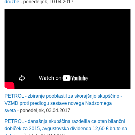
družbe
- ponedeljek, 10.04.2017
PETROL - zbiranje pooblastil za skorajšnjo skupščino -
VZMD proti predlogu sestave novega Nadzornega
sveta
- ponedeljek, 03.04.2017
PETROL - današnja skupščina razdelila celoten bilančni
dobiček za 2015, avgustovska dividenda 12,60 € bruto na