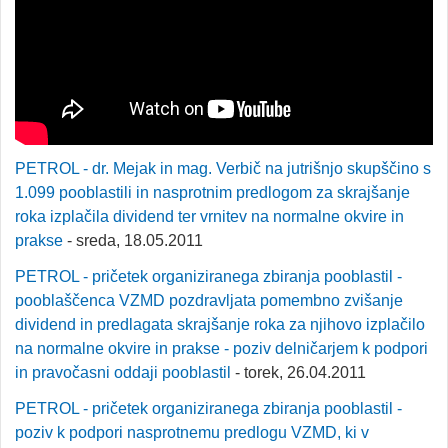
PETROL - dr. Mejak in mag. Verbič na jutrišnjo skupščino s
1.099 pooblastili in nasprotnim predlogom za skrajšanje
roka izplačila dividend ter vrnitev na normalne okvire in
prakse
- sreda, 18.05.2011
PETROL - pričetek organiziranega zbiranja pooblastil -
pooblaščenca VZMD pozdravljata pomembno zvišanje
dividend in predlagata skrajšanje roka za njihovo izplačilo
na normalne okvire in prakse - poziv delničarjem k podpori
in pravočasni oddaji pooblastil
- torek, 26.04.2011
PETROL - pričetek organiziranega zbiranja pooblastil -
poziv k podpori nasprotnemu predlogu VZMD, ki v