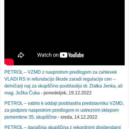
PETROL – VZMD z nasprotnim predlogom za zahtevek
VLADI RS in refundacijo škode zaradi regulacije cen –
delničarji naj za skupščino pooblastijo dr. Zlatka Jenka, ali
mag. Jožka Čuka
- ponedeljek, 19.12.2022
PETROL – vabilo k oddaji pooblastila predstavniku VZMD,
za podporo nasprotnim predlogom in ustreznim sklepom
pomembne 35. skupščine
- sreda, 14.12.2022
PETROL – današnja skupščina z rekordnimi dividendami