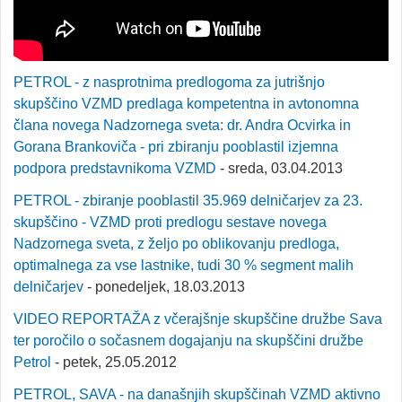
PETROL - z nasprotnima predlogoma za jutrišnjo
skupščino VZMD predlaga kompetentna in avtonomna
člana novega Nadzornega sveta: dr. Andra Ocvirka in
Gorana Brankoviča - pri zbiranju pooblastil izjemna
podpora predstavnikoma VZMD
- sreda, 03.04.2013
PETROL - zbiranje pooblastil 35.969 delničarjev za 23.
skupščino - VZMD proti predlogu sestave novega
Nadzornega sveta, z željo po oblikovanju predloga,
optimalnega za vse lastnike, tudi 30 % segment malih
delničarjev
- ponedeljek, 18.03.2013
VIDEO REPORTAŽA z včerajšnje skupščine družbe Sava
ter poročilo o sočasnem dogajanju na skupščini družbe
Petrol
- petek, 25.05.2012
PETROL, SAVA - na današnjih skupščinah VZMD aktivno