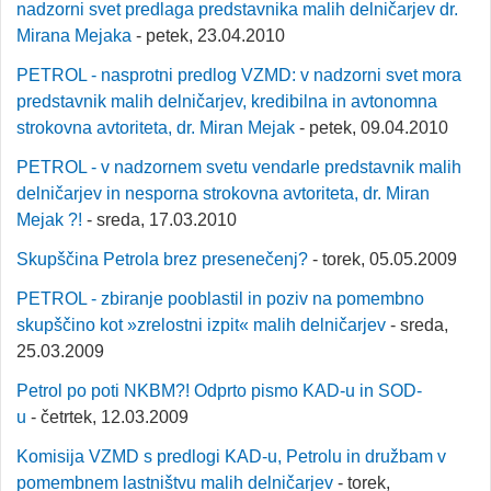
nadzorni svet predlaga predstavnika malih delničarjev dr.
Mirana Mejaka
- petek, 23.04.2010
PETROL - nasprotni predlog VZMD: v nadzorni svet mora
predstavnik malih delničarjev, kredibilna in avtonomna
strokovna avtoriteta, dr. Miran Mejak
- petek, 09.04.2010
PETROL - v nadzornem svetu vendarle predstavnik malih
delničarjev in nesporna strokovna avtoriteta, dr. Miran
Mejak ?!
- sreda, 17.03.2010
Skupščina Petrola brez presenečenj?
- torek, 05.05.2009
PETROL - zbiranje pooblastil in poziv na pomembno
skupščino kot »zrelostni izpit« malih delničarjev
- sreda,
25.03.2009
Petrol po poti NKBM?! Odprto pismo KAD-u in SOD-
u
- četrtek, 12.03.2009
Komisija VZMD s predlogi KAD-u, Petrolu in družbam v
pomembnem lastništvu malih delničarjev
- torek,