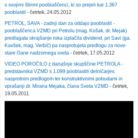
s svojimi štirimi pooblaščenci, ki so prejeli kar 1.367
pooblastil
- četrtek, 24.05.2012
PETROL, SAVA - zadnji dan za oddajo pooblastil -
pooblaščenca VZMD pri Petrolu (mag. Košak, dr. Mejak)
predlagata skrajšanje roka izplačila dividend, pri Savi (ga.
Kavšek, mag. Verbič) pa nasprotujeta predlogu za nove-
stare člane nadzornega sveta
- četrtek, 17.05.2012
VIDEO POROČILO z današnje skupščine PETROLA -
predstavnika VZMD s 1.099 pooblastili delničarjev,
nasprotnim predlogom ter konstruktivnimi pobudami in
vprašanji dr. Mirana Mejaka, člana Sveta VZMD
- četrtek,
19.05.2011