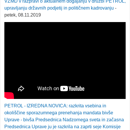
VZMD v razpravi o aktualnem dogajanju v družbi PETROL,
upravljanju državnih podjetij in političnem kadrovanju
-
petek, 08.11.2019
PETROL - IZREDNA NOVICA: razkrita vsebina in
okoliščine sporazumnega prenehanja mandata bivše
Uprave - bivša Predsednica Nadzornega sveta in začasna
Predsednica Uprave ju je razkrila na zaprti seje Komisije