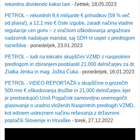
rekordno dividendo kakor lani
- četrtek, 18.05.2023
PETROL – rekordnih 9,4 milijarde € prihodkov (59 % več
od plana!), a 12,1 mio € čiste izgube, zaradi načina vladne
regulacije cen goriv – z vračilom oškodovanja angažirani
nadzornik nadaljuje mandat, saj SDH ni uspel s predlogom
razrešitve
- ponedeljek, 23.01.2023
PETROL – tudi na tokratni skupščini VZMD z nasprotnim
predlogom in zbiranjem pooblastil 21.000 delničarjev za dr.
Zlatka Jenka in mag. Jožka Čuka
- ponedeljek, 16.01.2023
PETROL - VIDEO REPORTAŽA s skupščine o grozečih
500 mio € oškodovanja družbe in 21.000 delničarjev, kjer
je predsedujoči Uroš Pogačnik samovoljno onemogočil
glasovanje o uradno vloženih Nasprotnih predlogih VZMD,
kot edinem ustreznem načinu reševanja z državnimi
poplačili Slovenije in Hrvaške
- torek, 27.12.2022