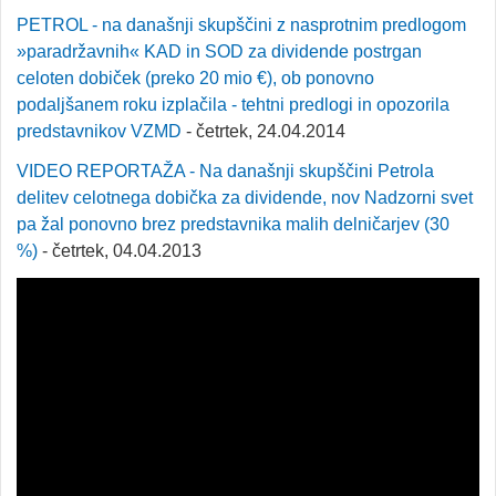
PETROL - na današnji skupščini z nasprotnim predlogom
»paradržavnih« KAD in SOD za dividende postrgan
celoten dobiček (preko 20 mio €), ob ponovno
podaljšanem roku izplačila - tehtni predlogi in opozorila
predstavnikov VZMD
- četrtek, 24.04.2014
VIDEO REPORTAŽA - Na današnji skupščini Petrola
delitev celotnega dobička za dividende, nov Nadzorni svet
pa žal ponovno brez predstavnika malih delničarjev (30
%)
- četrtek, 04.04.2013