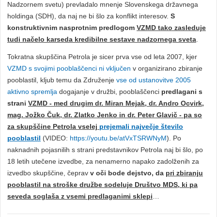
Nadzornem svetu) prevladalo mnenje Slovenskega državnega
holdinga (SDH), da naj ne bi šlo za konflikt interesov.
S
konstruktivnim nasprotnim predlogom
VZMD tako zasleduje
tudi načelo karseda kredibilne sestave nadzornega sveta
.
Tokratna skupščina Petrola je sicer prva vse od leta 2007, kjer
VZMD s svojimi pooblaščenci ni vključen
v organizirano zbiranje
pooblastil, kljub temu da Združenje
vse od ustanovitve 2005
aktivno spremlja
dogajanje v družbi, pooblaščenci
predlagani s
strani
VZMD - med drugim dr. Miran Mejak, dr. Andro Ocvirk,
mag. Jožko Čuk, dr. Zlatko Jenko in dr. Peter Glavič - pa so
za skupščine Petrola vselej
prejemali največje število
pooblastil
(VIDEO:
https://youtu.be/atVxTSRWNyM
). Po
naknadnih pojasnilih s strani predstavnikov Petrola naj bi šlo, po
18 letih utečene izvedbe, za nenamerno napako zadolženih za
izvedbo skupščine, čeprav
v oči bode dejstvo, da
pri zbiranju
pooblastil na stroške družbe sodeluje Društvo MDS, ki pa
seveda soglaša z vsemi predlaganimi sklepi
…