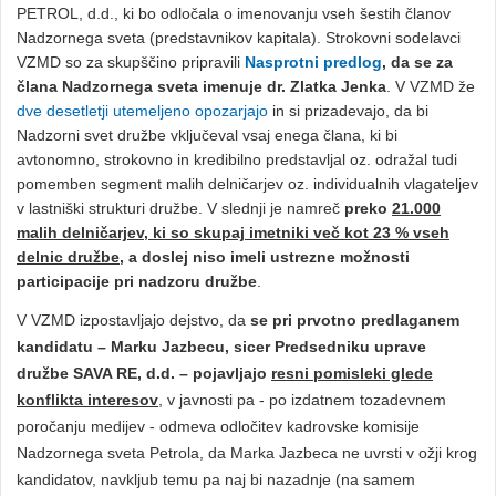
PETROL, d.d., ki bo odločala o imenovanju vseh šestih članov
Nadzornega sveta (predstavnikov kapitala). Strokovni sodelavci
VZMD so za skupščino pripravili
Nasprotni predlog
, da se za
člana Nadzornega sveta imenuje dr. Zlatka Jenka
. V VZMD že
dve desetletji utemeljeno opozarjajo
in si prizadevajo, da bi
Nadzorni svet družbe vključeval vsaj enega člana, ki bi
avtonomno, strokovno in kredibilno predstavljal oz. odražal tudi
pomemben segment malih delničarjev oz. individualnih vlagateljev
v lastniški strukturi družbe. V slednji je namreč
preko
21.000
malih delničarjev, ki so skupaj imetniki več kot 23 % vseh
delnic družbe
, a doslej niso imeli ustrezne možnosti
participacije pri nadzoru družbe
.
V VZMD izpostavljajo dejstvo, da
se pri prvotno predlaganem
kandidatu – Marku Jazbecu, sicer Predsedniku uprave
družbe SAVA RE, d.d. – pojavljajo
resni pomisleki glede
konflikta interesov
, v javnosti pa - po izdatnem tozadevnem
poročanju medijev - odmeva odločitev kadrovske komisije
Nadzornega sveta Petrola, da Marka Jazbeca ne uvrsti v ožji krog
kandidatov, navkljub temu pa naj bi nazadnje (na samem