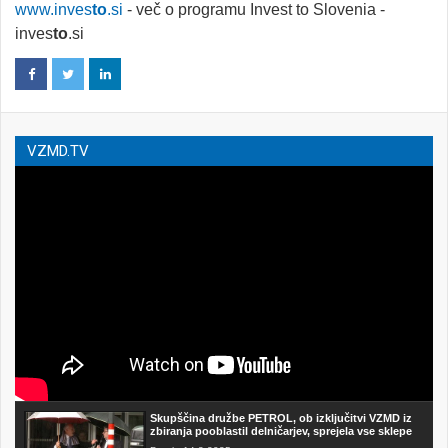
www.inves
to
.si
- več o programu Invest to Slovenia -
inves
to
.si
VZMD.TV
Skupščina družbe PETROL, ob izključitvi VZMD iz
zbiranja pooblastil delničarjev, sprejela vse sklepe