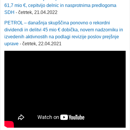
61,7 mio €, cepitvijo delnic in nasprotnima predlogoma
SDH
- četrtek, 21.04.2022
PETROL – današnja skupščina ponovno o rekordni
dividendi in delitvi 45 mio € dobička, novem nadzorniku in
izvedenih aktivnostih na podlagi revizije poslov prejšnje
uprave
- četrtek, 22.04.2021