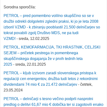
Sorodna sporočila:
PETROL – pred pomembno volilno skupščino so se v
družbi odrekli dolgoletni zgledni praksi, ki jo je leta 2008
izboril VZMD - k zbiranju pooblastil 21.500 delničarjev so
tokrat povabili zgolj Društvo MDS, ne pa tudi
VZMD!
- sreda, 12.02.2025
PETROL, KEMOFARMACIJA, TKI HRASTNIK, CELJSKI
SEJEM – pričetek pestrega in pomembnega
skupščinskega dogajanja že v prvih tednih leta
2025
- sreda, 22.01.2025
PETROL – kljub izzivom zaradi slovenskega pristopa k
regulaciji cen energentov, družba tudi letos z rekordnimi
dividendami 74 mio € za 21.472 delničarjev
- četrtek,
23.05.2024
PETROL – delničarji s tesno večino podprli nasprotni
predlog o delitvi 61,67 mio € dobička ter si zagotovili enako