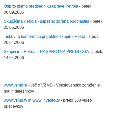
Odprto pismo predsedniku uprave Petrola
- petek,
08.09.2006
Skupščina Petrola - uspešno zbrana pooblastila
- petek,
05.05.2006
Tiskovna konferenca projektne skupine Petrol
- sreda,
26.04.2006
Skupščina Petrola - NASPROTNA PREDLOGA
- petek,
14.04.2006
www.vzmd.si
- več o VZMD - Vseslovensko združenje
malih deležnikov
www.vzmd.tv
in
www.inves
to
.tv
- preko 300 video
prispevkov