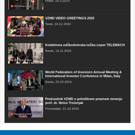
Petek, 14.3.2025
VZMD VIDEO GREETINGS 2025
Torek, 24.12.2024
Kolektivna odškodninska tožba zoper TELEMACH
Sreda, 13.11.2024
World Federation of Investors Annual Meeting &
International Investor Conference in Milan, Italy
Sreda, 23.10.2024
Predsednik VZMD o pritrdilnem pravnem mnenju
prof. dr. Verice Trstenjak
Ponedeljek, 21.10.2024
FAKTOR na TV3 - Predsednik VZMD o postopkih
skupinskih tožb zoper telekomunikacijske
operaterje