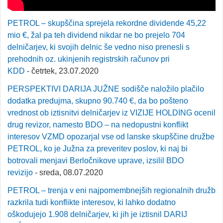
PETROL – skupščina sprejela rekordne dividende 45,22
mio €, žal pa teh dividend nikdar ne bo prejelo 704
delničarjev, ki svojih delnic še vedno niso prenesli s
prehodnih oz. ukinjenih registrskih računov pri
KDD
- četrtek, 23.07.2020
PERSPEKTIVI DARIJA JUŽNE sodišče naložilo plačilo
dodatka predujma, skupno 90.740 €, da bo pošteno
vrednost ob iztisnitvi delničarjev iz VIZIJE HOLDING ocenil
drug revizor, namesto BDO – na nedopustni konflikt
interesov VZMD opozarjal vse od lanske skupščine družbe
PETROL, ko je Južna za preveritev poslov, ki naj bi
botrovali menjavi Berločnikove uprave, izsilil BDO
revizijo
- sreda, 08.07.2020
PETROL – trenja v eni najpomembnejših regionalnih družb
razkrila tudi konflikte interesov, ki lahko dodatno
oškodujejo 1.908 delničarjev, ki jih je iztisnil DARIJ