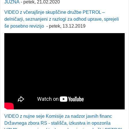
JUŽNA
- petek, 21.02.2020
VIDEO z včerajšnje skupščine družbe PETROL –
delničarji, seznanjeni z razlogi za odhod uprave, sprejeli
še posebno revizijo
- petek, 13.12.2019
VIDEO z nujne seje Komisije za nadzor javnih financ
Državnega zbora RS - stališča, izkustva in opozorila