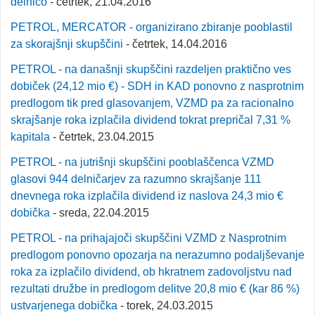
delnico
- četrtek, 21.04.2016
PETROL, MERCATOR - organizirano zbiranje pooblastil
za skorajšnji skupščini
- četrtek, 14.04.2016
PETROL - na današnji skupščini razdeljen praktično ves
dobiček (24,12 mio €) - SDH in KAD ponovno z nasprotnim
predlogom tik pred glasovanjem, VZMD pa za racionalno
skrajšanje roka izplačila dividend tokrat prepričal 7,31 %
kapitala
- četrtek, 23.04.2015
PETROL - na jutrišnji skupščini pooblaščenca VZMD
glasovi 944 delničarjev za razumno skrajšanje 111
dnevnega roka izplačila dividend iz naslova 24,3 mio €
dobička
- sreda, 22.04.2015
PETROL - na prihajajoči skupščini VZMD z Nasprotnim
predlogom ponovno opozarja na nerazumno podaljševanje
roka za izplačilo dividend, ob hkratnem zadovoljstvu nad
rezultati družbe in predlogom delitve 20,8 mio € (kar 86 %)
ustvarjenega dobička
- torek, 24.03.2015