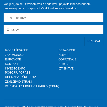
Sobota, 12.10.2024
Vabljeni, da se - z vpisom vaših podatkov - prijavite k neposrednem
prejemanju novic in sporočil VZMD tudi na vaš E-naslov.
VZMD na Odboru za finance DZ RS s predlogi
nujnih popravkov Zakona o razlaščenih bančnih
vlagateljih
Petek, 10.5.2024
prispevek TVSLO3 - Novinarska konferenca VZMD
in ZPS o kolektivnih tožbah proti operaterjem
Ponedeljek, 8.4.2024
IZOBRAŽEVANJE
DEJAVNOSTI
ZAKONODAJA
NOVICE
www.kolektivno-varstvo.si -- Izjava mag. Kristjan
EUROVOTE
ODPRODAJE
Verbič, predsednik VZMD: Halo, operater! Bodi fer.
KONTAKT
SEKCIJE
Nedelja, 7.4.2024
INVESTOEXPO
IZTISNITVE
POGOJI UPORABE
UPORABA PIŠKOTKOV
»HALO, OPERATER! BODI FER.« - VZMD in ZPS
skupaj za potrošnike - novinarska konferenca
ZEMLJEVID STRANI
VARSTVO OSEBNIH PODATKOV (GDPR)
Torek, 26.3.2024
HALO, OPERATER! BODI FER.
Ponedeljek, 25.3.2024