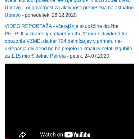
sveta, kot tudi posebne revizije poslov in tožb zoper bivšo
Upravo – odgovornost za aktivnosti prenesena na aktualno
Upravo
- ponedeljek, 28.12.2020
VIDEO REPORTAŽA - včerajšnja skupščina družbe
PETROL v znamenju rekordnih 45,22 mio € dividend ter
opozorila VZMD, da kar 704 delničarjev v primeru ne-
ukrepanja dividend ne bo prejelo in kmalu v celoti izgubilo
za 1,15 mio € delnic Petrola
- petek, 24.07.2020