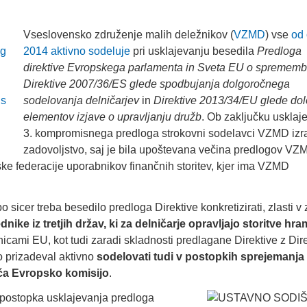
Vseslovensko združenje malih deležnikov (
VZMD
) vse
od 
2014 aktivno sodeluje
pri usklajevanju besedila
Predloga
direktive Evropskega parlamenta in Sveta EU
o sprememb
Direktive 2007/36/ES glede spodbujanja dolgoročnega
sodelovanja delničarjev
in
Direktive 2013/34/EU glede do
elementov izjave o upravljanju družb
. Ob zaključku usklaj
3. kompromisnega predloga strokovni sodelavci VZMD izr
zadovoljstvo, saj je bila upoštevana večina predlogov VZ
ke federacije uporabnikov finančnih storitev, kjer ima VZMD
icer treba besedilo predloga Direktive konkretizirati, zlasti v 
dnike iz tretjih držav, ki za delničarje opravljajo storitve hr
nicami EU, kot tudi zaradi skladnosti predlagane Direktive z Dire
o prizadeval aktivno
sodelovati tudi v postopkih sprejemanja
a Evropsko komisijo
.
 postopka usklajevanja predloga