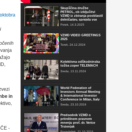
Skupščina družbe
PETROL, ob izključitvi
oktobra
VZMD iz zbiranja pooblastil
delničarjev, sprejela vse
sklepe
Petek, 14.3.2025
i
VZMD VIDEO GREETINGS
2025
ločenih
Torek, 24.12.2024
evanja
ažajo
Kolektivna odškodninska
MD,
tožba zoper TELEMACH
Sreda, 13.11.2024
World Federation of
zvezi
Investors Annual Meeting
ambe in
& International Investor
Conference in Milan, Italy
ktivo,
Sreda, 23.10.2024
Predsednik VZMD o
pritrdilnem pravnem
mnenju prof. dr. Verice
Trstenjak
Ponedeljek, 21.10.2024