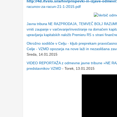
http://4d.rtvslo.si/arhiv/prispevki-in-izjave-odmev
racunov-za-racun-21-1-2015.pdf
Javna tribuna NE RAZPRODAJA, TEMVEČ BOLJ RAZUMNO UP
vrniti zaupanje v varčevanje/investiranje na domačem kapita
upravljanja kapitalskih naložb Premieru RS s strani finančn
Okrožno sodišče v Celju - kljub preprekam pravočasno 
Celje - VZMD opozarja na nove laži in nezaslišana zav
Sreda, 14.01.2015
VIDEO REPORTAŽA z odmevne javne tribune »NE R
predstavnikov VZMD
- Torek, 13.01.2015