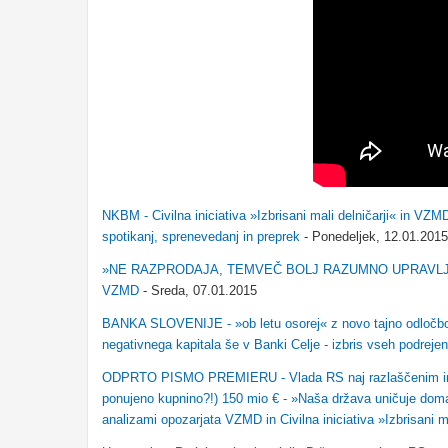
NKBM - Civilna iniciativa »Izbrisani mali delničarji« in VZM
spotikanj, sprenevedanj in preprek
- Ponedeljek, 12.01.2015
»NE RAZPRODAJA, TEMVEČ BOLJ RAZUMNO UPRAVLJANJE« - na
VZMD
- Sreda, 07.01.2015
BANKA SLOVENIJE - »ob letu osorej« z novo tajno odločbo n
negativnega kapitala še v Banki Celje - izbris vseh podreje
ODPRTO PISMO PREMIERU - Vlada RS naj razlaščenim imet
ponujeno kupnino?!) 150 mio € - »Naša država uničuje domači
analizami opozarjata VZMD in Civilna iniciativa »Izbrisani 