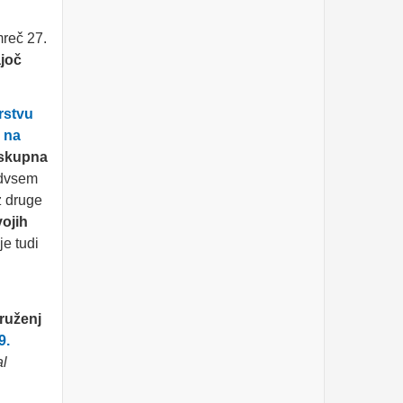
Torek, 26.3.2024
mreč 27.
HALO, OPERATER! BODI
FER.
ajoč
Ponedeljek, 25.3.2024
rstvu
»MALIM DELNIČARJEM
 na
STE UKRADLI MILIJONE
€!« - Predsednik VZMD
 skupna
pred sodiščem oproščen
vseh obtožb
Ponedeljek, 18.3.2024
redvsem
z druge
Water-Energy-Food-
Ecosystem (WEFE) Nexus
vojih
& its socio-economic
implications: what lies
je tudi
ahead?
Petek, 8.3.2024
KD GROUP, d.d. - uvodni
sestanek s Poravnalnim
odborom glede primernosti
ruženj
cenitve družbe
9.
Četrtek, 7.3.2024
al
dr. Nataša Pirc Musar in dr.
Rumen Radev v Sofiji
otvorila Poslovni forum