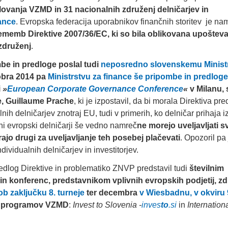
lovanja
VZMD in 31 nacionalnih
združenj delničarjev in
ance
. Evropska federacija uporabnikov finančnih storitev je na
ememb Direktive 2007/36/EC, ki so bila oblikovana upoštev
združenj
.
be in predloge poslal tudi
neposredno slovenskemu Minist
obra 2014 pa
Ministrstvu za finance še pripombe in predloge
i
»
European Corporate Governance Conference
«
v Milanu,
se, Guillaume Prache
, ki je izpostavil, da bi morala Direktiva p
h delničarjev znotraj EU, tudi v primerih, ko delničar prihaja i
lni evropski delničarji še vedno namreč
ne morejo uveljavljati s
jo drugi za uveljavljanje teh posebej plačevati
. Opozoril pa 
ividualnih delničarjev in investitorjev.
log Direktive in problematiko ZNVP predstavil tudi
številnim
 konferenc, predstavnikom vplivnih evropskih podjetij, zd
ob zaključku 8. turneje
ter decembra
v Wiesbadnu, v okviru 
ih programov VZMD
:
Invest to Slovenia -
inves
to
.si
in
Internation