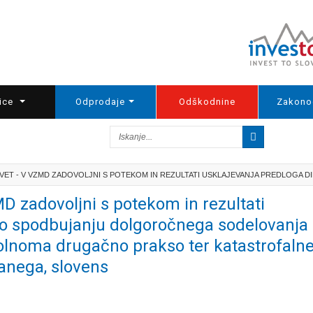
ice
Odprodaje
Odškodnine
Zakono
VET - V VZMD ZADOVOLJNI S POTEKOM IN REZULTATI USKLAJEVANJA PREDLOGA DIR
zadovoljni s potekom in rezultati
e o spodbujanju dolgoročnega sodelovanja
polnoma drugačno prakso ter katastrofaln
zanega, slovens