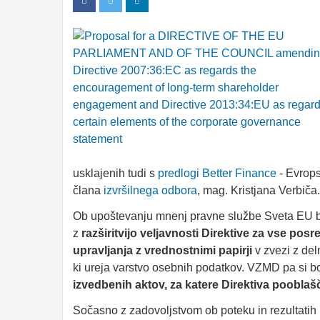
usklajenih tudi s
predlogi Better Finance
- Evrops
člana
izvršilnega odbora
, mag. Kristjana Verbiča.
Ob upoštevanju mnenj pravne službe Sveta EU bo s
z
razširitvijo veljavnosti Direktive za vse posre
upravljanja z vrednostnimi papirji
v zvezi z del
ki ureja varstvo osebnih podatkov. VZMD pa si b
izvedbenih aktov, za katere Direktiva
pooblašč
Sočasno z zadovoljstvom ob poteku in rezultatih