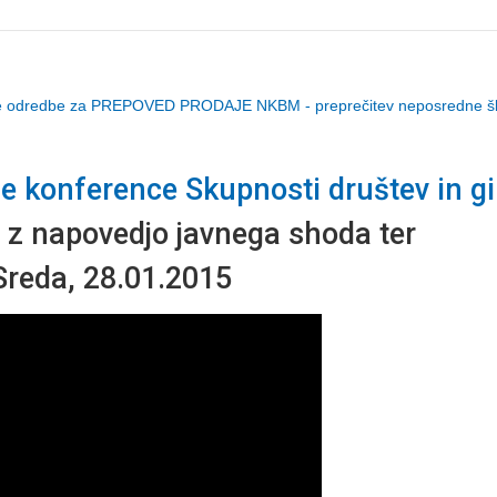
e odredbe za PREPOVED PRODAJE NKBM - preprečitev neposredne š
 konference Skupnosti društev in gi
, z napovedjo javnega shoda ter
Sreda, 28.01.2015