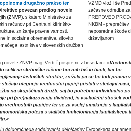
popolnoma drugačno prakso ter
to Direktivo povezan predlog novele
rjih (ZNVP)
, s katero Ministrstvo za
ih računov pri Centralni klirinško-
ukture, znižanje pravne varnosti,
e in socialne obremenitve, silovito
domačega lastništva v slovenskih družbah
og novele ZNVP mag. Verbič pospremil z
besedami:
»Vrednost
do selili na skrbniške račune borznih hiš in bank, kar bo
gljevanje lastniških struktur, znižala pa se bo tudi pravna 
 stečaju utegnejo vrednostni papirji pristati v stečajni masi, 
eležba na skupščinah družb, saj bo potrebno individualno pot
zije pri (pre)nakazovanju dividend, in vsakoletni strošek vod
bijo vrednostnih papirjev ter se za vselej umaknejo s kapital
samomorilska poteza s stališča funkcioniranja kapitalskega t
itn.«
nju dolgoročnega sodelovanja delničarjev
Evropskega parlament