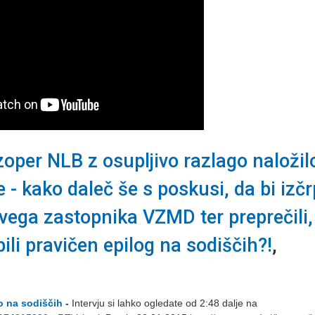
zoper NLB z osupljivo razlago naložil
- kako daleč še s poskusi, da bi izčr
ovega zastopnika VZMD ter preprečili,
ili pravičen epilog na sodiščih?!
,
co na sodiščih
-
Intervju si lahko ogledate od 2:48 dalje na