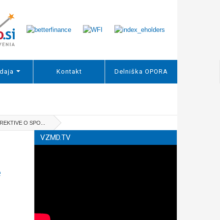
daja
Kontakt
Delniška OPORA
EKTIVE O SPO...
VZMD.TV
e