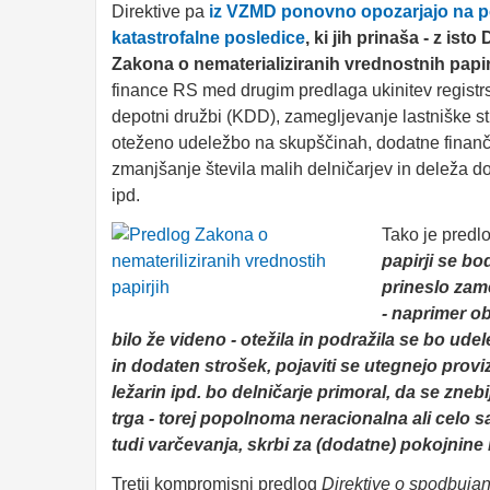
Direktive pa
iz VZMD ponovno opozarjajo na 
katastrofalne posledice
, ki jih prinaša - z is
Zakona o nematerializiranih vrednostnih papi
finance RS med drugim predlaga ukinitev registrsk
depotni družbi (KDD), zamegljevanje lastniške str
oteženo udeležbo na skupščinah, dodatne finančn
zmanjšanje števila malih delničarjev in deleža 
ipd.
Tako je predl
papirji se bo
prineslo
zame
- naprimer ob
bilo že videno - otežila in podražila se bo ud
in dodaten strošek, pojaviti se utegnejo provi
ležarin ipd. bo delničarje primoral, da se zne
trga - torej popolnoma neracionalna ali celo 
tudi varčevanja, skrbi za (dodatne) pokojnine 
Tretji kompromisni predlog
Direktive o spodbuja