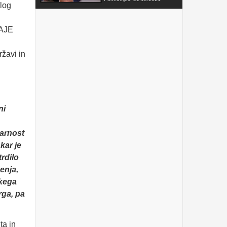
FAKTOR na TV3 -
Predsednik VZMD o
postopkih skupinskih tožb
zoper telekomunikacijske
operaterje
Sobota, 12.10.2024
VZMD na Odboru za
finance DZ RS s predlogi
nujnih popravkov Zakona o
razlaščenih bančnih
vlagateljih
Petek, 10.5.2024
ni
prispevek TVSLO3 -
Novinarska konferenca
VZMD in ZPS o kolektivnih
tožbah proti operaterjem
varnost
Ponedeljek, 8.4.2024
kar je
rdilo
www.kolektivno-varstvo.si
-- Izjava mag. Kristjan
enja,
Verbič, predsednik VZMD:
Halo, operater! Bodi fer.
skega
Nedelja, 7.4.2024
rga, pa
»HALO, OPERATER! BODI
FER.« - VZMD in ZPS
skupaj za potrošnike -
a in
novinarska konferenca