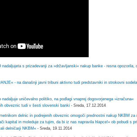
D nadaljujeta s prizadevanji za »državljanski« nakup banke - resna opozorila, o
 današnji javni tribuni aktivno tudi predstavniki in strokovni sodela
adaljuje uničevalno politiko, na podlagi vnaprej dogovorjenega »izračuna«
nih obveznic tudi v šesti slovenski banki
- Sreda, 17.12.2014
nikom delnic in podrejenih obveznic omogoči prednostni nakup NKBM za (
 kapital in moleduje za tujim, da bi iz nas napravila hlapce!« ob pobudi s pr
mali delničarji NKBM«
- Sreda, 19.11.2014