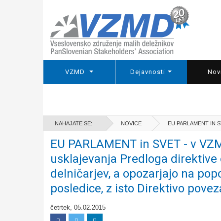
VZMD
Dejavnosti
Nov
NAHAJATE SE:
NOVICE
EU PARLAMENT IN S
EU PARLAMENT in SVET - v VZMD 
usklajevanja Predloga direktiv
delničarjev, a opozarjajo na po
posledice, z isto Direktivo pove
četrtek, 05.02.2015