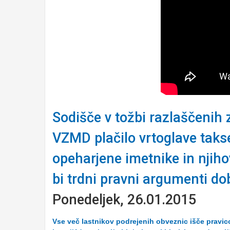
Sodišče v tožbi razlaščenih 
VZMD plačilo vrtoglave takse 
opeharjene imetnike in njih
bi trdni pravni argumenti dob
Ponedeljek, 26.01.2015
Vse več lastnikov podrejenih obveznic išče pravi