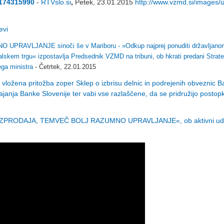
i/174315990
-
RTVslo.si
,
Petek, 23.01.2015
http://www.vzmd.si/images/i
RAVLJANJE sinoči še v Mariboru - »Odkup najprej ponuditi državljanom
lskem trgu« izpostavlja Predsednik VZMD na tribuni, ob hkrati predani Strateg
ega ministra
- Četrtek, 22.01.2015
vložena pritožba zoper Sklep o izbrisu delnic in podrejenih obveznic 
ajanja Banke Slovenije ter vabi vse razlaščene, da se pridružijo post
AZPRODAJA, TEMVEČ BOLJ RAZUMNO UPRAVLJANJE«, ob aktivni ude