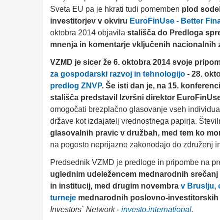
Sveta EU pa je hkrati tudi pomemben
plod sode
investitorjev v okviru
EuroFinUse - Better Fin
oktobra 2014 objavila
stališča do Predloga spr
mnenja in komentarje vključenih nacionalnih 
VZMD je sicer že 6. oktobra 2014 svoje pripom
za gospodarski razvoj in tehnologijo
- 28. okt
predlog ZNVP
. Še isti dan je,
na 15. konferenc
stališča predstavil Izvršni direktor EuroFinU
omogočati brezplačno glasovanje vseh individualni
države kot izdajatelj vrednostnega papirja. Števi
glasovalnih pravic v družbah, med tem ko mora
na pogosto neprijazno zakonodajo do združenj ind
Predsednik VZMD je predloge in pripombe na pred
uglednim udeležencem mednarodnih srečanj in
in institucij, med drugim
novembra
v Bruslju, 
turneje
mednarodnih
poslovno-investitorsk
Investors` Network -
investo.international
.