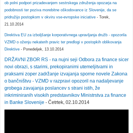
ob polni podpori prizadevanjem sestrskega združenja opozarja na
podobnosti ter poziva morebitne oškodovance iz Slovenije, da se
pridružijo postopkom v okviru vse-evropske iniciative
- Torek,
21.10.2014
Direktiva EU za izboljšanje korporativnega upravljanja družb - opozorila
VZMD o oženju nekaterih pravic ter predlogi v postopkih oblikovanja
Direktive
- Ponedeljek, 13.10.2014
DRŽAVNI ZBOR RS - na nujni seji Odbora za finance sicer
novi obrazi, s starimi, prekopiranimi utemeljitvami in
praksami zoper zadržanje izvajanja sporne novele Zakona
o bančništvu - VZMD v razpravi opozoril na nadaljevanje
grobega zavajanja poslancev s strani istih, že
inkriminiranih visokih predstavnikov Ministrstva za finance
in Banke Slovenije
- Četrtek, 02.10.2014