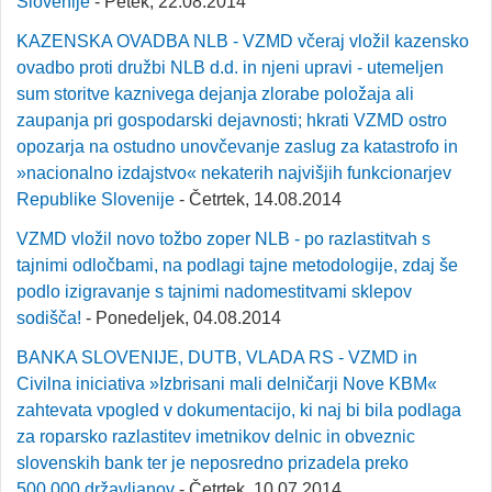
Slovenije
- Petek, 22.08.2014
KAZENSKA OVADBA NLB - VZMD včeraj vložil kazensko
ovadbo proti družbi NLB d.d. in njeni upravi - utemeljen
sum storitve kaznivega dejanja zlorabe položaja ali
zaupanja pri gospodarski dejavnosti; hkrati VZMD ostro
opozarja na ostudno unovčevanje zaslug za katastrofo in
»nacionalno izdajstvo« nekaterih najvišjih funkcionarjev
Republike Slovenije
- Četrtek, 14.08.2014
VZMD vložil novo tožbo zoper NLB - po razlastitvah s
tajnimi odločbami, na podlagi tajne metodologije, zdaj še
podlo izigravanje s tajnimi nadomestitvami sklepov
sodišča!
- Ponedeljek, 04.08.2014
BANKA SLOVENIJE, DUTB, VLADA RS - VZMD in
Civilna iniciativa »Izbrisani mali delničarji Nove KBM«
zahtevata vpogled v dokumentacijo, ki naj bi bila podlaga
za roparsko razlastitev imetnikov delnic in obveznic
slovenskih bank ter je neposredno prizadela preko
500.000 državljanov
- Četrtek, 10.07.2014