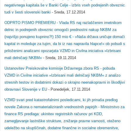
negativnega kapitala še v Banki Celje - izbris vseh podrejenih obveznic
tudi v šesti slovenski banki
- Sreda, 17.12.2014
ODPRTO PISMO PREMIERU - Vlada RS naj razlaščenim imetnikom
delnic in podrejenih obveznic omogoči prednostni nakup NKBM za
(najvišjo ponujeno kupnino?!) 150 mio € - »Naša država uničuje domači
kapital in moleduje za tujim, da bi iz nas napravila hlapce!« ob pobudi s
priloženimi analizami opozarjata VZMD in Civilna iniciativa »Izbrisani
mali delničarji NKBM«
- Sreda, 19.11.2014
Ustanovitev Preiskovalne komisije Državnega zbora RS - pobuda
VZMD in Civilne iniciative »Izbrisani mali delničarji NKBM« z analizo
stresnih testov in dodatnimi dokazi o skrajno neenakopravni in škodljivi
obravnavi Slovenije v EU
- Ponedeljek, 17.11.2014
VZMD svari pred katastrofalnimi posledicami, ki jih prinaša predlog
novele Zakona o nematerializiranih vrednostnih papirjih - Ministrstvo za
finance RS predlaga: ukinitev registrskih računov pri KDD,
zamegljevanje lastniške strukture, znižanje pravne varnosti, oteženo
udeležbo na skupščinah, dodatne finančne in socialne obremenitve,