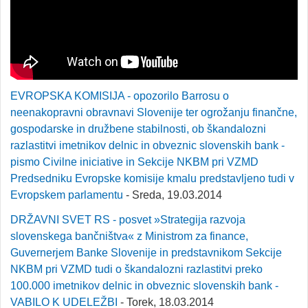
EVROPSKA KOMISIJA - opozorilo Barrosu o
neenakopravni obravnavi Slovenije ter ogrožanju finančne,
gospodarske in družbene stabilnosti, ob škandalozni
razlastitvi imetnikov delnic in obveznic slovenskih bank -
pismo Civilne iniciative in Sekcije NKBM pri VZMD
Predsedniku Evropske komisije kmalu predstavljeno tudi v
Evropskem parlamentu
- Sreda, 19.03.2014
DRŽAVNI SVET RS - posvet »Strategija razvoja
slovenskega bančništva« z Ministrom za finance,
Guvernerjem Banke Slovenije in predstavnikom Sekcije
NKBM pri VZMD tudi o škandalozni razlastitvi preko
100.000 imetnikov delnic in obveznic slovenskih bank -
VABILO K UDELEŽBI
- Torek, 18.03.2014