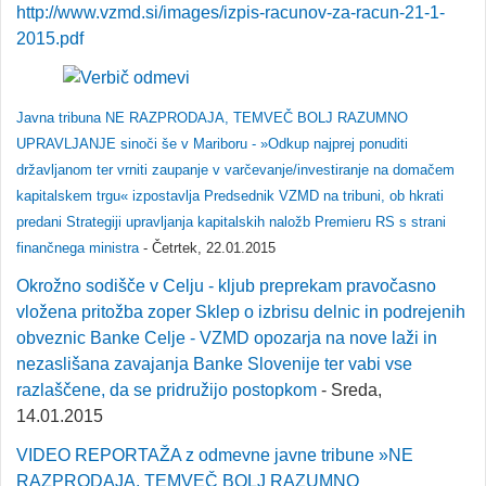
http://www.vzmd.si/images/izpis-racunov-za-racun-21-1-
2015.pdf
Javna tribuna NE RAZPRODAJA, TEMVEČ BOLJ RAZUMNO
UPRAVLJANJE sinoči še v Mariboru - »Odkup najprej ponuditi
državljanom ter vrniti zaupanje v varčevanje/investiranje na domačem
kapitalskem trgu« izpostavlja Predsednik VZMD na tribuni, ob hkrati
predani Strategiji upravljanja kapitalskih naložb Premieru RS s strani
finančnega ministra
- Četrtek, 22.01.2015
Okrožno sodišče v Celju - kljub preprekam pravočasno
vložena pritožba zoper Sklep o izbrisu delnic in podrejenih
obveznic Banke Celje - VZMD opozarja na nove laži in
nezaslišana zavajanja Banke Slovenije ter vabi vse
razlaščene, da se pridružijo postopkom
- Sreda,
14.01.2015
VIDEO REPORTAŽA z odmevne javne tribune »NE
RAZPRODAJA, TEMVEČ BOLJ RAZUMNO