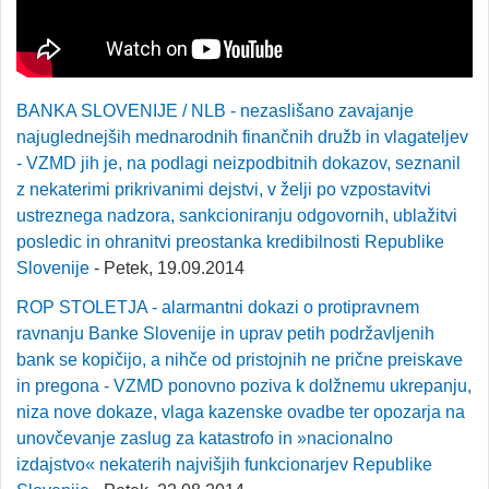
BANKA SLOVENIJE / NLB - nezaslišano zavajanje
najuglednejših mednarodnih finančnih družb in vlagateljev
- VZMD jih je, na podlagi neizpodbitnih dokazov, seznanil
z nekaterimi prikrivanimi dejstvi, v želji po vzpostavitvi
ustreznega nadzora, sankcioniranju odgovornih, ublažitvi
posledic in ohranitvi preostanka kredibilnosti Republike
Slovenije
- Petek, 19.09.2014
ROP STOLETJA - alarmantni dokazi o protipravnem
ravnanju Banke Slovenije in uprav petih podržavljenih
bank se kopičijo, a nihče od pristojnih ne prične preiskave
in pregona - VZMD ponovno poziva k dolžnemu ukrepanju,
niza nove dokaze, vlaga kazenske ovadbe ter opozarja na
unovčevanje zaslug za katastrofo in »nacionalno
izdajstvo« nekaterih najvišjih funkcionarjev Republike