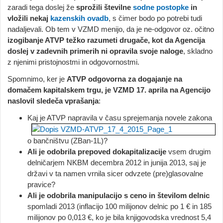
zaradi tega doslej že
sprožili številne
sodne postopke
in
vložili nekaj
kazenskih ovadb
, s čimer bodo po potrebi tudi
nadaljevali. Ob tem v VZMD menijo, da je ne-odgovor oz. očitno
izogibanje ATVP težko razumeti drugače, kot da Agencija
doslej v zadevnih primerih ni opravila svoje naloge
, skladno
z njenimi pristojnostmi in odgovornostmi.
Spomnimo, ker je
ATVP odgovorna za dogajanje na
domačem kapitalskem trgu, je VZMD 17. aprila na Agencijo
naslovil sledeča vprašanja
:
Kaj je ATVP napravila v času sprejemanja novele zakona
o bančništvu (ZBan-1L)?
Ali je odobrila prepoved dokapitalizacije
vsem drugim
delničarjem NKBM decembra 2012 in junija 2013, saj je
državi v ta namen vrnila sicer odvzete (pre)glasovalne
pravice?
Ali je odobrila manipulacijo s ceno in številom delnic
spomladi 2013 (inflacijo 100 milijonov delnic po 1 € in 185
milijonov po 0,013 €, ko je bila knjigovodska vrednost 5,4