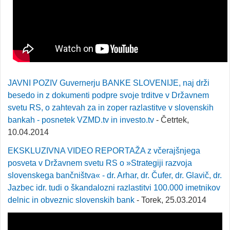
JAVNI POZIV Guvernerju BANKE SLOVENIJE, naj drži
besedo in z dokumenti podpre svoje trditve v Državnem
svetu RS, o zahtevah za in zoper razlastitve v slovenskih
bankah - posnetek VZMD.tv in investo.tv
- Četrtek,
10.04.2014
EKSKLUZIVNA VIDEO REPORTAŽA z včerajšnjega
posveta v Državnem svetu RS o »Strategiji razvoja
slovenskega bančništva« - dr. Arhar, dr. Čufer, dr. Glavič, dr.
Jazbec idr. tudi o škandalozni razlastitvi 100.000 imetnikov
delnic in obveznic slovenskih bank
- Torek, 25.03.2014