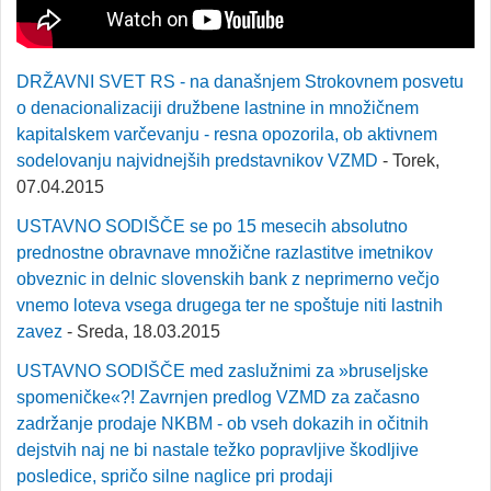
DRŽAVNI SVET RS - na današnjem Strokovnem posvetu
o denacionalizaciji družbene lastnine in množičnem
kapitalskem varčevanju - resna opozorila, ob aktivnem
sodelovanju najvidnejših predstavnikov VZMD
- Torek,
07.04.2015
USTAVNO SODIŠČE se po 15 mesecih absolutno
prednostne obravnave množične razlastitve imetnikov
obveznic in delnic slovenskih bank z neprimerno večjo
vnemo loteva vsega drugega ter ne spoštuje niti lastnih
zavez
- Sreda, 18.03.2015
USTAVNO SODIŠČE med zaslužnimi za »bruseljske
spomeničke«?! Zavrnjen predlog VZMD za začasno
zadržanje prodaje NKBM - ob vseh dokazih in očitnih
dejstvih naj ne bi nastale težko popravljive škodljive
posledice, spričo silne naglice pri prodaji