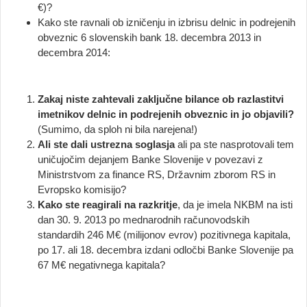
€)?
Kako ste ravnali ob izničenju in izbrisu delnic in podrejenih
obveznic 6 slovenskih bank 18. decembra 2013 in
decembra 2014:
Zakaj niste zahtevali zaključne bilance ob razlastitvi
imetnikov delnic in podrejenih obveznic in jo objavili?
(Sumimo, da sploh ni bila narejena!)
Ali ste dali ustrezna soglasja
ali pa ste nasprotovali tem
uničujočim dejanjem Banke Slovenije v povezavi z
Ministrstvom za finance RS, Državnim zborom RS in
Evropsko komisijo?
Kako ste reagirali na razkritje
, da je imela NKBM na isti
dan 30. 9. 2013 po mednarodnih računovodskih
standardih 246 M€ (milijonov evrov) pozitivnega kapitala,
po 17. ali 18. decembra izdani odločbi Banke Slovenije pa
67 M€ negativnega kapitala?