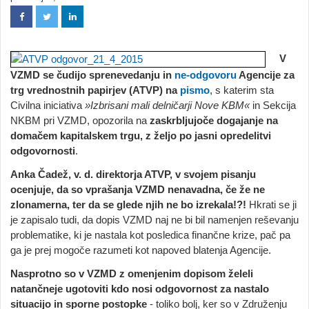
V
VZMD se čudijo sprenevedanju in
ne-odgovoru
Agencije za
trg vrednostnih papirjev (ATVP) na
pismo
, s katerim sta
Civilna iniciativa
»Izbrisani mali delničarji Nove KBM«
in Sekcija
NKBM pri VZMD, opozorila na
zaskrbljujoče dogajanje na
domačem kapitalskem trgu, z željo po jasni opredelitvi
odgovornosti
.
Anka Čadež, v. d. direktorja ATVP, v svojem pisanju
ocenjuje, da so vprašanja VZMD nenavadna, če že ne
zlonamerna, ter da se glede njih ne bo izrekala!?!
Hkrati se ji
je zapisalo tudi, da dopis VZMD naj ne bi bil namenjen reševanju
problematike, ki je nastala kot posledica finančne krize, pač pa
ga je prej mogoče razumeti kot napoved blatenja Agencije.
Nasprotno so v VZMD z omenjenim dopisom želeli
natančneje ugotoviti kdo nosi odgovornost za nastalo
situacijo in sporne postopke
- toliko bolj, ker so v Združenju