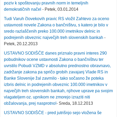
poziv k spoštovanju pravnih norm in temeljnih
demokratičnih načel
- Petek, 03.01.2014
Tudi Varuh človekovih pravic RS vložil Zahtevo za oceno
ustavnosti novele Zakona o bančništvu, s katero je bilo v
sredo razlaščenih preko 100.000 imetnikov delnic in
podrejenih obveznic največjih treh slovenskih bankah
-
Petek, 20.12.2013
USTAVNO SODIŠČE danes priznalo pravni interes 290
pobudnikov ocene ustavnosti Zakona o bančništvu ter
uvrstilo Pobudi VZMD v absolutno prednostno obravnavo,
zadržanje zakona pa spričo grobih zavajanj Vlade RS in
Banke Slovenije žal zavrnilo - tako sočasno že poteka
izbris delnic in podrejenih obveznic 100.000 imetnikov v
največjih treh slovenskih bankah, njihove uprave pa svojim
vlagateljem oz. upnikom ne zmorejo izraziti niti
obžalovanja, prej nasprotno!
- Sreda, 18.12.2013
USTAVNO SODIŠČE - pred jutrišnjo sejo vložena še