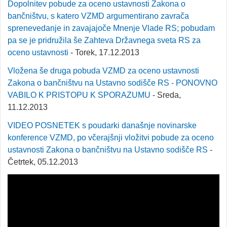
Dopolnitev pobude za oceno ustavnosti Zakona o
bančništvu, s katero VZMD argumentirano zavrača
sprenevedanje in zavajajoče Mnenje Vlade RS; pobudam
pa se je pridružila še Zahteva Državnega sveta RS za
oceno ustavnosti
- Torek, 17.12.2013
Vložena še druga pobuda VZMD za oceno ustavnosti
Zakona o bančništvu na Ustavno sodišče RS - PONOVNO
VABILO K PRISTOPU K SPORAZUMU
- Sreda,
11.12.2013
VIDEO POSNETEK s poudarki današnje novinarske
konference VZMD, po včerajšnji vložitvi pobude za oceno
ustavnosti Zakona o bančništvu na Ustavno sodišče RS
-
Četrtek, 05.12.2013