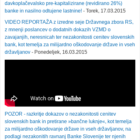
davkoplačevalsko pre-kapitalizirane (revidirano 26%)
banke in nasilno odtujene lastnine!
- Torek, 17.03.2015
VIDEO REPORTAŽA z izredne seje Državnega zbora RS,
z mnenji poslancev o dodatnih dokazih VZMD o
zavajanjih, neresnicah ter nezakonitosti cenitev slovenskih
bank, kot temelja za milijardno oškodovanje države in vseh
državljanov
- Ponedeljek, 16.03.2015
POZOR - razkritje dokazov o nezakonitosti cenitev
slovenskih bank in pretirane »bančne luknje«, kot temelja
za milijardno oškodovanje države in vseh državljanov, na
podlagi nezakonitih ravnanj Banke Slovenije ter njenih