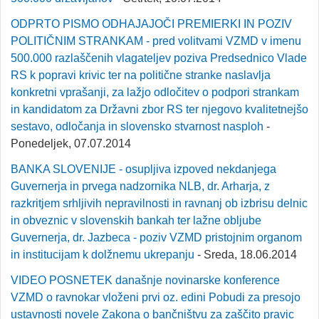
ODPRTO PISMO ODHAJAJOČI PREMIERKI IN POZIV
POLITIČNIM STRANKAM - pred volitvami VZMD v imenu
500.000 razlaščenih vlagateljev poziva Predsednico Vlade
RS k popravi krivic ter na politične stranke naslavlja
konkretni vprašanji, za lažjo odločitev o podpori strankam
in kandidatom za Državni zbor RS ter njegovo kvalitetnejšo
sestavo, odločanja in slovensko stvarnost nasploh
-
Ponedeljek, 07.07.2014
BANKA SLOVENIJE - osupljiva izpoved nekdanjega
Guvernerja in prvega nadzornika NLB, dr. Arharja, z
razkritjem srhljivih nepravilnosti in ravnanj ob izbrisu delnic
in obveznic v slovenskih bankah ter lažne obljube
Guvernerja, dr. Jazbeca - poziv VZMD pristojnim organom
in institucijam k dolžnemu ukrepanju
- Sreda, 18.06.2014
VIDEO POSNETEK današnje novinarske konference
VZMD o ravnokar vloženi prvi oz. edini Pobudi za presojo
ustavnosti novele Zakona o bančništvu za zaščito pravic