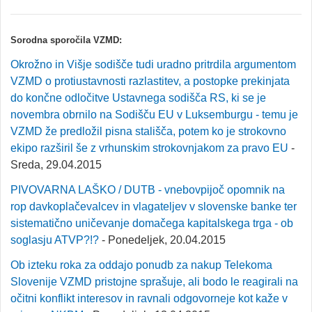
Sorodna sporočila VZMD:
Okrožno in Višje sodišče tudi uradno pritrdila argumentom
VZMD o protiustavnosti razlastitev, a postopke prekinjata
do končne odločitve Ustavnega sodišča RS, ki se je
novembra obrnilo na Sodišču EU v Luksemburgu - temu je
VZMD že predložil pisna stališča, potem ko je strokovno
ekipo razširil še z vrhunskim strokovnjakom za pravo EU
-
Sreda, 29.04.2015
PIVOVARNA LAŠKO / DUTB - vnebovpijoč opomnik na
rop davkoplačevalcev in vlagateljev v slovenske banke ter
sistematično uničevanje domačega kapitalskega trga - ob
soglasju ATVP?!?
- Ponedeljek, 20.04.2015
Ob izteku roka za oddajo ponudb za nakup Telekoma
Slovenije VZMD pristojne sprašuje, ali bodo le reagirali na
očitni konflikt interesov in ravnali odgovorneje kot kaže v