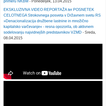
primeru NKBM
- Ponedeljek, 13.04.2015
EKSKLUZIVNA VIDEO REPORTAŽA ter POSNETEK
CELOTNEGA Strokovnega posveta v Državnem svetu RS
»Denacionalizacija družbene lastnine in množično
kapitalsko varčevanje« - resna opozorila, ob aktivnem
sodelovanju najvidnejših predstavnikov VZMD
- Sreda,
08.04.2015