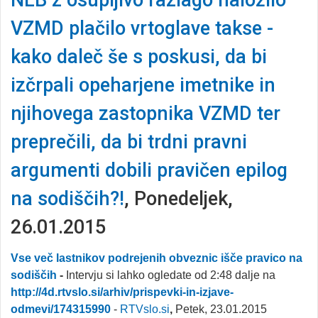
NLB z osupljivo razlago naložilo
VZMD plačilo vrtoglave takse -
kako daleč še s poskusi, da bi
izčrpali opeharjene imetnike in
njihovega zastopnika VZMD ter
preprečili, da bi trdni pravni
argumenti dobili pravičen epilog
na sodiščih?!
, Ponedeljek,
26.01.2015
Vse več lastnikov podrejenih obveznic išče pravico na
sodiščih
-
Intervju si lahko ogledate od 2:48 dalje na
http://4d.rtvslo.si/arhiv/prispevki-in-izjave-
odmevi/174315990
-
RTVslo.si
,
Petek, 23.01.2015