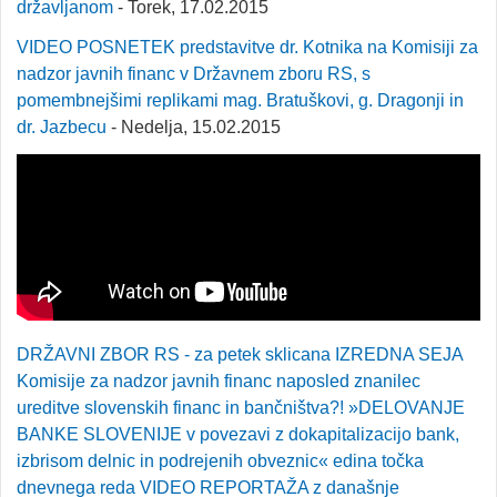
državljanom
- Torek, 17.02.2015
VIDEO POSNETEK predstavitve dr. Kotnika na Komisiji za
nadzor javnih financ v Državnem zboru RS, s
pomembnejšimi replikami mag. Bratuškovi, g. Dragonji in
dr. Jazbecu
- Nedelja, 15.02.2015
DRŽAVNI ZBOR RS - za petek sklicana IZREDNA SEJA
Komisije za nadzor javnih financ naposled znanilec
ureditve slovenskih financ in bančništva?! »DELOVANJE
BANKE SLOVENIJE v povezavi z dokapitalizacijo bank,
izbrisom delnic in podrejenih obveznic« edina točka
dnevnega reda VIDEO REPORTAŽA z današnje