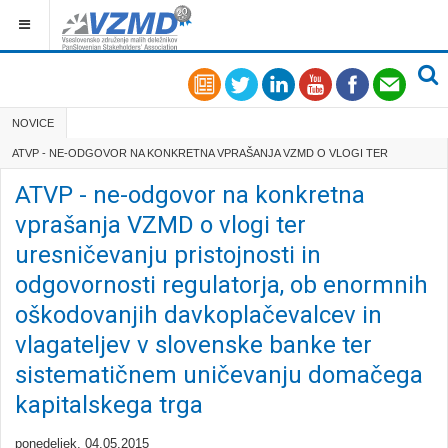
NOVICE
ATVP - NE-ODGOVOR NA KONKRETNA VPRAŠANJA VZMD O VLOGI TER
URESNIČEVANJU PRISTOJNOSTI IN ODGOVORNOST...
ATVP - ne-odgovor na konkretna
vprašanja VZMD o vlogi ter
uresničevanju pristojnosti in
odgovornosti regulatorja, ob enormnih
oškodovanjih davkoplačevalcev in
vlagateljev v slovenske banke ter
sistematičnem uničevanju domačega
kapitalskega trga
ponedeljek, 04.05.2015