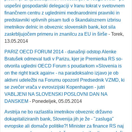
uspešni gospodarski delegaciji v Iranu tokrat v svetovnem
finančnem centru z uglednimi mednarodnimi pravniki in
predstavniki vplivnih pisarn tudi o škandaloznem izbrisu
imetnikov delnic in obveznic slovenskih bank, kot sila
zaskrbljujočem primeru in znanilcu za EU in širše
- Torek,
13.05.2014
PARIZ OECD FORUM 2014 - današnji odstop Alenke
Bratušek odmeval tudi v Parizu, kjer je Premierka RS so-
otvorila ugledni OECD Forum s poudarkom »Slovenia is
on the right track again« - na paradoksalno izjavo je ob
aktivni udeležbi na Forumu opozoril Predsednik VZMD, ki
se zvečer vrača v evrovizijski Kopenhagen - jutri
VABLJENI NA SLOVENSKI POSLOVNI DAN NA
DANSKEM
- Ponedeljek, 05.05.2014
Avstrija ne bo razlastila imetnikov obveznic državno
dokapitaliziranih bank, Slovenija jih je že - "zasluga"
evropske ali domače politike?! Minister za finance RS naj