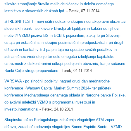
silovito zmanjšanje števila malih delničarjev in deleža domačega
lastništva v slovenskih družbah ipd.
- Petek, 07.11.2014
STRESNI TESTI - novi očitni dokazi o skrajno neenakopravni obravnavi
slovenskih bank - so krivci v Bruslju ali Ljubljani in kakšni so njihovi
motivi?! VZMD poziva BS in ECB k pojasnilom, zakaj le pri Sloveniji
ostaja pri »statičnih« in skrajno pesimističnih predpostavkah, pri drugih
državah in bankah v EU pa pristaja na uporabo svežih podatkov in
»dinamično« vrednotenje ter celo omogoča izboljšanje kapitalske
ustreznosti z diskontiranimi odkupi podrejenih obveznic, kar je sočasno
Banki Celje strogo prepovedano
- Torek, 04.11.2014
VARŠAVA - po sinočnji podelitvi nagrad drugi dan mednarodne
konference »Warsaw Capital Market Summit 2014« ter pričetek
konference Mednarodnega denarnega sklada in Narodne banke Poljske,
ob aktivni udeležbi VZMD s programoma investo.si in
investo.international
- Petek, 24.10.2014
Skupinska tožba Portugalskega združenja vlagateljev ATM zoper
državo, zaradi oškodovanja vlagateljev Banco Espirito Santo - VZMD