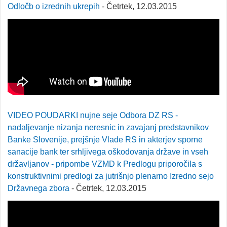
Odločb o izrednih ukrepih
- Četrtek, 12.03.2015
VIDEO POUDARKI nujne seje Odbora DZ RS -
nadaljevanje nizanja neresnic in zavajanj predstavnikov
Banke Slovenije, prejšnje Vlade RS in akterjev sporne
sanacije bank ter srhljivega oškodovanja države in vseh
državljanov - pripombe VZMD k Predlogu priporočila s
konstruktivnimi predlogi za jutrišnjo plenarno Izredno sejo
Državnega zbora
- Četrtek, 12.03.2015