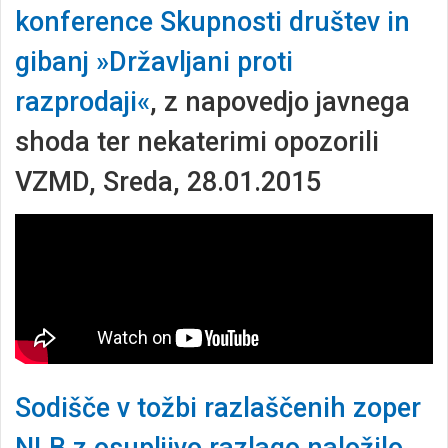
konference Skupnosti društev in
gibanj »Državljani proti
razprodaji«
, z napovedjo javnega
shoda ter nekaterimi opozorili
VZMD, Sreda, 28.01.2015
Sodišče v tožbi razlaščenih zoper