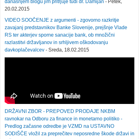
današnjem blogu jim pritrjuje tudi dr. Damijan
- Petek,
20.02.2015
VIDEO SOOČENJE z argumenti - zgovorno razkritje
zavajanj predstavnikov Banke Slovenije, prejšnje Vlade
RS ter akterjev sporne sanacije bank, ob množični
razlastitvi državljanov in srhljivem oškodovanju
davkoplačevalcev
- Sreda, 18.02.2015
DRŽAVNI ZBOR - PREPOVED PRODAJE NKBM
ravnokar na Odboru za finance in monetarno politiko -
Predlog začasne odredbe je VZMD na USTAVNO
SODIŠČE vložil za preprečitev neposredne škode državi in