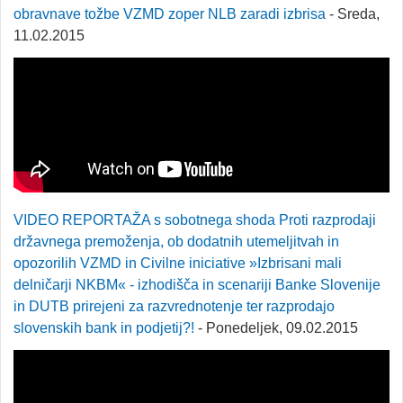
obravnave tožbe VZMD zoper NLB zaradi izbrisa
- Sreda,
11.02.2015
VIDEO REPORTAŽA s sobotnega shoda Proti razprodaji
državnega premoženja, ob dodatnih utemeljitvah in
opozorilih VZMD in Civilne iniciative »Izbrisani mali
delničarji NKBM« - izhodišča in scenariji Banke Slovenije
in DUTB prirejeni za razvrednotenje ter razprodajo
slovenskih bank in podjetij?!
- Ponedeljek, 09.02.2015