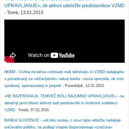
UPRAVLJANJE«, ob aktivni udeležbi predstavnikov VZMD
- Torek, 13.01.2015
NKBM - Civilna iniciativa »Izbrisani mali delničarji« in VZMD nadaljujeta
s prizadevanji za »državljanski« nakup banke - resna opozorila, ob vrsti
spotikanj, sprenevedanj in preprek
- Ponedeljek, 12.01.2015
»NE RAZPRODAJA, TEMVEČ BOLJ RAZUMNO UPRAVLJANJE« - na
današnji javni tribuni aktivno tudi predstavniki in strokovni sodelavci
VZMD
- Sreda, 07.01.2015
BANKA SLOVENIJE - »ob letu osorej« z novo tajno odločbo nadaljuje
uničevalno politiko, na podlagi vnaprej dogovorjenega »izračuna«