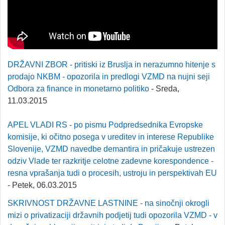
DRŽAVNI ZBOR - pritiski iz Bruslja in nerazumno hitenje s
prodajo NKBM - opozorila in predlogi VZMD na nujni seji
Odbora za finance in monetarno politiko
- Sreda,
11.03.2015
APEL VLADI RS - po pismu Podpredsednika Evropske
komisije, ki očitno posega v ureditev in interese Republike
Slovenije, VZMD navedbe demantira in pričakuje ustrezen
odziv Vlade ter razkritje celotne zadevne korespondence -
resna vprašanja tudi o procesih, ustroju in perspektivah EU
- Petek, 06.03.2015
SKRIVNOST DRŽAVNE LASTNINE - na sinočnji okrogli
mizi o privatizaciji državnih podjetij tudi opozorila VZMD - v