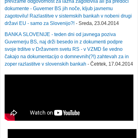
prevzame odgovornost za lažna zagotovila ali pa predoči
dokumente - Guverner BS jih noče, kljub javnemu
zagotovilu! Razlastitve v sistemskih bankah v nobeni drugi
državi EU - samo za Slovenijo?!
- Sreda, 23.04.2014
BANKA SLOVENIJE - teden dni od javnega poziva
Guvernerju BS, naj drži besedo in z dokumenti podpre
svoje trditve v Državnem svetu RS - v VZMD še vedno
čakajo na dokumentacijo o domnevnih(?!) zahtevah za in
zoper razlastitve v slovenskih bankah
- Četrtek, 17.04.2014