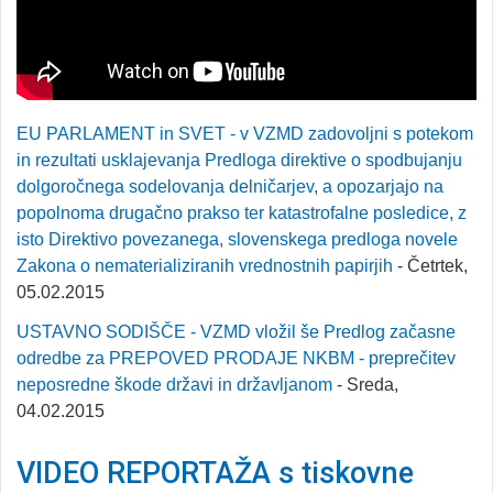
EU PARLAMENT in SVET - v VZMD zadovoljni s potekom
in rezultati usklajevanja Predloga direktive o spodbujanju
dolgoročnega sodelovanja delničarjev, a opozarjajo na
popolnoma drugačno prakso ter katastrofalne posledice, z
isto Direktivo povezanega, slovenskega predloga novele
Zakona o nematerializiranih vrednostnih papirjih
- Četrtek,
05.02.2015
USTAVNO SODIŠČE - VZMD vložil še Predlog začasne
odredbe za PREPOVED PRODAJE NKBM - preprečitev
neposredne škode državi in državljanom
- Sreda,
04.02.2015
VIDEO REPORTAŽA s tiskovne