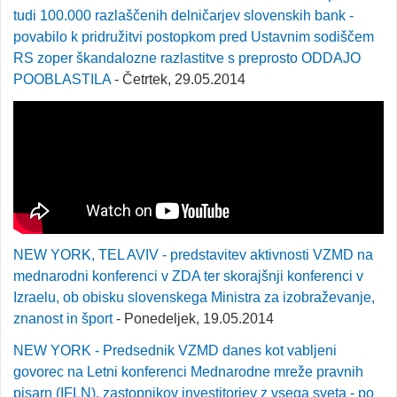
tudi 100.000 razlaščenih delničarjev slovenskih bank -
povabilo k pridružitvi postopkom pred Ustavnim sodiščem
RS zoper škandalozne razlastitve s preprosto ODDAJO
POOBLASTILA
- Četrtek, 29.05.2014
NEW YORK, TEL AVIV - predstavitev aktivnosti VZMD na
mednarodni konferenci v ZDA ter skorajšnji konferenci v
Izraelu, ob obisku slovenskega Ministra za izobraževanje,
znanost in šport
- Ponedeljek, 19.05.2014
NEW YORK - Predsednik VZMD danes kot vabljeni
govorec na Letni konferenci Mednarodne mreže pravnih
pisarn (IFLN), zastopnikov investitorjev z vsega sveta - po