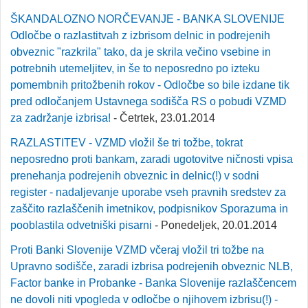
ŠKANDALOZNO NORČEVANJE - BANKA SLOVENIJE
Odločbe o razlastitvah z izbrisom delnic in podrejenih
obveznic "razkrila" tako, da je skrila večino vsebine in
potrebnih utemeljitev, in še to neposredno po izteku
pomembnih pritožbenih rokov - Odločbe so bile izdane tik
pred odločanjem Ustavnega sodišča RS o pobudi VZMD
za zadržanje izbrisa!
- Četrtek, 23.01.2014
RAZLASTITEV - VZMD vložil še tri tožbe, tokrat
neposredno proti bankam, zaradi ugotovitve ničnosti vpisa
prenehanja podrejenih obveznic in delnic(!) v sodni
register - nadaljevanje uporabe vseh pravnih sredstev za
zaščito razlaščenih imetnikov, podpisnikov Sporazuma in
pooblastila odvetniški pisarni
- Ponedeljek, 20.01.2014
Proti Banki Slovenije VZMD včeraj vložil tri tožbe na
Upravno sodišče, zaradi izbrisa podrejenih obveznic NLB,
Factor banke in Probanke - Banka Slovenije razlaščencem
ne dovoli niti vpogleda v odločbe o njihovem izbrisu(!) -