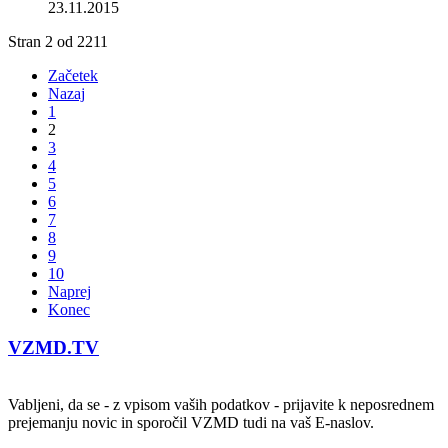
23.11.2015
Stran 2 od 2211
Začetek
Nazaj
1
2
3
4
5
6
7
8
9
10
Naprej
Konec
VZMD.TV
Vabljeni, da se - z vpisom vaših podatkov - prijavite k neposrednem
prejemanju novic in sporočil VZMD tudi na vaš E-naslov.