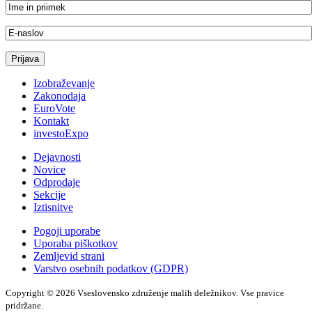
Izobraževanje
Zakonodaja
EuroVote
Kontakt
investoExpo
Dejavnosti
Novice
Odprodaje
Sekcije
Iztisnitve
Pogoji uporabe
Uporaba piškotkov
Zemljevid strani
Varstvo osebnih podatkov (GDPR)
Copyright © 2026 Vseslovensko združenje malih deležnikov. Vse pravice
pridržane.