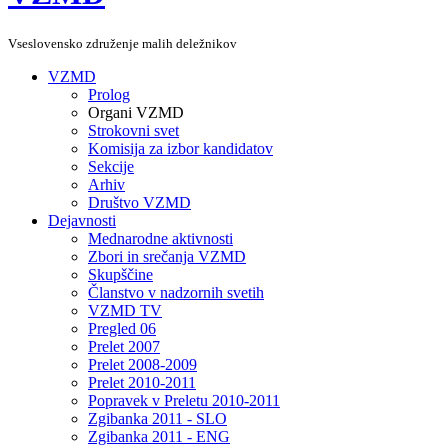
Vseslovensko združenje malih deležnikov
VZMD
Prolog
Organi VZMD
Strokovni svet
Komisija za izbor kandidatov
Sekcije
Arhiv
Društvo VZMD
Dejavnosti
Mednarodne aktivnosti
Zbori in srečanja VZMD
Skupščine
Članstvo v nadzornih svetih
VZMD TV
Pregled 06
Prelet 2007
Prelet 2008-2009
Prelet 2010-2011
Popravek v Preletu 2010-2011
Zgibanka 2011 - SLO
Zgibanka 2011 - ENG