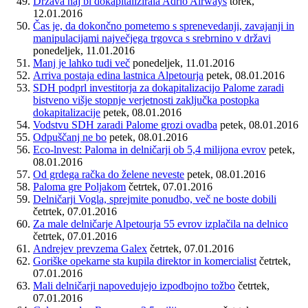
Država naj bi dokapitalizirala Adrio Airways
torek,
12.01.2016
Čas je, da dokončno pometemo s sprenevedanji, zavajanji in
manipulacijami največjega trgovca s srebrnino v državi
ponedeljek, 11.01.2016
Manj je lahko tudi več
ponedeljek, 11.01.2016
Arriva postaja edina lastnica Alpetourja
petek, 08.01.2016
SDH podprl investitorja za dokapitalizacijo Palome zaradi
bistveno višje stopnje verjetnosti zaključka postopka
dokapitalizacije
petek, 08.01.2016
Vodstvu SDH zaradi Palome grozi ovadba
petek, 08.01.2016
Odpuščanj ne bo
petek, 08.01.2016
Eco-lnvest: Paloma in delničarji ob 5,4 milijona evrov
petek,
08.01.2016
Od grdega račka do želene neveste
petek, 08.01.2016
Paloma gre Poljakom
četrtek, 07.01.2016
Delničarji Vogla, sprejmite ponudbo, več ne boste dobili
četrtek, 07.01.2016
Za male delničarje Alpetourja 55 evrov izplačila na delnico
četrtek, 07.01.2016
Andrejev prevzema Galex
četrtek, 07.01.2016
Goriške opekarne sta kupila direktor in komercialist
četrtek,
07.01.2016
Mali delničarji napovedujejo izpodbojno tožbo
četrtek,
07.01.2016