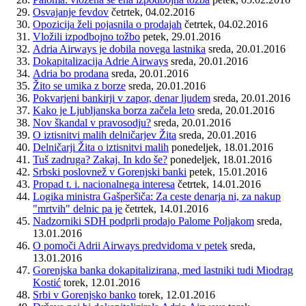
Osvajanje fevdov
četrtek, 04.02.2016
Opozicija želi pojasnila o prodajah
četrtek, 04.02.2016
Vložili izpodbojno tožbo
petek, 29.01.2016
Adria Airways je dobila novega lastnika
sreda, 20.01.2016
Dokapitalizacija Adrie Airways
sreda, 20.01.2016
Adria bo prodana
sreda, 20.01.2016
Žito se umika z borze
sreda, 20.01.2016
Pokvarjeni bankirji v zapor, denar ljudem
sreda, 20.01.2016
Kako je Ljubljanska borza začela leto
sreda, 20.01.2016
Nov škandal v pravosodju?
sreda, 20.01.2016
O iztisnitvi malih delničarjev Žita
sreda, 20.01.2016
Delničarji Žita o iztisnitvi malih
ponedeljek, 18.01.2016
Tuš zadruga? Zakaj. In kdo še?
ponedeljek, 18.01.2016
Srbski poslovnež v Gorenjski banki
petek, 15.01.2016
Propad t. i. nacionalnega interesa
četrtek, 14.01.2016
Logika ministra Gašperšiča: Za ceste denarja ni, za nakup
"mrtvih" delnic pa je
četrtek, 14.01.2016
Nadzorniki SDH podprli prodajo Palome Poljakom
sreda,
13.01.2016
O pomoči Adrii Airways predvidoma v petek
sreda,
13.01.2016
Gorenjska banka dokapitalizirana, med lastniki tudi Miodrag
Kostić
torek, 12.01.2016
Srbi v Gorenjsko banko
torek, 12.01.2016