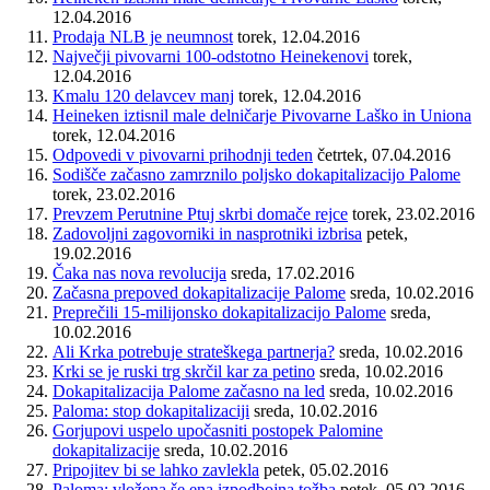
12.04.2016
Prodaja NLB je neumnost
torek, 12.04.2016
Največji pivovarni 100-odstotno Heinekenovi
torek,
12.04.2016
Kmalu 120 delavcev manj
torek, 12.04.2016
Heineken iztisnil male delničarje Pivovarne Laško in Uniona
torek, 12.04.2016
Odpovedi v pivovarni prihodnji teden
četrtek, 07.04.2016
Sodišče začasno zamrznilo poljsko dokapitalizacijo Palome
torek, 23.02.2016
Prevzem Perutnine Ptuj skrbi domače rejce
torek, 23.02.2016
Zadovoljni zagovorniki in nasprotniki izbrisa
petek,
19.02.2016
Čaka nas nova revolucija
sreda, 17.02.2016
Začasna prepoved dokapitalizacije Palome
sreda, 10.02.2016
Preprečili 15-milijonsko dokapitalizacijo Palome
sreda,
10.02.2016
Ali Krka potrebuje strateškega partnerja?
sreda, 10.02.2016
Krki se je ruski trg skrčil kar za petino
sreda, 10.02.2016
Dokapitalizacija Palome začasno na led
sreda, 10.02.2016
Paloma: stop dokapitalizaciji
sreda, 10.02.2016
Gorjupovi uspelo upočasniti postopek Palomine
dokapitalizacije
sreda, 10.02.2016
Pripojitev bi se lahko zavlekla
petek, 05.02.2016
Paloma: vložena še ena izpodbojna tožba
petek, 05.02.2016