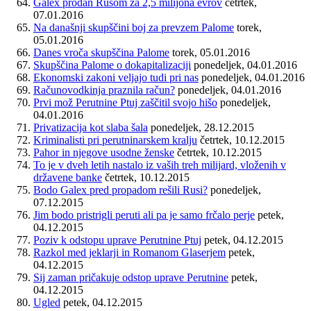
Galex prodan Rusom za 2,5 milijona evrov
četrtek,
07.01.2016
Na današnji skupščini boj za prevzem Palome
torek,
05.01.2016
Danes vroča skupščina Palome
torek, 05.01.2016
Skupščina Palome o dokapitalizaciji
ponedeljek, 04.01.2016
Ekonomski zakoni veljajo tudi pri nas
ponedeljek, 04.01.2016
Računovodkinja praznila račun?
ponedeljek, 04.01.2016
Prvi mož Perutnine Ptuj zaščitil svojo hišo
ponedeljek,
04.01.2016
Privatizacija kot slaba šala
ponedeljek, 28.12.2015
Kriminalisti pri perutninarskem kralju
četrtek, 10.12.2015
Pahor in njegove usodne ženske
četrtek, 10.12.2015
To je v dveh letih nastalo iz vaših treh milijard, vloženih v
državene banke
četrtek, 10.12.2015
Bodo Galex pred propadom rešili Rusi?
ponedeljek,
07.12.2015
Jim bodo pristrigli peruti ali pa je samo frčalo perje
petek,
04.12.2015
Poziv k odstopu uprave Perutnine Ptuj
petek, 04.12.2015
Razkol med jeklarji in Romanom Glaserjem
petek,
04.12.2015
Sij zaman pričakuje odstop uprave Perutnine
petek,
04.12.2015
Ugled
petek, 04.12.2015