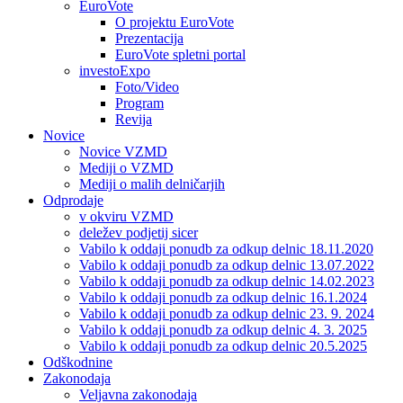
EuroVote
O projektu EuroVote
Prezentacija
EuroVote spletni portal
investoExpo
Foto/Video
Program
Revija
Novice
Novice VZMD
Mediji o VZMD
Mediji o malih delničarjih
Odprodaje
v okviru VZMD
deležev podjetij sicer
Vabilo k oddaji ponudb za odkup delnic 18.11.2020
Vabilo k oddaji ponudb za odkup delnic 13.07.2022
Vabilo k oddaji ponudb za odkup delnic 14.02.2023
Vabilo k oddaji ponudb za odkup delnic 16.1.2024
Vabilo k oddaji ponudb za odkup delnic 23. 9. 2024
Vabilo k oddaji ponudb za odkup delnic 4. 3. 2025
Vabilo k oddaji ponudb za odkup delnic 20.5.2025
Odškodnine
Zakonodaja
Veljavna zakonodaja