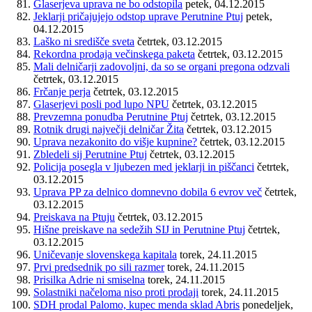
Glaserjeva uprava ne bo odstopila
petek, 04.12.2015
Jeklarji pričajujejo odstop uprave Perutnine Ptuj
petek,
04.12.2015
Laško ni središče sveta
četrtek, 03.12.2015
Rekordna prodaja večinskega paketa
četrtek, 03.12.2015
Mali delničarji zadovoljni, da so se organi pregona odzvali
četrtek, 03.12.2015
Frčanje perja
četrtek, 03.12.2015
Glaserjevi posli pod lupo NPU
četrtek, 03.12.2015
Prevzemna ponudba Perutnine Ptuj
četrtek, 03.12.2015
Rotnik drugi največji delničar Žita
četrtek, 03.12.2015
Uprava nezakonito do višje kupnine?
četrtek, 03.12.2015
Zbledeli sij Perutnine Ptuj
četrtek, 03.12.2015
Policija posegla v ljubezen med jeklarji in piščanci
četrtek,
03.12.2015
Uprava PP za delnico domnevno dobila 6 evrov več
četrtek,
03.12.2015
Preiskava na Ptuju
četrtek, 03.12.2015
Hišne preiskave na sedežih SIJ in Perutnine Ptuj
četrtek,
03.12.2015
Uničevanje slovenskega kapitala
torek, 24.11.2015
Prvi predsednik po sili razmer
torek, 24.11.2015
Prisilka Adrie ni smiselna
torek, 24.11.2015
Solastniki načeloma niso proti prodaji
torek, 24.11.2015
SDH prodal Palomo, kupec menda sklad Abris
ponedeljek,