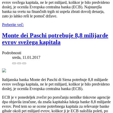
evrov svežega kapitala, ne le pet milijard, kolikor je bilo predvideno
doslej, je ocenila Evropska centralna banka (ECB). Najstarejša
banka na svetu na finančnih trgih ni uspela zbrati dovolj denarja,
zato jo lahko reši le pomoč države.
Preberite več:
Monte dei Paschi potrebuje 8,8 milijarde
evrov svežega kapitala
Podrobnosti
sreda, 11.01.2017
Italijanska banka Monte dei Paschi di Siena potrebuje 8,8 milijarde
evrov svežega kapitala, ne le pet milijard, kolikor je bilo predvideno
doslej, je ocenila Evropska centralna banka (ECB).
ECB je v ponedeljek zvečer po poročanju nemške tiskovne agencije
dpa objavila izračune, da znaša kapitalska luknja banke 8,8 milijarde
evrov. Pred tem so se ocene potrebnega kapitala za reševanje banke
gibale okoli pet milijard evrov, kolikor ji je ECB naložila poleti, po