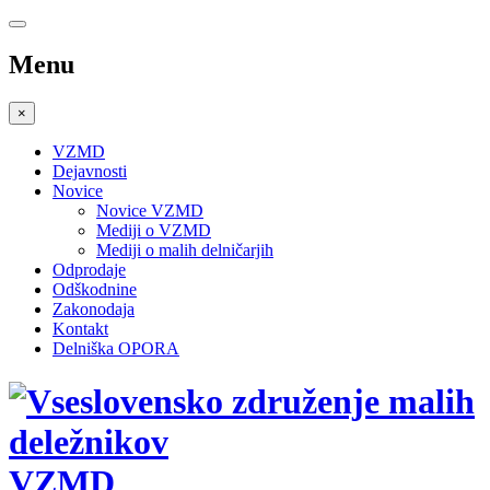
Menu
×
VZMD
Dejavnosti
Novice
Novice VZMD
Mediji o VZMD
Mediji o malih delničarjih
Odprodaje
Odškodnine
Zakonodaja
Kontakt
Delniška OPORA
VZMD