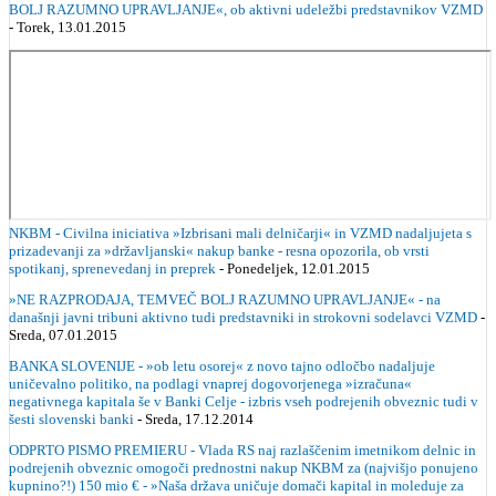
BOLJ RAZUMNO UPRAVLJANJE«, ob aktivni udeležbi predstavnikov VZMD
- Torek, 13.01.2015
NKBM - Civilna iniciativa »Izbrisani mali delničarji« in VZMD nadaljujeta s
prizadevanji za »državljanski« nakup banke - resna opozorila, ob vrsti
spotikanj, sprenevedanj in preprek
- Ponedeljek, 12.01.2015
»NE RAZPRODAJA, TEMVEČ BOLJ RAZUMNO UPRAVLJANJE« - na
današnji javni tribuni aktivno tudi predstavniki in strokovni sodelavci VZMD
-
Sreda, 07.01.2015
BANKA SLOVENIJE - »ob letu osorej« z novo tajno odločbo nadaljuje
uničevalno politiko, na podlagi vnaprej dogovorjenega »izračuna«
negativnega kapitala še v Banki Celje - izbris vseh podrejenih obveznic tudi v
šesti slovenski banki
- Sreda, 17.12.2014
ODPRTO PISMO PREMIERU - Vlada RS naj razlaščenim imetnikom delnic in
podrejenih obveznic omogoči prednostni nakup NKBM za (najvišjo ponujeno
kupnino?!) 150 mio € - »Naša država uničuje domači kapital in moleduje za