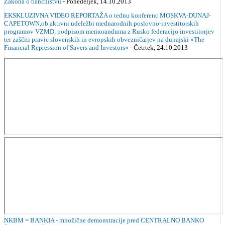
Zakona o bančništvu
- Ponedeljek, 14.10.2013
EKSKLUZIVNA VIDEO REPORTAŽA o tednu konferenc MOSKVA-DUNAJ-
CAPETOWN,ob aktivni udeležbi mednarodnih poslovno-investitorskih
programov VZMD, podpisom memoranduma z Rusko federacijo investitorjev
ter zaščiti pravic slovenskih in evropskih obvezničarjev na dunajski »The
Financial Repression of Savers and Investors«
- Četrtek, 24.10.2013
NKBM = BANKIA - množične demonstracije pred CENTRALNO BANKO