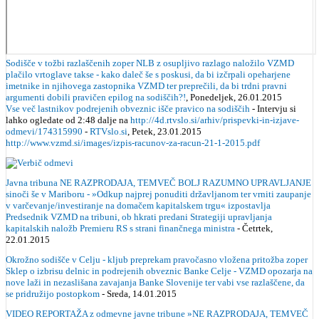
Sodišče v tožbi razlaščenih zoper NLB z osupljivo razlago naložilo VZMD
plačilo vrtoglave takse - kako daleč še s poskusi, da bi izčrpali opeharjene
imetnike in njihovega zastopnika VZMD ter preprečili, da bi trdni pravni
argumenti dobili pravičen epilog na sodiščih?!
, Ponedeljek, 26.01.2015
Vse več lastnikov podrejenih obveznic išče pravico na sodiščih
- Intervju si
lahko ogledate od 2:48 dalje na
http://4d.rtvslo.si/arhiv/prispevki-in-izjave-
odmevi/174315990
-
RTVslo.si
, Petek, 23.01.2015
http://www.vzmd.si/images/izpis-racunov-za-racun-21-1-2015.pdf
Javna tribuna NE RAZPRODAJA, TEMVEČ BOLJ RAZUMNO UPRAVLJANJE
sinoči še v Mariboru - »Odkup najprej ponuditi državljanom ter vrniti zaupanje
v varčevanje/investiranje na domačem kapitalskem trgu« izpostavlja
Predsednik VZMD na tribuni, ob hkrati predani Strategiji upravljanja
kapitalskih naložb Premieru RS s strani finančnega ministra
- Četrtek,
22.01.2015
Okrožno sodišče v Celju - kljub preprekam pravočasno vložena pritožba zoper
Sklep o izbrisu delnic in podrejenih obveznic Banke Celje - VZMD opozarja na
nove laži in nezaslišana zavajanja Banke Slovenije ter vabi vse razlaščene, da
se pridružijo postopkom
- Sreda, 14.01.2015
VIDEO REPORTAŽA z odmevne javne tribune »NE RAZPRODAJA, TEMVEČ