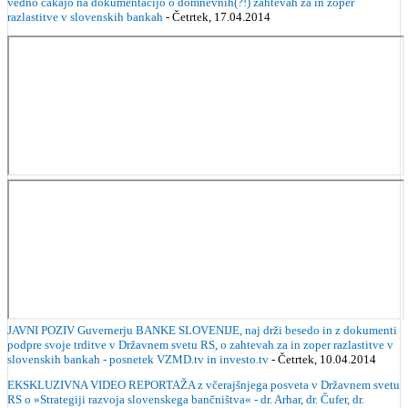
vedno čakajo na dokumentacijo o domnevnih(?!) zahtevah za in zoper
razlastitve v slovenskih bankah
- Četrtek, 17.04.2014
JAVNI POZIV Guvernerju BANKE SLOVENIJE, naj drži besedo in z dokumenti
podpre svoje trditve v Državnem svetu RS, o zahtevah za in zoper razlastitve v
slovenskih bankah - posnetek VZMD.tv in investo.tv
- Četrtek, 10.04.2014
EKSKLUZIVNA VIDEO REPORTAŽA z včerajšnjega posveta v Državnem svetu
RS o »Strategiji razvoja slovenskega bančništva« - dr. Arhar, dr. Čufer, dr.