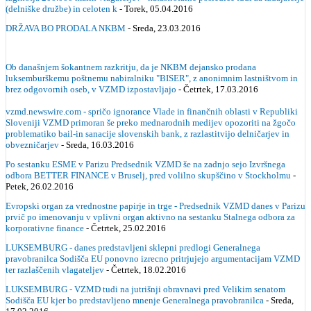
(delniške družbe) in celoten k
- Torek, 05.04.2016
DRŽAVA BO PRODALA NKBM
- Sreda, 23.03.2016
Ob današnjem šokantnem razkritju, da je NKBM dejansko prodana
luksemburškemu poštnemu nabiralniku "BISER", z anonimnim lastništvom in
brez odgovornih oseb, v VZMD izpostavljajo
- Četrtek, 17.03.2016
vzmd.newswire.com - spričo ignorance Vlade in finančnih oblasti v Republiki
Sloveniji VZMD primoran še preko mednarodnih medijev opozoriti na žgočo
problematiko bail-in sanacije slovenskih bank, z razlastitvijo delničarjev in
obvezničarjev
- Sreda, 16.03.2016
Po sestanku ESME v Parizu Predsednik VZMD še na zadnjo sejo Izvršnega
odbora BETTER FINANCE v Bruselj, pred volilno skupščino v Stockholmu
-
Petek, 26.02.2016
Evropski organ za vrednostne papirje in trge - Predsednik VZMD danes v Parizu
prvič po imenovanju v vplivni organ aktivno na sestanku Stalnega odbora za
korporativne finance
- Četrtek, 25.02.2016
LUKSEMBURG - danes predstavljeni sklepni predlogi Generalnega
pravobranilca Sodišča EU ponovno izrecno pritrjujejo argumentacijam VZMD
ter razlaščenih vlagateljev
- Četrtek, 18.02.2016
LUKSEMBURG - VZMD tudi na jutrišnji obravnavi pred Velikim senatom
Sodišča EU kjer bo predstavljeno mnenje Generalnega pravobranilca
- Sreda,