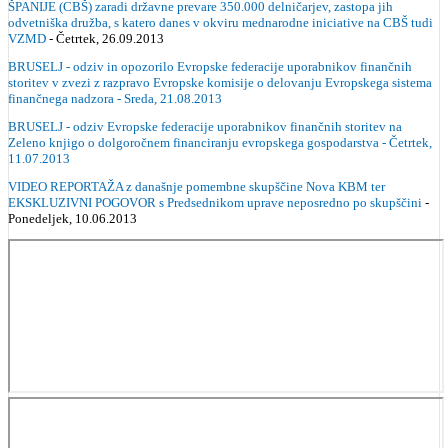
ŠPANIJE (CBŠ) zaradi državne prevare 350.000 delničarjev, zastopa jih
odvetniška družba, s katero danes v okviru mednarodne iniciative na CBŠ tudi
VZMD
- Četrtek, 26.09.2013
BRUSELJ - odziv in opozorilo Evropske federacije uporabnikov finančnih
storitev v zvezi z razpravo Evropske komisije o delovanju Evropskega sistema
finančnega nadzora - Sreda, 21.08.2013
BRUSELJ - odziv Evropske federacije uporabnikov finančnih storitev na
Zeleno knjigo o dolgoročnem financiranju evropskega gospodarstva - Četrtek,
11.07.2013
VIDEO REPORTAŽA z današnje pomembne skupščine Nova KBM ter
EKSKLUZIVNI POGOVOR s Predsednikom uprave neposredno po skupščini
-
Ponedeljek, 10.06.2013