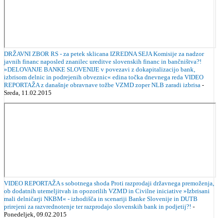
DRŽAVNI ZBOR RS - za petek sklicana IZREDNA SEJA Komisije za nadzor
javnih financ naposled znanilec ureditve slovenskih financ in bančništva?!
»DELOVANJE BANKE SLOVENIJE v povezavi z dokapitalizacijo bank,
izbrisom delnic in podrejenih obveznic« edina točka dnevnega reda VIDEO
REPORTAŽA z današnje obravnave tožbe VZMD zoper NLB zaradi izbrisa
-
Sreda, 11.02.2015
VIDEO REPORTAŽA s sobotnega shoda Proti razprodaji državnega premoženja,
ob dodatnih utemeljitvah in opozorilih VZMD in Civilne iniciative »Izbrisani
mali delničarji NKBM« - izhodišča in scenariji Banke Slovenije in DUTB
prirejeni za razvrednotenje ter razprodajo slovenskih bank in podjetij?!
-
Ponedeljek, 09.02.2015