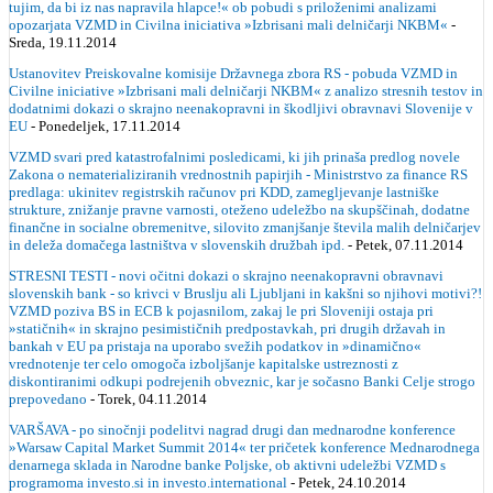
tujim, da bi iz nas napravila hlapce!« ob pobudi s priloženimi analizami
opozarjata VZMD in Civilna iniciativa »Izbrisani mali delničarji NKBM«
-
Sreda, 19.11.2014
Ustanovitev Preiskovalne komisije Državnega zbora RS - pobuda VZMD in
Civilne iniciative »Izbrisani mali delničarji NKBM« z analizo stresnih testov in
dodatnimi dokazi o skrajno neenakopravni in škodljivi obravnavi Slovenije v
EU
- Ponedeljek, 17.11.2014
VZMD svari pred katastrofalnimi posledicami, ki jih prinaša predlog novele
Zakona o nematerializiranih vrednostnih papirjih - Ministrstvo za finance RS
predlaga: ukinitev registrskih računov pri KDD, zamegljevanje lastniške
strukture, znižanje pravne varnosti, oteženo udeležbo na skupščinah, dodatne
finančne in socialne obremenitve, silovito zmanjšanje števila malih delničarjev
in deleža domačega lastništva v slovenskih družbah ipd.
- Petek, 07.11.2014
STRESNI TESTI - novi očitni dokazi o skrajno neenakopravni obravnavi
slovenskih bank - so krivci v Bruslju ali Ljubljani in kakšni so njihovi motivi?!
VZMD poziva BS in ECB k pojasnilom, zakaj le pri Sloveniji ostaja pri
»statičnih« in skrajno pesimističnih predpostavkah, pri drugih državah in
bankah v EU pa pristaja na uporabo svežih podatkov in »dinamično«
vrednotenje ter celo omogoča izboljšanje kapitalske ustreznosti z
diskontiranimi odkupi podrejenih obveznic, kar je sočasno Banki Celje strogo
prepovedano
- Torek, 04.11.2014
VARŠAVA - po sinočnji podelitvi nagrad drugi dan mednarodne konference
»Warsaw Capital Market Summit 2014« ter pričetek konference Mednarodnega
denarnega sklada in Narodne banke Poljske, ob aktivni udeležbi VZMD s
programoma investo.si in investo.international
- Petek, 24.10.2014