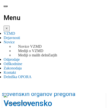
Menu
×
VZMD
Dejavnosti
Novice
Novice VZMD
Mediji o VZMD
Mediji o malih delničarjih
Odprodaje
NAHAJATE SE:
Odškodnine
Zakonodaja
NOVICE
BANKA SLOVENIJE - nedopustno
Kontakt
BANKA SLOVENIJE - NEDOPUSTNO VMEŠAVANJE IN POSKUSI VPLIVANJA
Delniška OPORA
vmešavanje in poskusi vplivanja
PREDSEDNIKA ECB NA POSTOPKE SLOVENSKIH ...
Predsednika ECB na postopke
slovenskih organov pregona
četrtek, 07.07.2016