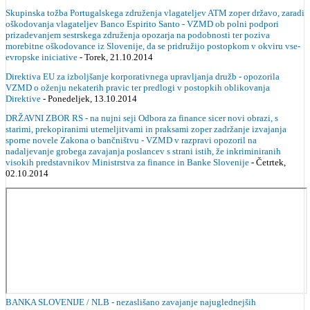
Skupinska tožba Portugalskega združenja vlagateljev ATM zoper državo, zaradi
oškodovanja vlagateljev Banco Espirito Santo - VZMD ob polni podpori
prizadevanjem sestrskega združenja opozarja na podobnosti ter poziva
morebitne oškodovance iz Slovenije, da se pridružijo postopkom v okviru vse-
evropske iniciative
- Torek, 21.10.2014
Direktiva EU za izboljšanje korporativnega upravljanja družb - opozorila
VZMD o oženju nekaterih pravic ter predlogi v postopkih oblikovanja
Direktive
- Ponedeljek, 13.10.2014
DRŽAVNI ZBOR RS - na nujni seji Odbora za finance sicer novi obrazi, s
starimi, prekopiranimi utemeljitvami in praksami zoper zadržanje izvajanja
sporne novele Zakona o bančništvu - VZMD v razpravi opozoril na
nadaljevanje grobega zavajanja poslancev s strani istih, že inkriminiranih
visokih predstavnikov Ministrstva za finance in Banke Slovenije
- Četrtek,
02.10.2014
BANKA SLOVENIJE / NLB - nezaslišano zavajanje najuglednejših