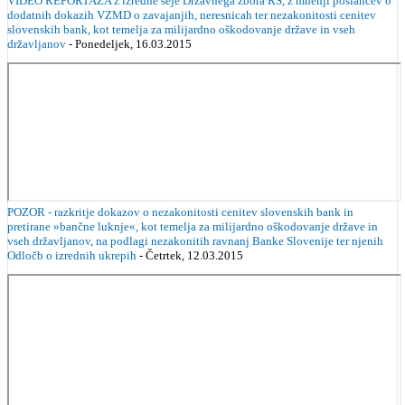
VIDEO REPORTAŽA z izredne seje Državnega zbora RS, z mnenji poslancev o
dodatnih dokazih VZMD o zavajanjih, neresnicah ter nezakonitosti cenitev
slovenskih bank, kot temelja za milijardno oškodovanje države in vseh
državljanov
- Ponedeljek, 16.03.2015
POZOR - razkritje dokazov o nezakonitosti cenitev slovenskih bank in
pretirane »bančne luknje«, kot temelja za milijardno oškodovanje države in
vseh državljanov, na podlagi nezakonitih ravnanj Banke Slovenije ter njenih
Odločb o izrednih ukrepih
- Četrtek, 12.03.2015