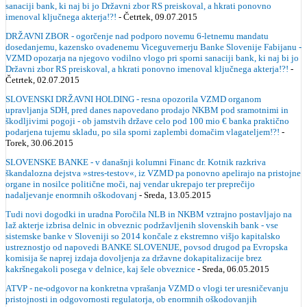
sanaciji bank, ki naj bi jo Državni zbor RS preiskoval, a hkrati ponovno
imenoval ključnega akterja!?!
- Četrtek, 09.07.2015
DRŽAVNI ZBOR - ogorčenje nad podporo novemu 6-letnemu mandatu
dosedanjemu, kazensko ovadenemu Viceguvernerju Banke Slovenije Fabijanu -
VZMD opozarja na njegovo vodilno vlogo pri sporni sanaciji bank, ki naj bi jo
Državni zbor RS preiskoval, a hkrati ponovno imenoval ključnega akterja!?!
-
Četrtek, 02.07.2015
SLOVENSKI DRŽAVNI HOLDING - resna opozorila VZMD organom
upravljanja SDH, pred danes napovedano prodajo NKBM pod sramotnimi in
škodljivimi pogoji - ob jamstvih države celo pod 100 mio € banka praktično
podarjena tujemu skladu, po sila sporni zaplembi domačim vlagateljem!?!
-
Torek, 30.06.2015
SLOVENSKE BANKE - v današnji kolumni Financ dr. Kotnik razkriva
škandalozna dejstva »stres-testov«, iz VZMD pa ponovno apelirajo na pristojne
organe in nosilce politične moči, naj vendar ukrepajo ter preprečijo
nadaljevanje enormnih oškodovanj
- Sreda, 13.05.2015
Tudi novi dogodki in uradna Poročila NLB in NKBM vztrajno postavljajo na
laž akterje izbrisa delnic in obveznic podržavljenih slovenskih bank - vse
sistemske banke v Sloveniji so 2014 končale z ekstremno višjo kapitalsko
ustreznostjo od napovedi BANKE SLOVENIJE, povsod drugod pa Evropska
komisija še naprej izdaja dovoljenja za državne dokapitalizacije brez
kakršnegakoli posega v delnice, kaj šele obveznice
- Sreda, 06.05.2015
ATVP - ne-odgovor na konkretna vprašanja VZMD o vlogi ter uresničevanju
pristojnosti in odgovornosti regulatorja, ob enormnih oškodovanjih