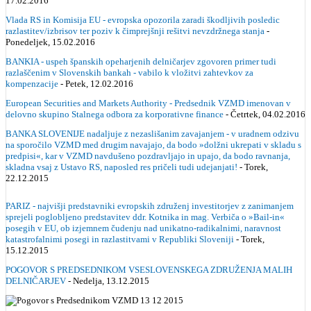
17.02.2016
Vlada RS in Komisija EU - evropska opozorila zaradi škodljivih posledic
razlastitev/izbrisov ter poziv k čimprejšnji rešitvi nevzdržnega stanja
-
Ponedeljek, 15.02.2016
BANKIA - uspeh španskih opeharjenih delničarjev zgovoren primer tudi
razlaščenim v Slovenskih bankah - vabilo k vložitvi zahtevkov za
kompenzacije
- Petek, 12.02.2016
European Securities and Markets Authority - Predsednik VZMD imenovan v
delovno skupino Stalnega odbora za korporativne finance
- Četrtek, 04.02.2016
BANKA SLOVENIJE nadaljuje z nezaslišanim zavajanjem - v uradnem odzivu
na sporočilo VZMD med drugim navajajo, da bodo »dolžni ukrepati v skladu s
predpisi«, kar v VZMD navdušeno pozdravljajo in upajo, da bodo ravnanja,
skladna vsaj z Ustavo RS, naposled res pričeli tudi udejanjati!
- Torek,
22.12.2015
PARIZ - najvišji predstavniki evropskih združenj investitorjev z zanimanjem
sprejeli poglobljeno predstavitev ddr. Kotnika in mag. Verbiča o »Bail-in«
posegih v EU, ob izjemnem čudenju nad unikatno-radikalnimi, naravnost
katastrofalnimi posegi in razlastitvami v Republiki Sloveniji
- Torek,
15.12.2015
POGOVOR S PREDSEDNIKOM VSESLOVENSKEGA ZDRUŽENJA MALIH
DELNIČARJEV
- Nedelja, 13.12.2015