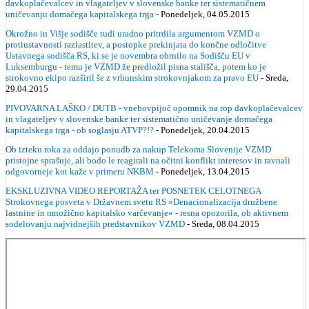
davkoplačevalcev in vlagateljev v slovenske banke ter sistematičnem
uničevanju domačega kapitalskega trga
- Ponedeljek, 04.05.2015
Okrožno in Višje sodišče tudi uradno pritrdila argumentom VZMD o
protiustavnosti razlastitev, a postopke prekinjata do končne odločitve
Ustavnega sodišča RS, ki se je novembra obrnilo na Sodišču EU v
Luksemburgu - temu je VZMD že predložil pisna stališča, potem ko je
strokovno ekipo razširil še z vrhunskim strokovnjakom za pravo EU
- Sreda,
29.04.2015
PIVOVARNA LAŠKO / DUTB - vnebovpijoč opomnik na rop davkoplačevalcev
in vlagateljev v slovenske banke ter sistematično uničevanje domačega
kapitalskega trga - ob soglasju ATVP?!?
- Ponedeljek, 20.04.2015
Ob izteku roka za oddajo ponudb za nakup Telekoma Slovenije VZMD
pristojne sprašuje, ali bodo le reagirali na očitni konflikt interesov in ravnali
odgovorneje kot kaže v primeru NKBM
- Ponedeljek, 13.04.2015
EKSKLUZIVNA VIDEO REPORTAŽA ter POSNETEK CELOTNEGA
Strokovnega posveta v Državnem svetu RS »Denacionalizacija družbene
lastnine in množično kapitalsko varčevanje« - resna opozorila, ob aktivnem
sodelovanju najvidnejših predstavnikov VZMD
- Sreda, 08.04.2015