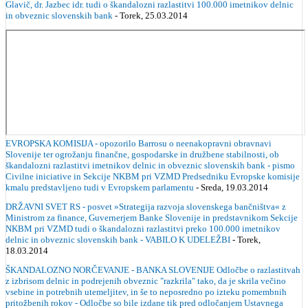
Glavič, dr. Jazbec idr. tudi o škandalozni razlastitvi 100.000 imetnikov delnic
in obveznic slovenskih bank
- Torek, 25.03.2014
EVROPSKA KOMISIJA - opozorilo Barrosu o neenakopravni obravnavi
Slovenije ter ogrožanju finančne, gospodarske in družbene stabilnosti, ob
škandalozni razlastitvi imetnikov delnic in obveznic slovenskih bank - pismo
Civilne iniciative in Sekcije NKBM pri VZMD Predsedniku Evropske komisije
kmalu predstavljeno tudi v Evropskem parlamentu
- Sreda, 19.03.2014
DRŽAVNI SVET RS - posvet »Strategija razvoja slovenskega bančništva« z
Ministrom za finance, Guvernerjem Banke Slovenije in predstavnikom Sekcije
NKBM pri VZMD tudi o škandalozni razlastitvi preko 100.000 imetnikov
delnic in obveznic slovenskih bank - VABILO K UDELEŽBI
- Torek,
18.03.2014
ŠKANDALOZNO NORČEVANJE - BANKA SLOVENIJE Odločbe o razlastitvah
z izbrisom delnic in podrejenih obveznic "razkrila" tako, da je skrila večino
vsebine in potrebnih utemeljitev, in še to neposredno po izteku pomembnih
pritožbenih rokov - Odločbe so bile izdane tik pred odločanjem Ustavnega