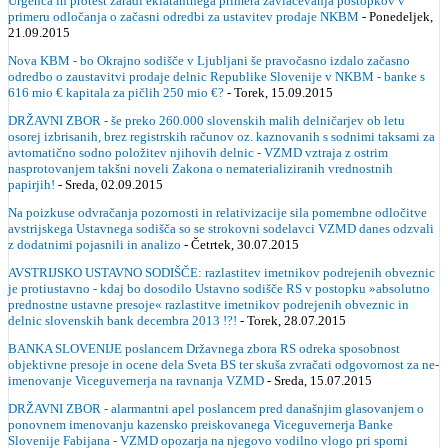
Urgenca in protest zaradi eklatantnega primera zavlačevanja postopkov v
primeru odločanja o začasni odredbi za ustavitev prodaje NKBM
- Ponedeljek,
21.09.2015
Nova KBM - bo Okrajno sodišče v Ljubljani še pravočasno izdalo začasno
odredbo o zaustavitvi prodaje delnic Republike Slovenije v NKBM - banke s
616 mio € kapitala za pičlih 250 mio €?
- Torek, 15.09.2015
DRŽAVNI ZBOR - še preko 260.000 slovenskih malih delničarjev ob letu
osorej izbrisanih, brez registrskih računov oz. kaznovanih s sodnimi taksami za
avtomatično sodno položitev njihovih delnic - VZMD vztraja z ostrim
nasprotovanjem takšni noveli Zakona o nematerializiranih vrednostnih
papirjih!
- Sreda, 02.09.2015
Na poizkuse odvračanja pozornosti in relativizacije sila pomembne odločitve
avstrijskega Ustavnega sodišča so se strokovni sodelavci VZMD danes odzvali
z dodatnimi pojasnili in analizo
- Četrtek, 30.07.2015
AVSTRIJSKO USTAVNO SODIŠČE: razlastitev imetnikov podrejenih obveznic
je protiustavno - kdaj bo dosodilo Ustavno sodišče RS v postopku »absolutno
prednostne ustavne presoje« razlastitve imetnikov podrejenih obveznic in
delnic slovenskih bank decembra 2013 !?!
- Torek, 28.07.2015
BANKA SLOVENIJE poslancem Državnega zbora RS odreka sposobnost
objektivne presoje in ocene dela Sveta BS ter skuša zvračati odgovornost za ne-
imenovanje Viceguvernerja na ravnanja VZMD
- Sreda, 15.07.2015
DRŽAVNI ZBOR - alarmantni apel poslancem pred današnjim glasovanjem o
ponovnem imenovanju kazensko preiskovanega Viceguvernerja Banke
Slovenije Fabijana - VZMD opozarja na njegovo vodilno vlogo pri sporni