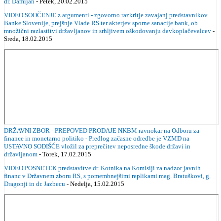
dr. Damijan
- Petek, 20.02.2015
VIDEO SOOČENJE z argumenti - zgovorno razkritje zavajanj predstavnikov
Banke Slovenije, prejšnje Vlade RS ter akterjev sporne sanacije bank, ob
množični razlastitvi državljanov in srhljivem oškodovanju davkoplačevalcev
-
Sreda, 18.02.2015
DRŽAVNI ZBOR - PREPOVED PRODAJE NKBM ravnokar na Odboru za
finance in monetarno politiko - Predlog začasne odredbe je VZMD na
USTAVNO SODIŠČE vložil za preprečitev neposredne škode državi in
državljanom
- Torek, 17.02.2015
VIDEO POSNETEK predstavitve dr. Kotnika na Komisiji za nadzor javnih
financ v Državnem zboru RS, s pomembnejšimi replikami mag. Bratuškovi, g.
Dragonji in dr. Jazbecu
- Nedelja, 15.02.2015