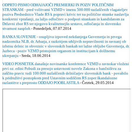
ODPRTO PISMO ODHAJAJOČI PREMIERKI IN POZIV POLITIČNIM
STRANKAM - pred volitvami VZMD v imenu 500.000 razlaščenih vlagateljev
poziva Predsednico Vlade RS k popravi krivic ter na politične stranke naslavlja
konkretni vprašanji, za lažjo odločitev o podpori strankam in kandidatom za
Državni zbor RS ter njegovo kvalitetnejšo sestavo, odločanja in slovensko
stvarnost nasploh
- Ponedeljek, 07.07.2014
BANKA SLOVENIJE - osupljiva izpoved nekdanjega Guvernerja in prvega
nadzornika NLB, dr. Arharja, z razkritjem srhljivih nepravilnosti in ravnanj ob
izbrisu delnic in obveznic v slovenskih bankah ter lažne obljube Guvernerja, dr.
Jazbeca - poziv VZMD pristojnim organom in institucijam k dolžnemu
ukrepanju
- Sreda, 18.06.2014
VIDEO POSNETEK današnje novinarske konference VZMD o ravnokar vloženi
prvi oz. edini Pobudi za presojo ustavnosti novele Zakona o bančništvu za
zaščito pravic tudi 100.000 razlaščenih delničarjev slovenskih bank - povabilo
k pridružitvi postopkom pred Ustavnim sodiščem RS zoper škandalozne
razlastitve s preprosto ODDAJO POOBLASTILA
- Četrtek, 29.05.2014