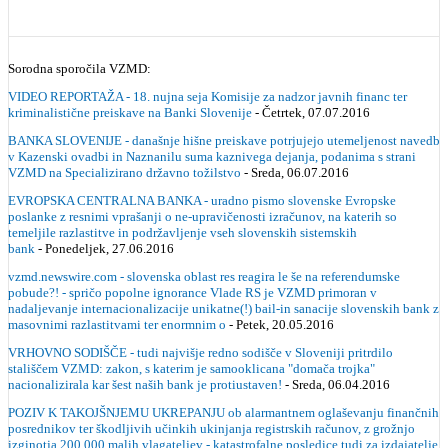
Sorodna sporočila VZMD:
VIDEO REPORTAŽA - 18. nujna seja Komisije za nadzor javnih financ ter
kriminalistične preiskave na Banki Slovenije
- Četrtek, 07.07.2016
BANKA SLOVENIJE - današnje hišne preiskave potrjujejo utemeljenost navedb
v Kazenski ovadbi in Naznanilu suma kaznivega dejanja, podanima s strani
VZMD na Specializirano državno tožilstvo
- Sreda, 06.07.2016
EVROPSKA CENTRALNA BANKA - uradno pismo slovenske Evropske
poslanke z resnimi vprašanji o ne-upravičenosti izračunov, na katerih so
temeljile razlastitve in podržavljenje vseh slovenskih sistemskih
bank
- Ponedeljek, 27.06.2016
vzmd.newswire.com - slovenska oblast res reagira le še na referendumske
pobude?! - spričo popolne ignorance Vlade RS je VZMD primoran v
nadaljevanje internacionalizacije unikatne(!) bail-in sanacije slovenskih bank z
masovnimi razlastitvami ter enormnim o
- Petek, 20.05.2016
VRHOVNO SODIŠČE - tudi najvišje redno sodišče v Sloveniji pritrdilo
stališčem VZMD: zakon, s katerim je samooklicana "domača trojka"
nacionalizirala kar šest naših bank je protiustaven!
- Sreda, 06.04.2016
POZIV K TAKOJŠNJEMU UKREPANJU ob alarmantnem oglaševanju finančnih
posrednikov ter škodljivih učinkih ukinjanja registrskih računov, z grožnjo
izginotja 200.000 malih vlagateljev - katastrofalne posledice tudi za izdajatelje