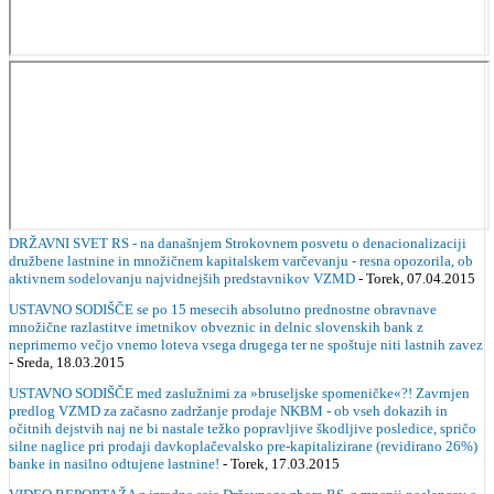
DRŽAVNI SVET RS - na današnjem Strokovnem posvetu o denacionalizaciji
družbene lastnine in množičnem kapitalskem varčevanju - resna opozorila, ob
aktivnem sodelovanju najvidnejših predstavnikov VZMD
- Torek, 07.04.2015
USTAVNO SODIŠČE se po 15 mesecih absolutno prednostne obravnave
množične razlastitve imetnikov obveznic in delnic slovenskih bank z
neprimerno večjo vnemo loteva vsega drugega ter ne spoštuje niti lastnih zavez
- Sreda, 18.03.2015
USTAVNO SODIŠČE med zaslužnimi za »bruseljske spomeničke«?! Zavrnjen
predlog VZMD za začasno zadržanje prodaje NKBM - ob vseh dokazih in
očitnih dejstvih naj ne bi nastale težko popravljive škodljive posledice, spričo
silne naglice pri prodaji davkoplačevalsko pre-kapitalizirane (revidirano 26%)
banke in nasilno odtujene lastnine!
- Torek, 17.03.2015