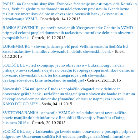
PARIZ - na Generalni skupščini Evropske federacije investitorjev ddr. Kotnik in
mag. Verbič uglednim mednarodnim udeležencem predstavila škandalozno
razlastitev imetnikov delnic in obveznic slovenskih bank, aktivnosti in
prizadevanja VZMD
- Ponedeljek, 14.12.2015
BANKA SLOVENIJE - po novih zavajanjih Viceguvernerke Caprirolo VZMD
pripravil celotni pregled domnevnih razlastitev imetnikov delnic in obveznic
evropskih bank
- Četrtek, 10.12.2015
LUKSEMBURG - Slovenija danes prvič pred Velikim senatom Sodišča EU
zaradi razlastitev imetnikov obveznic in delnic slovenskih bank
- Torek,
01.12.2015
SODIŠČE EU - pred skorajšnjo javno obravnavo v Luksemburgu na dan
prihajajo nova šokantna dejstva o ozadju (dvojnega) ropa imetnikov delnic in
obveznic slovenskih bank ter hkratnega ropa vseh slovenskih
davkoplačevalcev, ki se nebrzdano še nadaljuje!
- Četrtek, 26.11.2015
Slovenskih 264 milijonov € tudi za poplačilo vlagateljev v delnice in
obveznice grških bank - razlaščenim vlagateljem v slovenske banke in lastnim
davkoplačevalcem pa slovenske (finančne) oblasti še naprej kažejo osle -
KAKO DOLGO ŠE!?!
- Sreda, 04.11.2015
SVETOVNA BANKA - opozorila VZMD ob zelo dobri oceni ravni zaščite
pravic manjšinskih delničarjev v Republiki Sloveniji v Poročilu »Doing
business 2016«
- Četrtek, 29.10.2015
SODIŠČE EU naj v Luksemburgu izvede ustno obravnavo v postopku priprave
odgovorov Ustavnemu sodišču RS -oddana predloga razlaščenih imetnikov