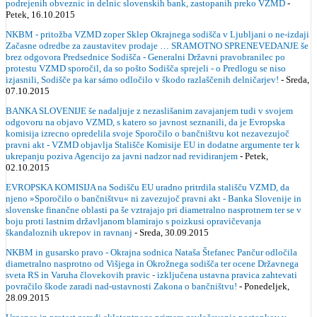
podrejenih obveznic in delnic slovenskih bank, zastopanih preko VZMD
-
Petek, 16.10.2015
NKBM - pritožba VZMD zoper Sklep Okrajnega sodišča v Ljubljani o ne-izdaji
Začasne odredbe za zaustavitev prodaje … SRAMOTNO SPRENEVEDANJE še
brez odgovora Predsednice Sodišča - Generalni Državni pravobranilec po
protestu VZMD sporočil, da so pošto Sodišča sprejeli - o Predlogu se niso
izjasnili, Sodišče pa kar sámo odločilo v škodo razlaščenih delničarjev!
- Sreda,
07.10.2015
BANKA SLOVENIJE še nadaljuje z nezaslišanim zavajanjem tudi v svojem
odgovoru na objavo VZMD, s katero so javnost seznanili, da je Evropska
komisija izrecno opredelila svoje Sporočilo o bančništvu kot nezavezujoč
pravni akt - VZMD objavlja Stališče Komisije EU in dodatne argumente ter k
ukrepanju poziva Agencijo za javni nadzor nad revidiranjem
- Petek,
02.10.2015
EVROPSKA KOMISIJA na Sodišču EU uradno pritrdila stališču VZMD, da
njeno »Sporočilo o bančništvu« ni zavezujoč pravni akt - Banka Slovenije in
slovenske finančne oblasti pa še vztrajajo pri diametralno nasprotnem ter se v
boju proti lastnim državljanom blamirajo s poizkusi opravičevanja
škandaloznih ukrepov in ravnanj
- Sreda, 30.09.2015
NKBM in gusarsko pravo - Okrajna sodnica Nataša Štefanec Pančur odločila
diametralno nasprotno od Višjega in Okrožnega sodišča ter ocene Državnega
sveta RS in Varuha človekovih pravic - izključena ustavna pravica zahtevati
povračilo škode zaradi nad-ustavnosti Zakona o bančništvu!
- Ponedeljek,
28.09.2015