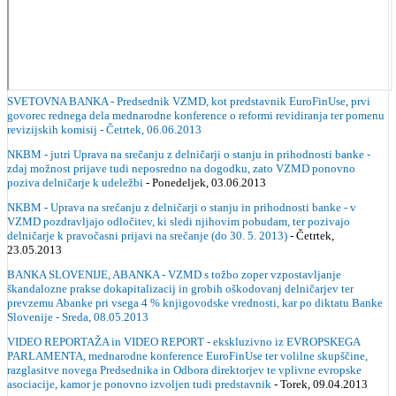
SVETOVNA BANKA - Predsednik VZMD, kot predstavnik EuroFinUse, prvi
govorec rednega dela mednarodne konference o reformi revidiranja ter pomenu
revizijskih komisij - Četrtek, 06.06.2013
NKBM - jutri Uprava na srečanju z delničarji o stanju in prihodnosti banke -
zdaj možnost prijave tudi neposredno na dogodku, zato VZMD ponovno
poziva delničarje k udeležbi
- Ponedeljek, 03.06.2013
NKBM - Uprava na srečanju z delničarji o stanju in prihodnosti banke - v
VZMD pozdravljajo odločitev, ki sledi njihovim pobudam, ter pozivajo
delničarje k pravočasni prijavi na srečanje (do 30. 5. 2013)
- Četrtek,
23.05.2013
BANKA SLOVENIJE, ABANKA - VZMD s tožbo zoper vzpostavljanje
škandalozne prakse dokapitalizacij in grobih oškodovanj delničarjev ter
prevzemu Abanke pri vsega 4 % knjigovodske vrednosti, kar po diktatu Banke
Slovenije - Sreda, 08.05.2013
VIDEO REPORTAŽA in VIDEO REPORT - ekskluzivno iz EVROPSKEGA
PARLAMENTA, mednarodne konference EuroFinUse ter volilne skupščine,
razglasitve novega Predsednika in Odbora direktorjev te vplivne evropske
asociacije, kamor je ponovno izvoljen tudi predstavnik
- Torek, 09.04.2013