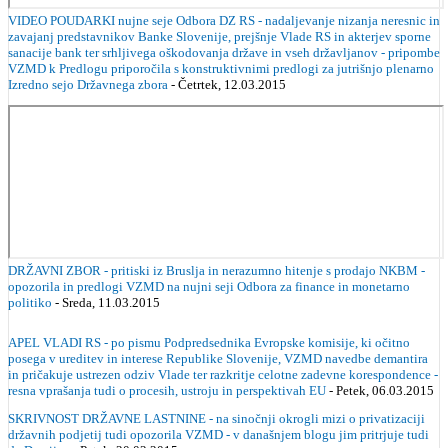
VIDEO POUDARKI nujne seje Odbora DZ RS - nadaljevanje nizanja neresnic in
zavajanj predstavnikov Banke Slovenije, prejšnje Vlade RS in akterjev sporne
sanacije bank ter srhljivega oškodovanja države in vseh državljanov - pripombe
VZMD k Predlogu priporočila s konstruktivnimi predlogi za jutrišnjo plenarno
Izredno sejo Državnega zbora
- Četrtek, 12.03.2015
DRŽAVNI ZBOR - pritiski iz Bruslja in nerazumno hitenje s prodajo NKBM -
opozorila in predlogi VZMD na nujni seji Odbora za finance in monetarno
politiko
- Sreda, 11.03.2015
APEL VLADI RS - po pismu Podpredsednika Evropske komisije, ki očitno
posega v ureditev in interese Republike Slovenije, VZMD navedbe demantira
in pričakuje ustrezen odziv Vlade ter razkritje celotne zadevne korespondence -
resna vprašanja tudi o procesih, ustroju in perspektivah EU
- Petek, 06.03.2015
SKRIVNOST DRŽAVNE LASTNINE - na sinočnji okrogli mizi o privatizaciji
državnih podjetij tudi opozorila VZMD - v današnjem blogu jim pritrjuje tudi