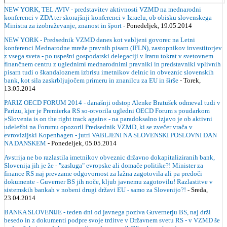
NEW YORK, TEL AVIV - predstavitev aktivnosti VZMD na mednarodni
konferenci v ZDA ter skorajšnji konferenci v Izraelu, ob obisku slovenskega
Ministra za izobraževanje, znanost in šport
- Ponedeljek, 19.05.2014
NEW YORK - Predsednik VZMD danes kot vabljeni govorec na Letni
konferenci Mednarodne mreže pravnih pisarn (IFLN), zastopnikov investitorjev
z vsega sveta - po uspešni gospodarski delegaciji v Iranu tokrat v svetovnem
finančnem centru z uglednimi mednarodnimi pravniki in predstavniki vplivnih
pisarn tudi o škandaloznem izbrisu imetnikov delnic in obveznic slovenskih
bank, kot sila zaskrbljujočem primeru in znanilcu za EU in širše
- Torek,
13.05.2014
PARIZ OECD FORUM 2014 - današnji odstop Alenke Bratušek odmeval tudi v
Parizu, kjer je Premierka RS so-otvorila ugledni OECD Forum s poudarkom
»Slovenia is on the right track again« - na paradoksalno izjavo je ob aktivni
udeležbi na Forumu opozoril Predsednik VZMD, ki se zvečer vrača v
evrovizijski Kopenhagen - jutri VABLJENI NA SLOVENSKI POSLOVNI DAN
NA DANSKEM
- Ponedeljek, 05.05.2014
Avstrija ne bo razlastila imetnikov obveznic državno dokapitaliziranih bank,
Slovenija jih je že - "zasluga" evropske ali domače politike?! Minister za
finance RS naj prevzame odgovornost za lažna zagotovila ali pa predoči
dokumente - Guverner BS jih noče, kljub javnemu zagotovilu! Razlastitve v
sistemskih bankah v nobeni drugi državi EU - samo za Slovenijo?!
- Sreda,
23.04.2014
BANKA SLOVENIJE - teden dni od javnega poziva Guvernerju BS, naj drži
besedo in z dokumenti podpre svoje trditve v Državnem svetu RS - v VZMD še