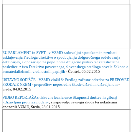
EU PARLAMENT in SVET - v VZMD zadovoljni s potekom in rezultati
usklajevanja Predloga direktive o spodbujanju dolgoročnega sodelovanja
delničarjev, a opozarjajo na popolnoma drugačno prakso ter katastrofalne
posledice, z isto Direktivo povezanega, slovenskega predloga novele Zakona o
nematerializiranih vrednostnih papirjih
- Četrtek, 05.02.2015
USTAVNO SODIŠČE - VZMD vložil še Predlog začasne odredbe za PREPOVED
PRODAJE NKBM - preprečitev neposredne škode državi in državljanom
-
Sreda, 04.02.2015
VIDEO REPORTAŽA s tiskovne konference Skupnosti društev in gibanj
»Državljani proti razprodaji«
, z napovedjo javnega shoda ter nekaterimi
opozorili VZMD, Sreda, 28.01.2015