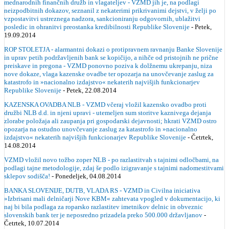
mednarodnih finančnih družb in vlagateljev - VZMD jih je, na podlagi
neizpodbitnih dokazov, seznanil z nekaterimi prikrivanimi dejstvi, v želji po
vzpostavitvi ustreznega nadzora, sankcioniranju odgovornih, ublažitvi
posledic in ohranitvi preostanka kredibilnosti Republike Slovenije
- Petek,
19.09.2014
ROP STOLETJA - alarmantni dokazi o protipravnem ravnanju Banke Slovenije
in uprav petih podržavljenih bank se kopičijo, a nihče od pristojnih ne prične
preiskave in pregona - VZMD ponovno poziva k dolžnemu ukrepanju, niza
nove dokaze, vlaga kazenske ovadbe ter opozarja na unovčevanje zaslug za
katastrofo in »nacionalno izdajstvo« nekaterih najvišjih funkcionarjev
Republike Slovenije
- Petek, 22.08.2014
KAZENSKA OVADBA NLB - VZMD včeraj vložil kazensko ovadbo proti
družbi NLB d.d. in njeni upravi - utemeljen sum storitve kaznivega dejanja
zlorabe položaja ali zaupanja pri gospodarski dejavnosti; hkrati VZMD ostro
opozarja na ostudno unovčevanje zaslug za katastrofo in »nacionalno
izdajstvo« nekaterih najvišjih funkcionarjev Republike Slovenije
- Četrtek,
14.08.2014
VZMD vložil novo tožbo zoper NLB - po razlastitvah s tajnimi odločbami, na
podlagi tajne metodologije, zdaj še podlo izigravanje s tajnimi nadomestitvami
sklepov sodišča!
- Ponedeljek, 04.08.2014
BANKA SLOVENIJE, DUTB, VLADA RS - VZMD in Civilna iniciativa
»Izbrisani mali delničarji Nove KBM« zahtevata vpogled v dokumentacijo, ki
naj bi bila podlaga za roparsko razlastitev imetnikov delnic in obveznic
slovenskih bank ter je neposredno prizadela preko 500.000 državljanov
-
Četrtek, 10.07.2014