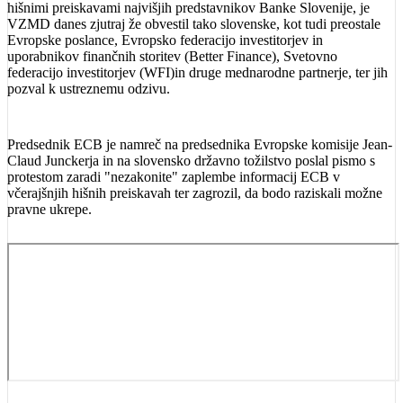
hišnimi preiskavami najvišjih predstavnikov Banke Slovenije, je
VZMD danes zjutraj že obvestil tako slovenske, kot tudi preostale
Evropske poslance, Evropsko federacijo investitorjev in
uporabnikov finančnih storitev (Better Finance), Svetovno
federacijo investitorjev (WFI)in druge mednarodne partnerje, ter jih
pozval k ustreznemu odzivu.
Predsednik ECB je namreč na predsednika Evropske komisije Jean-
Claud Junckerja in na slovensko državno tožilstvo poslal pismo s
protestom zaradi "nezakonite" zaplembe informacij ECB v
včerajšnjih hišnih preiskavah ter zagrozil, da bodo raziskali možne
pravne ukrepe.