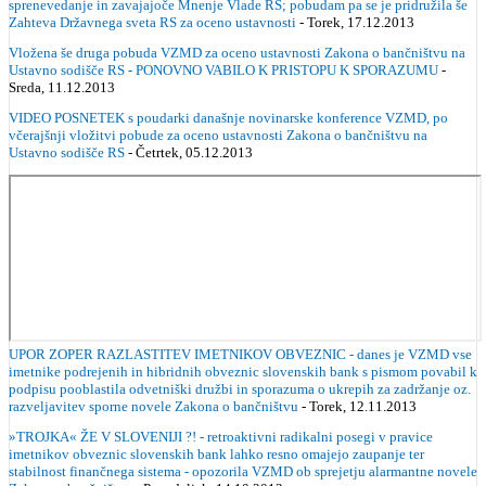
sprenevedanje in zavajajoče Mnenje Vlade RS; pobudam pa se je pridružila še
Zahteva Državnega sveta RS za oceno ustavnosti
- Torek, 17.12.2013
Vložena še druga pobuda VZMD za oceno ustavnosti Zakona o bančništvu na
Ustavno sodišče RS - PONOVNO VABILO K PRISTOPU K SPORAZUMU
-
Sreda, 11.12.2013
VIDEO POSNETEK s poudarki današnje novinarske konference VZMD, po
včerajšnji vložitvi pobude za oceno ustavnosti Zakona o bančništvu na
Ustavno sodišče RS
- Četrtek, 05.12.2013
UPOR ZOPER RAZLASTITEV IMETNIKOV OBVEZNIC - danes je VZMD vse
imetnike podrejenih in hibridnih obveznic slovenskih bank s pismom povabil k
podpisu pooblastila odvetniški družbi in sporazuma o ukrepih za zadržanje oz.
razveljavitev sporne novele Zakona o bančništvu
- Torek, 12.11.2013
»TROJKA« ŽE V SLOVENIJI ?! - retroaktivni radikalni posegi v pravice
imetnikov obveznic slovenskih bank lahko resno omajejo zaupanje ter
stabilnost finančnega sistema - opozorila VZMD ob sprejetju alarmantne novele