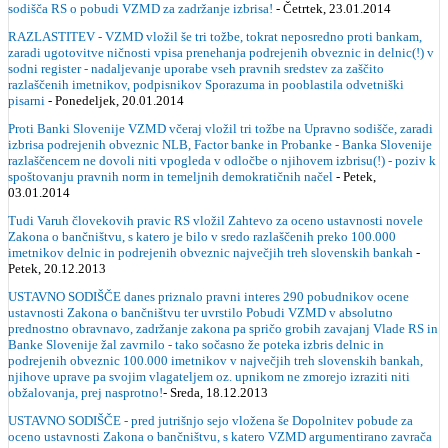
sodišča RS o pobudi VZMD za zadržanje izbrisa!
- Četrtek, 23.01.2014
RAZLASTITEV - VZMD vložil še tri tožbe, tokrat neposredno proti bankam,
zaradi ugotovitve ničnosti vpisa prenehanja podrejenih obveznic in delnic(!) v
sodni register - nadaljevanje uporabe vseh pravnih sredstev za zaščito
razlaščenih imetnikov, podpisnikov Sporazuma in pooblastila odvetniški
pisarni
- Ponedeljek, 20.01.2014
Proti Banki Slovenije VZMD včeraj vložil tri tožbe na Upravno sodišče, zaradi
izbrisa podrejenih obveznic NLB, Factor banke in Probanke - Banka Slovenije
razlaščencem ne dovoli niti vpogleda v odločbe o njihovem izbrisu(!) - poziv k
spoštovanju pravnih norm in temeljnih demokratičnih načel
- Petek,
03.01.2014
Tudi Varuh človekovih pravic RS vložil Zahtevo za oceno ustavnosti novele
Zakona o bančništvu, s katero je bilo v sredo razlaščenih preko 100.000
imetnikov delnic in podrejenih obveznic največjih treh slovenskih bankah
-
Petek, 20.12.2013
USTAVNO SODIŠČE danes priznalo pravni interes 290 pobudnikov ocene
ustavnosti Zakona o bančništvu ter uvrstilo Pobudi VZMD v absolutno
prednostno obravnavo, zadržanje zakona pa spričo grobih zavajanj Vlade RS in
Banke Slovenije žal zavrnilo - tako sočasno že poteka izbris delnic in
podrejenih obveznic 100.000 imetnikov v največjih treh slovenskih bankah,
njihove uprave pa svojim vlagateljem oz. upnikom ne zmorejo izraziti niti
obžalovanja, prej nasprotno!
- Sreda, 18.12.2013
USTAVNO SODIŠČE - pred jutrišnjo sejo vložena še Dopolnitev pobude za
oceno ustavnosti Zakona o bančništvu, s katero VZMD argumentirano zavrača