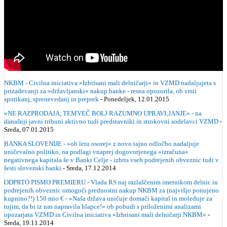
NKBM - Civilna iniciativa »Izbrisani mali delničarji« in VZMD nadaljujeta s
prizadevanji za »državljanski« nakup banke - resna opozorila, ob vrsti
spotikanj, sprenevedanj in preprek
- Ponedeljek, 12.01.2015
»NE RAZPRODAJA, TEMVEČ BOLJ RAZUMNO UPRAVLJANJE« - na
današnji javni tribuni aktivno tudi predstavniki in strokovni sodelavci VZMD
-
Sreda, 07.01.2015
BANKA SLOVENIJE - »ob letu osorej« z novo tajno odločbo nadaljuje
uničevalno politiko, na podlagi vnaprej dogovorjenega »izračuna«
negativnega kapitala še v Banki Celje - izbris vseh podrejenih obveznic tudi v
šesti slovenski banki
- Sreda, 17.12.2014
ODPRTO PISMO PREMIERU - Vlada RS naj razlaščenim imetnikom delnic in
podrejenih obveznic omogoči prednostni nakup NKBM za (najvišjo ponujeno
kupnino?!) 150 mio € - »Naša država uničuje domači kapital in moleduje za
tujim, da bi iz nas napravila hlapce!« ob pobudi s priloženimi analizami
opozarjata VZMD in Civilna iniciativa »Izbrisani mali delničarji NKBM«
-
Sreda, 19.11.2014