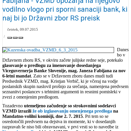
Fabijana - VZMD opozarja na njegovo
vodilno vlogo pri sporni sanaciji bank, ki
naj bi jo Državni zbor RS preisk
četrtek, 09.07.2015
Danes
bo v
Državnem zboru RS, v okviru začete julijske redne seje, potekalo
glasovanje o predlogu za imenovanje dosedanjega
Viceguvernerja Banke Slovenije, mag. Janeza Fabijana za nov
6-letni mandat
. Zato se v Državnem zboru danes mudi tudi
Predsednik VZMD, mag. Kristjan Verbič, ki je včeraj na vodje
poslanskih skupin naslovil prošnjo za srečanja, namenjena predvsem
seznanitvi poslancev s tehtnimi argumenti in resnimi pomisleki v
zvezi z omenjenim predlogom.
Tozadevno
utemeljeno začudenje so strokovnimi sodelavci
VZMD izrazili
že ob izglasovanju omenjenega predloga
na
Mandatno-volilni komisiji, dne 2. 7. 2015
. Pri tem so se
osredotočili predvsem na dejstva in momente, ki v dosedanjih
razpravah še niso bili obravnavani, v prvi vrsti so to navedbe iz