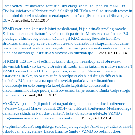
Ustanovitev Preiskovalne komisije Državnega zbora RS - pobuda VZMD in
Civilne iniciative »Izbrisani mali delničarji NKBM« z analizo stresnih testov in
dodatnimi dokazi o skrajno neenakopravni in škodljivi obravnavi Slovenije v
EU
- Ponedeljek, 17.11.2014
VZMD svari pred katastrofalnimi posledicami, ki jih prinaša predlog novele
Zakona o nematerializiranih vrednostnih papirjih - Ministrstvo za finance RS
predlaga: ukinitev registrskih računov pri KDD, zamegljevanje lastniške
strukture, znižanje pravne varnosti, oteženo udeležbo na skupščinah, dodatne
finančne in socialne obremenitve, silovito zmanjšanje števila malih delničarjev
in deleža domačega lastništva v slovenskih družbah ipd.
- Petek, 07.11.2014
STRESNI TESTI - novi očitni dokazi o skrajno neenakopravni obravnavi
slovenskih bank - so krivci v Bruslju ali Ljubljani in kakšni so njihovi motivi?!
VZMD poziva BS in ECB k pojasnilom, zakaj le pri Sloveniji ostaja pri
»statičnih« in skrajno pesimističnih predpostavkah, pri drugih državah in
bankah v EU pa pristaja na uporabo svežih podatkov in »dinamično«
vrednotenje ter celo omogoča izboljšanje kapitalske ustreznosti z
diskontiranimi odkupi podrejenih obveznic, kar je sočasno Banki Celje strogo
prepovedano
- Torek, 04.11.2014
VARŠAVA - po sinočnji podelitvi nagrad drugi dan mednarodne konference
»Warsaw Capital Market Summit 2014« ter pričetek konference Mednarodnega
denarnega sklada in Narodne banke Poljske, ob aktivni udeležbi VZMD s
programoma investo.si in investo.international
- Petek, 24.10.2014
Skupinska tožba Portugalskega združenja vlagateljev ATM zoper državo, zaradi
oškodovanja vlagateljev Banco Espirito Santo - VZMD ob polni podpori