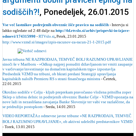
argumenti dobili pravičen epilog na
sodiščih?!
, Ponedeljek, 26.01.2015
Vse več lastnikov podrejenih obveznic išče pravico na sodiščih
-
Intervju si
lahko ogledate od 2:48 dalje na
http://4d.rtvslo.si/arhiv/prispevki-in-izjave-
odmevi/174315990
-
RTVslo.si
,
Petek, 23.01.2015
http://www.vzmd.si/images/izpis-racunov-za-racun-21-1-2015.pdf
Javna tribuna NE RAZPRODAJA, TEMVEČ BOLJ RAZUMNO UPRAVLJANJE
sinoči še v Mariboru - »Odkup najprej ponuditi državljanom ter vrniti zaupanje
v varčevanje/investiranje na domačem kapitalskem trgu« izpostavlja
Predsednik VZMD na tribuni, ob hkrati predani Strategiji upravljanja
kapitalskih naložb Premieru RS s strani finančnega ministra
- Četrtek,
22.01.2015
Okrožno sodišče v Celju - kljub preprekam pravočasno vložena pritožba zoper
Sklep o izbrisu delnic in podrejenih obveznic Banke Celje - VZMD opozarja na
nove laži in nezaslišana zavajanja Banke Slovenije ter vabi vse razlaščene, da
se pridružijo postopkom
- Sreda, 14.01.2015
VIDEO REPORTAŽA z odmevne javne tribune »NE RAZPRODAJA, TEMVEČ
BOLJ RAZUMNO UPRAVLJANJE«, ob aktivni udeležbi predstavnikov VZMD
- Torek, 13.01.2015