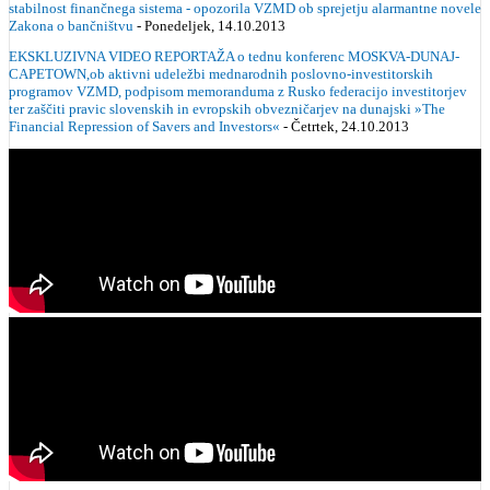
stabilnost finančnega sistema - opozorila VZMD ob sprejetju alarmantne novele
Zakona o bančništvu
- Ponedeljek, 14.10.2013
EKSKLUZIVNA VIDEO REPORTAŽA o tednu konferenc MOSKVA-DUNAJ-
CAPETOWN,ob aktivni udeležbi mednarodnih poslovno-investitorskih
programov VZMD, podpisom memoranduma z Rusko federacijo investitorjev
ter zaščiti pravic slovenskih in evropskih obvezničarjev na dunajski »The
Financial Repression of Savers and Investors«
- Četrtek, 24.10.2013