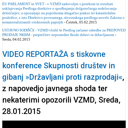
EU PARLAMENT in SVET - v VZMD zadovoljni s potekom in rezultati
usklajevanja Predloga direktive o spodbujanju dolgoročnega sodelovanja
delničarjev, a opozarjajo na popolnoma drugačno prakso ter katastrofalne
posledice, z isto Direktivo povezanega, slovenskega predloga novele Zakona o
nematerializiranih vrednostnih papirjih
- Četrtek, 05.02.2015
USTAVNO SODIŠČE - VZMD vložil še Predlog začasne odredbe za PREPOVED
PRODAJE NKBM - preprečitev neposredne škode državi in državljanom
-
Sreda, 04.02.2015
VIDEO REPORTAŽA s tiskovne
konference Skupnosti društev in
gibanj »Državljani proti razprodaji«
,
z napovedjo javnega shoda ter
nekaterimi opozorili VZMD, Sreda,
28.01.2015