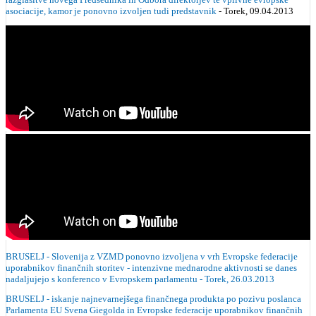
asociacije, kamor je ponovno izvoljen tudi predstavnik
- Torek, 09.04.2013
BRUSELJ - Slovenija z VZMD ponovno izvoljena v vrh Evropske federacije
uporabnikov finančnih storitev - intenzivne mednarodne aktivnosti se danes
nadaljujejo s konferenco v Evropskem parlamentu - Torek, 26.03.2013
BRUSELJ - iskanje najnevarnejšega finančnega produkta po pozivu poslanca
Parlamenta EU Svena Giegolda in Evropske federacije uporabnikov finančnih