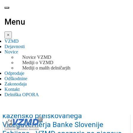
Menu
×
VZMD
Dejavnosti
Novice
Novice VZMD
Mediji o VZMD
Mediji o malih delničarjih
Odprodaje
NAHAJATE SE:
Odškodnine
Zakonodaja
NOVICE
DRŽAVNI ZBOR - alarmantni apel
Kontakt
DRŽAVNI ZBOR - ALARMANTNI APEL POSLANCEM PRED DANAŠNJIM
Delniška OPORA
poslancem pred današnjim
GLASOVANJEM O PONOVNEM IMENOVANJU KAZENSKO ...
glasovanjem o ponovnem imenovanju
kazensko preiskovanega
Viceguvernerja Banke Slovenije