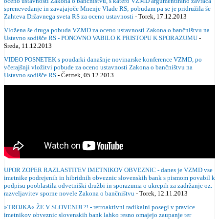
oceno ustavnosti Zakona o bančništvu, s katero VZMD argumentirano zavrača
sprenevedanje in zavajajoče Mnenje Vlade RS; pobudam pa se je pridružila še
Zahteva Državnega sveta RS za oceno ustavnosti
- Torek, 17.12.2013
Vložena še druga pobuda VZMD za oceno ustavnosti Zakona o bančništvu na
Ustavno sodišče RS - PONOVNO VABILO K PRISTOPU K SPORAZUMU
-
Sreda, 11.12.2013
VIDEO POSNETEK s poudarki današnje novinarske konference VZMD, po
včerajšnji vložitvi pobude za oceno ustavnosti Zakona o bančništvu na
Ustavno sodišče RS
- Četrtek, 05.12.2013
UPOR ZOPER RAZLASTITEV IMETNIKOV OBVEZNIC - danes je VZMD vse
imetnike podrejenih in hibridnih obveznic slovenskih bank s pismom povabil k
podpisu pooblastila odvetniški družbi in sporazuma o ukrepih za zadržanje oz.
razveljavitev sporne novele Zakona o bančništvu
- Torek, 12.11.2013
»TROJKA« ŽE V SLOVENIJI ?! - retroaktivni radikalni posegi v pravice
imetnikov obveznic slovenskih bank lahko resno omajejo zaupanje ter