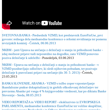
SVETOVNA BANKA - Predsednik VZMD, kot predstavnik EuroFinUse, prvi
govorec rednega dela mednarodne konference o reformi revidiranja ter pomenu
revizijskih komisij - Četrtek, 06.06.2013
NKBM - jutri Uprava na srečanju z delničarji o stanju in prihodnosti banke -
zdaj možnost prijave tudi neposredno na dogodku, zato VZMD ponovno
poziva delničarje k udeležbi
- Ponedeljek, 03.06.2013
NKBM - Uprava na srečanju z delničarji o stanju in prihodnosti banke - v
VZMD pozdravljajo odločitev, ki sledi njihovim pobudam, ter pozivajo
delničarje k pravočasni prijavi na srečanje (do 30. 5. 2013)
- Četrtek,
23.05.2013
BANKA SLOVENIJE, ABANKA - VZMD s tožbo zoper vzpostavljanje
škandalozne prakse dokapitalizacij in grobih oškodovanj delničarjev ter
prevzemu Abanke pri vsega 4 % knjigovodske vrednosti, kar po diktatu Banke
Slovenije - Sreda, 08.05.2013
VIDEO REPORTAŽA in VIDEO REPORT - ekskluzivno iz EVROPSKEGA
PARLAMENTA, mednarodne konference EuroFinUse ter volilne skupščine,
razglasitve novega Predsednika in Odbora direktorjev te vplivne evropske