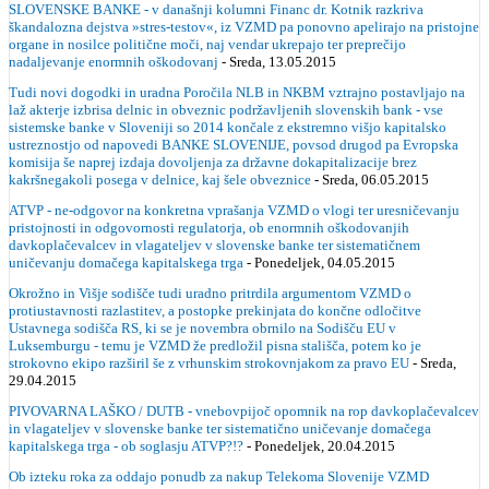
SLOVENSKE BANKE - v današnji kolumni Financ dr. Kotnik razkriva
škandalozna dejstva »stres-testov«, iz VZMD pa ponovno apelirajo na pristojne
organe in nosilce politične moči, naj vendar ukrepajo ter preprečijo
nadaljevanje enormnih oškodovanj
- Sreda, 13.05.2015
Tudi novi dogodki in uradna Poročila NLB in NKBM vztrajno postavljajo na
laž akterje izbrisa delnic in obveznic podržavljenih slovenskih bank - vse
sistemske banke v Sloveniji so 2014 končale z ekstremno višjo kapitalsko
ustreznostjo od napovedi BANKE SLOVENIJE, povsod drugod pa Evropska
komisija še naprej izdaja dovoljenja za državne dokapitalizacije brez
kakršnegakoli posega v delnice, kaj šele obveznice
- Sreda, 06.05.2015
ATVP - ne-odgovor na konkretna vprašanja VZMD o vlogi ter uresničevanju
pristojnosti in odgovornosti regulatorja, ob enormnih oškodovanjih
davkoplačevalcev in vlagateljev v slovenske banke ter sistematičnem
uničevanju domačega kapitalskega trga
- Ponedeljek, 04.05.2015
Okrožno in Višje sodišče tudi uradno pritrdila argumentom VZMD o
protiustavnosti razlastitev, a postopke prekinjata do končne odločitve
Ustavnega sodišča RS, ki se je novembra obrnilo na Sodišču EU v
Luksemburgu - temu je VZMD že predložil pisna stališča, potem ko je
strokovno ekipo razširil še z vrhunskim strokovnjakom za pravo EU
- Sreda,
29.04.2015
PIVOVARNA LAŠKO / DUTB - vnebovpijoč opomnik na rop davkoplačevalcev
in vlagateljev v slovenske banke ter sistematično uničevanje domačega
kapitalskega trga - ob soglasju ATVP?!?
- Ponedeljek, 20.04.2015
Ob izteku roka za oddajo ponudb za nakup Telekoma Slovenije VZMD