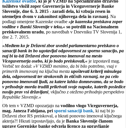
Kazenske ovadbe
, ki jo je VZMD na Specializirano državno
tožilstvo vložil zoper Guvernerja in Viceguvernerje Banke
Slovenije, dne 6. 3. 2015 - zaradi dela, ki vzbuja resen in
utemeljen dvom v zakonitost njihovega dela in ravnanj
. Na
podlagi omenjene Kazenske ovadbe
»je
kazenska preiskava zoper
vodilne v Banki Slovenije v teku,«
so potrdili na Nacionalnem
preiskovalnem uradu
, po navedbah v Dnevniku TV Slovenija 1,
dne 2. 7. 2015.
»Medtem ko je Državni zbor uvedel parlamentarno preiskavo o
sanaciji bank in bo ugotavljal odgovornost za sporno sanacijo, pa
naj bi ta-isti Državni zbor ponovno imenoval na mesto
Viceguvernerja osebo, ki jo bodo preiskovali,«
je izpostavil mag.
Verbič ter dodal:
»V VZMD menimo, da bi bilo potrebno, vsaj v
primerih imenovanj na ključna mesta
upoštevati kriterij minulega
dela, odgovornosti ter strokovnih in etičnih ravnanj, ne pa celo
ponovno imenovati ljudi, za katere lahko domnevamo, da se bodo
v prihodnje morda trudili prikrivati svoje napake, katerih posledice
nosijo prav vsi državljani
, vključno z oteženo prihodnjo perspektivo
Republike Slovenije.«
Ob tem v VZMD opozarjajo na
vodilno vlogo Viceguvernerja,
mag. Janeza Fabijana, pri
sporni sanaciji bank
, ki naj bi jo
Državni zbor RS preiskoval, a hkrati ponovno imenoval ključnega
akterja?! Hkrati izpostavljajo, da je
Banka Slovenije članom
uprave Gorenjske banke odvzela licenco za opravljanje