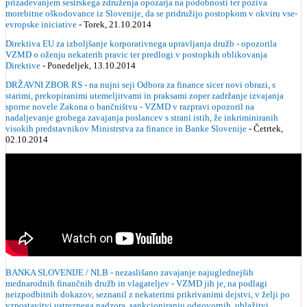
prizadevanjem sestrskega združenja opozarja na podobnosti ter poziva
morebitne oškodovance iz Slovenije, da se pridružijo postopkom v okviru vse-
evropske iniciative
- Torek, 21.10.2014
Direktiva EU za izboljšanje korporativnega upravljanja družb - opozorila
VZMD o oženju nekaterih pravic ter predlogi v postopkih oblikovanja
Direktive
- Ponedeljek, 13.10.2014
DRŽAVNI ZBOR RS - na nujni seji Odbora za finance sicer novi obrazi, s
starimi, prekopiranimi utemeljitvami in praksami zoper zadržanje izvajanja
sporne novele Zakona o bančništvu - VZMD v razpravi opozoril na
nadaljevanje grobega zavajanja poslancev s strani istih, že inkriminiranih
visokih predstavnikov Ministrstva za finance in Banke Slovenije
- Četrtek,
02.10.2014
BANKA SLOVENIJE / NLB - nezaslišano zavajanje najuglednejših
mednarodnih finančnih družb in vlagateljev - VZMD jih je, na podlagi
neizpodbitnih dokazov, seznanil z nekaterimi prikrivanimi dejstvi, v želji po
vzpostavitvi ustreznega nadzora, sankcioniranju odgovornih, ublažitvi