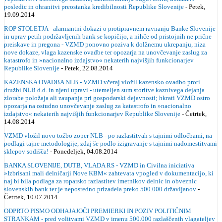
posledic in ohranitvi preostanka kredibilnosti Republike Slovenije
- Petek,
19.09.2014
ROP STOLETJA - alarmantni dokazi o protipravnem ravnanju Banke Slovenije
in uprav petih podržavljenih bank se kopičijo, a nihče od pristojnih ne prične
preiskave in pregona - VZMD ponovno poziva k dolžnemu ukrepanju, niza
nove dokaze, vlaga kazenske ovadbe ter opozarja na unovčevanje zaslug za
katastrofo in »nacionalno izdajstvo« nekaterih najvišjih funkcionarjev
Republike Slovenije
- Petek, 22.08.2014
KAZENSKA OVADBA NLB - VZMD včeraj vložil kazensko ovadbo proti
družbi NLB d.d. in njeni upravi - utemeljen sum storitve kaznivega dejanja
zlorabe položaja ali zaupanja pri gospodarski dejavnosti; hkrati VZMD ostro
opozarja na ostudno unovčevanje zaslug za katastrofo in »nacionalno
izdajstvo« nekaterih najvišjih funkcionarjev Republike Slovenije
- Četrtek,
14.08.2014
VZMD vložil novo tožbo zoper NLB - po razlastitvah s tajnimi odločbami, na
podlagi tajne metodologije, zdaj še podlo izigravanje s tajnimi nadomestitvami
sklepov sodišča!
- Ponedeljek, 04.08.2014
BANKA SLOVENIJE, DUTB, VLADA RS - VZMD in Civilna iniciativa
»Izbrisani mali delničarji Nove KBM« zahtevata vpogled v dokumentacijo, ki
naj bi bila podlaga za roparsko razlastitev imetnikov delnic in obveznic
slovenskih bank ter je neposredno prizadela preko 500.000 državljanov
-
Četrtek, 10.07.2014
ODPRTO PISMO ODHAJAJOČI PREMIERKI IN POZIV POLITIČNIM
STRANKAM - pred volitvami VZMD v imenu 500.000 razlaščenih vlagateljev