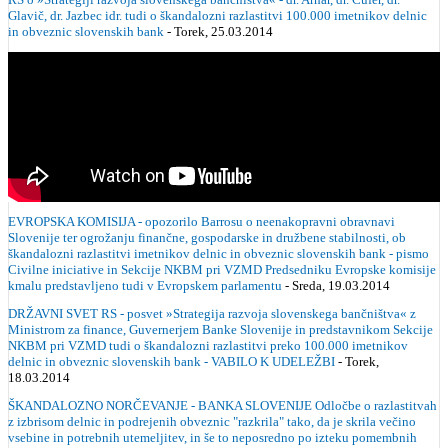
Glavič, dr. Jazbec idr. tudi o škandalozni razlastitvi 100.000 imetnikov delnic
in obveznic slovenskih bank
- Torek, 25.03.2014
EVROPSKA KOMISIJA - opozorilo Barrosu o neenakopravni obravnavi
Slovenije ter ogrožanju finančne, gospodarske in družbene stabilnosti, ob
škandalozni razlastitvi imetnikov delnic in obveznic slovenskih bank - pismo
Civilne iniciative in Sekcije NKBM pri VZMD Predsedniku Evropske komisije
kmalu predstavljeno tudi v Evropskem parlamentu
- Sreda, 19.03.2014
DRŽAVNI SVET RS - posvet »Strategija razvoja slovenskega bančništva« z
Ministrom za finance, Guvernerjem Banke Slovenije in predstavnikom Sekcije
NKBM pri VZMD tudi o škandalozni razlastitvi preko 100.000 imetnikov
delnic in obveznic slovenskih bank - VABILO K UDELEŽBI
- Torek,
18.03.2014
ŠKANDALOZNO NORČEVANJE - BANKA SLOVENIJE Odločbe o razlastitvah
z izbrisom delnic in podrejenih obveznic "razkrila" tako, da je skrila večino
vsebine in potrebnih utemeljitev, in še to neposredno po izteku pomembnih