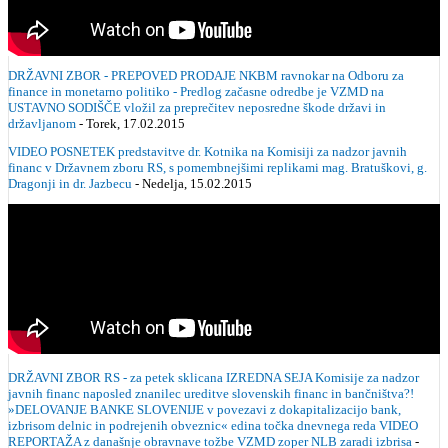
DRŽAVNI ZBOR - PREPOVED PRODAJE NKBM ravnokar na Odboru za
finance in monetarno politiko - Predlog začasne odredbe je VZMD na
USTAVNO SODIŠČE vložil za preprečitev neposredne škode državi in
državljanom
- Torek, 17.02.2015
VIDEO POSNETEK predstavitve dr. Kotnika na Komisiji za nadzor javnih
financ v Državnem zboru RS, s pomembnejšimi replikami mag. Bratuškovi, g.
Dragonji in dr. Jazbecu
- Nedelja, 15.02.2015
DRŽAVNI ZBOR RS - za petek sklicana IZREDNA SEJA Komisije za nadzor
javnih financ naposled znanilec ureditve slovenskih financ in bančništva?!
»DELOVANJE BANKE SLOVENIJE v povezavi z dokapitalizacijo bank,
izbrisom delnic in podrejenih obveznic« edina točka dnevnega reda VIDEO
REPORTAŽA z današnje obravnave tožbe VZMD zoper NLB zaradi izbrisa
-