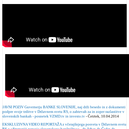
JAVNI POZIV Guvernerju BANKE SLOVENIJE, naj drži besedo in z dokumenti
podpre svoje trditve v Državnem svetu RS, o zahtevah za in zoper razlastitve v
slovenskih bankah - posnetek VZMD.tv in investo.tv
- Četrtek, 10.04.2014
EKSKLUZIVNA VIDEO REPORTAŽA z včerajšnjega posveta v Državnem svetu
RS o »Strategiji razvoja slovenskega bančništva« - dr. Arhar, dr. Čufer, dr.