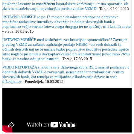
družbene lastnine in množičnem kapitalskem varčevanju - resna opozorila, ob
aktivnem sodelovanju najvidnejših predstavnikov VZMD
- Torek, 07.04.2015
USTAVNO SODIŠČE se po 15 mesecih absolutno prednostne obravnave
množične razlastitve imetnikov obveznic in delnic slovenskih bank z
neprimerno večjo vnemo loteva vsega drugega ter ne spoštuje niti lastnih zavez
- Sreda, 18.03.2015
USTAVNO SODIŠČE med zaslužnimi za »bruseljske spomeničke«?! Zavrnjen
predlog VZMD za začasno zadržanje prodaje NKBM - ob vseh dokazih in
očitnih dejstvih naj ne bi nastale težko popravljive škodljive posledice, spričo
silne naglice pri prodaji davkoplačevalsko pre-kapitalizirane (revidirano 26%)
banke in nasilno odtujene lastnine!
- Torek, 17.03.2015
VIDEO REPORTAŽA z izredne seje Državnega zbora RS, z mnenji poslancev o
dodatnih dokazih VZMD o zavajanjih, neresnicah ter nezakonitosti cenitev
slovenskih bank, kot temelja za milijardno oškodovanje države in vseh
državljanov
- Ponedeljek, 16.03.2015