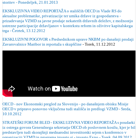
storitev - Ponedeljek, 21.01.2013
EKSKLUZIVNA VIDEO REPORTAŽA o stališčih OECD in Vlade RS do
aktualne problematike, privatizacije ter umika države iz gospodarstva -
prizadevanja VZMD za javne prodaje nekaterih državnih deležev, z možnostjo
ustrezne participacije državljanov v kontekstu reform in oživitve kapitalskega
trga - Četrtek, 13.12.2012
EKSKLUZIVNI POGOVOR s Predsednikom uprave NKBM po današnji prodaji
Zavarovalnice Maribor in reportaža s skupščine
- Torek, 11.12.2012
OECD - nov Ekonomski pregled za Slovenijo - po današnjem obisku Misije
OECD v pripravo ponovno vključena tudi stališča in predlogi VZMD - Sreda,
10.10.2012
STRATEŠKI FORUM BLED - EKSKLUZIVNA VIDEO REPORTAŽA s poudarki
iz ostrega govora Generalnega sekretarja OECD ob poslovnem kosilu, kjer je bil
predstavljen tudi skorajšnji mednarodni investitorski sejem s konferenco v
organizaciji VZMD in programa investo.si - investo Expo - Torek, 04.09.2012