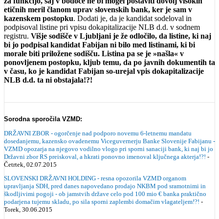
za funkcijo, saj v bodoče ne bi mogel postaviti dovolj visokih
etičnih meril članom uprav slovenskih bank, ker je sam v
kazenskem postopku
. Dodati je, da je kandidat sodeloval in
podpisoval listine pri vpisu dokapitalizacije NLB d.d. v sodnem
registru.
Višje sodišče v Ljubljani je že odločilo, da listine, ki naj
bi jo podpisal kandidat Fabijan ni bilo med listinami, ki bi
morale biti priložene sodišču. Listina pa se je »našla« v
ponovljenem postopku, kljub temu, da po javnih dokumentih ta
v času, ko je kandidat Fabijan so-urejal vpis dokapitalizacije
NLB d.d. ta ni obstajala!?!
Sorodna sporočila VZMD:
DRŽAVNI ZBOR - ogorčenje nad podporo novemu 6-letnemu mandatu
dosedanjemu, kazensko ovadenemu Viceguvernerju Banke Slovenije Fabijanu -
VZMD opozarja na njegovo vodilno vlogo pri sporni sanaciji bank, ki naj bi jo
Državni zbor RS preiskoval, a hkrati ponovno imenoval ključnega akterja!?!
-
Četrtek, 02.07.2015
SLOVENSKI DRŽAVNI HOLDING - resna opozorila VZMD organom
upravljanja SDH, pred danes napovedano prodajo NKBM pod sramotnimi in
škodljivimi pogoji - ob jamstvih države celo pod 100 mio € banka praktično
podarjena tujemu skladu, po sila sporni zaplembi domačim vlagateljem!?!
-
Torek, 30.06.2015