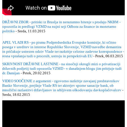
DRŽAVNI ZBOR - pritiski iz Bruslja in nerazumno hitenje s prodajo NKBM -
opozorila in predlogi VZMD na nujni seji Odbora za finance in monetarno
politiko
- Sreda, 11.03.2015
APEL VLADI RS - po pismu Podpredsednika Evropske komisije, ki očitno
posega v ureditev in interese Republike Slovenije, VZMD navedbe demantira
in pričakuje ustrezen odziv Vlade ter razkritje celotne zadevne korespondence -
resna vprašanja tudi o procesih, ustroju in perspektivah EU
- Petek, 06.03.2015
SKRIVNOST DRŽAVNE LASTNINE - na sinočnji okrogli mizi o privatizaciji
državnih podjetij tudi opozorila VZMD - v današnjem blogu jim pritrjuje tudi
dr. Damijan
- Petek, 20.02.2015
VIDEO SOOČENJE z argumenti - zgovorno razkritje zavajanj predstavnikov
Banke Slovenije, prejšnje Vlade RS ter akterjev sporne sanacije bank, ob
množični razlastitvi državljanov in srhljivem oškodovanju davkoplačevalcev
-
Sreda, 18.02.2015