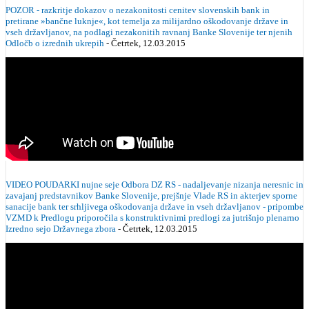
POZOR - razkritje dokazov o nezakonitosti cenitev slovenskih bank in
pretirane »bančne luknje«, kot temelja za milijardno oškodovanje države in
vseh državljanov, na podlagi nezakonitih ravnanj Banke Slovenije ter njenih
Odločb o izrednih ukrepih
- Četrtek, 12.03.2015
VIDEO POUDARKI nujne seje Odbora DZ RS - nadaljevanje nizanja neresnic in
zavajanj predstavnikov Banke Slovenije, prejšnje Vlade RS in akterjev sporne
sanacije bank ter srhljivega oškodovanja države in vseh državljanov - pripombe
VZMD k Predlogu priporočila s konstruktivnimi predlogi za jutrišnjo plenarno
Izredno sejo Državnega zbora
- Četrtek, 12.03.2015