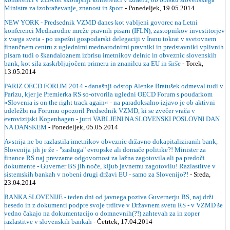
Ministra za izobraževanje, znanost in šport
- Ponedeljek, 19.05.2014
NEW YORK - Predsednik VZMD danes kot vabljeni govorec na Letni
konferenci Mednarodne mreže pravnih pisarn (IFLN), zastopnikov investitorjev
z vsega sveta - po uspešni gospodarski delegaciji v Iranu tokrat v svetovnem
finančnem centru z uglednimi mednarodnimi pravniki in predstavniki vplivnih
pisarn tudi o škandaloznem izbrisu imetnikov delnic in obveznic slovenskih
bank, kot sila zaskrbljujočem primeru in znanilcu za EU in širše
- Torek,
13.05.2014
PARIZ OECD FORUM 2014 - današnji odstop Alenke Bratušek odmeval tudi v
Parizu, kjer je Premierka RS so-otvorila ugledni OECD Forum s poudarkom
»Slovenia is on the right track again« - na paradoksalno izjavo je ob aktivni
udeležbi na Forumu opozoril Predsednik VZMD, ki se zvečer vrača v
evrovizijski Kopenhagen - jutri VABLJENI NA SLOVENSKI POSLOVNI DAN
NA DANSKEM
- Ponedeljek, 05.05.2014
Avstrija ne bo razlastila imetnikov obveznic državno dokapitaliziranih bank,
Slovenija jih je že - "zasluga" evropske ali domače politike?! Minister za
finance RS naj prevzame odgovornost za lažna zagotovila ali pa predoči
dokumente - Guverner BS jih noče, kljub javnemu zagotovilu! Razlastitve v
sistemskih bankah v nobeni drugi državi EU - samo za Slovenijo?!
- Sreda,
23.04.2014
BANKA SLOVENIJE - teden dni od javnega poziva Guvernerju BS, naj drži
besedo in z dokumenti podpre svoje trditve v Državnem svetu RS - v VZMD še
vedno čakajo na dokumentacijo o domnevnih(?!) zahtevah za in zoper
razlastitve v slovenskih bankah
- Četrtek, 17.04.2014