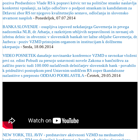
poziva Predsednico Vlade RS k popravi krivic ter na politične stranke naslavlja
konkretni vprašanji, za lažjo odločitev o podpori strankam in kandidatom za
Državni zbor RS ter njegovo kvalitetnejšo sestavo, odločanja in slovensko
stvarnost nasploh
- Ponedeljek, 07.07.2014
BANKA SLOVENIJE - osupljiva izpoved nekdanjega Guvernerja in prvega
nadzornika NLB, dr. Arharja, z razkritjem srhljivih nepravilnosti in ravnanj ob
izbrisu delnic in obveznic v slovenskih bankah ter lažne obljube Guvernerja, dr.
Jazbeca - poziv VZMD pristojnim organom in institucijam k dolžnemu
ukrepanju
- Sreda, 18.06.2014
VIDEO POSNETEK današnje novinarske konference VZMD o ravnokar vloženi
prvi oz. edini Pobudi za presojo ustavnosti novele Zakona o bančništvu za
zaščito pravic tudi 100.000 razlaščenih delničarjev slovenskih bank - povabilo
k pridružitvi postopkom pred Ustavnim sodiščem RS zoper škandalozne
razlastitve s preprosto ODDAJO POOBLASTILA
- Četrtek, 29.05.2014
NEW YORK, TEL AVIV - predstavitev aktivnosti VZMD na mednarodni
konferenci v ZDA ter skorajšnji konferenci v Izraelu, ob obisku slovenskega