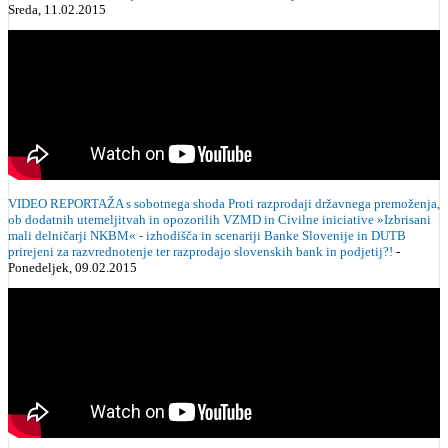
Sreda, 11.02.2015
VIDEO REPORTAŽA s sobotnega shoda Proti razprodaji državnega premoženja,
ob dodatnih utemeljitvah in opozorilih VZMD in Civilne iniciative »Izbrisani
mali delničarji NKBM« - izhodišča in scenariji Banke Slovenije in DUTB
prirejeni za razvrednotenje ter razprodajo slovenskih bank in podjetij?!
-
Ponedeljek, 09.02.2015