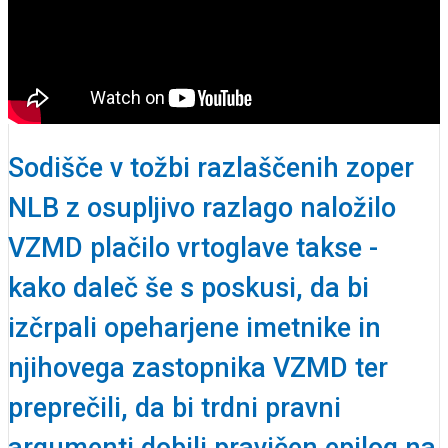
Sodišče v tožbi razlaščenih zoper
NLB z osupljivo razlago naložilo
VZMD plačilo vrtoglave takse -
kako daleč še s poskusi, da bi
izčrpali opeharjene imetnike in
njihovega zastopnika VZMD ter
preprečili, da bi trdni pravni