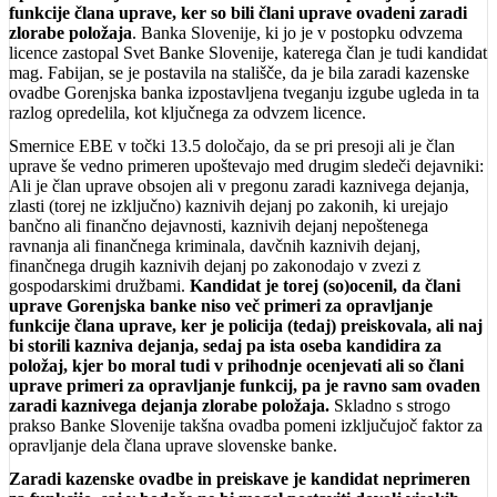
funkcije člana uprave, ker so bili člani uprave ovadeni zaradi
zlorabe položaja
. Banka Slovenije, ki jo je v postopku odvzema
licence zastopal Svet Banke Slovenije, katerega član je tudi kandidat
mag. Fabijan, se je postavila na stališče, da je bila zaradi kazenske
ovadbe Gorenjska banka izpostavljena tveganju izgube ugleda in ta
razlog opredelila, kot ključnega za odvzem licence.
Smernice EBE v točki 13.5 določajo, da se pri presoji ali je član
uprave še vedno primeren upoštevajo med drugim sledeči dejavniki:
Ali je član uprave obsojen ali v pregonu zaradi kaznivega dejanja,
zlasti (torej ne izključno) kaznivih dejanj po zakonih, ki urejajo
bančno ali finančno dejavnosti, kaznivih dejanj nepoštenega
ravnanja ali finančnega kriminala, davčnih kaznivih dejanj,
finančnega drugih kaznivih dejanj po zakonodajo v zvezi z
gospodarskimi družbami.
Kandidat je torej (so)ocenil, da člani
uprave Gorenjska banke niso več primeri za opravljanje
funkcije člana uprave, ker je policija (tedaj) preiskovala, ali naj
bi storili kazniva dejanja, sedaj pa ista oseba kandidira za
položaj, kjer bo moral tudi v prihodnje ocenjevati ali so člani
uprave primeri za opravljanje funkcij, pa je ravno sam ovaden
zaradi kaznivega dejanja zlorabe položaja.
Skladno s strogo
prakso Banke Slovenije takšna ovadba pomeni izključujoč faktor za
opravljanje dela člana uprave slovenske banke.
Zaradi kazenske ovadbe in preiskave je kandidat neprimeren