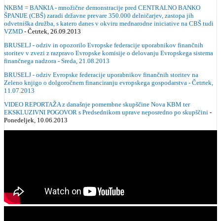
NKBM = BANKIA - množične demonstracije pred CENTRALNO BANKO
ŠPANIJE (CBŠ) zaradi državne prevare 350.000 delničarjev, zastopa jih
odvetniška družba, s katero danes v okviru mednarodne iniciative na CBŠ tudi
VZMD
- Četrtek, 26.09.2013
BRUSELJ - odziv in opozorilo Evropske federacije uporabnikov finančnih
storitev v zvezi z razpravo Evropske komisije o delovanju Evropskega sistema
finančnega nadzora - Sreda, 21.08.2013
BRUSELJ - odziv Evropske federacije uporabnikov finančnih storitev na
Zeleno knjigo o dolgoročnem financiranju evropskega gospodarstva - Četrtek,
11.07.2013
VIDEO REPORTAŽA z današnje pomembne skupščine Nova KBM ter
EKSKLUZIVNI POGOVOR s Predsednikom uprave neposredno po skupščini
-
Ponedeljek, 10.06.2013