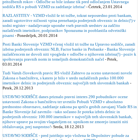
pritožbenih rokov - Odločbe so bile izdane tik pred odločanjem Ustavnega
sodišča RS o pobudi VZMD za zadržanje izbrisa!
- Četrtek, 23.01.2014
RAZLASTITEV - VZMD vložil še tri tožbe, tokrat neposredno proti bankam,
zaradi ugotovitve ničnosti vpisa prenehanja podrejenih obveznic in delnic(!) v
sodni register - nadaljevanje uporabe vseh pravnih sredstev za zaščito
razlaščenih imetnikov, podpisnikov Sporazuma in pooblastila odvetniški
pisarni
- Ponedeljek, 20.01.2014
Proti Banki Slovenije VZMD včeraj vložil tri tožbe na Upravno sodišče, zaradi
izbrisa podrejenih obveznic NLB, Factor banke in Probanke - Banka Slovenije
razlaščencem ne dovoli niti vpogleda v odločbe o njihovem izbrisu(!) - poziv k
spoštovanju pravnih norm in temeljnih demokratičnih načel
- Petek,
03.01.2014
Tudi Varuh človekovih pravic RS vložil Zahtevo za oceno ustavnosti novele
Zakona o bančništvu, s katero je bilo v sredo razlaščenih preko 100.000
imetnikov delnic in podrejenih obveznic največjih treh slovenskih bankah
-
Petek, 20.12.2013
USTAVNO SODIŠČE danes priznalo pravni interes 290 pobudnikov ocene
ustavnosti Zakona o bančništvu ter uvrstilo Pobudi VZMD v absolutno
prednostno obravnavo, zadržanje zakona pa spričo grobih zavajanj Vlade RS in
Banke Slovenije žal zavrnilo - tako sočasno že poteka izbris delnic in
podrejenih obveznic 100.000 imetnikov v največjih treh slovenskih bankah,
njihove uprave pa svojim vlagateljem oz. upnikom ne zmorejo izraziti niti
obžalovanja, prej nasprotno!
- Sreda, 18.12.2013
USTAVNO SODIŠČE - pred jutrišnjo sejo vložena še Dopolnitev pobude za