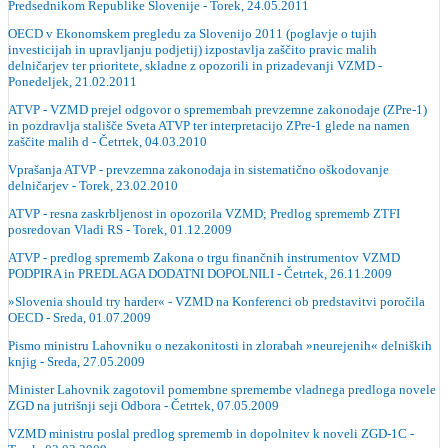
Predsednikom Republike Slovenije - Torek, 24.05.2011
OECD v Ekonomskem pregledu za Slovenijo 2011 (poglavje o tujih
investicijah in upravljanju podjetij) izpostavlja zaščito pravic malih
delničarjev ter prioritete, skladne z opozorili in prizadevanji VZMD -
Ponedeljek, 21.02.2011
ATVP - VZMD prejel odgovor o spremembah prevzemne zakonodaje (ZPre-1)
in pozdravlja stališče Sveta ATVP ter interpretacijo ZPre-1 glede na namen
zaščite malih d - Četrtek, 04.03.2010
Vprašanja ATVP - prevzemna zakonodaja in sistematično oškodovanje
delničarjev - Torek, 23.02.2010
ATVP - resna zaskrbljenost in opozorila VZMD; Predlog sprememb ZTFI
posredovan Vladi RS - Torek, 01.12.2009
ATVP - predlog sprememb Zakona o trgu finančnih instrumentov VZMD
PODPIRA in PREDLAGA DODATNI DOPOLNILI - Četrtek, 26.11.2009
»Slovenia should try harder« - VZMD na Konferenci ob predstavitvi poročila
OECD - Sreda, 01.07.2009
Pismo ministru Lahovniku o nezakonitosti in zlorabah »neurejenih« delniških
knjig - Sreda, 27.05.2009
Minister Lahovnik zagotovil pomembne spremembe vladnega predloga novele
ZGD na jutrišnji seji Odbora - Četrtek, 07.05.2009
VZMD ministru poslal predlog sprememb in dopolnitev k noveli ZGD-1C -