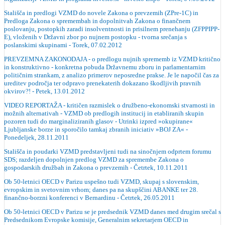
Stališča in predlogi VZMD do novele Zakona o prevzemih (ZPre-1C) in
Predloga Zakona o spremembah in dopolnitvah Zakona o finančnem
poslovanju, postopkih zaradi insolventnosti in prisilnem prenehanju (ZFPPIPP-
E), vloženih v Državni zbor po nujnem postopku - tvorna srečanja s
poslanskimi skupinami - Torek, 07.02.2012
PREVZEMNA ZAKONODAJA - o predlogu nujnih sprememb iz VZMD kritično
in konstruktivno - konkretna pobuda Državnemu zboru in parlamentarnim
političnim strankam, z analizo primerov neposredne prakse. Je le napočil čas za
ureditev področja ter odpravo prenekaterih dokazano škodljivih pravnih
okvirov?! - Petek, 13.01.2012
VIDEO REPORTAŽA - kritičen razmislek o družbeno-ekonomski stvarnosti in
možnih alternativah - VZMD ob predlogih institucij in etabliranih skupin
pozoren tudi do marginaliziranih glasov - Utrinki izpred »okupirane«
Ljubljanske borze in sporočilo tamkaj zbranih iniciativ »BOJ ZA« -
Ponedeljek, 28.11.2011
Stališča in poudarki VZMD predstavljeni tudi na sinočnjem odprtem forumu
SDS; razdeljen dopolnjen predlog VZMD za spremembe Zakona o
gospodarskih družbah in Zakona o prevzemih - Četrtek, 10.11.2011
Ob 50-letnici OECD v Parizu uspešno tudi VZMD, skupaj s slovenskim,
evropskim in svetovnim vrhom; danes pa na skupščini ABANKE ter 28.
finančno-borzni konferenci v Bernardinu - Četrtek, 26.05.2011
Ob 50-letnici OECD v Parizu se je predsednik VZMD danes med drugim srečal s
Predsednikom Evropske komisije, Generalnim sekretarjem OECD in