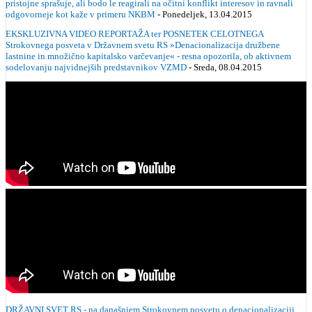
pristojne sprašuje, ali bodo le reagirali na očitni konflikt interesov in ravnali
odgovorneje kot kaže v primeru NKBM
- Ponedeljek, 13.04.2015
EKSKLUZIVNA VIDEO REPORTAŽA ter POSNETEK CELOTNEGA
Strokovnega posveta v Državnem svetu RS »Denacionalizacija družbene
lastnine in množično kapitalsko varčevanje« - resna opozorila, ob aktivnem
sodelovanju najvidnejših predstavnikov VZMD
- Sreda, 08.04.2015
DRŽAVNI SVET RS - na današnjem Strokovnem posvetu o denacionalizaciji