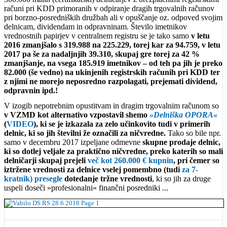
računi pri KDD primoranih v odpiranje dragih trgovalnih računov
pri borzno-posredniških družbah ali v opuščanje oz. odpoved svojim
delnicam, dividendam in odpravninam. Število imetnikov
vrednostnih papirjev v centralnem registru se je tako samo
v letu
2016 zmanjšalo s 319.988 na 225.229, torej kar za 94.759, v letu
2017 pa še za nadaljnjih 39.310, skupaj gre torej za 42 %
zmanjšanje, na vsega 185.919 imetnikov ‒ od teh pa jih je preko
82.000 (še vedno) na ukinjenih registrskih računih pri KDD ter
z njimi ne morejo neposredno razpolagati, prejemati dividend,
odpravnin ipd.!
V izogib nepotrebnim opustitvam in dragim trgovalnim računom so
v VZMD kot alternativo vzpostavil shemo
»Delniška OPORA«
(
VIDEO
), ki se je izkazala za zelo učinkovito tudi v primerih
delnic, ki so jih številni že označili za ničvredne.
Tako so bile npr.
samo v decembru 2017 izpeljane odmevne
skupne prodaje delnic,
ki so dotlej veljale za praktično ničvredne, preko katerih so mali
delničarji skupaj prejeli
več kot 260.000 € kupnin
, pri čemer so
iztržene vrednosti za delnice vselej pomembno (tudi
za 7-
kratnik) presegle
dotedanje tržne vrednosti
, ki so jih za druge
uspeli doseči »profesionalni« finančni posredniki ...