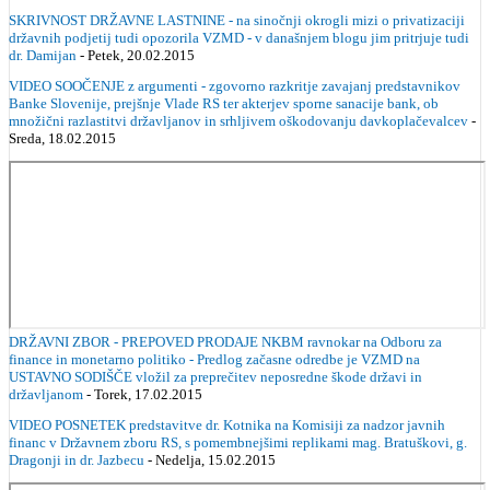
SKRIVNOST DRŽAVNE LASTNINE - na sinočnji okrogli mizi o privatizaciji
državnih podjetij tudi opozorila VZMD - v današnjem blogu jim pritrjuje tudi
dr. Damijan
- Petek, 20.02.2015
VIDEO SOOČENJE z argumenti - zgovorno razkritje zavajanj predstavnikov
Banke Slovenije, prejšnje Vlade RS ter akterjev sporne sanacije bank, ob
množični razlastitvi državljanov in srhljivem oškodovanju davkoplačevalcev
-
Sreda, 18.02.2015
DRŽAVNI ZBOR - PREPOVED PRODAJE NKBM ravnokar na Odboru za
finance in monetarno politiko - Predlog začasne odredbe je VZMD na
USTAVNO SODIŠČE vložil za preprečitev neposredne škode državi in
državljanom
- Torek, 17.02.2015
VIDEO POSNETEK predstavitve dr. Kotnika na Komisiji za nadzor javnih
financ v Državnem zboru RS, s pomembnejšimi replikami mag. Bratuškovi, g.
Dragonji in dr. Jazbecu
- Nedelja, 15.02.2015