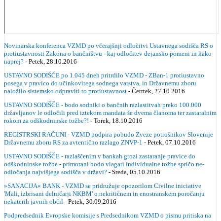
Novinarska konferenca VZMD po včerajšnji odločitvi Ustavnega sodišča RS o
protiustavnosti Zakona o bančništvu - kaj odločitev dejansko pomeni in kako
naprej?
- Petek, 28.10.2016
USTAVNO SODIŠČE po 1.045 dneh pritrdilo VZMD - ZBan-1 protiustavno
posega v pravico do učinkovitega sodnega varstva, in Državnemu zboru
naložilo sistemsko odpraviti to protiustavnost
- Četrtek, 27.10.2016
USTAVNO SODIŠČE - bodo sodniki o bančnih razlastitvah preko 100.000
državljanov le odločili pred iztekom mandata še dvema članoma ter zastaralnim
rokom za odškodninske tožbe?!
- Torek, 18.10.2016
REGISTRSKI RAČUNI - VZMD podpira pobudo Zveze potrošnikov Slovenije
Državnemu zboru RS za avtentično razlago ZNVP-1
- Petek, 07.10.2016
USTAVNO SODIŠČE - razlaščenim v bankah grozi zastaranje pravice do
odškodninske tožbe - primorani bodo vlagati individualne tožbe spričo ne-
odločanja najvišjega sodišča v državi?
- Sreda, 05.10.2016
»SANACIJA« BANK - VZMD se pridružuje opozorilom Civilne iniciative
'Mali, izbrisani delničarji NKBM' o nekritičnem in enostranskem poročanju
nekaterih javnih občil
- Petek, 30.09.2016
Podpredsednik Evropske komisije s Predsednikom VZMD o pismu pritiska na