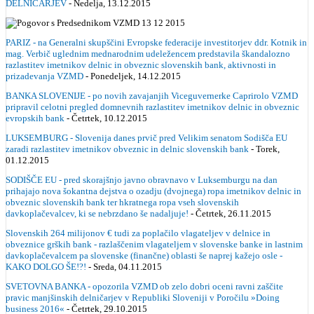
DELNIČARJEV
- Nedelja, 13.12.2015
PARIZ - na Generalni skupščini Evropske federacije investitorjev ddr. Kotnik in
mag. Verbič uglednim mednarodnim udeležencem predstavila škandalozno
razlastitev imetnikov delnic in obveznic slovenskih bank, aktivnosti in
prizadevanja VZMD
- Ponedeljek, 14.12.2015
BANKA SLOVENIJE - po novih zavajanjih Viceguvernerke Caprirolo VZMD
pripravil celotni pregled domnevnih razlastitev imetnikov delnic in obveznic
evropskih bank
- Četrtek, 10.12.2015
LUKSEMBURG - Slovenija danes prvič pred Velikim senatom Sodišča EU
zaradi razlastitev imetnikov obveznic in delnic slovenskih bank
- Torek,
01.12.2015
SODIŠČE EU - pred skorajšnjo javno obravnavo v Luksemburgu na dan
prihajajo nova šokantna dejstva o ozadju (dvojnega) ropa imetnikov delnic in
obveznic slovenskih bank ter hkratnega ropa vseh slovenskih
davkoplačevalcev, ki se nebrzdano še nadaljuje!
- Četrtek, 26.11.2015
Slovenskih 264 milijonov € tudi za poplačilo vlagateljev v delnice in
obveznice grških bank - razlaščenim vlagateljem v slovenske banke in lastnim
davkoplačevalcem pa slovenske (finančne) oblasti še naprej kažejo osle -
KAKO DOLGO ŠE!?!
- Sreda, 04.11.2015
SVETOVNA BANKA - opozorila VZMD ob zelo dobri oceni ravni zaščite
pravic manjšinskih delničarjev v Republiki Sloveniji v Poročilu »Doing
business 2016«
- Četrtek, 29.10.2015