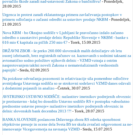
povračilo škode zaradi nad-ustavnosti Zakona o bančništvu!
- Ponedeljek,
28.09.2015
Urgenca in protest zaradi eklatantnega primera zavlačevanja postopkov v
primeru odločanja o začasni odredbi za ustavitev prodaje NKBM
- Ponedeljek,
21.09.2015
Nova KBM - bo Okrajno sodišče v Ljubljani še pravočasno izdalo začasno
odredbo o zaustavitvi prodaje delnic Republike Slovenije v NKBM - banke s
616 mio € kapitala za pičlih 250 mio €?
- Torek, 15.09.2015
DRŽAVNI ZBOR - še preko 260.000 slovenskih malih delničarjev ob letu
osorej izbrisanih, brez registrskih računov oz. kaznovanih s sodnimi taksami za
avtomatično sodno položitev njihovih delnic - VZMD vztraja z ostrim
nasprotovanjem takšni noveli Zakona o nematerializiranih vrednostnih
papirjih!
- Sreda, 02.09.2015
Na poizkuse odvračanja pozornosti in relativizacije sila pomembne odločitve
avstrijskega Ustavnega sodišča so se strokovni sodelavci VZMD danes odzvali
z dodatnimi pojasnili in analizo
- Četrtek, 30.07.2015
AVSTRIJSKO USTAVNO SODIŠČE: razlastitev imetnikov podrejenih obveznic
je protiustavno - kdaj bo dosodilo Ustavno sodišče RS v postopku »absolutno
prednostne ustavne presoje« razlastitve imetnikov podrejenih obveznic in
delnic slovenskih bank decembra 2013 !?!
- Torek, 28.07.2015
BANKA SLOVENIJE poslancem Državnega zbora RS odreka sposobnost
objektivne presoje in ocene dela Sveta BS ter skuša zvračati odgovornost za ne-
imenovanje Viceguvernerja na ravnanja VZMD
- Sreda, 15.07.2015