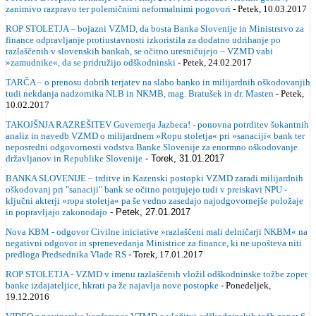
zanimivo razpravo ter polemičnimi neformalnimi pogovori
- Petek, 10.03.2017
ROP STOLETJA – bojazni VZMD, da bosta Banka Slovenije in Ministrstvo za
finance odpravljanje protiustavnosti izkoristila za dodatno udrihanje po
razlaščenih v slovenskih bankah, se očitno uresničujejo – VZMD vabi
»zamudnike«, da se pridružijo odškodninski
- Petek, 24.02.2017
TARČA – o prenosu dobrih terjatev na slabo banko in milijardnih oškodovanjih
tudi nekdanja nadzornika NLB in NKMB, mag. Bratušek in dr. Masten
- Petek,
10.02.2017
TAKOJŠNJA RAZREŠITEV Guvernerja Jazbeca! - ponovna potrditev šokantnih
analiz in navedb VZMD o milijardnem »Ropu stoletja« pri »sanaciji« bank ter
neposredni odgovornosti vodstva Banke Slovenije za enormno oškodovanje
državljanov in Republike Slovenije
- Torek, 31.01.2017
BANKA SLOVENIJE – trditve in Kazenski postopki VZMD zaradi milijardnih
oškodovanj pri "sanaciji" bank se očitno potrjujejo tudi v preiskavi NPU -
ključni akterji »ropa stoletja« pa še vedno zasedajo najodgovornejše položaje
in popravljajo zakonodajo
- Petek, 27.01.2017
Nova KBM - odgovor Civilne iniciative »razlaščeni mali delničarji NKBM« na
negativni odgovor in sprenevedanja Ministrice za finance, ki ne upošteva niti
predloga Predsednika Vlade RS
- Torek, 17.01.2017
ROP STOLETJA - VZMD v imenu razlaščenih vložil odškodninske tožbe zoper
banke izdajateljice, hkrati pa že najavlja nove postopke
- Ponedeljek,
19.12.2016