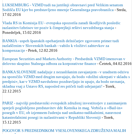
LUKSEMBURG - VZMD tudi na jutrišnji obravnavi pred Velikim senatom
Sodišča EU kjer bo predstavljeno mnenje Generalnega pravobranilca
- Sreda,
17.02.2016
Vlada RS in Komisija EU - evropska opozorila zaradi škodljivih posledic
razlastitev/izbrisov ter poziv k čimprejšnji rešitvi nevzdržnega stanja
-
Ponedeljek, 15.02.2016
BANKIA - uspeh španskih opeharjenih delničarjev zgovoren primer tudi
razlaščenim v Slovenskih bankah - vabilo k vložitvi zahtevkov za
kompenzacije
- Petek, 12.02.2016
European Securities and Markets Authority - Predsednik VZMD imenovan v
delovno skupino Stalnega odbora za korporativne finance
- Četrtek, 04.02.2016
BANKA SLOVENIJE nadaljuje z nezaslišanim zavajanjem - v uradnem odzivu
na sporočilo VZMD med drugim navajajo, da bodo »dolžni ukrepati v skladu s
predpisi«, kar v VZMD navdušeno pozdravljajo in upajo, da bodo ravnanja,
skladna vsaj z Ustavo RS, naposled res pričeli tudi udejanjati!
- Torek,
22.12.2015
PARIZ - najvišji predstavniki evropskih združenj investitorjev z zanimanjem
sprejeli poglobljeno predstavitev ddr. Kotnika in mag. Verbiča o »Bail-in«
posegih v EU, ob izjemnem čudenju nad unikatno-radikalnimi, naravnost
katastrofalnimi posegi in razlastitvami v Republiki Sloveniji
- Torek,
15.12.2015
POGOVOR S PREDSEDNIKOM VSESLOVENSKEGA ZDRUŽENJA MALIH