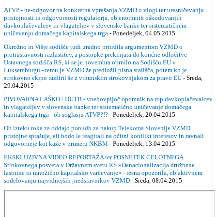
ATVP - ne-odgovor na konkretna vprašanja VZMD o vlogi ter uresničevanju
pristojnosti in odgovornosti regulatorja, ob enormnih oškodovanjih
davkoplačevalcev in vlagateljev v slovenske banke ter sistematičnem
uničevanju domačega kapitalskega trga
- Ponedeljek, 04.05.2015
Okrožno in Višje sodišče tudi uradno pritrdila argumentom VZMD o
protiustavnosti razlastitev, a postopke prekinjata do končne odločitve
Ustavnega sodišča RS, ki se je novembra obrnilo na Sodišču EU v
Luksemburgu - temu je VZMD že predložil pisna stališča, potem ko je
strokovno ekipo razširil še z vrhunskim strokovnjakom za pravo EU
- Sreda,
29.04.2015
PIVOVARNA LAŠKO / DUTB - vnebovpijoč opomnik na rop davkoplačevalcev
in vlagateljev v slovenske banke ter sistematično uničevanje domačega
kapitalskega trga - ob soglasju ATVP?!?
- Ponedeljek, 20.04.2015
Ob izteku roka za oddajo ponudb za nakup Telekoma Slovenije VZMD
pristojne sprašuje, ali bodo le reagirali na očitni konflikt interesov in ravnali
odgovorneje kot kaže v primeru NKBM
- Ponedeljek, 13.04.2015
EKSKLUZIVNA VIDEO REPORTAŽA ter POSNETEK CELOTNEGA
Strokovnega posveta v Državnem svetu RS »Denacionalizacija družbene
lastnine in množično kapitalsko varčevanje« - resna opozorila, ob aktivnem
sodelovanju najvidnejših predstavnikov VZMD
- Sreda, 08.04.2015