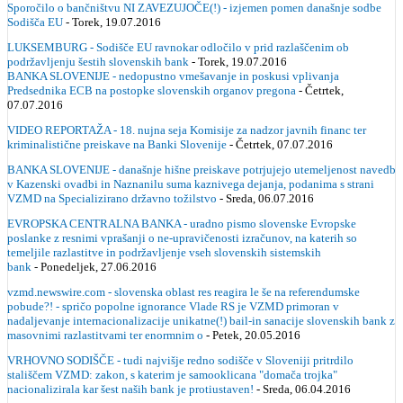
Sporočilo o bančništvu NI ZAVEZUJOČE(!) - izjemen pomen današnje sodbe
Sodišča EU
- Torek, 19.07.2016
LUKSEMBURG - Sodišče EU ravnokar odločilo v prid razlaščenim ob
podržavljenju šestih slovenskih bank
- Torek, 19.07.2016
BANKA SLOVENIJE - nedopustno vmešavanje in poskusi vplivanja
Predsednika ECB na postopke slovenskih organov pregona
- Četrtek,
07.07.2016
VIDEO REPORTAŽA - 18. nujna seja Komisije za nadzor javnih financ ter
kriminalistične preiskave na Banki Slovenije
- Četrtek, 07.07.2016
BANKA SLOVENIJE - današnje hišne preiskave potrjujejo utemeljenost navedb
v Kazenski ovadbi in Naznanilu suma kaznivega dejanja, podanima s strani
VZMD na Specializirano državno tožilstvo
- Sreda, 06.07.2016
EVROPSKA CENTRALNA BANKA - uradno pismo slovenske Evropske
poslanke z resnimi vprašanji o ne-upravičenosti izračunov, na katerih so
temeljile razlastitve in podržavljenje vseh slovenskih sistemskih
bank
- Ponedeljek, 27.06.2016
vzmd.newswire.com - slovenska oblast res reagira le še na referendumske
pobude?! - spričo popolne ignorance Vlade RS je VZMD primoran v
nadaljevanje internacionalizacije unikatne(!) bail-in sanacije slovenskih bank z
masovnimi razlastitvami ter enormnim o
- Petek, 20.05.2016
VRHOVNO SODIŠČE - tudi najvišje redno sodišče v Sloveniji pritrdilo
stališčem VZMD: zakon, s katerim je samooklicana "domača trojka"
nacionalizirala kar šest naših bank je protiustaven!
- Sreda, 06.04.2016