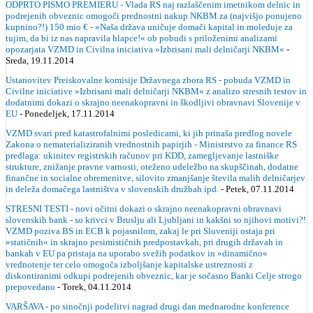
ODPRTO PISMO PREMIERU - Vlada RS naj razlaščenim imetnikom delnic in
podrejenih obveznic omogoči prednostni nakup NKBM za (najvišjo ponujeno
kupnino?!) 150 mio € - »Naša država uničuje domači kapital in moleduje za
tujim, da bi iz nas napravila hlapce!« ob pobudi s priloženimi analizami
opozarjata VZMD in Civilna iniciativa »Izbrisani mali delničarji NKBM«
-
Sreda, 19.11.2014
Ustanovitev Preiskovalne komisije Državnega zbora RS - pobuda VZMD in
Civilne iniciative »Izbrisani mali delničarji NKBM« z analizo stresnih testov in
dodatnimi dokazi o skrajno neenakopravni in škodljivi obravnavi Slovenije v
EU
- Ponedeljek, 17.11.2014
VZMD svari pred katastrofalnimi posledicami, ki jih prinaša predlog novele
Zakona o nematerializiranih vrednostnih papirjih - Ministrstvo za finance RS
predlaga: ukinitev registrskih računov pri KDD, zamegljevanje lastniške
strukture, znižanje pravne varnosti, oteženo udeležbo na skupščinah, dodatne
finančne in socialne obremenitve, silovito zmanjšanje števila malih delničarjev
in deleža domačega lastništva v slovenskih družbah ipd.
- Petek, 07.11.2014
STRESNI TESTI - novi očitni dokazi o skrajno neenakopravni obravnavi
slovenskih bank - so krivci v Bruslju ali Ljubljani in kakšni so njihovi motivi?!
VZMD poziva BS in ECB k pojasnilom, zakaj le pri Sloveniji ostaja pri
»statičnih« in skrajno pesimističnih predpostavkah, pri drugih državah in
bankah v EU pa pristaja na uporabo svežih podatkov in »dinamično«
vrednotenje ter celo omogoča izboljšanje kapitalske ustreznosti z
diskontiranimi odkupi podrejenih obveznic, kar je sočasno Banki Celje strogo
prepovedano
- Torek, 04.11.2014
VARŠAVA - po sinočnji podelitvi nagrad drugi dan mednarodne konference