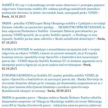
SODIŠČE EU naj v Luksemburgu izvede ustno obravnavo v postopku priprave
odgovorov Ustavnemu sodišču RS -oddana predloga razlaščenih imetnikov
podrejenih obveznic in delnic slovenskih bank, zastopanih preko VZMD
-
Petek, 16.10.2015
NKBM - pritožba VZMD zoper Sklep Okrajnega sodišča v Ljubljani o ne-izdaji
Začasne odredbe za zaustavitev prodaje … SRAMOTNO SPRENEVEDANJE še
brez odgovora Predsednice Sodišča - Generalni Državni pravobranilec po
protestu VZMD sporočil, da so pošto Sodišča sprejeli - o Predlogu se niso
izjasnili, Sodišče pa kar sámo odločilo v škodo razlaščenih delničarjev!
- Sreda,
07.10.2015
BANKA SLOVENIJE še nadaljuje z nezaslišanim zavajanjem tudi v svojem
odgovoru na objavo VZMD, s katero so javnost seznanili, da je Evropska
komisija izrecno opredelila svoje Sporočilo o bančništvu kot nezavezujoč
pravni akt - VZMD objavlja Stališče Komisije EU in dodatne argumente ter k
ukrepanju poziva Agencijo za javni nadzor nad revidiranjem
- Petek,
02.10.2015
EVROPSKA KOMISIJA na Sodišču EU uradno pritrdila stališču VZMD, da
njeno »Sporočilo o bančništvu« ni zavezujoč pravni akt - Banka Slovenije in
slovenske finančne oblasti pa še vztrajajo pri diametralno nasprotnem ter se v
boju proti lastnim državljanom blamirajo s poizkusi opravičevanja
škandaloznih ukrepov in ravnanj
- Sreda, 30.09.2015
NKBM in gusarsko pravo - Okrajna sodnica Nataša Štefanec Pančur odločila
diametralno nasprotno od Višjega in Okrožnega sodišča ter ocene Državnega
sveta RS in Varuha človekovih pravic - izključena ustavna pravica zahtevati