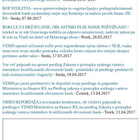
ROP STOLETJA - nova sprenevedanja in »ugotavljanje« prekapitaliziranosti
slovenskih bank na današnji nujni seji Komisije za nadzor javnih financ DZ
RS
- Sreda, 07.06.2017
ROKI LE ZA DRŽAVLJANE, OBLASTNIKI PA SE NANJE POŽVIŽGAJO! -
iztekel se je rok Ustavnega sodišča za odpravo neustavnosti, zadevni zakon pa
še niti na Vladi ter daleč od Državnega zbora
- Petek, 26.05.2017
VZMD opustil ničnostni tožbi proti registrskemu vpisu izbrisa v NLB, vsaka
stran nosi svoje stroške postopka, tožniku bosta vrnjeni dve tretjini skrajno
pretirane sodne takse
- Sreda, 17.05.2017
Vse več pripomb na sporen predlog Zakona o postopku sodnega varstva
imetnikov kvalificiranih obveznosti bank - pomisleke in predloge predstavili
tudi institucionalni vlagatelji
- Sreda, 19.04.2017
VZMD po javni predstavitvi še dopolnil svoje predloge in pripombe
Ministrstvu za finance RS, na Predlog zakona o postopku sodnega varstva
imetnikov kvalificiranih obveznosti bank
- Četrtek, 13.04.2017
VIDEO REPORTAŽA z novinarske konference, ob vložitvi pripomb in
predlogov VZMD Ministrstvu za finance RS, na predlog Zakona o postopku
sodnega varstva imetnikov kvalificiranih obveznosti bank
- Torek, 11.04.2017