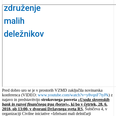
Pred dobro uro se je v prostorih VZMD zaključila novinarska
konferenca (VIDEO:
www.youtube.com/watch?v=y8vqnF7tyPk
) z
najavo in predstavitvijo
strokovnega posveta
»Usoda slovenskih
bank in razvoj finančnega trga (borze)«
, ki bo v četrtek, 28. 6.
2018, ob 13:00, v dvorani Državnega sveta RS
, Šubičeva 4, v
organizaciji Civilne iniciative »Izbrisani mali delničarji