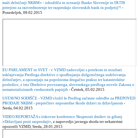
mali delničarji NKBM« - izhodišča in scenariji Banke Slovenije in DUTB
prirejeni za razvrednotenje ter razprodajo slovenskih bank in podjetij?!
-
Ponedeljek, 09.02.2015
EU PARLAMENT in SVET - v VZMD zadovoljni s potekom in rezultati
usklajevanja Predloga direktive o spodbujanju dolgoročnega sodelovanja
delničarjev, a opozarjajo na popolnoma drugačno prakso ter katastrofalne
posledice, z isto Direktivo povezanega, slovenskega predloga novele Zakona o
nematerializiranih vrednostnih papirjih
- Četrtek, 05.02.2015
USTAVNO SODIŠČE - VZMD vložil še Predlog začasne odredbe za PREPOVED
PRODAJE NKBM - preprečitev neposredne škode državi in državljanom
-
Sreda, 04.02.2015
VIDEO REPORTAŽA s tiskovne konference Skupnosti društev in gibanj
»Državljani proti razprodaji«
, z napovedjo javnega shoda ter nekaterimi
opozorili VZMD, Sreda, 28.01.2015