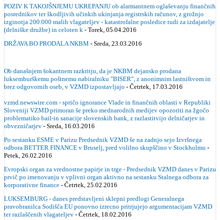
POZIV K TAKOJŠNJEMU UKREPANJU ob alarmantnem oglaševanju finančnih
posrednikov ter škodljivih učinkih ukinjanja registrskih računov, z grožnjo
izginotja 200.000 malih vlagateljev - katastrofalne posledice tudi za izdajatelje
(delniške družbe) in celoten k
- Torek, 05.04.2016
DRŽAVA BO PRODALA NKBM
- Sreda, 23.03.2016
Ob današnjem šokantnem razkritju, da je NKBM dejansko prodana
luksemburškemu poštnemu nabiralniku "BISER", z anonimnim lastništvom in
brez odgovornih oseb, v VZMD izpostavljajo
- Četrtek, 17.03.2016
vzmd.newswire.com - spričo ignorance Vlade in finančnih oblasti v Republiki
Sloveniji VZMD primoran še preko mednarodnih medijev opozoriti na žgočo
problematiko bail-in sanacije slovenskih bank, z razlastitvijo delničarjev in
obvezničarjev
- Sreda, 16.03.2016
Po sestanku ESME v Parizu Predsednik VZMD še na zadnjo sejo Izvršnega
odbora BETTER FINANCE v Bruselj, pred volilno skupščino v Stockholmu
-
Petek, 26.02.2016
Evropski organ za vrednostne papirje in trge - Predsednik VZMD danes v Parizu
prvič po imenovanju v vplivni organ aktivno na sestanku Stalnega odbora za
korporativne finance
- Četrtek, 25.02.2016
LUKSEMBURG - danes predstavljeni sklepni predlogi Generalnega
pravobranilca Sodišča EU ponovno izrecno pritrjujejo argumentacijam VZMD
ter razlaščenih vlagateljev
- Četrtek, 18.02.2016