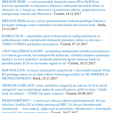
DRŽAVNI ZBOR – v vseh poslanskih skupinah (razen SD in DeSUS) za
bistvene spremembe in dopolnitve Zakona o izbrisanih imetnikih delnic in
obveznic do 2. branja oz. obravnave na matičnem odboru; pripravljenost na
usklajevanje izrazila tudi Ministrica
- Četrtek, 14.12.2017
DRŽAVNI ZBOR nocoj o očitno protiustavnem vladnem predlogu Zakona o
postopku sodnega varstva imetnikov kvalificiranih obveznosti bank
- Sreda,
13.12.2017
BANKA CELJE – neposredno pred iztekom roka še zadnja priložnost za
odškodninske tožbe razlaščenih/izbrisanih imetnikov delnic in obveznic –
VABILO VZMD k pridružitvi postopkom
- Četrtek, 07.12.2017
»NOV NALOŽBENI ZAGON« - pomembna mednarodna naložbena konferenca
z uvodnim govorcem, Guvernerjem BS Jazbecem, vzbudila dodatno zanimanje
medijev za nova razkritja o poskusih prikrivanj sporne sanacije bank ter
pritiskih preko ECB na slovenske organe in od
- Četrtek, 16.11.2017
ROP STOLETJA - 4 leta po kriminalnih razlastitvah v slovenskih bankah Vlada
RS predlaga zakon, ki ne sledi zahtevi Ustavnega sodišča ter NE ODPRAVLJA
PROTIUSTAVNOSTI
- Petek, 10.11.2017
AROGANCA OBLASTI - bodo razlaščeni vlagatelji do zakona, ki bi že moral
omogočiti vsaj uveljavljanje njihovih ustavnih pravic, prišli še letos, v štirih
letih od izbrisov – VZMD: žal malo verjetno!
- Četrtek, 03.08.2017
PRAVNA DRŽAVA?! – 2 meseca po roku za odpravo protiustavnosti, leto po
odločitvi Sodišča EU in hišnih preiskavah NPU, 3½ leta po škandaloznih
razlastitvah … brez sankcij, odgovorni na položajih; oškodovanci v ustavljenih
postopkih, brez pravnega sredstva
- Četrtek, 20.07.2017