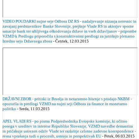
VIDEO POUDARKI nujne seje Odbora DZ RS - nadaljevanje nizanja neresnic in
zavajanj predstavnikov Banke Slovenije, prejšnje Vlade RS in akterjev sporne
sanacije bank ter srhljivega oškodovanja države in vseh državljanov - pripombe
VZMD k Predlogu priporočila s konstruktivnimi predlogi za jutrišnjo plenarno
Izredno sejo Državnega zbora
- Četrtek, 12.03.2015
DRŽAVNI ZBOR - pritiski iz Bruslja in nerazumno hitenje s prodajo NKBM -
opozorila in predlogi VZMD na nujni seji Odbora za finance in monetarno
politiko
- Sreda, 11.03.2015
APEL VLADI RS - po pismu Podpredsednika Evropske komisije, ki očitno
posega v ureditev in interese Republike Slovenije, VZMD navedbe demantira
in pričakuje ustrezen odziv Vlade ter razkritje celotne zadevne korespondence -
resna vprašanja tudi o procesih, ustroju in perspektivah EU
- Petek, 06.03.2015