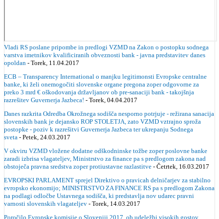
Vladi RS poslane pripombe in predlogi VZMD na Zakon o postopku sodnega
varstva imetnikov kvalificiranih obveznosti bank - javna predstavitev danes
opoldan
- Torek, 11.04.2017
ECB – Transparency International o manjku legitimonsti Evropske centralne
banke, ki želi onemogočiti slovenske organe pregona zoper odgovorne za
preko 3 mrd € oškodovanja državljanov ob pre-sanaciji bank - takojšnja
razrešitev Guvernerja Jazbeca!
- Torek, 04.04.2017
Danes razkrita Odredba Okrožnega sodišča nesporno potrjuje - režirana sanacija
slovenskih bank je dejansko ROP STOLETJA, zato VZMD vztrajno sproža
postopke - poziv k razrešitvi Guvernerja Jazbeca ter ukrepanju Sodnega
sveta
- Petek, 24.03.2017
V okviru VZMD vložene dodatne odškodninske tožbe zoper poslovne banke
zaradi izbrisa vlagateljev, Ministrstvo za finance pa s predlogom zakona nad
obstoječa pravna sredstva zoper protiustavne razlastitve
- Četrtek, 16.03.2017
EVROPSKI PARLAMENT sprejel Direktivo o pravicah delničarjev za stabilno
evropsko ekonomijo; MINISTRSTVO ZA FINANCE RS pa s predlogom Zakona
na podlagi odločbe Ustavnega sodišča, ki predstavlja nov udarec pravni
varnosti slovenskih vlagateljev
- Torek, 14.03.2017
Poročilo Evropske komisije o Sloveniji 2017, ob udeležbi visokih gostov,