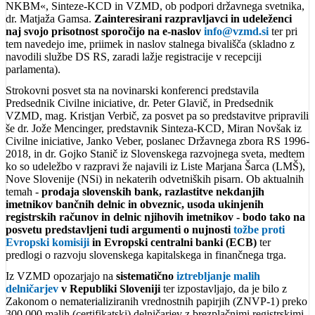
NKBM«, Sinteze-KCD in VZMD, ob podpori državnega svetnika,
dr. Matjaža Gamsa.
Zainteresirani razpravljavci in udeleženci
naj svojo prisotnost sporočijo na e-naslov
info@vzmd.si
ter pri
tem navedejo ime, priimek in naslov stalnega bivališča (skladno z
navodili službe DS RS, zaradi lažje registracije v recepciji
parlamenta).
Strokovni posvet sta na novinarski konferenci predstavila
Predsednik Civilne iniciative, dr. Peter Glavič, in Predsednik
VZMD, mag. Kristjan Verbič, za posvet pa so predstavitve pripravili
še dr. Jože Mencinger, predstavnik Sinteza-KCD, Miran Novšak iz
Civilne iniciative, Janko Veber, poslanec Državnega zbora RS 1996-
2018, in dr. Gojko Stanič iz Slovenskega razvojnega sveta, medtem
ko so udeležbo v razpravi že najavili iz Liste Marjana Šarca (LMŠ),
Nove Slovenije (NSi) in nekaterih odvetniških pisarn. Ob aktualnih
temah -
prodaja slovenskih bank, razlastitve nekdanjih
imetnikov bančnih delnic in obveznic, usoda ukinjenih
registrskih računov in delnic njihovih imetnikov - bodo tako na
posvetu predstavljeni tudi argumenti o nujnosti
tožbe proti
Evropski komisiji
in Evropski centralni banki (ECB)
ter
predlogi o razvoju slovenskega kapitalskega in finančnega trga.
Iz VZMD opozarjajo na
sistematično
iztrebljanje malih
delničarjev
v Republiki Sloveniji
ter izpostavljajo, da je bilo z
Zakonom o nematerializiranih vrednostnih papirjih (ZNVP-1) preko
300.000 malih (certifikatski) delničarjev z brezplačnimi registrskimi