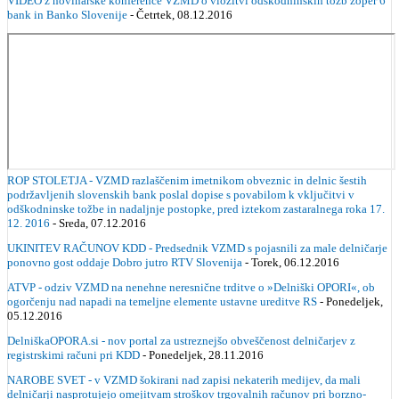
VIDEO z novinarske konference VZMD o vložitvi odškodninskih tožb zoper 6
bank in Banko Slovenije
- Četrtek, 08.12.2016
ROP STOLETJA - VZMD razlaščenim imetnikom obveznic in delnic šestih
podržavljenih slovenskih bank poslal dopise s povabilom k vključitvi v
odškodninske tožbe in nadaljnje postopke, pred iztekom zastaralnega roka 17.
12. 2016
- Sreda, 07.12.2016
UKINITEV RAČUNOV KDD - Predsednik VZMD s pojasnili za male delničarje
ponovno gost oddaje Dobro jutro RTV Slovenija
- Torek, 06.12.2016
ATVP - odziv VZMD na nenehne neresnične trditve o »Delniški OPORI«, ob
ogorčenju nad napadi na temeljne elemente ustavne ureditve RS
- Ponedeljek,
05.12.2016
DelniškaOPORA.si - nov portal za ustreznejšo obveščenost delničarjev z
registrskimi računi pri KDD
- Ponedeljek, 28.11.2016
NAROBE SVET - v VZMD šokirani nad zapisi nekaterih medijev, da mali
delničarji nasprotujejo omejitvam stroškov trgovalnih računov pri borzno-