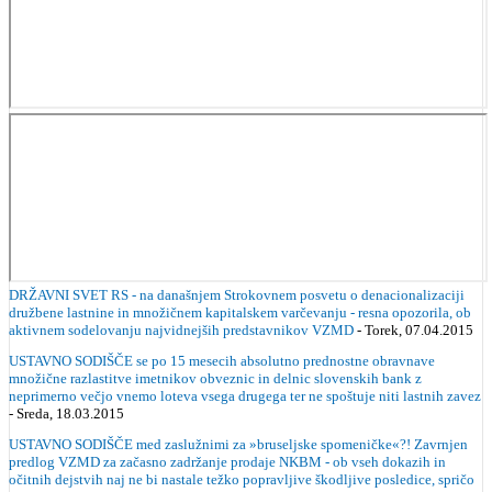
DRŽAVNI SVET RS - na današnjem Strokovnem posvetu o denacionalizaciji
družbene lastnine in množičnem kapitalskem varčevanju - resna opozorila, ob
aktivnem sodelovanju najvidnejših predstavnikov VZMD
- Torek, 07.04.2015
USTAVNO SODIŠČE se po 15 mesecih absolutno prednostne obravnave
množične razlastitve imetnikov obveznic in delnic slovenskih bank z
neprimerno večjo vnemo loteva vsega drugega ter ne spoštuje niti lastnih zavez
- Sreda, 18.03.2015
USTAVNO SODIŠČE med zaslužnimi za »bruseljske spomeničke«?! Zavrnjen
predlog VZMD za začasno zadržanje prodaje NKBM - ob vseh dokazih in
očitnih dejstvih naj ne bi nastale težko popravljive škodljive posledice, spričo