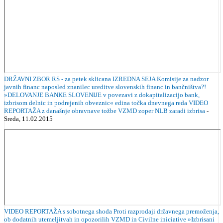
DRŽAVNI ZBOR RS - za petek sklicana IZREDNA SEJA Komisije za nadzor
javnih financ naposled znanilec ureditve slovenskih financ in bančništva?!
»DELOVANJE BANKE SLOVENIJE v povezavi z dokapitalizacijo bank,
izbrisom delnic in podrejenih obveznic« edina točka dnevnega reda VIDEO
REPORTAŽA z današnje obravnave tožbe VZMD zoper NLB zaradi izbrisa
-
Sreda, 11.02.2015
VIDEO REPORTAŽA s sobotnega shoda Proti razprodaji državnega premoženja,
ob dodatnih utemeljitvah in opozorilih VZMD in Civilne iniciative »Izbrisani