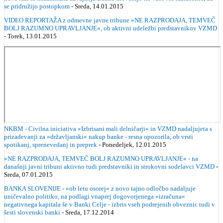
se pridružijo postopkom
- Sreda, 14.01.2015
VIDEO REPORTAŽA z odmevne javne tribune »NE RAZPRODAJA, TEMVEČ
BOLJ RAZUMNO UPRAVLJANJE«, ob aktivni udeležbi predstavnikov VZMD
- Torek, 13.01.2015
NKBM - Civilna iniciativa »Izbrisani mali delničarji« in VZMD nadaljujeta s
prizadevanji za »državljanski« nakup banke - resna opozorila, ob vrsti
spotikanj, sprenevedanj in preprek
- Ponedeljek, 12.01.2015
»NE RAZPRODAJA, TEMVEČ BOLJ RAZUMNO UPRAVLJANJE« - na
današnji javni tribuni aktivno tudi predstavniki in strokovni sodelavci VZMD
-
Sreda, 07.01.2015
BANKA SLOVENIJE - »ob letu osorej« z novo tajno odločbo nadaljuje
uničevalno politiko, na podlagi vnaprej dogovorjenega »izračuna«
negativnega kapitala še v Banki Celje - izbris vseh podrejenih obveznic tudi v
šesti slovenski banki
- Sreda, 17.12.2014