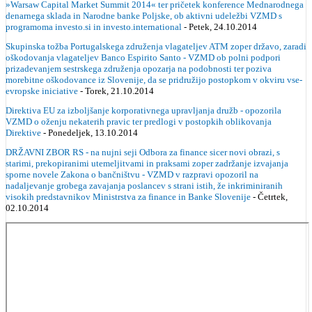
»Warsaw Capital Market Summit 2014« ter pričetek konference Mednarodnega
denarnega sklada in Narodne banke Poljske, ob aktivni udeležbi VZMD s
programoma investo.si in investo.international
- Petek, 24.10.2014
Skupinska tožba Portugalskega združenja vlagateljev ATM zoper državo, zaradi
oškodovanja vlagateljev Banco Espirito Santo - VZMD ob polni podpori
prizadevanjem sestrskega združenja opozarja na podobnosti ter poziva
morebitne oškodovance iz Slovenije, da se pridružijo postopkom v okviru vse-
evropske iniciative
- Torek, 21.10.2014
Direktiva EU za izboljšanje korporativnega upravljanja družb - opozorila
VZMD o oženju nekaterih pravic ter predlogi v postopkih oblikovanja
Direktive
- Ponedeljek, 13.10.2014
DRŽAVNI ZBOR RS - na nujni seji Odbora za finance sicer novi obrazi, s
starimi, prekopiranimi utemeljitvami in praksami zoper zadržanje izvajanja
sporne novele Zakona o bančništvu - VZMD v razpravi opozoril na
nadaljevanje grobega zavajanja poslancev s strani istih, že inkriminiranih
visokih predstavnikov Ministrstva za finance in Banke Slovenije
- Četrtek,
02.10.2014