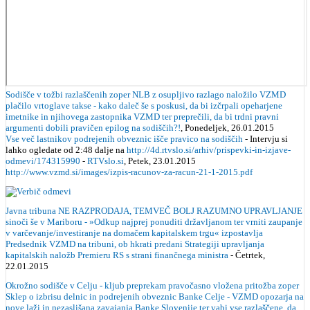
Sodišče v tožbi razlaščenih zoper NLB z osupljivo razlago naložilo VZMD
plačilo vrtoglave takse - kako daleč še s poskusi, da bi izčrpali opeharjene
imetnike in njihovega zastopnika VZMD ter preprečili, da bi trdni pravni
argumenti dobili pravičen epilog na sodiščih?!
, Ponedeljek, 26.01.2015
Vse več lastnikov podrejenih obveznic išče pravico na sodiščih
- Intervju si
lahko ogledate od 2:48 dalje na
http://4d.rtvslo.si/arhiv/prispevki-in-izjave-
odmevi/174315990
-
RTVslo.si
, Petek, 23.01.2015
http://www.vzmd.si/images/izpis-racunov-za-racun-21-1-2015.pdf
Javna tribuna NE RAZPRODAJA, TEMVEČ BOLJ RAZUMNO UPRAVLJANJE
sinoči še v Mariboru - »Odkup najprej ponuditi državljanom ter vrniti zaupanje
v varčevanje/investiranje na domačem kapitalskem trgu« izpostavlja
Predsednik VZMD na tribuni, ob hkrati predani Strategiji upravljanja
kapitalskih naložb Premieru RS s strani finančnega ministra
- Četrtek,
22.01.2015
Okrožno sodišče v Celju - kljub preprekam pravočasno vložena pritožba zoper
Sklep o izbrisu delnic in podrejenih obveznic Banke Celje - VZMD opozarja na
nove laži in nezaslišana zavajanja Banke Slovenije ter vabi vse razlaščene, da