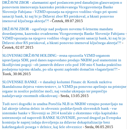
DRŽAVNI ZBOR - alarmantni apel poslancem pred današnjim glasovanjem o
ponovnem imenovanju kazensko preiskovanega Viceguvernerja Banke
Slovenije Fabijana - VZMD opozarja na njegovo vodilno vlogo pri sporni
sanaciji bank, ki naj bi jo Državni zbor RS preiskoval, a hkrati ponovno
imenoval ključnega akterja!?!
- Četrtek, 09.07.2015
DRŽAVNI ZBOR - ogorčenje nad podporo novemu 6-letnemu mandatu
dosedanjemu, kazensko ovadenemu Viceguvernerju Banke Slovenije Fabijanu -
VZMD opozarja na njegovo vodilno vlogo pri sporni sanaciji bank, ki naj bi jo
Državni zbor RS preiskoval, a hkrati ponovno imenoval ključnega akterja!?!
-
Četrtek, 02.07.2015
SLOVENSKI DRŽAVNI HOLDING - resna opozorila VZMD organom
upravljanja SDH, pred danes napovedano prodajo NKBM pod sramotnimi in
škodljivimi pogoji - ob jamstvih države celo pod 100 mio € banka praktično
podarjena tujemu skladu, po sila sporni zaplembi domačim vlagateljem!?!
-
Torek, 30.06.2015
SLOVENSKE BANKE - v današnji kolumni Financ dr. Kotnik razkriva
škandalozna dejstva »stres-testov«, iz VZMD pa ponovno apelirajo na pristojne
organe in nosilce politične moči, naj vendar ukrepajo ter preprečijo
nadaljevanje enormnih oškodovanj
- Sreda, 13.05.2015
Tudi novi dogodki in uradna Poročila NLB in NKBM vztrajno postavljajo na
laž akterje izbrisa delnic in obveznic podržavljenih slovenskih bank - vse
sistemske banke v Sloveniji so 2014 končale z ekstremno višjo kapitalsko
ustreznostjo od napovedi BANKE SLOVENIJE, povsod drugod pa Evropska
komisija še naprej izdaja dovoljenja za državne dokapitalizacije brez
kakršnegakoli posega v delnice, kaj šele obveznice
- Sreda, 06.05.2015