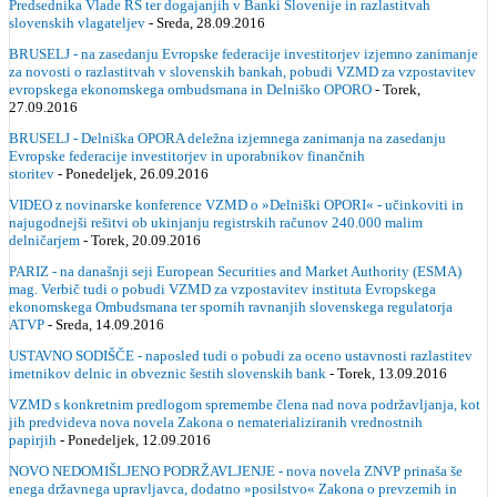
Predsednika Vlade RS ter dogajanjih v Banki Slovenije in razlastitvah
slovenskih vlagateljev
- Sreda, 28.09.2016
BRUSELJ - na zasedanju Evropske federacije investitorjev izjemno zanimanje
za novosti o razlastitvah v slovenskih bankah, pobudi VZMD za vzpostavitev
evropskega ekonomskega ombudsmana in Delniško OPORO
- Torek,
27.09.2016
BRUSELJ - Delniška OPORA deležna izjemnega zanimanja na zasedanju
Evropske federacije investitorjev in uporabnikov finančnih
storitev
- Ponedeljek, 26.09.2016
VIDEO z novinarske konference VZMD o »Delniški OPORI« - učinkoviti in
najugodnejši rešitvi ob ukinjanju registrskih računov 240.000 malim
delničarjem
- Torek, 20.09.2016
PARIZ - na današnji seji European Securities and Market Authority (ESMA)
mag. Verbič tudi o pobudi VZMD za vzpostavitev instituta Evropskega
ekonomskega Ombudsmana ter spornih ravnanjih slovenskega regulatorja
ATVP
- Sreda, 14.09.2016
USTAVNO SODIŠČE - naposled tudi o pobudi za oceno ustavnosti razlastitev
imetnikov delnic in obveznic šestih slovenskih bank
- Torek, 13.09.2016
VZMD s konkretnim predlogom spremembe člena nad nova podržavljanja, kot
jih predvideva nova novela Zakona o nematerializiranih vrednostnih
papirjih
- Ponedeljek, 12.09.2016
NOVO NEDOMIŠLJENO PODRŽAVLJENJE - nova novela ZNVP prinaša še
enega državnega upravljavca, dodatno »posilstvo« Zakona o prevzemih in