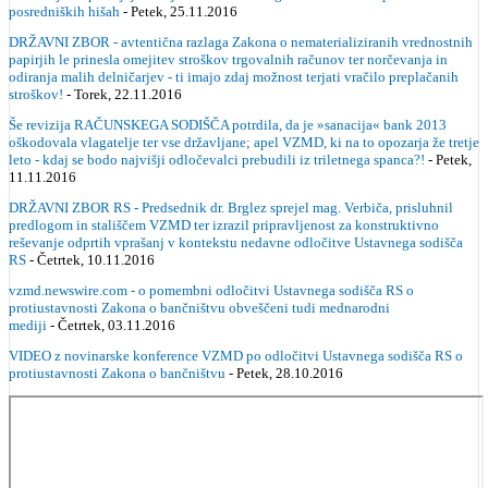
posredniških hišah
- Petek, 25.11.2016
DRŽAVNI ZBOR - avtentična razlaga Zakona o nematerializiranih vrednostnih
papirjih le prinesla omejitev stroškov trgovalnih računov ter norčevanja in
odiranja malih delničarjev - ti imajo zdaj možnost terjati vračilo preplačanih
stroškov!
- Torek, 22.11.2016
Še revizija RAČUNSKEGA SODIŠČA potrdila, da je »sanacija« bank 2013
oškodovala vlagatelje ter vse državljane; apel VZMD, ki na to opozarja že tretje
leto - kdaj se bodo najvišji odločevalci prebudili iz triletnega spanca?!
- Petek,
11.11.2016
DRŽAVNI ZBOR RS - Predsednik dr. Brglez sprejel mag. Verbiča, prisluhnil
predlogom in stališčem VZMD ter izrazil pripravljenost za konstruktivno
reševanje odprtih vprašanj v kontekstu nedavne odločitve Ustavnega sodišča
RS
- Četrtek, 10.11.2016
vzmd.newswire.com - o pomembni odločitvi Ustavnega sodišča RS o
protiustavnosti Zakona o bančništvu obveščeni tudi mednarodni
mediji
- Četrtek, 03.11.2016
VIDEO z novinarske konference VZMD po odločitvi Ustavnega sodišča RS o
protiustavnosti Zakona o bančništvu
- Petek, 28.10.2016