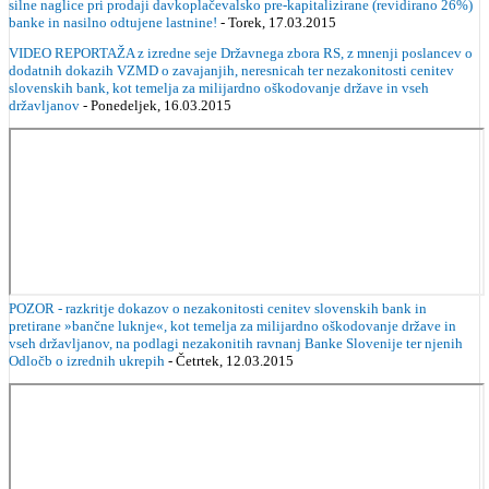
silne naglice pri prodaji davkoplačevalsko pre-kapitalizirane (revidirano 26%)
banke in nasilno odtujene lastnine!
- Torek, 17.03.2015
VIDEO REPORTAŽA z izredne seje Državnega zbora RS, z mnenji poslancev o
dodatnih dokazih VZMD o zavajanjih, neresnicah ter nezakonitosti cenitev
slovenskih bank, kot temelja za milijardno oškodovanje države in vseh
državljanov
- Ponedeljek, 16.03.2015
POZOR - razkritje dokazov o nezakonitosti cenitev slovenskih bank in
pretirane »bančne luknje«, kot temelja za milijardno oškodovanje države in
vseh državljanov, na podlagi nezakonitih ravnanj Banke Slovenije ter njenih
Odločb o izrednih ukrepih
- Četrtek, 12.03.2015