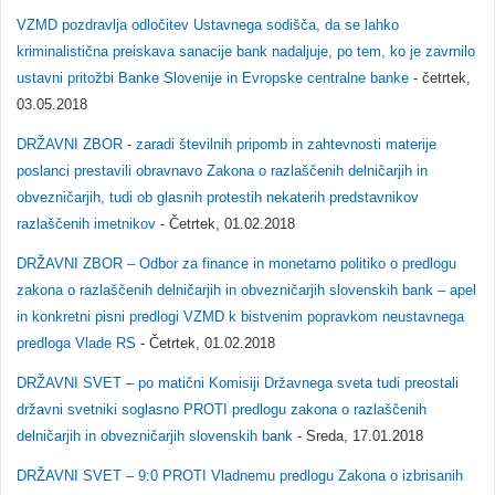
VZMD pozdravlja odločitev Ustavnega sodišča, da se lahko
kriminalistična preiskava sanacije bank nadaljuje, po tem, ko je zavrnilo
ustavni pritožbi Banke Slovenije in Evropske centralne banke
- četrtek,
03.05.2018
DRŽAVNI ZBOR - zaradi številnih pripomb in zahtevnosti materije
poslanci prestavili obravnavo Zakona o razlaščenih delničarjih in
obvezničarjih, tudi ob glasnih protestih nekaterih predstavnikov
razlaščenih imetnikov
- Četrtek, 01.02.2018
DRŽAVNI ZBOR – Odbor za finance in monetarno politiko o predlogu
zakona o razlaščenih delničarjih in obvezničarjih slovenskih bank – apel
in konkretni pisni predlogi VZMD k bistvenim popravkom neustavnega
predloga Vlade RS
- Četrtek, 01.02.2018
DRŽAVNI SVET – po matični Komisiji Državnega sveta tudi preostali
državni svetniki soglasno PROTI predlogu zakona o razlaščenih
delničarjih in obvezničarjih slovenskih bank
- Sreda, 17.01.2018
DRŽAVNI SVET – 9:0 PROTI Vladnemu predlogu Zakona o izbrisanih