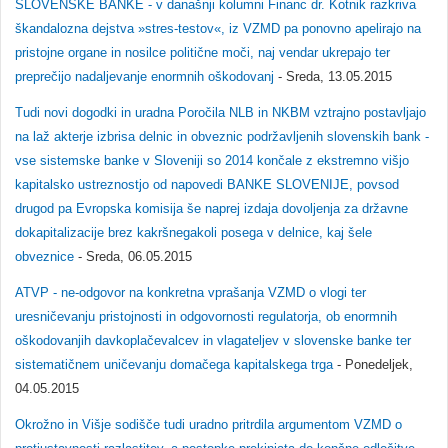
SLOVENSKE BANKE - v današnji kolumni Financ dr. Kotnik razkriva
škandalozna dejstva »stres-testov«, iz VZMD pa ponovno apelirajo na
pristojne organe in nosilce politične moči, naj vendar ukrepajo ter
preprečijo nadaljevanje enormnih oškodovanj
- Sreda, 13.05.2015
Tudi novi dogodki in uradna Poročila NLB in NKBM vztrajno postavljajo
na laž akterje izbrisa delnic in obveznic podržavljenih slovenskih bank -
vse sistemske banke v Sloveniji so 2014 končale z ekstremno višjo
kapitalsko ustreznostjo od napovedi BANKE SLOVENIJE, povsod
drugod pa Evropska komisija še naprej izdaja dovoljenja za državne
dokapitalizacije brez kakršnegakoli posega v delnice, kaj šele
obveznice
- Sreda, 06.05.2015
ATVP - ne-odgovor na konkretna vprašanja VZMD o vlogi ter
uresničevanju pristojnosti in odgovornosti regulatorja, ob enormnih
oškodovanjih davkoplačevalcev in vlagateljev v slovenske banke ter
sistematičnem uničevanju domačega kapitalskega trga
- Ponedeljek,
04.05.2015
Okrožno in Višje sodišče tudi uradno pritrdila argumentom VZMD o