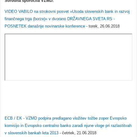
Sorodna sporočila VZMD:
VIDEO VABILO na strokovni posvet »Usoda slovenskih bank in razvoj
finančnega trga (borze)« v dvorano DRŽAVNEGA SVETA RS -
POSNETEK današnje novinarske konference
- torek, 26.06.2018
ECB / EK - VZMD podpira predl
agano vložitev tožbe zoper Evropsko
komisijo in Evropsko centralno banko zaradi njune vloge pri razlastitvah
v slovenskih bankah leta 2013
- četrtek, 21.06.2018