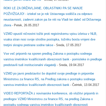
ROKI LE ZA DRŽAVLJANE, OBLASTNIKI PA SE NANJE
POŽVIŽGAJO! - iztekel se je rok Ustavnega sodišča za odpravo
neustavnosti, zadevni zakon pa še niti na Vladi ter daleč od Državnega
zbora
- Petek, 26.05.2017
VZMD opustil ničnostni tožbi proti registrskemu vpisu izbrisa v NLB,
vsaka stran nosi svoje stroške postopka, tožniku bosta vrnjeni dve
tretjini skrajno pretirane sodne takse
- Sreda, 17.05.2017
Vse več pripomb na sporen predlog Zakona o postopku sodnega
varstva imetnikov kvalificiranih obveznosti bank - pomisleke in predloge
predstavili tudi institucionalni vlagatelji
- Sreda, 19.04.2017
VZMD po javni predstavitvi še dopolnil svoje predloge in pripombe
Ministrstvu za finance RS, na Predlog zakona o postopku sodnega
varstva imetnikov kvalificiranih obveznosti bank
- Četrtek, 13.04.2017
VIDEO REPORTAŽA z novinarske konference, ob vložitvi pripomb in
predlogov VZMD Ministrstvu za finance RS, na predlog Zakona o
postopku sodnega varstva imetnikov kvalificiranih obveznosti