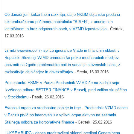
Ob današnjem šokantnem razkritju, da je NKBM dejansko prodana
luksemburškemu poštnemu nabiralniku "BISER", z anonimnim
lastništvom in brez odgovornih oseb, v VZMD izpostavljajo
- Četrtek,
17.03.2016
vzmd.newswire.com - spričo ignorance Vlade in finančnih oblasti v
Republiki Sloveniji VZMD primoran še preko mednarodnih medijev
opozoriti na žgočo problematiko bail-in sanacije slovenskih bank, z
razlastitvijo delničarjev in obvezničarjev
- Sreda, 16.03.2016
Po sestanku ESME v Parizu Predsednik VZMD še na zadnjo sejo
Izvršnega odbora BETTER FINANCE v Bruselj, pred volilno skupščino
v Stockholmu
- Petek, 26.02.2016
Evropski organ za vrednostne papirje in trge - Predsednik VZMD danes
v Parizu prvič po imenovanju v vplivni organ aktivno na sestanku
Stalnega odbora za korporativne finance
- Četrtek, 25.02.2016
LUKSEMBURG - danes predstavljeni sklepni predlogi Generalnega