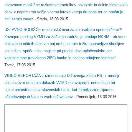
obravnave množične razlastitve imetnikov obveznic in delnic slovenskih
bank z neprimerno večjo vnemo loteva vsega drugega ter ne spoštuje
niti lastnih zavez
- Sreda, 18.03.2015
USTAVNO SODIŠČE med zaslužnimi za »bruseljske spomeničke«?!
Zavrnjen predlog VZMD za začasno zadržanje prodaje NKBM - ob vseh
dokazih in očitnih dejstvih naj ne bi nastale težko popravljive škodljive
posledice, spričo silne naglice pri prodaji davkoplačevalsko pre-
kapitalizirane (revidirano 26%) banke in nasilno odtujene lastnine!
-
Torek, 17.03.2015
VIDEO REPORTAŽA z izredne seje Državnega zbora RS, z mnenji
poslancev o dodatnih dokazih VZMD o zavajanjih, neresnicah ter
nezakonitosti cenitev slovenskih bank, kot temelja za milijardno
oškodovanje države in vseh državljanov
- Ponedeljek, 16.03.2015