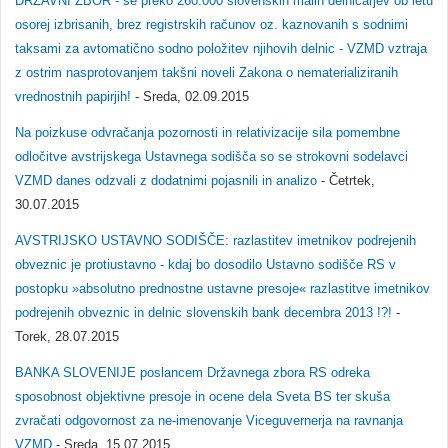
DRŽAVNI ZBOR - še preko 260.000 slovenskih malih delničarjev ob letu
osorej izbrisanih, brez registrskih računov oz. kaznovanih s sodnimi
taksami za avtomatično sodno položitev njihovih delnic - VZMD vztraja
z ostrim nasprotovanjem takšni noveli Zakona o nematerializiranih
vrednostnih papirjih!
- Sreda, 02.09.2015
Na poizkuse odvračanja pozornosti in relativizacije sila pomembne
odločitve avstrijskega Ustavnega sodišča so se strokovni sodelavci
VZMD danes odzvali z dodatnimi pojasnili in analizo
- Četrtek,
30.07.2015
AVSTRIJSKO USTAVNO SODIŠČE: razlastitev imetnikov podrejenih
obveznic je protiustavno - kdaj bo dosodilo Ustavno sodišče RS v
postopku »absolutno prednostne ustavne presoje« razlastitve imetnikov
podrejenih obveznic in delnic slovenskih bank decembra 2013 !?!
-
Torek, 28.07.2015
BANKA SLOVENIJE poslancem Državnega zbora RS odreka
sposobnost objektivne presoje in ocene dela Sveta BS ter skuša
zvračati odgovornost za ne-imenovanje Viceguvernerja na ravnanja
VZMD
- Sreda, 15.07.2015