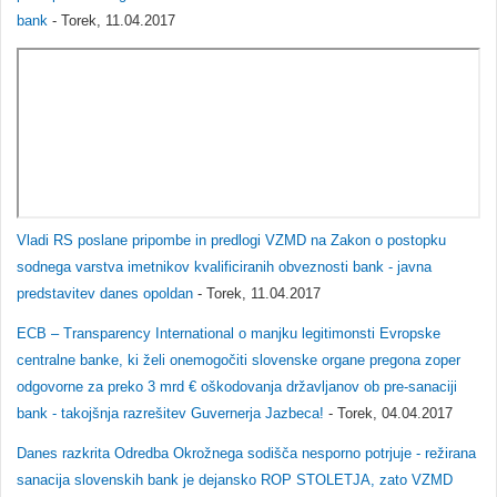
bank
- Torek, 11.04.2017
Vladi RS poslane pripombe in predlogi VZMD na Zakon o postopku
sodnega varstva imetnikov kvalificiranih obveznosti bank - javna
predstavitev danes opoldan
- Torek, 11.04.2017
ECB – Transparency International o manjku legitimonsti Evropske
centralne banke, ki želi onemogočiti slovenske organe pregona zoper
odgovorne za preko 3 mrd € oškodovanja državljanov ob pre-sanaciji
bank - takojšnja razrešitev Guvernerja Jazbeca!
- Torek, 04.04.2017
Danes razkrita Odredba Okrožnega sodišča nesporno potrjuje - režirana
sanacija slovenskih bank je dejansko ROP STOLETJA, zato VZMD