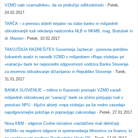
VZMD vabi »zamudnike«, da se pridružijo odškodninski
- Petek,
24.02.2017
TARČA – o prenosu dobrih terjatev na slabo banko in milijardnih
oškodovanjih tudi nekdanja nadzornika NLB in NKMB, mag. Bratušek in
dr. Masten
- Petek, 10.02.2017
TAKOJŠNJA RAZREŠITEV Guvernerja Jazbeca! - ponovna potrditev
šokantnih analiz in navedb VZMD o milijardnem »Ropu stoletja« pri
»sanaciji« bank ter neposredni odgovornosti vodstva Banke Slovenije
za enormno oškodovanje državljanov in Republike Slovenije
- Torek,
31.01.2017
BANKA SLOVENIJE – trditve in Kazenski postopki VZMD zaradi
milijardnih oškodovanj pri "sanaciji" bank se očitno potrjujejo tudi v
preiskavi NPU - ključni akterji »ropa stoletja« pa še vedno zasedajo
najodgovornejše položaje in popravljajo zakonodajo
- Petek, 27.01.2017
Nova KBM - odgovor Civilne iniciative »razlaščeni mali delničarji
NKBM« na negativni odgovor in sprenevedanja Ministrice za finance, ki