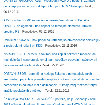
UKINITEV RAČUNOV KDD - Predsednik VZMD s pojasnili za male
delničarje ponovno gost oddaje Dobro jutro RTV Slovenija
- Torek,
06.12.2016
ATVP - odziv VZMD na nenehne neresnične trditve o »Delniški
OPORI«, ob ogorčenju nad napadi na temeljne elemente ustavne
ureditve RS
- Ponedeljek, 05.12.2016
DelniškaOPORA.si - nov portal za ustreznejšo obveščenost delničarjev
z registrskimi računi pri KDD
- Ponedeljek, 28.11.2016
NAROBE SVET - v VZMD šokirani nad zapisi nekaterih medijev, da
mali delničarji nasprotujejo omejitvam stroškov trgovalnih računov pri
borzno-posredniških hišah
- Petek, 25.11.2016
DRŽAVNI ZBOR - avtentična razlaga Zakona o nematerializiranih
vrednostnih papirjih le prinesla omejitev stroškov trgovalnih računov ter
norčevanja in odiranja malih delničarjev - ti imajo zdaj možnost terjati
vračilo preplačanih stroškov!
- Torek, 22.11.2016
Še revizija RAČUNSKEGA SODIŠČA potrdila, da je »sanacija« bank
2013 oškodovala vlagatelje ter vse državljane; apel VZMD, ki na to