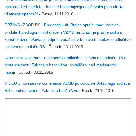
opozarja že tretje leto - kdaj se bodo najvišji odločevalci prebudili iz
triletnega spanca?!
- Petek, 11.11.2016
DRŽAVNI ZBOR RS - Predsednik dr. Brglez sprejel mag. Verbiča,
prisluhnil predlogom in stališčem VZMD ter izrazil pripravljenost za
konstruktivno reševanje odprtih vprašanj v kontekstu nedavne odločitve
Ustavnega sodišča RS
- Četrtek, 10.11.2016
vzmd.newswire.com - o pomembni odločitvi Ustavnega sodišča RS o
protiustavnosti Zakona o bančništvu obveščeni tudi mednarodni
mediji
- Četrtek, 03.11.2016
VIDEO z novinarske konference VZMD po odločitvi Ustavnega sodišča
RS o protiustavnosti Zakona o bančništvu
- Petek, 28.10.2016