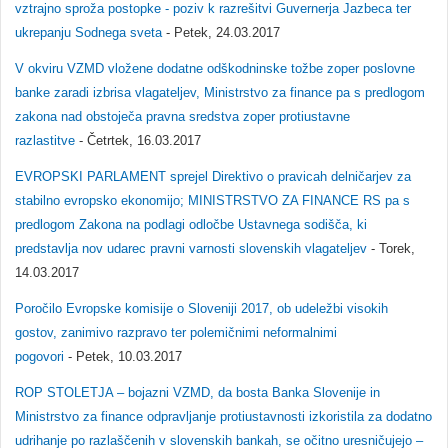
vztrajno sproža postopke - poziv k razrešitvi Guvernerja Jazbeca ter
ukrepanju Sodnega sveta
- Petek, 24.03.2017
V okviru VZMD vložene dodatne odškodninske tožbe zoper poslovne
banke zaradi izbrisa vlagateljev, Ministrstvo za finance pa s predlogom
zakona nad obstoječa pravna sredstva zoper protiustavne
razlastitve
- Četrtek, 16.03.2017
EVROPSKI PARLAMENT sprejel Direktivo o pravicah delničarjev za
stabilno evropsko ekonomijo; MINISTRSTVO ZA FINANCE RS pa s
predlogom Zakona na podlagi odločbe Ustavnega sodišča, ki
predstavlja nov udarec pravni varnosti slovenskih vlagateljev
- Torek,
14.03.2017
Poročilo Evropske komisije o Sloveniji 2017, ob udeležbi visokih
gostov, zanimivo razpravo ter polemičnimi neformalnimi
pogovori
- Petek, 10.03.2017
ROP STOLETJA – bojazni VZMD, da bosta Banka Slovenije in
Ministrstvo za finance odpravljanje protiustavnosti izkoristila za dodatno
udrihanje po razlaščenih v slovenskih bankah, se očitno uresničujejo –