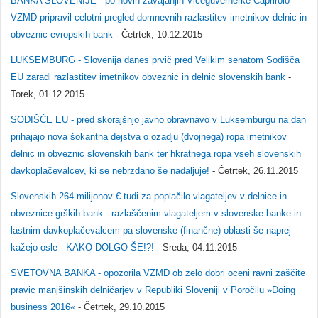
BANKA SLOVENIJE - po novih zavajanjih Viceguvernerke Caprirolo
VZMD pripravil celotni pregled domnevnih razlastitev imetnikov delnic in
obveznic evropskih bank
- Četrtek, 10.12.2015
LUKSEMBURG - Slovenija danes prvič pred Velikim senatom Sodišča
EU zaradi razlastitev imetnikov obveznic in delnic slovenskih bank
-
Torek, 01.12.2015
SODIŠČE EU - pred skorajšnjo javno obravnavo v Luksemburgu na dan
prihajajo nova šokantna dejstva o ozadju (dvojnega) ropa imetnikov
delnic in obveznic slovenskih bank ter hkratnega ropa vseh slovenskih
davkoplačevalcev, ki se nebrzdano še nadaljuje!
- Četrtek, 26.11.2015
Slovenskih 264 milijonov € tudi za poplačilo vlagateljev v delnice in
obveznice grških bank - razlaščenim vlagateljem v slovenske banke in
lastnim davkoplačevalcem pa slovenske (finančne) oblasti še naprej
kažejo osle - KAKO DOLGO ŠE!?!
- Sreda, 04.11.2015
SVETOVNA BANKA - opozorila VZMD ob zelo dobri oceni ravni zaščite
pravic manjšinskih delničarjev v Republiki Sloveniji v Poročilu »Doing
business 2016«
- Četrtek, 29.10.2015