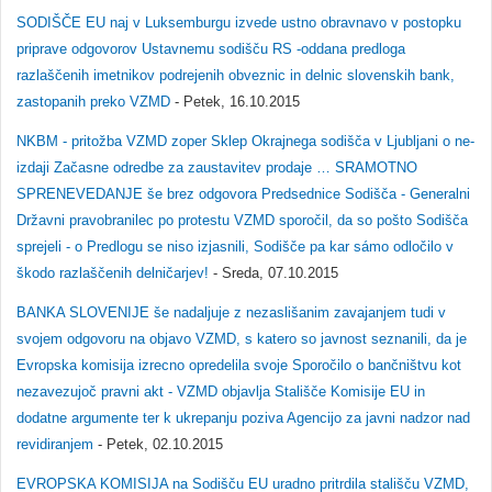
SODIŠČE EU naj v Luksemburgu izvede ustno obravnavo v postopku
priprave odgovorov Ustavnemu sodišču RS -oddana predloga
razlaščenih imetnikov podrejenih obveznic in delnic slovenskih bank,
zastopanih preko VZMD
- Petek, 16.10.2015
NKBM - pritožba VZMD zoper Sklep Okrajnega sodišča v Ljubljani o ne-
izdaji Začasne odredbe za zaustavitev prodaje … SRAMOTNO
SPRENEVEDANJE še brez odgovora Predsednice Sodišča - Generalni
Državni pravobranilec po protestu VZMD sporočil, da so pošto Sodišča
sprejeli - o Predlogu se niso izjasnili, Sodišče pa kar sámo odločilo v
škodo razlaščenih delničarjev!
- Sreda, 07.10.2015
BANKA SLOVENIJE še nadaljuje z nezaslišanim zavajanjem tudi v
svojem odgovoru na objavo VZMD, s katero so javnost seznanili, da je
Evropska komisija izrecno opredelila svoje Sporočilo o bančništvu kot
nezavezujoč pravni akt - VZMD objavlja Stališče Komisije EU in
dodatne argumente ter k ukrepanju poziva Agencijo za javni nadzor nad
revidiranjem
- Petek, 02.10.2015
EVROPSKA KOMISIJA na Sodišču EU uradno pritrdila stališču VZMD,