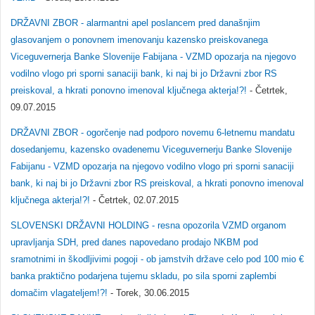
DRŽAVNI ZBOR - alarmantni apel poslancem pred današnjim
glasovanjem o ponovnem imenovanju kazensko preiskovanega
Viceguvernerja Banke Slovenije Fabijana - VZMD opozarja na njegovo
vodilno vlogo pri sporni sanaciji bank, ki naj bi jo Državni zbor RS
preiskoval, a hkrati ponovno imenoval ključnega akterja!?!
- Četrtek,
09.07.2015
DRŽAVNI ZBOR - ogorčenje nad podporo novemu 6-letnemu mandatu
dosedanjemu, kazensko ovadenemu Viceguvernerju Banke Slovenije
Fabijanu - VZMD opozarja na njegovo vodilno vlogo pri sporni sanaciji
bank, ki naj bi jo Državni zbor RS preiskoval, a hkrati ponovno imenoval
ključnega akterja!?!
- Četrtek, 02.07.2015
SLOVENSKI DRŽAVNI HOLDING - resna opozorila VZMD organom
upravljanja SDH, pred danes napovedano prodajo NKBM pod
sramotnimi in škodljivimi pogoji - ob jamstvih države celo pod 100 mio €
banka praktično podarjena tujemu skladu, po sila sporni zaplembi
domačim vlagateljem!?!
- Torek, 30.06.2015