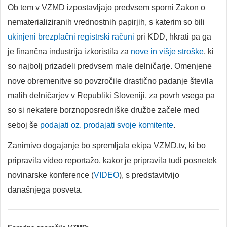
Ob tem v VZMD izpostavljajo predvsem sporni Zakon o
nematerializiranih vrednostnih papirjih, s katerim so bili
ukinjeni brezplačni registrski računi
pri KDD, hkrati pa ga
je finančna industrija izkoristila za
nove in višje stroške
, ki
so najbolj prizadeli predvsem male delničarje. Omenjene
nove obremenitve so povzročile drastično padanje števila
malih delničarjev v Republiki Sloveniji, za povrh vsega pa
so si nekatere borznoposredniške družbe začele med
seboj še
podajati oz. prodajati svoje komitente
.
Zanimivo dogajanje bo spremljala ekipa VZMD.tv, ki bo
pripravila video reportažo, kakor je pripravila tudi posnetek
novinarske konference (
VIDEO
), s predstavitvijo
današnjega posveta.