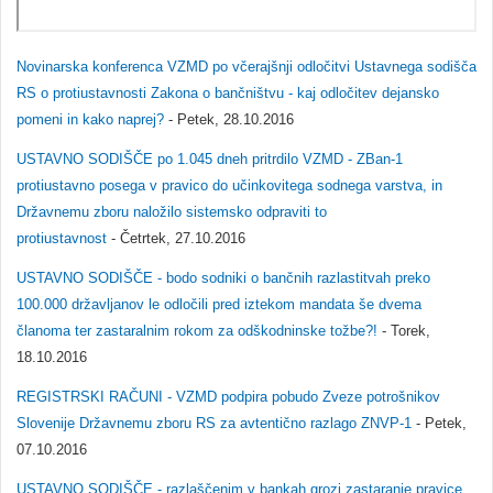
Novinarska konferenca VZMD po včerajšnji odločitvi Ustavnega sodišča
RS o protiustavnosti Zakona o bančništvu - kaj odločitev dejansko
pomeni in kako naprej?
- Petek, 28.10.2016
USTAVNO SODIŠČE po 1.045 dneh pritrdilo VZMD - ZBan-1
protiustavno posega v pravico do učinkovitega sodnega varstva, in
Državnemu zboru naložilo sistemsko odpraviti to
protiustavnost
- Četrtek, 27.10.2016
USTAVNO SODIŠČE - bodo sodniki o bančnih razlastitvah preko
100.000 državljanov le odločili pred iztekom mandata še dvema
članoma ter zastaralnim rokom za odškodninske tožbe?!
- Torek,
18.10.2016
REGISTRSKI RAČUNI - VZMD podpira pobudo Zveze potrošnikov
Slovenije Državnemu zboru RS za avtentično razlago ZNVP-1
- Petek,
07.10.2016
USTAVNO SODIŠČE - razlaščenim v bankah grozi zastaranje pravice