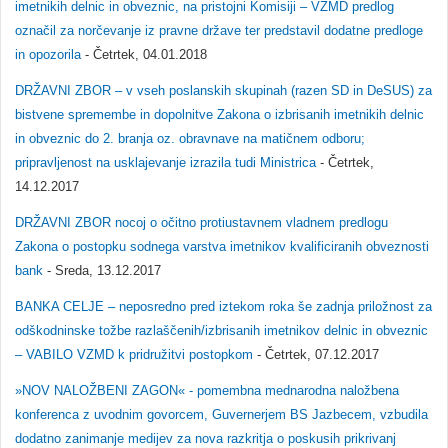
imetnikih delnic in obveznic, na pristojni Komisiji – VZMD predlog
označil za norčevanje iz pravne države ter predstavil dodatne predloge
in opozorila
- Četrtek, 04.01.2018
DRŽAVNI ZBOR – v vseh poslanskih skupinah (razen SD in DeSUS) za
bistvene spremembe in dopolnitve Zakona o izbrisanih imetnikih delnic
in obveznic do 2. branja oz. obravnave na matičnem odboru;
pripravljenost na usklajevanje izrazila tudi Ministrica
- Četrtek,
14.12.2017
DRŽAVNI ZBOR nocoj o očitno protiustavnem vladnem predlogu
Zakona o postopku sodnega varstva imetnikov kvalificiranih obveznosti
bank
- Sreda, 13.12.2017
BANKA CELJE – neposredno pred iztekom roka še zadnja priložnost za
odškodninske tožbe razlaščenih/izbrisanih imetnikov delnic in obveznic
– VABILO VZMD k pridružitvi postopkom
- Četrtek, 07.12.2017
»NOV NALOŽBENI ZAGON« - pomembna mednarodna naložbena
konferenca z uvodnim govorcem, Guvernerjem BS Jazbecem, vzbudila
dodatno zanimanje medijev za nova razkritja o poskusih prikrivanj