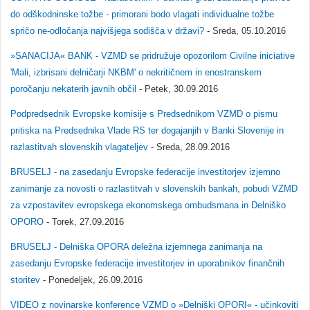
do odškodninske tožbe - primorani bodo vlagati individualne tožbe
spričo ne-odločanja najvišjega sodišča v državi?
- Sreda, 05.10.2016
»SANACIJA« BANK - VZMD se pridružuje opozorilom Civilne iniciative
'Mali, izbrisani delničarji NKBM' o nekritičnem in enostranskem
poročanju nekaterih javnih občil
- Petek, 30.09.2016
Podpredsednik Evropske komisije s Predsednikom VZMD o pismu
pritiska na Predsednika Vlade RS ter dogajanjih v Banki Slovenije in
razlastitvah slovenskih vlagateljev
- Sreda, 28.09.2016
BRUSELJ - na zasedanju Evropske federacije investitorjev izjemno
zanimanje za novosti o razlastitvah v slovenskih bankah, pobudi VZMD
za vzpostavitev evropskega ekonomskega ombudsmana in Delniško
OPORO
- Torek, 27.09.2016
BRUSELJ - Delniška OPORA deležna izjemnega zanimanja na
zasedanju Evropske federacije investitorjev in uporabnikov finančnih
storitev
- Ponedeljek, 26.09.2016
VIDEO z novinarske konference VZMD o »Delniški OPORI« - učinkoviti