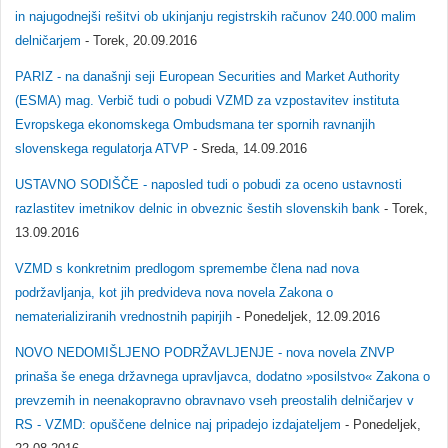
in najugodnejši rešitvi ob ukinjanju registrskih računov 240.000 malim
delničarjem
- Torek, 20.09.2016
PARIZ - na današnji seji European Securities and Market Authority
(ESMA) mag. Verbič tudi o pobudi VZMD za vzpostavitev instituta
Evropskega ekonomskega Ombudsmana ter spornih ravnanjih
slovenskega regulatorja ATVP
- Sreda, 14.09.2016
USTAVNO SODIŠČE - naposled tudi o pobudi za oceno ustavnosti
razlastitev imetnikov delnic in obveznic šestih slovenskih bank
- Torek,
13.09.2016
VZMD s konkretnim predlogom spremembe člena nad nova
podržavljanja, kot jih predvideva nova novela Zakona o
nematerializiranih vrednostnih papirjih
- Ponedeljek, 12.09.2016
NOVO NEDOMIŠLJENO PODRŽAVLJENJE - nova novela ZNVP
prinaša še enega državnega upravljavca, dodatno »posilstvo« Zakona o
prevzemih in neenakopravno obravnavo vseh preostalih delničarjev v
RS - VZMD: opuščene delnice naj pripadejo izdajateljem
- Ponedeljek,