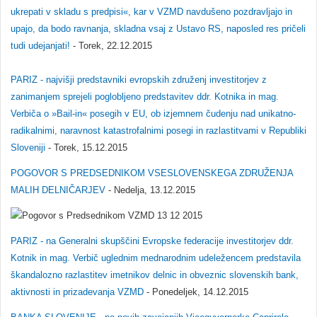
ukrepati v skladu s predpisi«, kar v VZMD navdušeno pozdravljajo in
upajo, da bodo ravnanja, skladna vsaj z Ustavo RS, naposled res pričeli
tudi udejanjati!
- Torek, 22.12.2015
PARIZ - najvišji predstavniki evropskih združenj investitorjev z
zanimanjem sprejeli poglobljeno predstavitev ddr. Kotnika in mag.
Verbiča o »Bail-in« posegih v EU, ob izjemnem čudenju nad unikatno-
radikalnimi, naravnost katastrofalnimi posegi in razlastitvami v Republiki
Sloveniji
- Torek, 15.12.2015
POGOVOR S PREDSEDNIKOM VSESLOVENSKEGA ZDRUŽENJA
MALIH DELNIČARJEV
- Nedelja, 13.12.2015
PARIZ - na Generalni skupščini Evropske federacije investitorjev ddr.
Kotnik in mag. Verbič uglednim mednarodnim udeležencem predstavila
škandalozno razlastitev imetnikov delnic in obveznic slovenskih bank,
aktivnosti in prizadevanja VZMD
- Ponedeljek, 14.12.2015