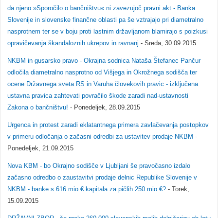
da njeno »Sporočilo o bančništvu« ni zavezujoč pravni akt - Banka
Slovenije in slovenske finančne oblasti pa še vztrajajo pri diametralno
nasprotnem ter se v boju proti lastnim državljanom blamirajo s poizkusi
opravičevanja škandaloznih ukrepov in ravnanj
- Sreda, 30.09.2015
NKBM in gusarsko pravo - Okrajna sodnica Nataša Štefanec Pančur
odločila diametralno nasprotno od Višjega in Okrožnega sodišča ter
ocene Državnega sveta RS in Varuha človekovih pravic - izključena
ustavna pravica zahtevati povračilo škode zaradi nad-ustavnosti
Zakona o bančništvu!
- Ponedeljek, 28.09.2015
Urgenca in protest zaradi eklatantnega primera zavlačevanja postopkov
v primeru odločanja o začasni odredbi za ustavitev prodaje NKBM
-
Ponedeljek, 21.09.2015
Nova KBM - bo Okrajno sodišče v Ljubljani še pravočasno izdalo
začasno odredbo o zaustavitvi prodaje delnic Republike Slovenije v
NKBM - banke s 616 mio € kapitala za pičlih 250 mio €?
- Torek,
15.09.2015