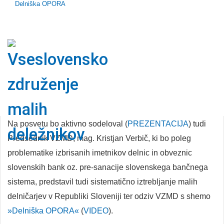
razvoj finančnega trga (borze)«, ki ga organizirajo Civilna
Delniška OPORA
iniciativa »Izbrisani mali delničarji NKBM«, Sinteza-KCD in
VZMD, ob podpori državnega svetnika, dr. Matjaža
Gamsa. Poleg predstavnikov in članov organizatorjev je
svojo udeležbo na posvetu napovedalo preko 50
udeležencev, med drugim poslanci Državnega zbora (LMŠ
in NSi), predstavniki strank, društev, sindikatov ter drugih
družbenih gibanj.
Na posvetu bo aktivno sodeloval (
PREZENTACIJA
) tudi
Predsednik VZMD, mag. Kristjan Verbič, ki bo poleg
problematike izbrisanih imetnikov delnic in obveznic
slovenskih bank oz. pre-sanacije slovenskega bančnega
sistema, predstavil tudi sistematično iztrebljanje malih
delničarjev v Republiki Sloveniji ter odziv VZMD s shemo
»Delniška OPORA«
(
VIDEO
).