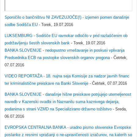
Sporočilo o bančništvu NI ZAVEZUJOČE(!) - izjemen pomen današnje
sodbe Sodišča EU
- Torek, 19.07.2016
LUKSEMBURG - Sodišče EU ravnokar odločilo v prid razlaščenim ob
podržavljenju šestih slovenskih bank
- Torek, 19.07.2016
BANKA SLOVENIJE - nedopustno vmešavanje in poskusi vplivanja
Predsednika ECB na postopke slovenskih organov pregona
- Četrtek,
07.07.2016
VIDEO REPORTAŽA - 18. nujna seja Komisije za nadzor javnih financ
ter kriminalistične preiskave na Banki Slovenije
- Četrtek, 07.07.2016
BANKA SLOVENIJE - današnje hišne preiskave potrjujejo utemeljenost
navedb v Kazenski ovadbi in Naznanilu suma kaznivega dejanja,
podanima s strani VZMD na Specializirano državno tožilstvo
- Sreda,
06.07.2016
EVROPSKA CENTRALNA BANKA - uradno pismo slovenske Evropske
poslanke z resnimi vprašanji o ne-upravičenosti izračunov, na katerih so