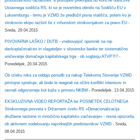
protiustavnosti razlastitev, a postopke prekinjata do končne odločitve
Ustavnega sodišča RS, ki se je novembra obrnilo na Sodišču EU v
Luksemburgu - temu je VZMD že predložil pisna stališča, potem ko je
strokovno ekipo razširil še z vrhunskim strokovnjakom za pravo EU
-
Sreda, 29.04.2015
PIVOVARNA LAŠKO / DUTB - vnebovpijoč opomnik na rop
davkoplačevalcev in vlagateljev v slovenske banke ter sistematično
uničevanje domačega kapitalskega trga - ob soglasju ATVP?!?
-
Ponedeljek, 20.04.2015
Ob izteku roka za oddajo ponudb za nakup Telekoma Slovenije VZMD
pristojne sprašuje, ali bodo le reagirali na očitni konflikt interesov in
ravnali odgovorneje kot kaže v primeru NKBM
- Ponedeljek, 13.04.2015
EKSKLUZIVNA VIDEO REPORTAŽA ter POSNETEK CELOTNEGA
Strokovnega posveta v Državnem svetu RS »Denacionalizacija
družbene lastnine in množično kapitalsko varčevanje« - resna opozorila,
ob aktivnem sodelovanju najvidnejših predstavnikov VZMD
- Sreda,
08.04.2015