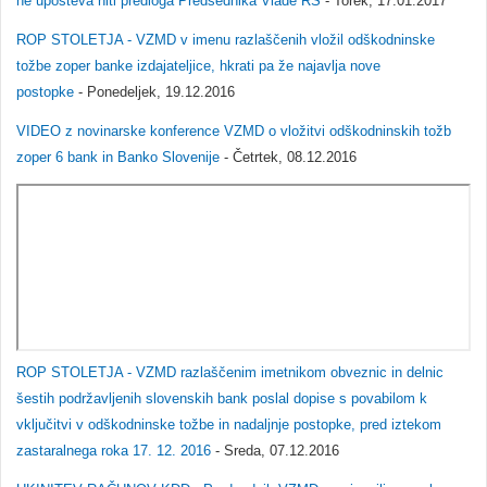
ne upošteva niti predloga Predsednika Vlade RS
- Torek, 17.01.2017
ROP STOLETJA - VZMD v imenu razlaščenih vložil odškodninske
tožbe zoper banke izdajateljice, hkrati pa že najavlja nove
postopke
- Ponedeljek, 19.12.2016
VIDEO z novinarske konference VZMD o vložitvi odškodninskih tožb
zoper 6 bank in Banko Slovenije
- Četrtek, 08.12.2016
ROP STOLETJA - VZMD razlaščenim imetnikom obveznic in delnic
šestih podržavljenih slovenskih bank poslal dopise s povabilom k
vključitvi v odškodninske tožbe in nadaljnje postopke, pred iztekom
zastaralnega roka 17. 12. 2016
- Sreda, 07.12.2016