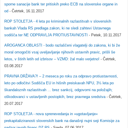
sporne sanacije bank ter pritiskih preko ECB na slovenske organe in
od
- Četrtek, 16.11.2017
ROP STOLETJA - 4 leta po kriminalnih razlastitvah v slovenskih
bankah Vlada RS predlaga zakon, ki ne sledi zahtevi Ustavnega
sodišča ter NE ODPRAVLJA PROTIUSTAVNOSTI
- Petek, 10.11.2017
AROGANCA OBLASTI - bodo razlaščeni vlagatelji do zakona, ki bi že
moral omogočiti vsaj uveljavljanje njihovih ustavnih pravic, prišli še
letos, v štirih letih od izbrisov – VZMD: žal malo verjetno!
- Četrtek,
03.08.2017
PRAVNA DRŽAVA?! – 2 meseca po roku za odpravo protiustavnosti,
leto po odločitvi Sodišča EU in hišnih preiskavah NPU, 3½ leta po
škandaloznih razlastitvah … brez sankcij, odgovorni na položajih;
oškodovanci v ustavljenih postopkih, brez pravnega sredstva
- Četrtek,
20.07.2017
ROP STOLETJA - nova sprenevedanja in »ugotavljanje«
prekapitaliziranosti slovenskih bank na današnji nujni seji Komisije za
nadzor javnih financ DZ RS
- Sreda, 07.06.2017