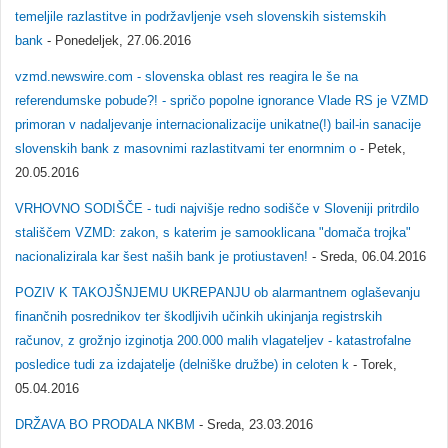
temeljile razlastitve in podržavljenje vseh slovenskih sistemskih
bank
- Ponedeljek, 27.06.2016
vzmd.newswire.com - slovenska oblast res reagira le še na
referendumske pobude?! - spričo popolne ignorance Vlade RS je VZMD
primoran v nadaljevanje internacionalizacije unikatne(!) bail-in sanacije
slovenskih bank z masovnimi razlastitvami ter enormnim o
- Petek,
20.05.2016
VRHOVNO SODIŠČE - tudi najvišje redno sodišče v Sloveniji pritrdilo
stališčem VZMD: zakon, s katerim je samooklicana "domača trojka"
nacionalizirala kar šest naših bank je protiustaven!
- Sreda, 06.04.2016
POZIV K TAKOJŠNJEMU UKREPANJU ob alarmantnem oglaševanju
finančnih posrednikov ter škodljivih učinkih ukinjanja registrskih
računov, z grožnjo izginotja 200.000 malih vlagateljev - katastrofalne
posledice tudi za izdajatelje (delniške družbe) in celoten k
- Torek,
05.04.2016
DRŽAVA BO PRODALA NKBM
- Sreda, 23.03.2016