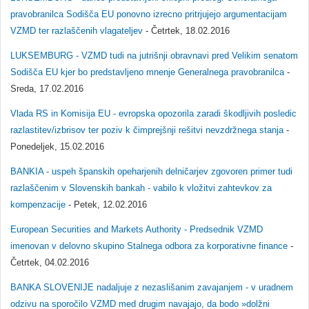
pravobranilca Sodišča EU ponovno izrecno pritrjujejo argumentacijam
VZMD ter razlaščenih vlagateljev
- Četrtek, 18.02.2016
LUKSEMBURG - VZMD tudi na jutrišnji obravnavi pred Velikim senatom
Sodišča EU kjer bo predstavljeno mnenje Generalnega pravobranilca
-
Sreda, 17.02.2016
Vlada RS in Komisija EU - evropska opozorila zaradi škodljivih posledic
razlastitev/izbrisov ter poziv k čimprejšnji rešitvi nevzdržnega stanja
-
Ponedeljek, 15.02.2016
BANKIA - uspeh španskih opeharjenih delničarjev zgovoren primer tudi
razlaščenim v Slovenskih bankah - vabilo k vložitvi zahtevkov za
kompenzacije
- Petek, 12.02.2016
European Securities and Markets Authority - Predsednik VZMD
imenovan v delovno skupino Stalnega odbora za korporativne finance
-
Četrtek, 04.02.2016
BANKA SLOVENIJE nadaljuje z nezaslišanim zavajanjem - v uradnem
odzivu na sporočilo VZMD med drugim navajajo, da bodo »dolžni